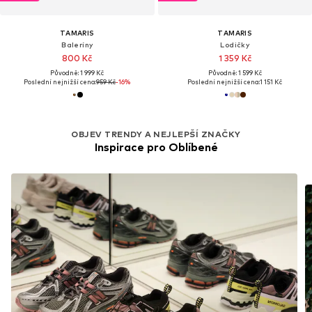
TAMARIS
TAMARIS
Baleríny
Lodičky
800 Kč
1 359 Kč
Původně: 1 999 Kč
Původně: 1 599 Kč
Poslední nejnižší cena:
959 Kč
-16%
Poslední nejnižší cena:
1 151 Kč
OBJEV TRENDY A NEJLEPŠÍ ZNAČKY
Inspirace pro Oblíbené