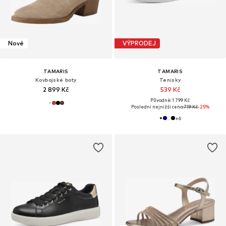
Nové
VÝPRODEJ
TAMARIS
TAMARIS
Kovbojské boty
Tenisky
2 899 Kč
539 Kč
Původně: 1 799 Kč
Poslední nejnižší cena:
719 Kč
-25%
+
6