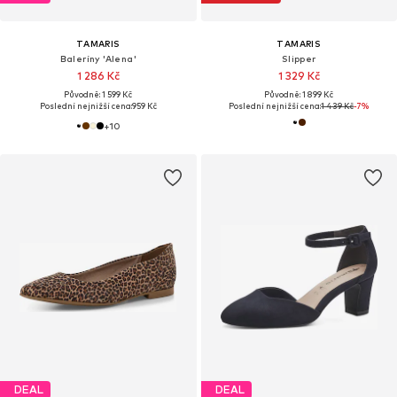
TAMARIS
TAMARIS
Baleríny 'Alena'
Slipper
1 286 Kč
1 329 Kč
Původně: 1 599 Kč
Původně: 1 899 Kč
Poslední nejnižší cena:
959 Kč
Poslední nejnižší cena:
1 439 Kč
-7%
+
10
DEAL
DEAL