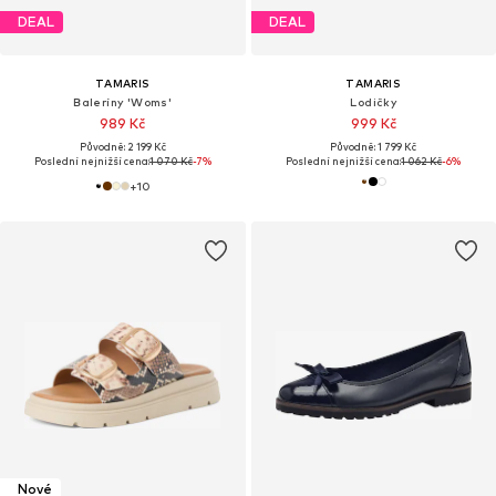
DEAL
DEAL
TAMARIS
TAMARIS
Baleríny 'Woms'
Lodičky
989 Kč
999 Kč
Původně: 2 199 Kč
Původně: 1 799 Kč
Poslední nejnižší cena:
1 070 Kč
-7%
Poslední nejnižší cena:
1 062 Kč
-6%
+
10
Nové