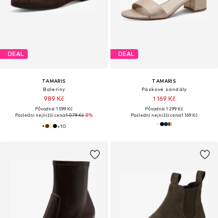
DEAL
DEAL
TAMARIS
TAMARIS
Baleríny
Páskové sandály
989 Kč
1 169 Kč
Původně: 1 599 Kč
Původně: 1 299 Kč
Poslední nejnižší cena:
1 079 Kč
-8%
Poslední nejnižší cena:
1 169 Kč
+
10