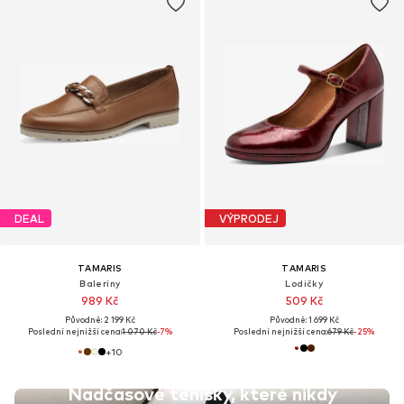
DEAL
VÝPRODEJ
TAMARIS
TAMARIS
Baleríny
Lodičky
989 Kč
509 Kč
Původně: 2 199 Kč
Původně: 1 699 Kč
Poslední nejnižší cena:
1 070 Kč
-7%
Poslední nejnižší cena:
679 Kč
-25%
+
10
Nadčasové tenisky, které nikdy