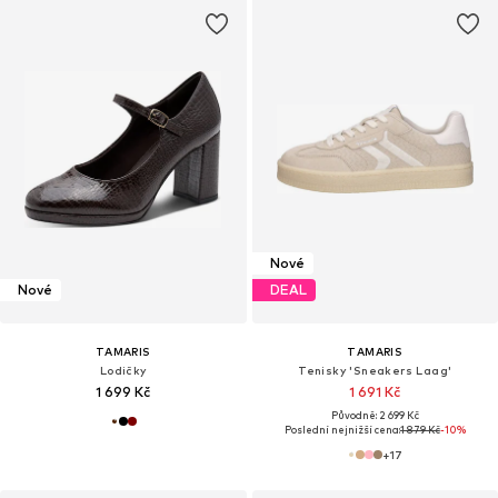
Nové
Nové
DEAL
TAMARIS
TAMARIS
Lodičky
Tenisky 'Sneakers Laag'
1 699 Kč
1 691 Kč
Původně: 2 699 Kč
Poslední nejnižší cena:
1 879 Kč
-10%
+
17