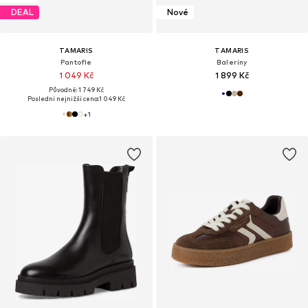
DEAL
Nové
TAMARIS
TAMARIS
Pantofle
Baleríny
1 049 Kč
1 899 Kč
Původně: 1 749 Kč
Poslední nejnižší cena:
1 049 Kč
+
1