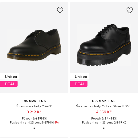
Unisex
Unisex
DEAL
DEAL
DR. MARTENS
DR. MARTENS
Šněrovací boty '1461'
Šněrovací boty '5 Tie Shoe 8053'
3 219 Kč
4 359 Kč
Původně: 4 599 Kč
Původně: 5 449 Kč
Poslední nejnižší cena:
3 279 Kč
-1%
Poslední nejnižší cena:
2 849 Kč