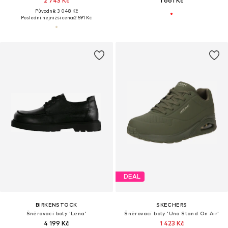
2 743 Kč
1 661 Kč
Původně: 3 048 Kč
Poslední nejnižší cena:
2 591 Kč
DEAL
BIRKENSTOCK
SKECHERS
Šněrovací boty 'Lena'
Šněrovací boty 'Uno Stand On Air'
4 199 Kč
1 423 Kč