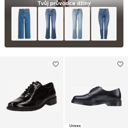
Tvůj průvodce džíny
Unisex