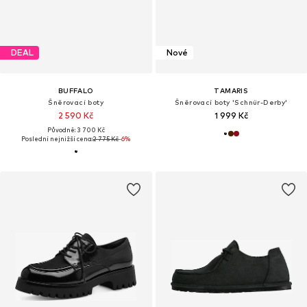
DEAL
Nové
BUFFALO
TAMARIS
Šněrovací boty
Šněrovací boty 'Schnür-Derby'
2 590 Kč
1 999 Kč
Původně: 3 700 Kč
Poslední nejnižší cena:
2 775 Kč
-6%