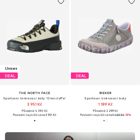
Unisex
DEAL
DEAL
THE NORTH FACE
RIEKER
Sportovní šněrovací boty 'Glenclyffe'
Sportovní šněrovací boty
3 951 Kč
1 189 Kč
Původně: 4 390 Kč
Původně: 2 299 Kč
Poslední nejnižší cena:
3 951 Kč
Poslední nejnižší cena:
1 463 Kč
-18%