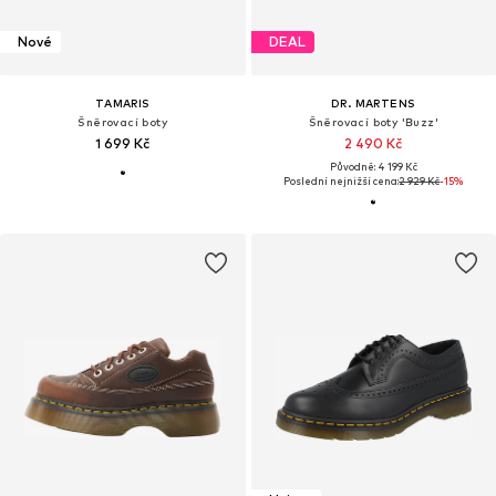
Nové
DEAL
TAMARIS
DR. MARTENS
Šněrovací boty
Šněrovací boty 'Buzz'
1 699 Kč
2 490 Kč
Původně: 4 199 Kč
Poslední nejnižší cena:
2 929 Kč
-15%