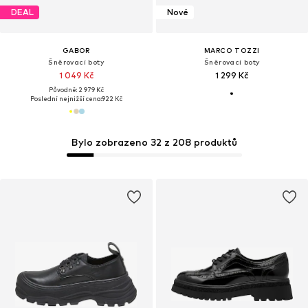
DEAL
Nové
GABOR
MARCO TOZZI
Šněrovací boty
Šněrovací boty
1 049 Kč
1 299 Kč
Původně: 2 979 Kč
Poslední nejnižší cena:
922 Kč
Bylo zobrazeno 32 z 208 produktů