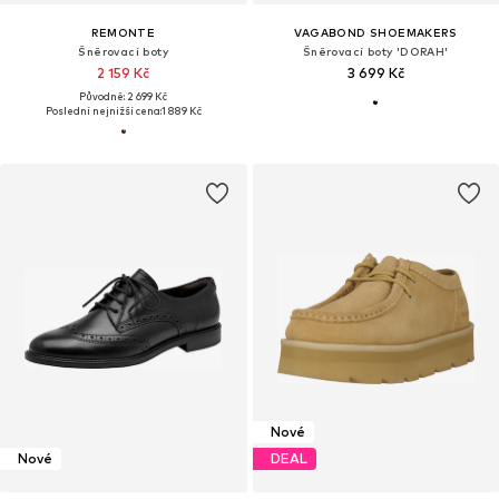
REMONTE
VAGABOND SHOEMAKERS
Šněrovací boty
Šněrovací boty 'DORAH'
2 159 Kč
3 699 Kč
Původně: 2 699 Kč
Poslední nejnižší cena:
1 889 Kč
Nové
Nové
DEAL