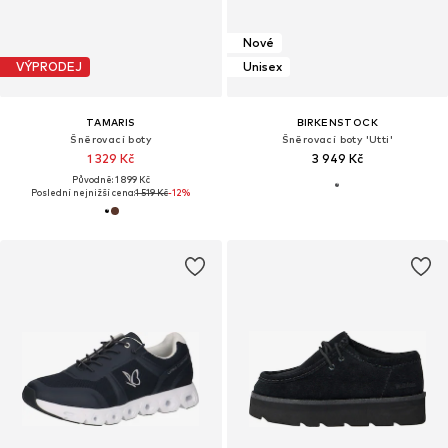
Nové
VÝPRODEJ
Unisex
TAMARIS
BIRKENSTOCK
Šněrovací boty
Šněrovací boty 'Utti'
1 329 Kč
3 949 Kč
Původně: 1 899 Kč
Poslední nejnižší cena:
1 519 Kč
-12%