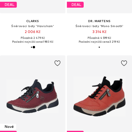
DEAL
DEAL
CLARKS
DR. MARTENS
Šněrovací boty 'Havisham'
Šněrovací boty 'Mono Smooth'
2 006 Kč
3 314 Kč
Původně: 2 479 Kč
Původně: 4 599 Kč
Poslední nejnižší cena:
1 983 Kč
Poslední nejnižší cena:
3 219 Kč
Nové