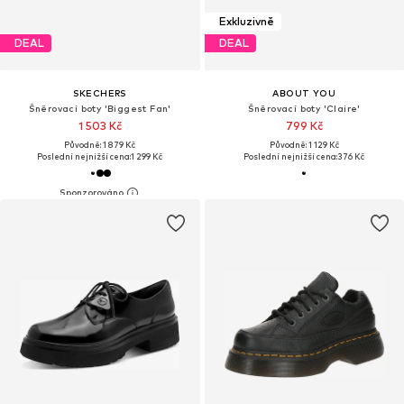
Exkluzivně
DEAL
DEAL
SKECHERS
ABOUT YOU
Šněrovací boty 'Biggest Fan'
Šněrovací boty 'Claire'
1 503 Kč
799 Kč
Původně: 1 879 Kč
Původně: 1 129 Kč
Poslední nejnižší cena:
1 299 Kč
Poslední nejnižší cena:
376 Kč