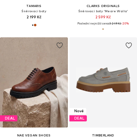
TAMARIS
CLARKS ORIGINALS
Šněrovací boty
Šněrovací boty 'Meare Walla'
2 199 Kč
2 599 Kč
Poslední nejnižší cena:
3 249 Kč
-20%
Nové
DEAL
DEAL
NAE VEGAN SHOES
TIMBERLAND