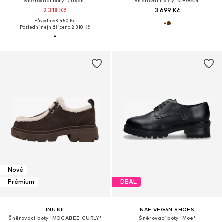
Šněrovací boty 'Zaven'
Šněrovací boty 'MEGAN'
2 318 Kč
3 699 Kč
Původně: 3 450 Kč
Poslední nejnižší cena:
2 318 Kč
Nové
Prémium
DEAL
INUIKII
NAE VEGAN SHOES
Šněrovací boty 'MOCABEE CURLY'
Šněrovací boty 'Moe'