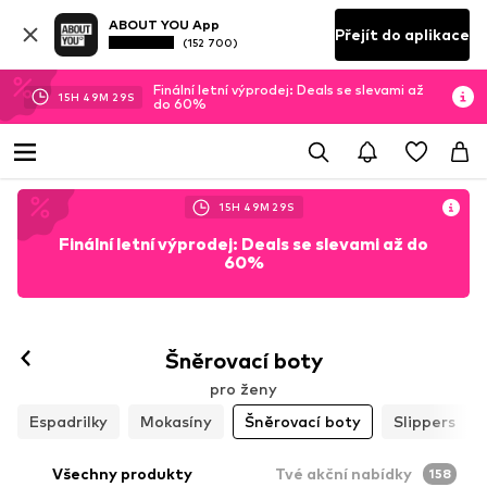
ABOUT YOU App
Přejít do aplikace
(152 700)
Finální letní výprodej: Deals se slevami až
15
H
49
M
26
S
do 60%
15
H
49
M
26
S
Finální letní výprodej: Deals se slevami až do
60%
Šněrovací boty
pro ženy
Espadrilky
Mokasíny
Šněrovací boty
Slippers
Všechny produkty
Tvé akční nabídky
158