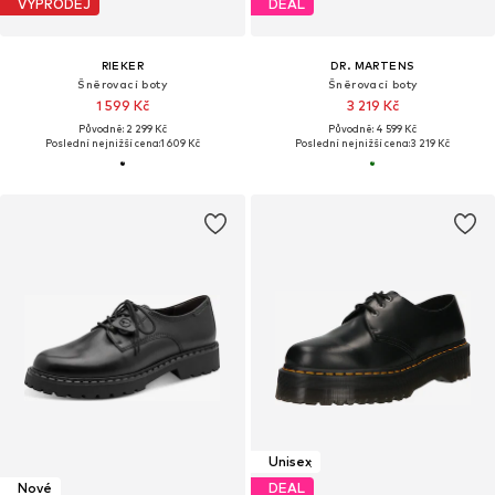
VÝPRODEJ
DEAL
RIEKER
DR. MARTENS
Šněrovací boty
Šněrovací boty
1 599 Kč
3 219 Kč
Původně: 2 299 Kč
Původně: 4 599 Kč
Poslední nejnižší cena:
1 609 Kč
Poslední nejnižší cena:
3 219 Kč
Unisex
Nové
DEAL