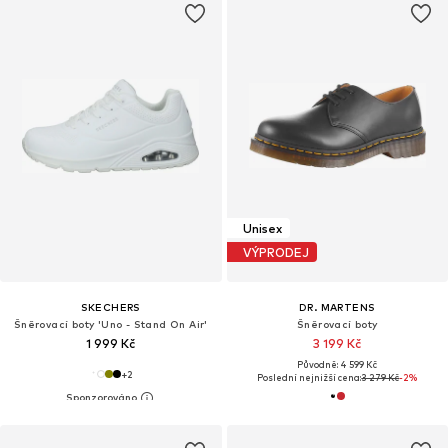
Unisex
VÝPRODEJ
SKECHERS
DR. MARTENS
Šněrovací boty 'Uno - Stand On Air'
Šněrovací boty
1 999 Kč
3 199 Kč
Původně: 4 599 Kč
+
2
Poslední nejnižší cena:
3 279 Kč
-2%