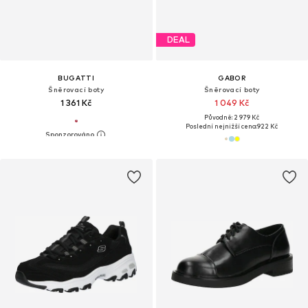
DEAL
BUGATTI
GABOR
Šněrovací boty
Šněrovací boty
1 361 Kč
1 049 Kč
Původně: 2 979 Kč
Poslední nejnižší cena:
922 Kč