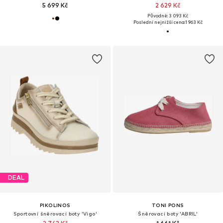
5 699 Kč
2 629 Kč
Původně: 3 093 Kč
Poslední nejnižší cena:
1 963 Kč
DEAL
PIKOLINOS
TONI PONS
Sportovní šněrovací boty 'Vigo'
Šněrovací boty 'ABRIL'