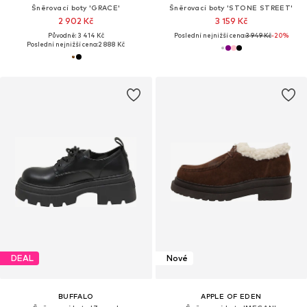
Šněrovací boty 'GRACE'
Šněrovací boty 'STONE STREET'
2 902 Kč
3 159 Kč
Původně: 3 414 Kč
Poslední nejnižší cena:
3 949 Kč
-20%
Poslední nejnižší cena:
2 888 Kč
DEAL
Nové
BUFFALO
APPLE OF EDEN