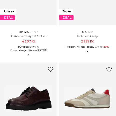
Unisex
Nové
DEAL
DEAL
DR. MARTENS
GABOR
Šněrovací boty '1461 Bex'
Šněrovací boty
4 207 Kč
2 383 Kč
Původně: 4 949 Kč
Poslední nejnižší cena:
2 979 Kč
-20%
Poslední nejnižší cena:
3 509 Kč