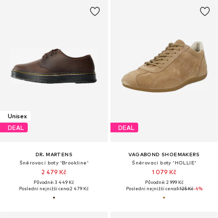
Unisex
DEAL
DEAL
DR. MARTENS
VAGABOND SHOEMAKERS
Šněrovací boty 'Brookline'
Šněrovací boty 'HOLLIE'
2 479 Kč
1 079 Kč
Původně: 3 449 Kč
Původně: 2 999 Kč
Poslední nejnižší cena:
2 479 Kč
Poslední nejnižší cena:
1 125 Kč
-4%