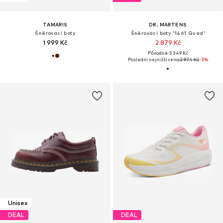
TAMARIS
DR. MARTENS
Šněrovací boty
Šněrovací boty '1461 Quad'
1 999 Kč
2 879 Kč
Původně: 5 349 Kč
Poslední nejnižší cena:
2 974 Kč
-3%
Unisex
DEAL
DEAL