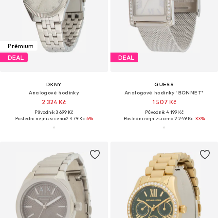
Prémium
DEAL
DEAL
DKNY
GUESS
Analogové hodinky
Analogové hodinky 'BONNET'
2 324 Kč
1 507 Kč
Původně: 3 699 Kč
Původně: 4 199 Kč
Poslední nejnižší cena:
2 479 Kč
-6%
Poslední nejnižší cena:
2 249 Kč
-33%