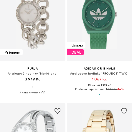
Unisex
Prémium
DEAL
FURLA
ADIDAS ORIGINALS
Analogové hodinky 'Meridiana'
Analogové hodinky 'PROJECT TWO'
3 949 Kč
1 067 Kč
Původně: 1 999 Kč
Poslední nejnižší cena:
1 245 Kč
-14%