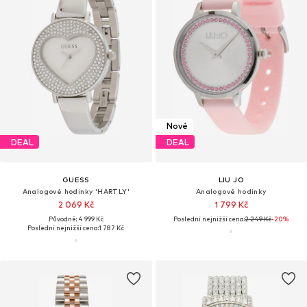
Nové
DEAL
DEAL
GUESS
LIU JO
Analogové hodinky 'HARTLY'
Analogové hodinky
2 069 Kč
1 799 Kč
Původně: 4 999 Kč
Poslední nejnižší cena:
2 249 Kč
-20%
Poslední nejnižší cena:
1 787 Kč