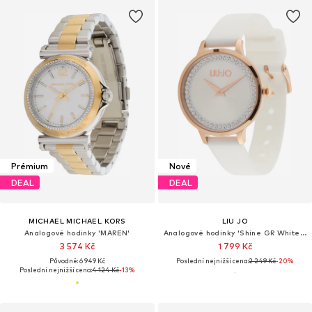
Prémium
Nové
DEAL
DEAL
MICHAEL MICHAEL KORS
LIU JO
Analogové hodinky 'MAREN'
Analogové hodinky 'Shine GR White Silicone'
3 574 Kč
1 799 Kč
Původně: 6 949 Kč
Poslední nejnižší cena:
2 249 Kč
-20%
Poslední nejnižší cena:
4 124 Kč
-13%