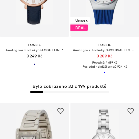
Unisex
DEAL
FOSSIL
FOSSIL
Analogové hodinky 'JACQUELINE'
Analogové hodinky 'ARCHIVAL BIG TIC - France'
3 249 Kč
3 289 Kč
Původně: 4 699 Kč
Poslední nejnižší cena:
2 924 Kč
Bylo zobrazeno 32 z 199 produktů