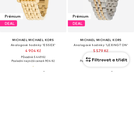
Prémium
Prémium
DEAL
DEAL
MICHAEL MICHAEL KORS
MICHAEL MICHAEL KORS
Analogové hodinky 'ESSEX'
Analogové hodinky 'LEXINGTON'
4 904 Kč
5 579 Kč
Původně: 5 449 Kč
Původně: 6 199 Kč
Filtrovat a třídit
Poslední nejnižší cena:
4 904 Kč
Poslední nejnižší cena:
5 579 Kč