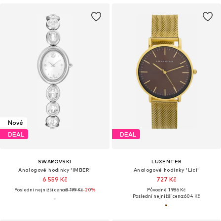
Nové
DEAL
DEAL
SWAROVSKI
LUXENTER
Analogové hodinky 'IMBER'
Analogové hodinky 'Lici'
6 559 Kč
727 Kč
Poslední nejnižší cena:
8 199 Kč
-20%
Původně: 1 986 Kč
Poslední nejnižší cena:
604 Kč