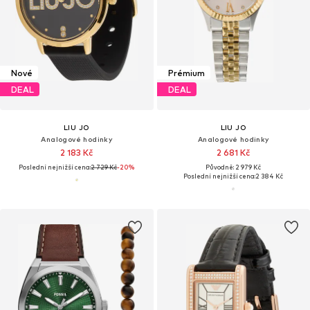
Nové
Prémium
DEAL
DEAL
LIU JO
LIU JO
Analogové hodinky
Analogové hodinky
2 183 Kč
2 681 Kč
Poslední nejnižší cena:
2 729 Kč
-20%
Původně: 2 979 Kč
Poslední nejnižší cena:
2 384 Kč