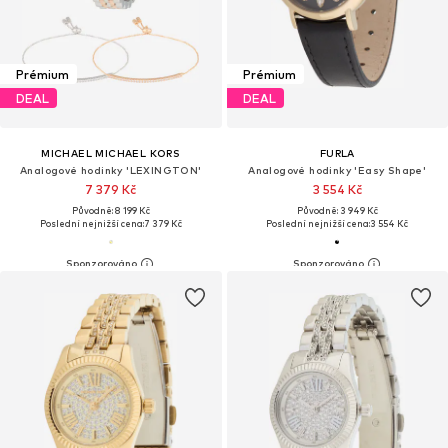
Prémium
Prémium
DEAL
DEAL
MICHAEL MICHAEL KORS
FURLA
Analogové hodinky 'LEXINGTON'
Analogové hodinky 'Easy Shape'
7 379 Kč
3 554 Kč
Původně: 8 199 Kč
Původně: 3 949 Kč
Poslední nejnižší cena:
7 379 Kč
Poslední nejnižší cena:
3 554 Kč