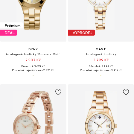
Prémium
DEAL
VÝPRODEJ
DKNY
GANT
Analogové hodinky 'Parsons Midi'
Analogové hodinky
2 507 Kč
3 799 Kč
Původně: 3 699 Kč
Původně: 5 449 Kč
Poslední nejnižší cena:
2 321 Kč
Poslední nejnižší cena:
3 419 Kč