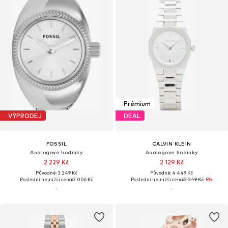
Prémium
VÝPRODEJ
DEAL
FOSSIL
CALVIN KLEIN
Analogové hodinky
Analogové hodinky
2 229 Kč
2 129 Kč
Původně: 3 249 Kč
Původně: 4 449 Kč
Poslední nejnižší cena:
2 006 Kč
Poslední nejnižší cena:
2 249 Kč
-5%