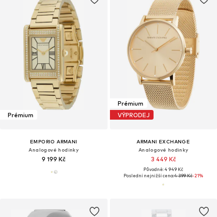
Prémium
Prémium
VÝPRODEJ
EMPORIO ARMANI
ARMANI EXCHANGE
Analogové hodinky
Analogové hodinky
9 199 Kč
3 449 Kč
Původně: 4 949 Kč
Poslední nejnižší cena:
4 399 Kč
-21%