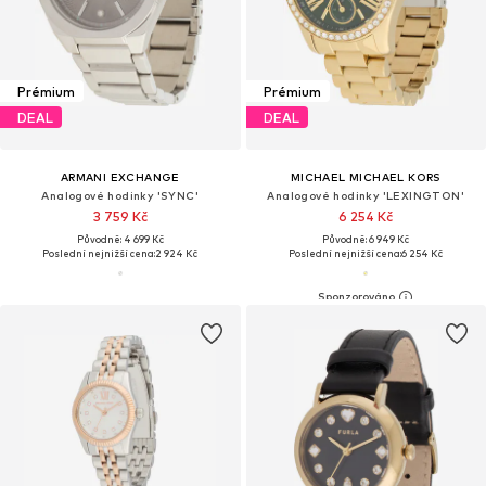
Prémium
Prémium
DEAL
DEAL
ARMANI EXCHANGE
MICHAEL MICHAEL KORS
Analogové hodinky 'SYNC'
Analogové hodinky 'LEXINGTON'
3 759 Kč
6 254 Kč
Původně: 4 699 Kč
Původně: 6 949 Kč
Poslední nejnižší cena:
2 924 Kč
Poslední nejnižší cena:
6 254 Kč