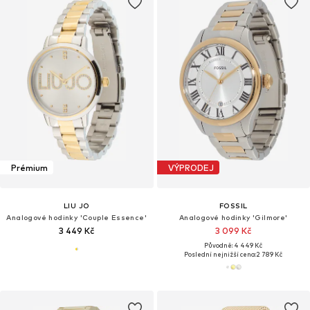
Prémium
VÝPRODEJ
LIU JO
FOSSIL
Analogové hodinky 'Couple Essence'
Analogové hodinky 'Gilmore'
3 449 Kč
3 099 Kč
Původně: 4 449 Kč
Poslední nejnižší cena:
2 789 Kč