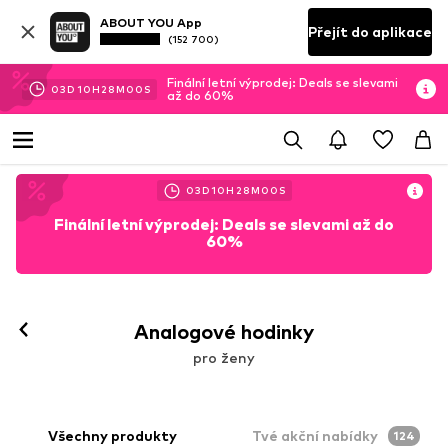
ABOUT YOU App
Přejít do aplikace
(152 700)
Finální letní výprodej: Deals se slevami
03
D
10
H
27
M
59
S
až do 60%
03
D
10
H
27
M
59
S
Finální letní výprodej: Deals se slevami až do
60%
Analogové hodinky
pro ženy
Všechny produkty
Tvé akční nabídky
124