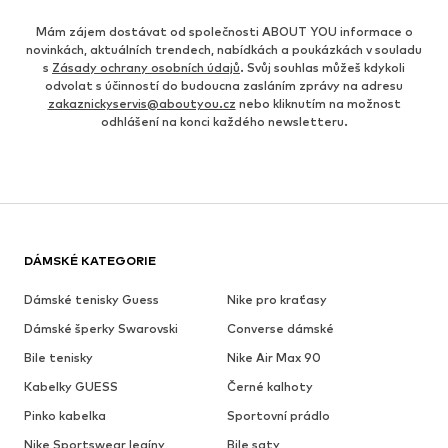
Mám zájem dostávat od společnosti ABOUT YOU informace o
novinkách, aktuálních trendech, nabídkách a poukázkách v souladu
s
Zásady ochrany osobních údajů
. Svůj souhlas můžeš kdykoli
odvolat s účinností do budoucna zasláním zprávy na adresu
zakaznickyservis@aboutyou.cz
nebo kliknutím na možnost
odhlášení na konci každého newsletteru.
DÁMSKÉ KATEGORIE
Dámské tenisky Guess
Nike pro kraťasy
Dámské šperky Swarovski
Converse dámské
Bile tenisky
Nike Air Max 90
Kabelky GUESS
Černé kalhoty
Pinko kabelka
Sportovní prádlo
Nike Sportswear legíny
Bile saty