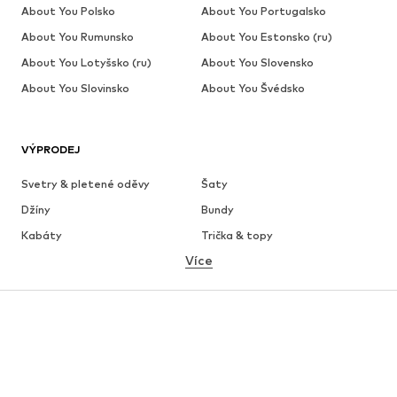
About You Polsko
About You Portugalsko
About You Rumunsko
About You Estonsko (ru)
About You Lotyšsko (ru)
About You Slovensko
About You Slovinsko
About You Švédsko
VÝPRODEJ
Svetry & pletené oděvy
Šaty
Džíny
Bundy
Kabáty
Trička & topy
Více
Kalhoty
Spodní prádlo
Sukně
Halenky & tuniky
Mikiny
Blejzry
Plavky
Overaly
Móda pro plnoštíhlé
Těhotenská móda
Boty
Sport