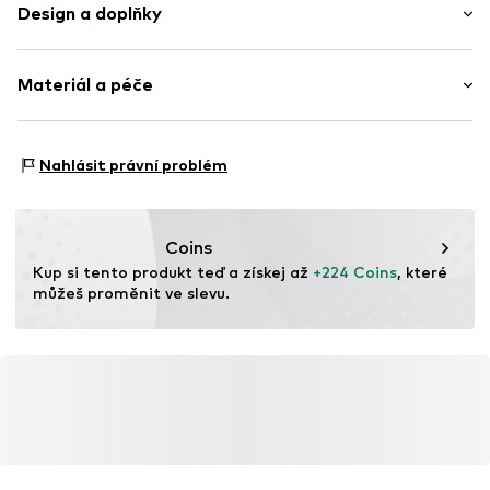
Design a doplňky
Jednobarevný
Materiál a péče
Vodotěsné do 50m /5 bar
Lesklé
Robustní látka
Plášť: Nerezavějící ocel, Minerální sklo
Nahlásit právní problém
Strojek Quartz
Náramek: Nerezavějící ocel
Funkce datumovky
Povrch: Pozlacené
Země původu: Čína
Položka č.
GNTcsaf001000001
Coins
Kup si tento produkt teď a získej až 
+224 Coins
, které 
můžeš proměnit ve slevu.