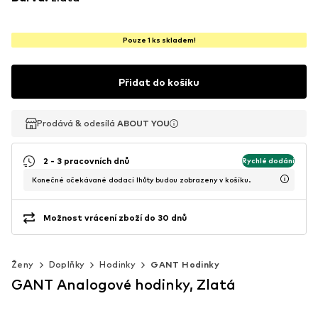
Pouze 1 ks skladem!
Přidat do košíku
Prodává & odesílá
Prodává & odesílá
ABOUT YOU
ABOUT YOU
2 - 3 pracovních dnů
Rychlé dodání
Konečné očekávané dodací lhůty budou zobrazeny v košíku.
Možnost vrácení zboží do 30 dnů
Ženy
Doplňky
Hodinky
GANT Hodinky
GANT Analogové hodinky, Zlatá