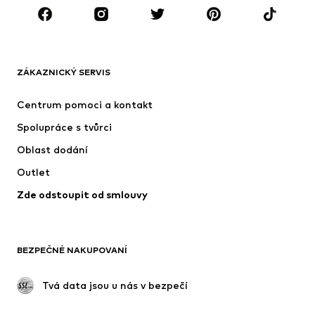
Doplňky
Premium
OBLEČENÍ
ZÁKAZNICKÝ SERVIS
Nové
Oblíbené
Šaty
Džíny
Centrum pomoci a kontakt
Trička & topy
Kalhoty
Spolupráce s tvůrci
Bundy
Svetry & pletené oděvy
Oblast dodání
Spodní prádlo
Halenky & tuniky
Outlet
Kabáty
Sukně
Zde odstoupit od smlouvy
Plavky
Mikiny
Blejzry
Overaly
Móda pro plnoštíhlé
Těhotenská móda
BEZPEČNÉ NAKUPOVANÍ
Příležitosti
Exkluzivně
Upcyklace
 Tvá data jsou u nás v bezpečí
BOTY