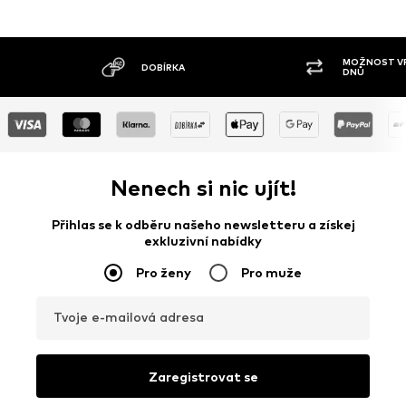
MOŽNOST VR
DOBÍRKA
DNŮ
Nenech si nic ujít!
Přihlas se k odběru našeho newsletteru a získej
exkluzivní nabídky
Pro ženy
Pro muže
Tvoje e-mailová adresa
Zaregistrovat se