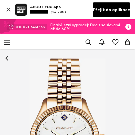
ABOUT YOU App
Přejít do aplikace
(152 700)
Finální letní výprodej: Deals se slevami
01
D
07
H
54
M
16
S
až do 60%