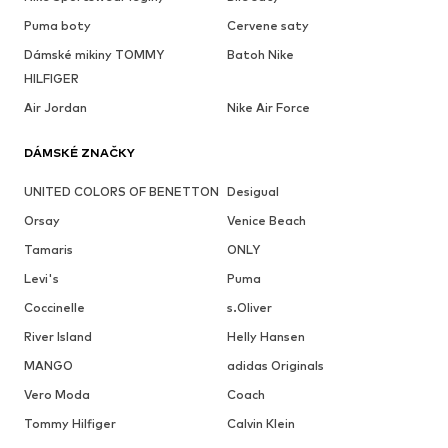
Puma boty
Cervene saty
Dámské mikiny TOMMY
Batoh Nike
HILFIGER
Air Jordan
Nike Air Force
DÁMSKÉ ZNAČKY
UNITED COLORS OF BENETTON
Desigual
Orsay
Venice Beach
Tamaris
ONLY
Levi's
Puma
Coccinelle
s.Oliver
River Island
Helly Hansen
MANGO
adidas Originals
Vero Moda
Coach
Tommy Hilfiger
Calvin Klein