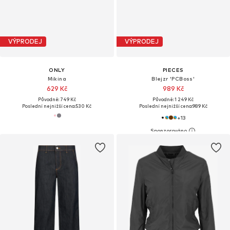
VÝPRODEJ
VÝPRODEJ
ONLY
PIECES
Mikina
Blejzr 'PCBoss'
629 Kč
989 Kč
Původně: 749 Kč
Původně: 1 249 Kč
Poslední nejnižší cena:
530 Kč
Poslední nejnižší cena:
989 Kč
+
13