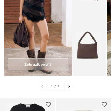
Zobrazit outfit
1
/
3