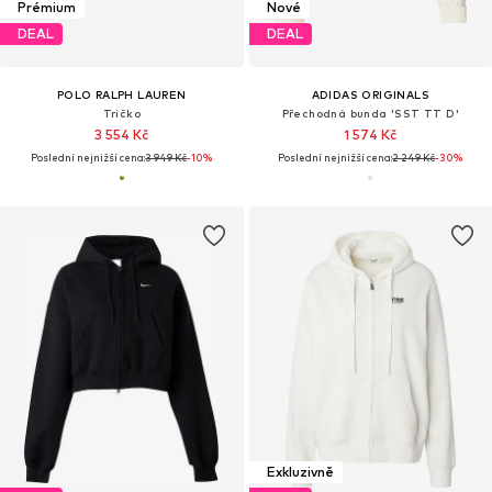
Prémium
Nové
DEAL
DEAL
POLO RALPH LAUREN
ADIDAS ORIGINALS
Tričko
Přechodná bunda 'SST TT D'
3 554 Kč
1 574 Kč
Poslední nejnižší cena:
3 949 Kč
-10%
Poslední nejnižší cena:
2 249 Kč
-30%
Exkluzivně