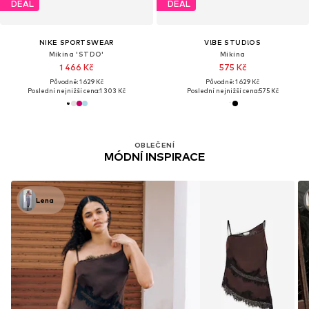
DEAL
DEAL
NIKE SPORTSWEAR
V!BE STUD!OS
Mikina 'STDO'
Mikina
1 466 Kč
575 Kč
Původně: 1 629 Kč
Původně: 1 629 Kč
Poslední nejnižší cena:
1 303 Kč
Poslední nejnižší cena:
575 Kč
OBLEČENÍ
MÓDNÍ INSPIRACE
Lena