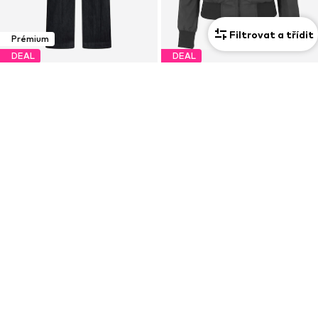
Filtrovat a třídit
Prémium
DEAL
DEAL
LIU JO
URBAN CLASSICS
Normální Džíny
Přechodná bunda
1 995 Kč
Od 720 Kč
Původně: 3 990 Kč
Původně: 900 Kč
Poslední nejnižší cena:
1 995 Kč
Poslední nejnižší cena:
720 Kč
+
7