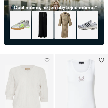
"Cool máma, ne jen obyčejná máma."