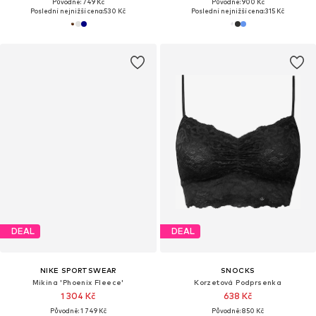
Původně: 749 Kč
Původně: 900 Kč
Poslední nejnižší cena:
530 Kč
Poslední nejnižší cena:
315 Kč
DEAL
DEAL
NIKE SPORTSWEAR
SNOCKS
Mikina 'Phoenix Fleece'
Korzetová Podprsenka
1 304 Kč
638 Kč
Původně: 1 749 Kč
Původně: 850 Kč