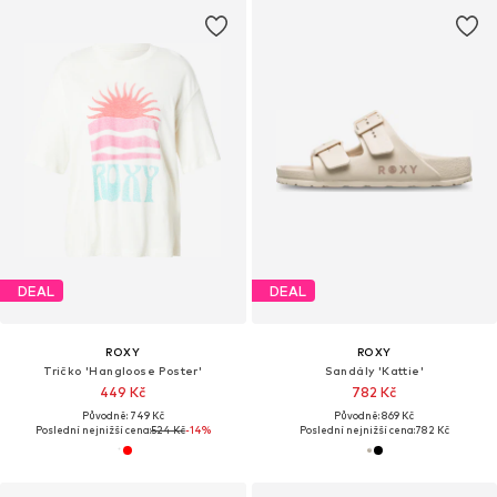
DEAL
DEAL
ROXY
ROXY
Tričko 'Hangloose Poster'
Sandály 'Kattie'
449 Kč
782 Kč
Původně: 749 Kč
Původně: 869 Kč
Poslední nejnižší cena:
524 Kč
-14%
Poslední nejnižší cena:
782 Kč