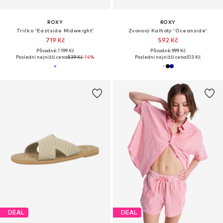
ROXY
ROXY
Tričko 'Eastside Midweight'
Zvonový Kalhoty 'Oceanside'
719 Kč
592 Kč
Původně: 1 199 Kč
Původně: 999 Kč
Poslední nejnižší cena:
839 Kč
-14%
Poslední nejnižší cena:
513 Kč
DEAL
DEAL