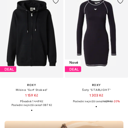
Nové
DEAL
DEAL
ROXY
ROXY
Mikina 'Surf Stoked'
Šaty 'STARLIGHT'
1 159 Kč
1 303 Kč
Původně: 1 449 Kč
Poslední nejnižší cena:
1 629 Kč
-20%
Poslední nejnižší cena:
1 087 Kč