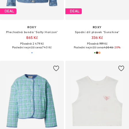
DEAL
DEAL
ROXY
ROXY
Přechodná bunda 'Salty Horizon'
Spodní díl plavek 'Sunshine'
865 Kč
336 Kč
Původně: 2 479 Kč
Původně: 999 Kč
Poslední nejnižší cena:
740 Kč
Poslední nejnižší cena:
420 Kč
-20%