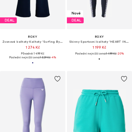
Nové
DEAL
DEAL
ROXY
ROXY
Zvonové kalhoty Kalhoty 'Surfing By Sunlight'
Skinny Sportovní kalhoty 'HEART INTO LEG'
1 274 Kč
1 199 Kč
Původně: 1 499 Kč
Poslední nejnižší cena:
1 499 Kč
-20%
Poslední nejnižší cena:
1 329 Kč
-4%