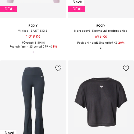
Nové
DEAL
DEAL
ROXY
ROXY
Mikina 'EASTSIDE'
Korzetová Sportovní podprsenka
1 019 Kč
695 Kč
Původně: 1 199 Kč
Poslední nejnižší cena:
869 Kč
-20%
Poslední nejnižší cena:
1 079 Kč
-5%
Nové