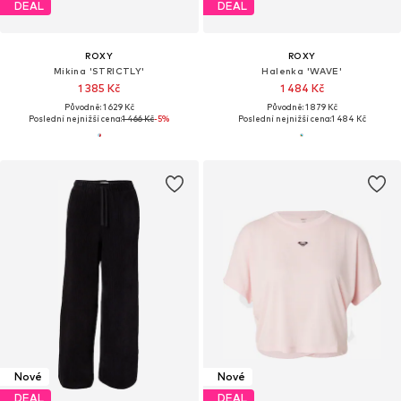
DEAL
DEAL
ROXY
ROXY
Mikina 'STRICTLY'
Halenka 'WAVE'
1 385 Kč
1 484 Kč
Původně: 1 629 Kč
Původně: 1 879 Kč
Poslední nejnižší cena:
1 466 Kč
-5%
Poslední nejnižší cena:
1 484 Kč
Nové
Nové
DEAL
DEAL