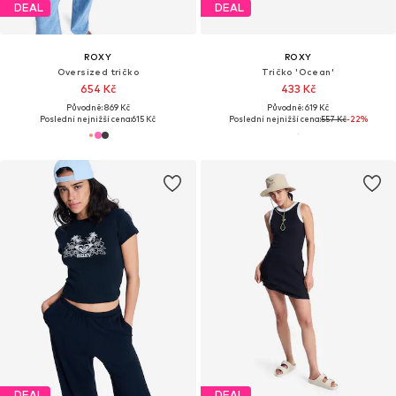
DEAL
DEAL
ROXY
ROXY
Oversized tričko
Tričko 'Ocean'
654 Kč
433 Kč
Původně: 869 Kč
Původně: 619 Kč
Poslední nejnižší cena:
615 Kč
Poslední nejnižší cena:
557 Kč
-22%
DEAL
DEAL