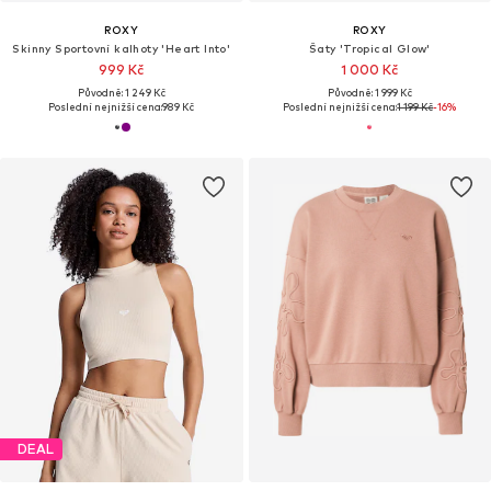
ROXY
ROXY
Skinny Sportovní kalhoty 'Heart Into'
Šaty 'Tropical Glow'
999 Kč
1 000 Kč
Původně: 1 249 Kč
Původně: 1 999 Kč
Poslední nejnižší cena:
989 Kč
Poslední nejnižší cena:
1 199 Kč
-16%
DEAL