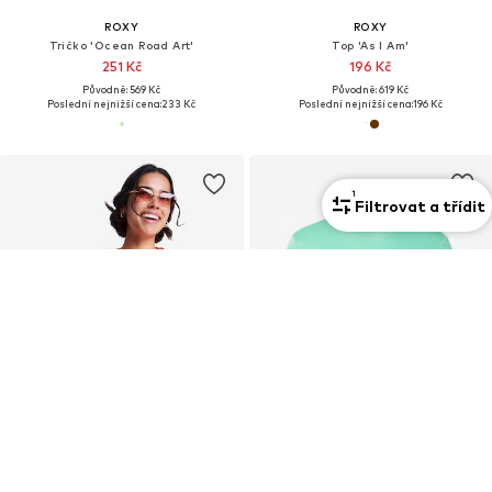
ROXY
ROXY
Tričko 'Ocean Road Art'
Top 'As I Am'
251 Kč
196 Kč
Původně: 569 Kč
Původně: 619 Kč
Poslední nejnižší cena:
233 Kč
Poslední nejnižší cena:
196 Kč
1
Filtrovat a třídit
DEAL
DEAL