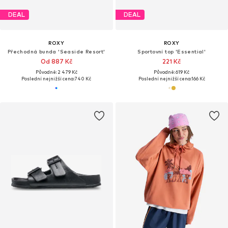
DEAL
DEAL
ROXY
ROXY
Přechodná bunda 'Seaside Resort'
Sportovní top 'Essential'
Od 887 Kč
221 Kč
Původně: 2 479 Kč
Původně: 619 Kč
Poslední nejnižší cena:
740 Kč
Poslední nejnižší cena:
166 Kč