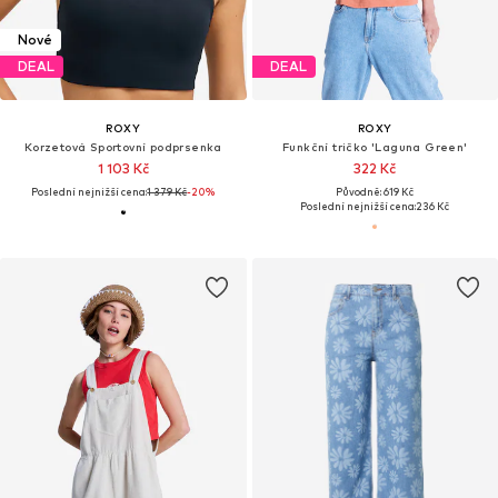
Nové
DEAL
DEAL
ROXY
ROXY
Korzetová Sportovní podprsenka
Funkční tričko 'Laguna Green'
1 103 Kč
322 Kč
Poslední nejnižší cena:
1 379 Kč
-20%
Původně: 619 Kč
Poslední nejnižší cena:
236 Kč