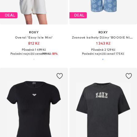
DEAL
DEAL
ROXY
ROXY
Overal 'Easy Isle Mini'
Zvonové kalhoty Džíny 'BOOGIE NIGHT'
812 Kč
1 343 Kč
Původně: 1 499 Kč
Původně: 2 129 Kč
Poslední nejnižší cena:
999 Kč
-18%
Poslední nejnižší cena:
1 175 Kč