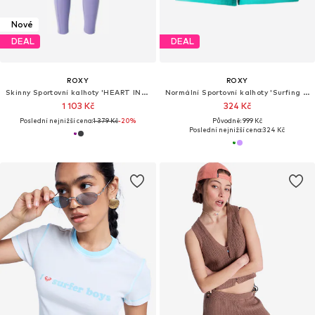
Nové
DEAL
DEAL
ROXY
ROXY
Skinny Sportovní kalhoty 'HEART INTO'
Normální Sportovní kalhoty 'Surfing By Moonlight'
1 103 Kč
324 Kč
Poslední nejnižší cena:
1 379 Kč
-20%
Původně: 999 Kč
Poslední nejnižší cena:
324 Kč