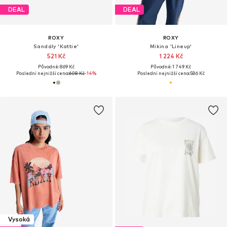
DEAL
DEAL
ROXY
ROXY
Sandály 'Kattie'
Mikina 'Lineup'
521 Kč
1 224 Kč
Původně: 869 Kč
Původně: 1 749 Kč
Poslední nejnižší cena:
608 Kč
-14%
Poslední nejnižší cena:
586 Kč
Vysoká