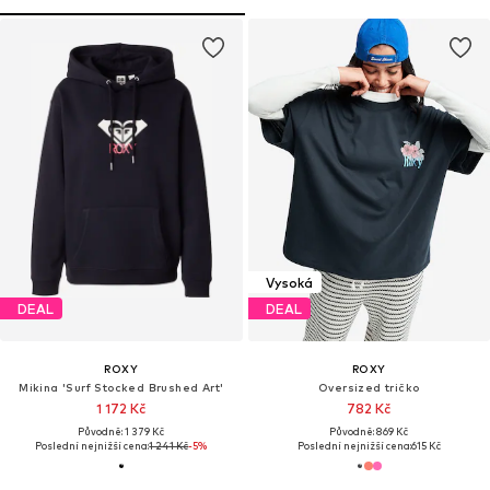
Vysoká
DEAL
DEAL
ROXY
ROXY
Mikina 'Surf Stocked Brushed Art'
Oversized tričko
1 172 Kč
782 Kč
Původně: 1 379 Kč
Původně: 869 Kč
Poslední nejnižší cena:
1 241 Kč
-5%
Poslední nejnižší cena:
615 Kč