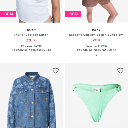
DEAL
DEAL
ROXY
ROXY
Tričko 'Sea You Later '
Loosefit Kalhoty 'Beach Bungalow'
220 Kč
390 Kč
Původně: 749 Kč
Původně: 1 129 Kč
Poslední nejnižší cena:
220 Kč
Poslední nejnižší cena:
390 Kč