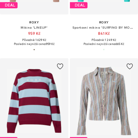
DEAL
DEAL
ROXY
ROXY
Mikina 'LINEUP'
Sportovní mikina 'SURFING BY MOON'
959 Kč
841 Kč
Původně: 1 629 Kč
Původně: 1 249 Kč
Poslední nejnižší cena:
959 Kč
Poslední nejnižší cena:
665 Kč