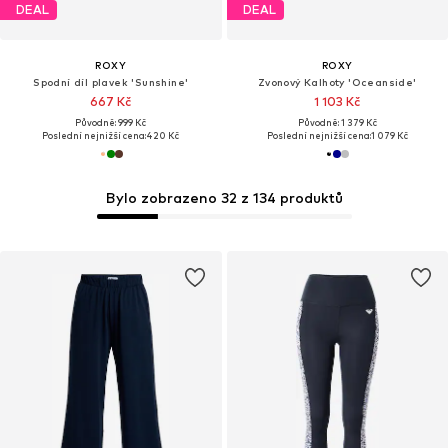
DEAL
DEAL
ROXY
ROXY
Spodní díl plavek 'Sunshine'
Zvonový Kalhoty 'Oceanside'
667 Kč
1 103 Kč
Původně: 999 Kč
Původně: 1 379 Kč
Poslední nejnižší cena:
420 Kč
Poslední nejnižší cena:
1 079 Kč
Bylo zobrazeno 32 z 134 produktů