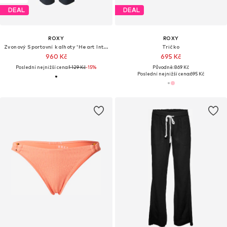
DEAL
DEAL
ROXY
ROXY
Zvonový Sportovní kalhoty 'Heart Into'
Tričko
960 Kč
695 Kč
Poslední nejnižší cena:
1 129 Kč
-15%
Původně: 869 Kč
Poslední nejnižší cena:
695 Kč