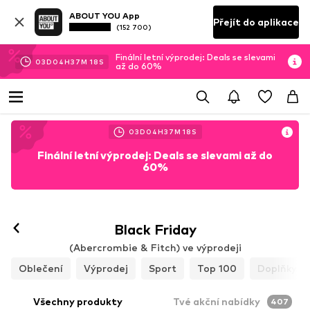
ABOUT YOU App
Přejít do aplikace
(152 700)
Finální letní výprodej: Deals se slevami
03
D
04
H
37
M
15
S
až do 60%
03
D
04
H
37
M
15
S
Finální letní výprodej: Deals se slevami až do
60%
Black Friday
(Abercrombie & Fitch) ve výprodeji
Oblečení
Výprodej
Sport
Top 100
Doplňky
Všechny produkty
Tvé akční nabídky
407