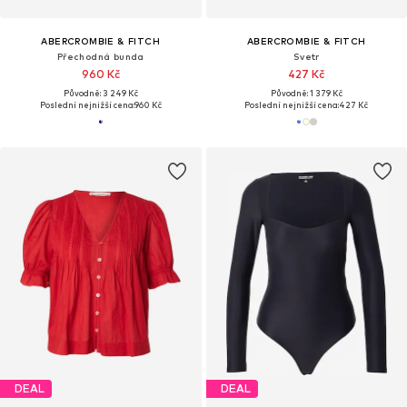
ABERCROMBIE & FITCH
ABERCROMBIE & FITCH
Přechodná bunda
Svetr
960 Kč
427 Kč
Původně: 3 249 Kč
Původně: 1 379 Kč
Poslední nejnižší cena:
960 Kč
Poslední nejnižší cena:
427 Kč
DEAL
DEAL