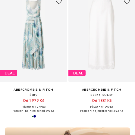
DEAL
DEAL
ABERCROMBIE & FITCH
ABERCROMBIE & FITCH
Šaty
Sukně 'JULIA'
Od 1 979 Kč
Od 1 331 Kč
Původně: 2 979 Kč
Původně: 1 999 Kč
Poslední nejnižší cena:
1 399 Kč
Poslední nejnižší cena:
1 343 Kč