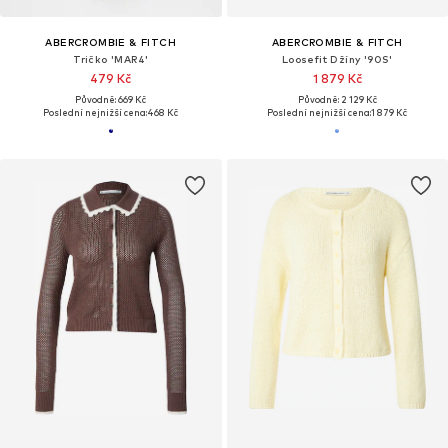
ABERCROMBIE & FITCH
ABERCROMBIE & FITCH
Tričko 'MAR4'
Loosefit Džíny '90S'
479 Kč
1 879 Kč
Původně: 669 Kč
Původně: 2 129 Kč
Poslední nejnižší cena:
468 Kč
Poslední nejnižší cena:
1 879 Kč