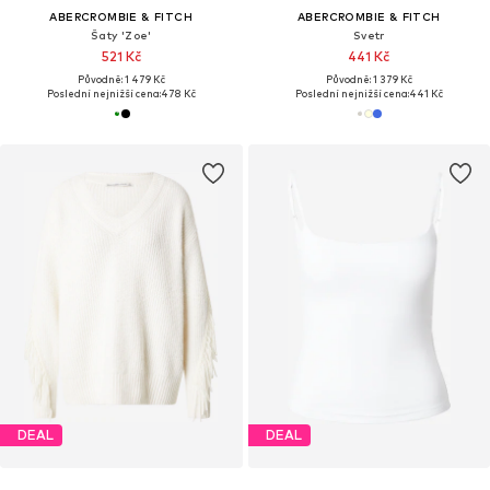
ABERCROMBIE & FITCH
ABERCROMBIE & FITCH
Šaty 'Zoe'
Svetr
521 Kč
441 Kč
Původně: 1 479 Kč
Původně: 1 379 Kč
Poslední nejnižší cena:
478 Kč
Poslední nejnižší cena:
441 Kč
DEAL
DEAL