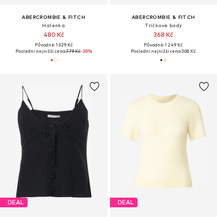
ABERCROMBIE & FITCH
ABERCROMBIE & FITCH
Halenka
Tričkové body
480 Kč
368 Kč
Původně: 1 629 Kč
Původně: 1 249 Kč
Poslední nejnižší cena:
779 Kč
-38%
Poslední nejnižší cena:
368 Kč
DEAL
DEAL