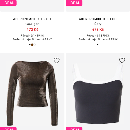
DEAL
DEAL
ABERCROMBIE & FITCH
ABERCROMBIE & FITCH
Kardigan
Šaty
472 Kč
475 Kč
Původně: 1 499 Kč
Původně: 1 379 Kč
Poslední nejnižší cena:
472 Kč
Poslední nejnižší cena:
475 Kč
DEAL
DEAL