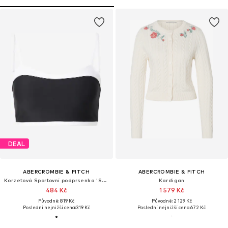
DEAL
ABERCROMBIE & FITCH
ABERCROMBIE & FITCH
Korzetová Sportovní podprsenka 'SCULPTLUX SWEETHEART'
Kardigan
484 Kč
1 579 Kč
Původně: 819 Kč
Původně: 2 129 Kč
Poslední nejnižší cena:
319 Kč
Poslední nejnižší cena:
672 Kč