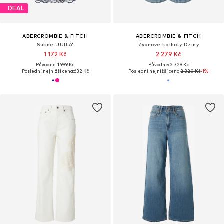
DEAL
ABERCROMBIE & FITCH
ABERCROMBIE & FITCH
Sukně 'JUILA'
Zvonové kalhoty Džíny
1 172 Kč
2 279 Kč
Původně: 1 999 Kč
Původně: 2 729 Kč
Poslední nejnižší cena:
632 Kč
Poslední nejnižší cena:
2 320 Kč
-1%