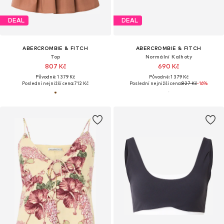
DEAL
DEAL
ABERCROMBIE & FITCH
ABERCROMBIE & FITCH
Top
Normální Kalhoty
807 Kč
690 Kč
Původně: 1 379 Kč
Původně: 1 379 Kč
Poslední nejnižší cena:
712 Kč
Poslední nejnižší cena:
827 Kč
-16%