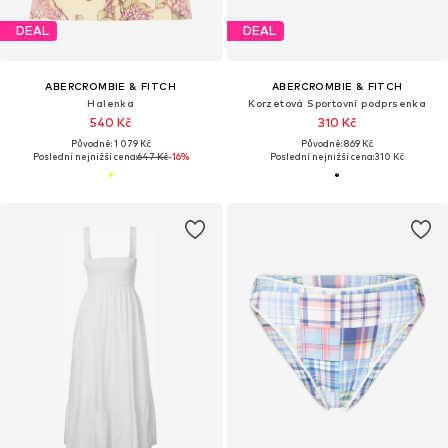
DEAL
DEAL
ABERCROMBIE & FITCH
ABERCROMBIE & FITCH
Halenka
Korzetová Sportovní podprsenka
540 Kč
310 Kč
Původně: 1 079 Kč
Původně: 869 Kč
Poslední nejnižší cena:
647 Kč
-16%
Poslední nejnižší cena:
310 Kč