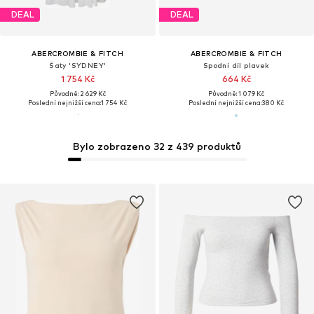
DEAL
DEAL
ABERCROMBIE & FITCH
ABERCROMBIE & FITCH
Šaty 'SYDNEY'
Spodní díl plavek
1 754 Kč
664 Kč
Původně: 2 629 Kč
Původně: 1 079 Kč
Poslední nejnižší cena:
1 754 Kč
Poslední nejnižší cena:
380 Kč
Bylo zobrazeno 32 z 439 produktů