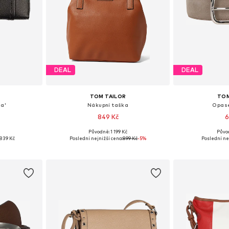
DEAL
DEAL
TOM TAILOR
TOM
a'
Nákupní taška
Opase
849 Kč
6
Původně: 1 199 Kč
Půvo
ne Size
Dostupné velikosti: One Size
Dostupné v 
839 Kč
Poslední nejnižší cena:
899 Kč
-5%
Poslední ne
íku
Přidat do košíku
Přidat