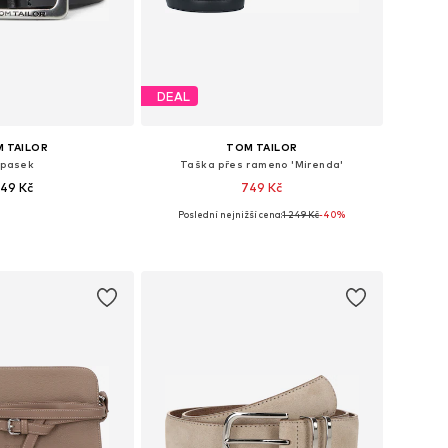
DEAL
 TAILOR
TOM TAILOR
pasek
Taška přes rameno 'Mirenda'
49 Kč
749 Kč
Poslední nejnižší cena:
1 249 Kč
-40%
 75, 80, 85, 90, 100, 105
Dostupné velikosti: One Size
 do košíku
Přidat do košíku