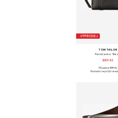
VÝPRODEJ
TOM TAILOR
Peněženka 'Bec
889 Kč
Původně: 999 Kč
Dostupné velikosti: O
Poslední nejnižší cena:
Přidat do koš