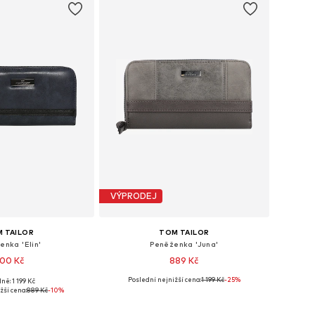
VÝPRODEJ
 TAILOR
TOM TAILOR
enka 'Elin'
Peněženka 'Juna'
00 Kč
889 Kč
Poslední nejnižší cena:
1 199 Kč
-25%
ně: 1 199 Kč
elikosti: XS-XL
Dostupné velikosti: XS-XL
žší cena:
889 Kč
-10%
 do košíku
Přidat do košíku