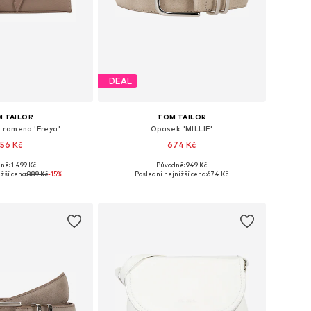
DEAL
 TAILOR
TOM TAILOR
 rameno 'Freya'
Opasek 'MILLIE'
56 Kč
674 Kč
+
1
ně: 1 499 Kč
Původně: 949 Kč
likosti: One Size
Dostupné velikosti: 75, 80, 85, 90, 95, 100
žší cena:
889 Kč
-15%
Poslední nejnižší cena:
674 Kč
 do košíku
Přidat do košíku