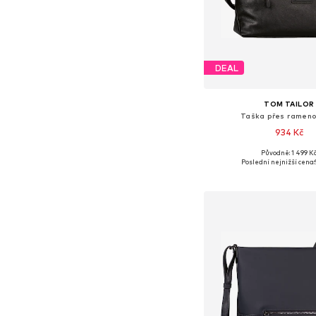
DEAL
TOM TAILOR
Taška přes rameno
934 Kč
Původně: 1 499 K
Dostupné velikosti: O
Poslední nejnižší cena:
Přidat do koš