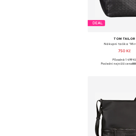
DEAL
TOM TAILOR
Nákupní taška 'Mi
750 Kč
Původně: 1 499 K
Dostupné velikosti: O
Poslední nejnižší cena:
88
Přidat do koš