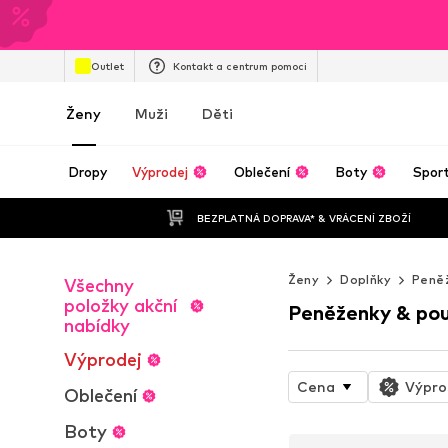
Outlet
Kontakt a centrum pomoci
Ženy
Muži
Děti
Dropy
Výprodej
Oblečení
Boty
Spor
BEZPLATNÁ DOPRAVA* & VRÁCENÍ ZBOŽÍ
Ženy
Doplňky
Peně
Všechny
položky akční
Peněženky & po
nabídky
Výprodej
Cena
Výpro
Oblečení
Boty