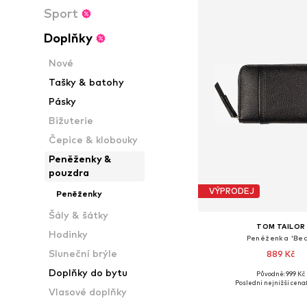
Sport
Doplňky
Nové
Tašky & batohy
Pásky
Bižuterie
Čepice & klobouky
Peněženky &
pouzdra
VÝPRODEJ
Peněženky
Šály & šátky
TOM TAILOR
Hodinky
Peněženka 'Bec
Sluneční brýle
889 Kč
Doplňky do bytu
Původně: 999 Kč
Dostupné velikosti: O
Poslední nejnižší cena:
Vlasové doplňky
Přidat do koš