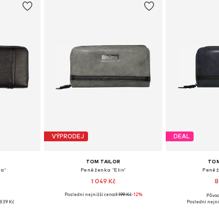
VÝPRODEJ
DEAL
TOM TAILOR
TOM
a'
Peněženka 'Elin'
Peněž
1 049 Kč
8
Poslední nejnižší cena:
1 199 Kč
-12%
Původ
ne Size
Dostupné velikosti: XS-XL
Dostupné v
839 Kč
Poslední nejni
íku
Přidat do košíku
Přidat