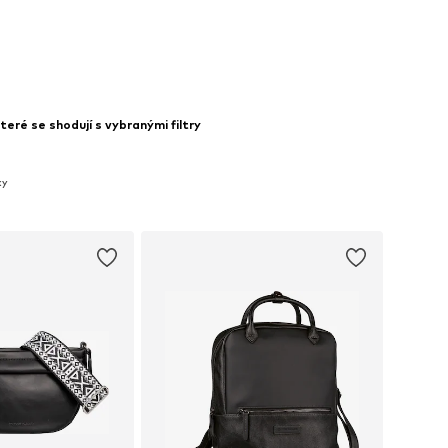
 do košíku
eré se shodují s vybranými filtry
ky