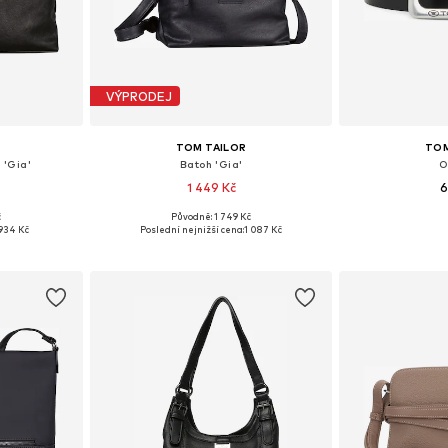
VÝPRODEJ
TOM TAILOR
TOM
 'Gia'
Batoh 'Gia'
O
1 449 Kč
6
č
Původně: 1 749 Kč
ne Size
Dostupné velikosti: One Size
Dostupné velikosti:
934 Kč
Poslední nejnižší cena:
1 087 Kč
íku
Přidat do košíku
Přidat