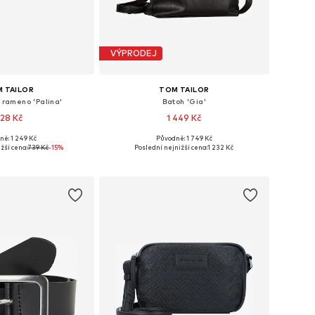
VÝPRODEJ
 TAILOR
TOM TAILOR
 rameno 'Palina'
Batoh 'Gia'
28 Kč
1 449 Kč
ně: 1 249 Kč
Původně: 1 749 Kč
likosti: One Size
Dostupné velikosti: One Size
žší cena:
739 Kč
-15%
Poslední nejnižší cena:
1 232 Kč
 do košíku
Přidat do košíku