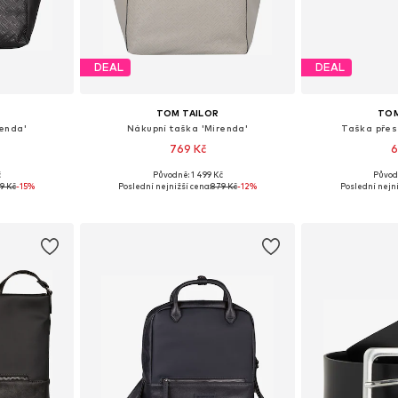
DEAL
DEAL
TOM TAILOR
TOM
renda'
Nákupní taška 'Mirenda'
Taška přes
769 Kč
6
č
Původně: 1 499 Kč
Původ
ne Size
Dostupné velikosti: One Size
Dostupné ve
9 Kč
-15%
Poslední nejnižší cena:
879 Kč
-12%
Poslední nejni
íku
Přidat do košíku
Přidat