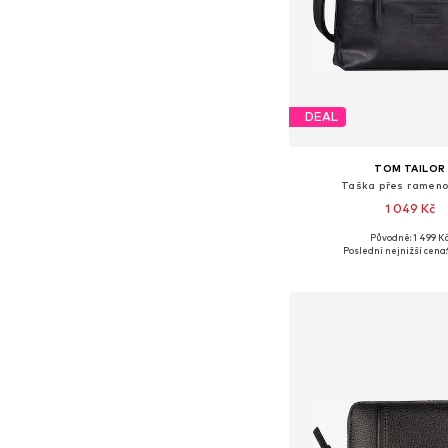
DEAL
TOM TAILOR
Taška přes rameno
1 049 Kč
Původně: 1 499 K
Dostupné velikosti: O
Poslední nejnižší cena:
Přidat do koš