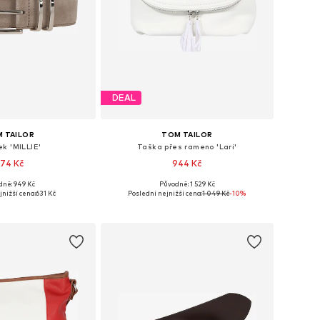
DEAL
 TAILOR
TOM TAILOR
k 'MILLIE'
Taška přes rameno 'Lari'
74 Kč
944 Kč
+
1
dně: 949 Kč
Původně: 1 529 Kč
mnoha velikostech
Dostupné velikosti: One Size
jnižší cena:
631 Kč
Poslední nejnižší cena:
1 049 Kč
-10%
 do košíku
Přidat do košíku