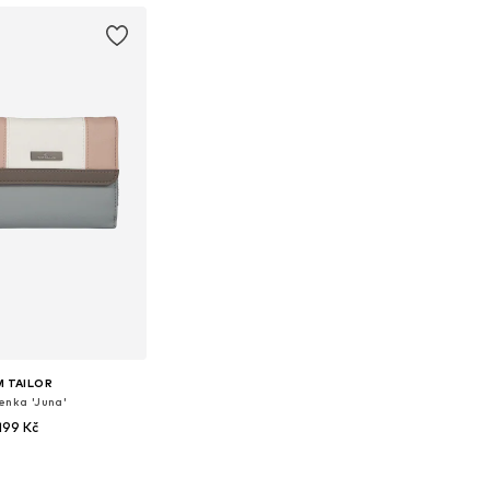
 TAILOR
enka 'Juna'
 199 Kč
elikosti: XS-XL