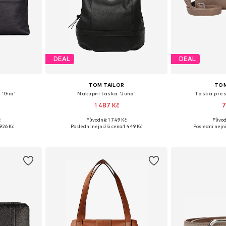
DEAL
DEAL
TOM TAILOR
TOM
 'Gia'
Nákupní taška 'Juna'
Taška přes
1 487 Kč
7
č
Původně: 1 749 Kč
Původ
ne Size
Dostupné velikosti: One Size
Dostupné ve
926 Kč
Poslední nejnižší cena:
1 449 Kč
Poslední nejni
íku
Přidat do košíku
Přidat