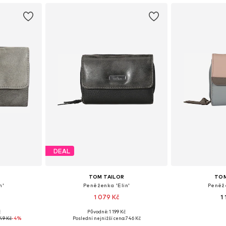
DEAL
TOM TAILOR
TOM
n'
Peněženka 'Elin'
Peněž
1 079 Kč
1
č
Původně: 1 199 Kč
 XS-XL
Dostupné velikosti: XS-XL
Dostupné v
49 Kč
-4%
Poslední nejnižší cena:
746 Kč