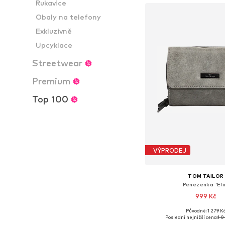
Rukavice
Obaly na telefony
Exkluzivně
Upcyklace
Streetwear
Premium
Top 100
VÝPRODEJ
TOM TAILOR
Peněženka 'Eli
999 Kč
Původně: 1 279 K
Dostupné velikosti:
Poslední nejnižší cena:
1 0