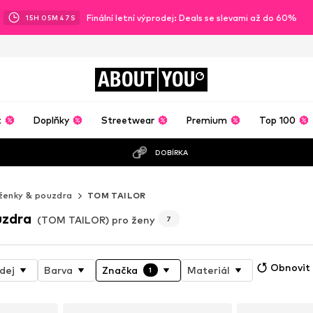
Finální letní výprodej: Deals se slevami až do 60%
15
H
05
M
45
S
ABOUT
YOU
t
Doplňky
Streetwear
Premium
Top 100
DOBÍRKA
ženky & pouzdra
TOM TAILOR
uzdra
(TOM TAILOR) pro ženy
7
Obnovit 
dej
Barva
Značka
Materiál
1