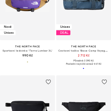
Nové
Unisex
Unisex
DEAL
THE NORTH FACE
THE NORTH FACE
Sportovní ledvinka 'Terra Lumbar 3L'
Cestovní taška 'Base Camp Voyager'
990 Kč
2 712 Kč
Původně: 3 390 Kč
Poslední nejnižší cena:
2 441 Kč