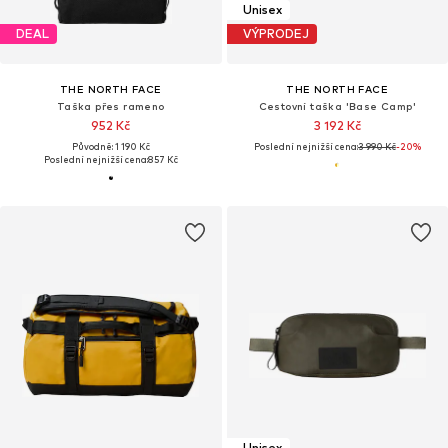
Unisex
DEAL
VÝPRODEJ
THE NORTH FACE
THE NORTH FACE
Taška přes rameno
Cestovní taška 'Base Camp'
952 Kč
3 192 Kč
Původně: 1 190 Kč
Poslední nejnižší cena:
3 990 Kč
-20%
Poslední nejnižší cena:
857 Kč
Unisex