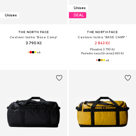
Unisex
Unisex
DEAL
THE NORTH FACE
THE NORTH FACE
Cestovní taška 'Base Camp'
Cestovní taška 'BASE CAMP '
3 790 Kč
2 843 Kč
Původně: 3 790 Kč
+
6
Poslední nejnižší cena:
2 653 Kč
+
6