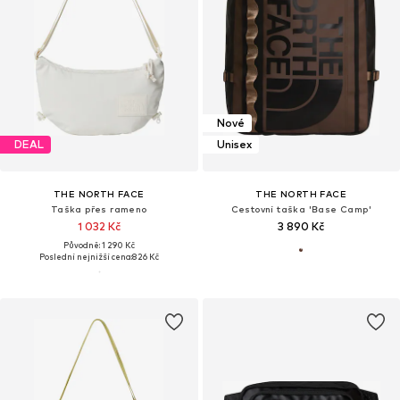
Nové
DEAL
Unisex
THE NORTH FACE
THE NORTH FACE
Taška přes rameno
Cestovní taška 'Base Camp'
1 032 Kč
3 890 Kč
Původně: 1 290 Kč
Poslední nejnižší cena:
826 Kč