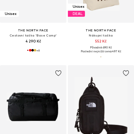
Unisex
Unisex
DEAL
THE NORTH FACE
THE NORTH FACE
Cestovní taška 'Base Camp'
Nákupní taška
4 290 Kč
552 Kč
Původně: 690 Kč
+
6
Poslední nejnižší cena:
497 Kč