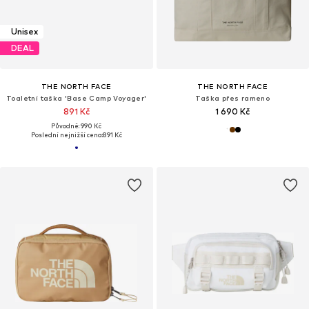
Unisex
DEAL
THE NORTH FACE
THE NORTH FACE
Toaletní taška 'Base Camp Voyager'
Taška přes rameno
891 Kč
1 690 Kč
Původně: 990 Kč
Poslední nejnižší cena:
891 Kč