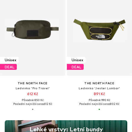
Unisex
Unisex
DEAL
DEAL
THE NORTH FACE
THE NORTH FACE
Ledvinka 'Pro Travel'
Ledvinka 'Jester Lumbar'
612 Kč
891 Kč
Původně: 850 Kč
Původně: 990 Kč
Poslední nejnižší cena:
612 Kč
Poslední nejnižší cena:
802 Kč
Lehké vrstvy: Letní bundy