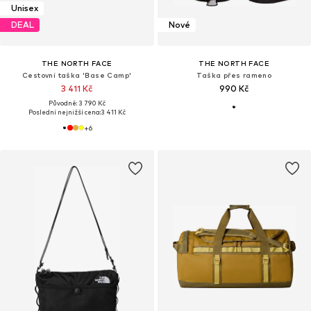
Unisex
DEAL
Nové
THE NORTH FACE
THE NORTH FACE
Cestovní taška 'Base Camp'
Taška přes rameno
3 411 Kč
990 Kč
Původně: 3 790 Kč
Poslední nejnižší cena:
3 411 Kč
+
6