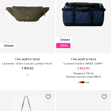
Unisex
Unisex
DEAL
THE NORTH FACE
THE NORTH FACE
Ledvinka 'Glen Canyon Lumbar Pack'
Cestovní taška 'BASE CAMP '
1 190 Kč
2 843 Kč
Původně: 3 790 Kč
Poslední nejnižší cena:
2 558 Kč
+
6