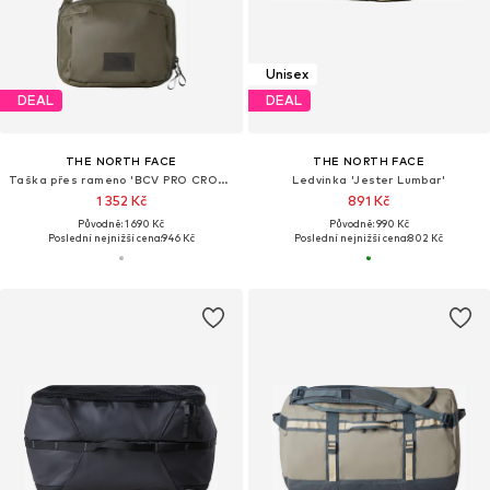
Unisex
DEAL
DEAL
THE NORTH FACE
THE NORTH FACE
Taška přes rameno 'BCV PRO CROSSBODY'
Ledvinka 'Jester Lumbar'
1 352 Kč
891 Kč
Původně: 1 690 Kč
Původně: 990 Kč
Poslední nejnižší cena:
946 Kč
Poslední nejnižší cena:
802 Kč