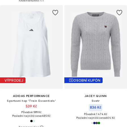
VÝPRODEJ
OSOBNÍ KUPÓN
ADIDAS PERFORMANCE
JACEY QUINN
Sportovní top 'Train Essentials'
Svetr
539 Kč
836 Kč
Původně: 599 Kč
Původně: 1 474 Kč
Poslední nejnižší cena:
485 Kč
Poslední nejnižší cena:
604 Kč