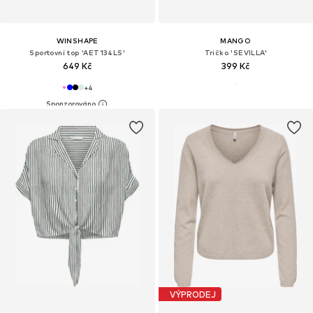
WINSHAPE
MANGO
Sportovní top 'AET134LS'
Tričko 'SEVILLA'
649 Kč
399 Kč
+
4
VÝPRODEJ