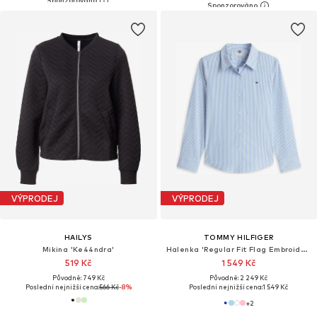
VÝPRODEJ
VÝPRODEJ
HAILYS
TOMMY HILFIGER
Mikina 'Ke44ndra'
Halenka 'Regular Fit Flag Embroidery'
519 Kč
1 549 Kč
Původně: 749 Kč
Původně: 2 249 Kč
Poslední nejnižší cena:
566 Kč
-8%
Poslední nejnižší cena:
1 549 Kč
+
2