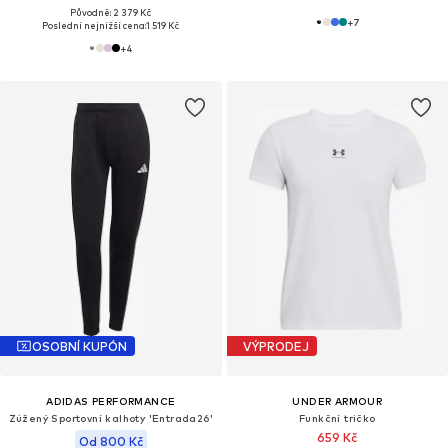
Původně: 2 379 Kč
+
7
Poslední nejnižší cena:
1 519 Kč
+
4
OSOBNÍ KUPÓN
VÝPRODEJ
ADIDAS PERFORMANCE
UNDER ARMOUR
Zúžený Sportovní kalhoty 'Entrada26'
Funkční tričko
659 Kč
Od 800 Kč