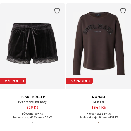
VÝPRODEJ
VÝPRODEJ
HUNKEMÖLLER
MONARI
Pyžamové kalhoty
Mikina
529 Kč
1 549 Kč
Původně: 669 Kč
Původně: 2 249 Kč
Poslední nejnižší cena:
476 Kč
Poslední nejnižší cena:
929 Kč