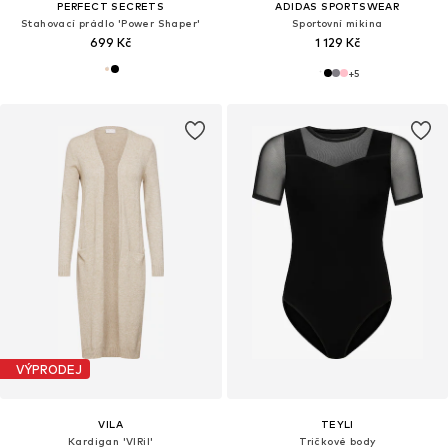
PERFECT SECRETS
ADIDAS SPORTSWEAR
Stahovací prádlo 'Power Shaper'
Sportovní mikina
699 Kč
1 129 Kč
+
5
VÝPRODEJ
VILA
TEYLI
Kardigan 'VIRil'
Tričkové body