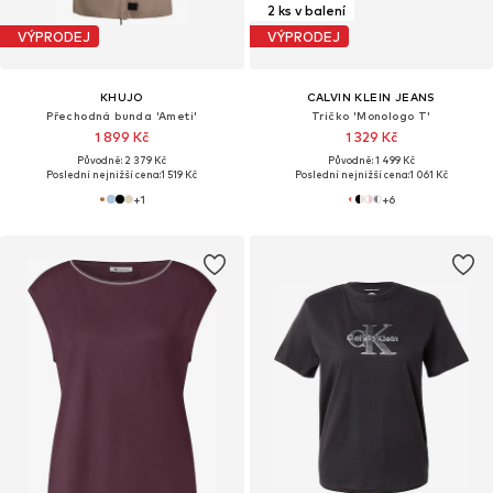
2 ks v balení
VÝPRODEJ
VÝPRODEJ
KHUJO
CALVIN KLEIN JEANS
Přechodná bunda 'Ameti'
Tričko 'Monologo T'
1 899 Kč
1 329 Kč
Původně: 2 379 Kč
Původně: 1 499 Kč
Poslední nejnižší cena:
1 519 Kč
Poslední nejnižší cena:
1 061 Kč
+
1
+
6