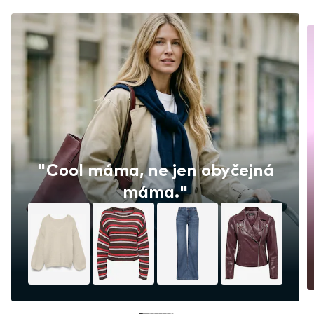
"Cool máma, ne jen obyčejná
máma."