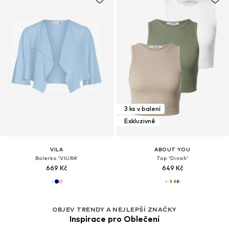
3 ks v balení
Exkluzivně
VILA
ABOUT YOU
Bolerko 'VIURA'
Top 'Dinah'
669 Kč
649 Kč
OBJEV TRENDY A NEJLEPŠÍ ZNAČKY
Inspirace pro Oblečení