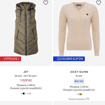
VÝPRODEJ
OSOBNÍ KUPÓN
JDY
JACEY QUINN
Vesta 'JDYSkylar'
Svetr
1 029 Kč
841 Kč
Původně: 1 499 Kč
Původně: 1 229 Kč
Poslední nejnižší cena:
926 Kč
Poslední nejnižší cena:
654 Kč
+
1