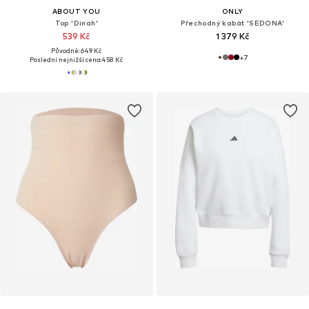
ABOUT YOU
ONLY
Top 'Dinah'
Přechodný kabát 'SEDONA'
539 Kč
1 379 Kč
Původně: 649 Kč
+
7
Poslední nejnižší cena:
458 Kč