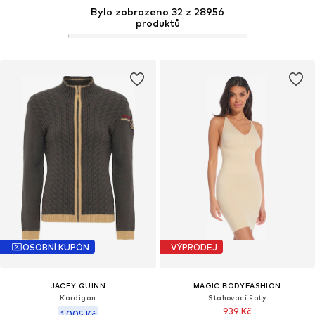
Bylo zobrazeno 32 z 28956
produktů
OSOBNÍ KUPÓN
VÝPRODEJ
JACEY QUINN
MAGIC BODYFASHION
Kardigan
Stahovací šaty
939 Kč
1 005 Kč