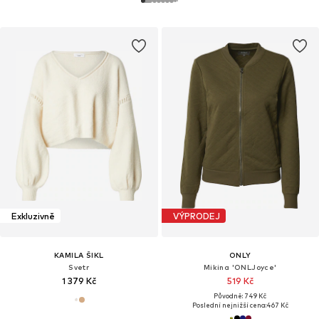
Exkluzivně
VÝPRODEJ
KAMILA ŠIKL
ONLY
Svetr
Mikina 'ONLJoyce'
1 379 Kč
519 Kč
Původně: 749 Kč
Poslední nejnižší cena:
467 Kč