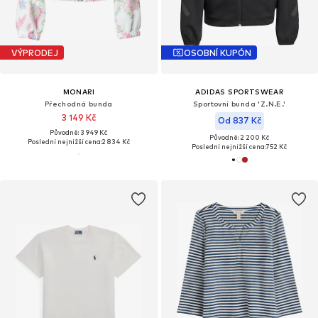
VÝPRODEJ
OSOBNÍ KUPÓN
MONARI
ADIDAS SPORTSWEAR
Přechodná bunda
Sportovní bunda 'Z.N.E.'
3 149 Kč
Od 837 Kč
Původně: 3 949 Kč
Původně: 2 200 Kč
Poslední nejnižší cena:
2 834 Kč
Poslední nejnižší cena:
752 Kč