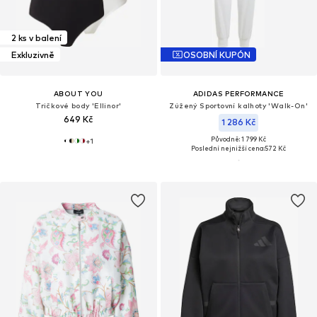
2 ks v balení
Exkluzivně
OSOBNÍ KUPÓN
ABOUT YOU
ADIDAS PERFORMANCE
Tričkové body 'Ellinor'
Zúžený Sportovní kalhoty 'Walk-On'
649 Kč
1 286 Kč
Původně: 1 799 Kč
+
1
Poslední nejnižší cena:
572 Kč