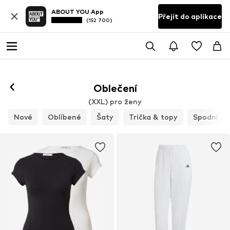
ABOUT YOU App
Přejít do aplikace
(152 700)
Oblečení
(XXL) pro ženy
Nové
Oblíbené
Šaty
Trička & topy
Spodní pr