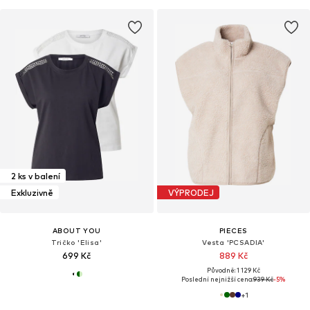
2 ks v balení
Exkluzivně
VÝPRODEJ
ABOUT YOU
PIECES
Tričko 'Elisa'
Vesta 'PCSADIA'
699 Kč
889 Kč
Původně: 1 129 Kč
Poslední nejnižší cena:
939 Kč
-5%
+
1