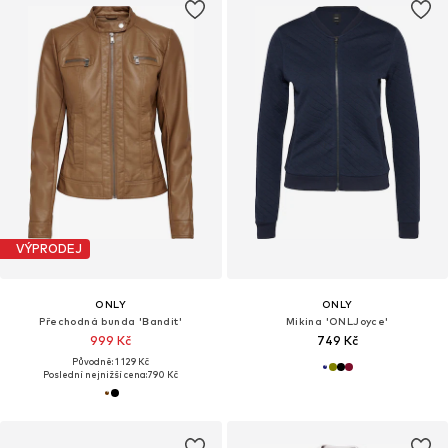
VÝPRODEJ
ONLY
ONLY
Přechodná bunda 'Bandit'
Mikina 'ONLJoyce'
999 Kč
749 Kč
Původně: 1 129 Kč
Poslední nejnižší cena:
790 Kč