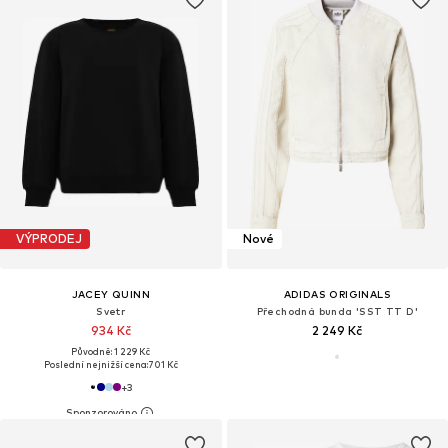
VÝPRODEJ
Nové
JACEY QUINN
ADIDAS ORIGINALS
Svetr
Přechodná bunda 'SST TT D'
934 Kč
2 249 Kč
Původně: 1 229 Kč
Poslední nejnižší cena:
701 Kč
+
3