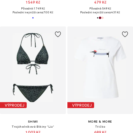
1 549 Kč
479 Kč
Původně: 1 749 Kč
Původně: 549 Kč
Poslední nejnižší cena:
700 Kč
Poslední nejnižší cena:
431 Kč
VÝPRODEJ
VÝPRODEJ
SHIWI
MORE & MORE
Trojúhelníková Bikiny 'Liz'
Tričko
1 003 Kč
689 Kč