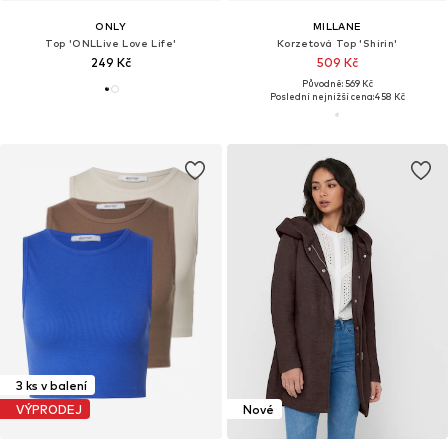
ONLY
MILLANE
Top 'ONLLive Love Life'
Korzetová Top 'Shirin'
249 Kč
509 Kč
Původně: 569 Kč
Poslední nejnižší cena:
458 Kč
3 ks v balení
VÝPRODEJ
Nové