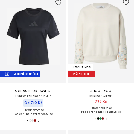
Exkluzivně
OSOBNÍ KUPÓN
VÝPRODEJ
ADIDAS SPORTSWEAR
ABOUT YOU
Funkční tričko 'Z.N.E.'
Mikina 'Gitta'
729 Kč
Od 710 Kč
Původně: 819 Kč
Původně: 999 Kč
Poslední nejnižší cena:
656 Kč
Poslední nejnižší cena:
551 Kč
+
1
+
2