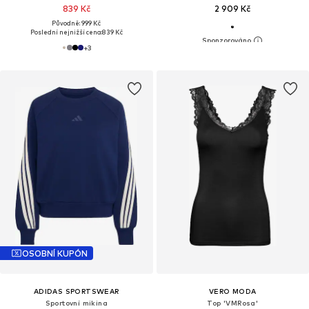
839 Kč
2 909 Kč
Původně: 999 Kč
Poslední nejnižší cena:
839 Kč
+
3
OSOBNÍ KUPÓN
ADIDAS SPORTSWEAR
VERO MODA
Sportovní mikina
Top 'VMRosa'