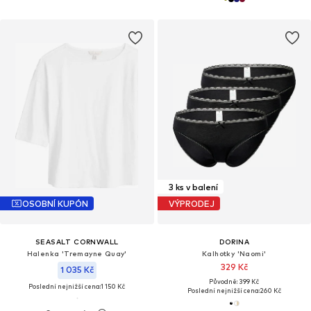
3 ks v balení
OSOBNÍ KUPÓN
VÝPRODEJ
SEASALT CORNWALL
DORINA
Halenka 'Tremayne Quay'
Kalhotky 'Naomi'
329 Kč
1 035 Kč
Původně: 399 Kč
Poslední nejnižší cena:
1 150 Kč
Poslední nejnižší cena:
260 Kč