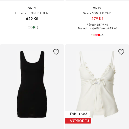
ONLY
ONLY
Halenka 'ONLPAULA'
Svetr 'ONLLOYAL'
649 Kč
479 Kč
Původně: 549 Kč
+
6
Poslední nejnižší cena:
479 Kč
+
6
Exkluzivně
VÝPRODEJ