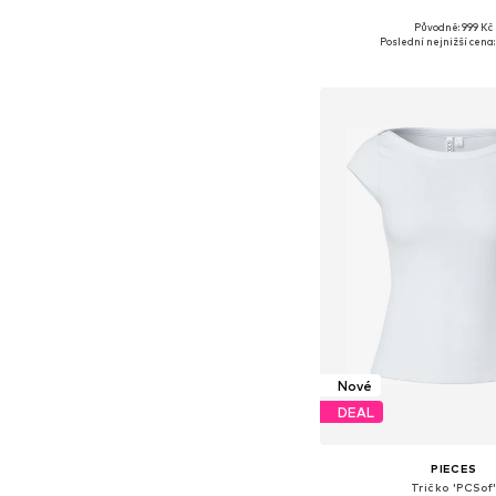
+
2
Původně: 999 Kč
Dostupné velikosti: 34, 36
Poslední nejnižší cena:
Přidat do koš
Nové
DEAL
PIECES
Tričko 'PCSof