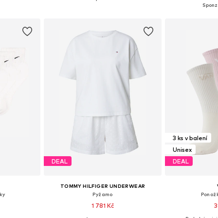
íku
Přidat do košíku
Přidat
3 ks v balení
Unisex
DEAL
DEAL
TOMMY HILFIGER UNDERWEAR
ky
Pyžamo
Ponožk
1 781 Kč
3