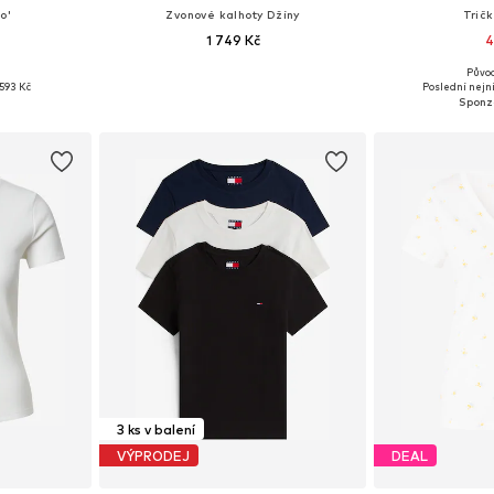
o'
Zvonové kalhoty Džíny
Trič
1 749 Kč
4
Půvo
ikostech
Dostupné v mnoha velikostech
Dostupné velik
593 Kč
Poslední nejni
íku
Přidat do košíku
Přidat
3 ks v balení
VÝPRODEJ
DEAL