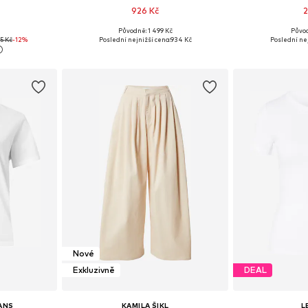
926 Kč
2
Původně: 1 499 Kč
Půvo
 S, M, L
Dostupné velikosti: XS, S, M, L, XL
Dostupné velik
5 Kč
-12%
Poslední nejnižší cena:
934 Kč
Poslední nej
íku
Přidat do košíku
Přidat
Nové
Exkluzivně
DEAL
EANS
KAMILA ŠIKL
L