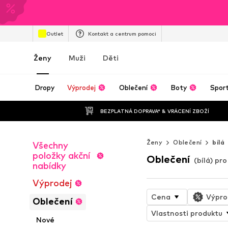
Outlet
Kontakt a centrum pomoci
Ženy
Muži
Děti
Dropy
Výprodej
Oblečení
Boty
Spor
BEZPLATNÁ DOPRAVA* & VRÁCENÍ ZBOŽÍ
Ženy
Oblečení
bílá
Všechny
položky akční
Oblečení
(bílá) pr
nabídky
Výprodej
Cena
Výpro
Oblečení
Vlastnosti produktu
Nové