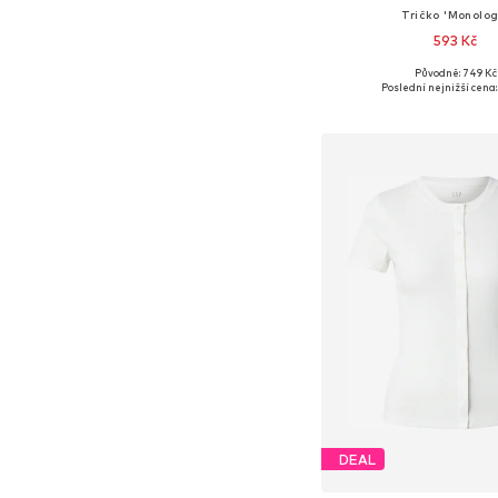
Tričko 'Monolog
593 Kč
Původně: 749 Kč
Dostupné v mnoha vel
Poslední nejnižší cena:
Přidat do koš
DEAL