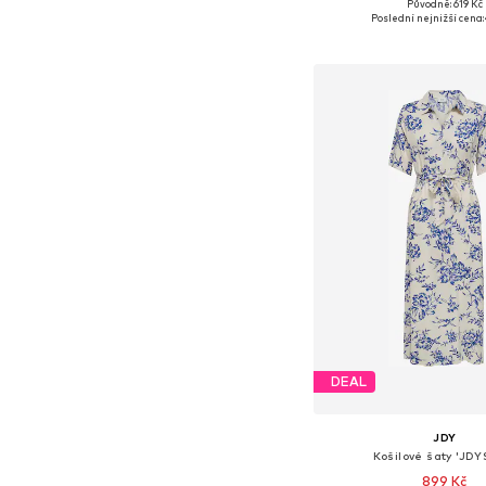
Původně: 619 Kč
Dostupné velikosti: 38-
Poslední nejnižší cena:
Přidat do koš
DEAL
JDY
Košilové šaty 'JDY
899 Kč