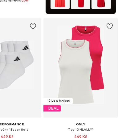
žší cena:
499 Kč
-20%
 35-37,5, 38-40,5, 41-43
 do košíku
2 ks v balení
DEAL
PERFORMANCE
ONLY
nožky 'Essentials'
Top 'ONLALLY'
 449 Kč
449 Kč