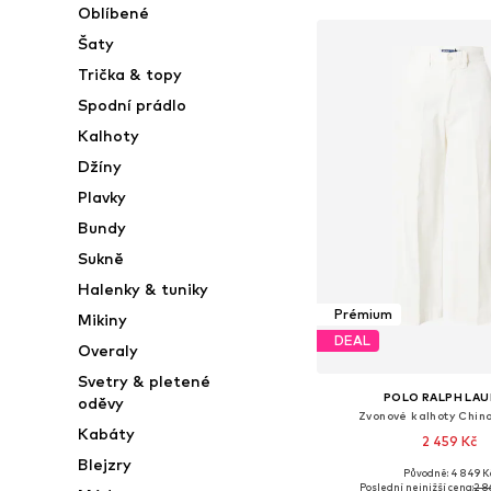
Oblíbené
Šaty
Trička & topy
Spodní prádlo
Kalhoty
Džíny
Plavky
Bundy
Sukně
Halenky & tuniky
Prémium
Mikiny
DEAL
Overaly
Svetry & pletené
POLO RALPH LA
oděvy
Zvonové kalhoty Chino
Kabáty
2 459 Kč
Blejzry
Původně: 4 849 K
Dostupné velikosti: 34, 36
Poslední nejnižší cena:
2 8