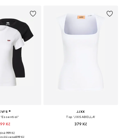
EVI'S ®
JJXX
 'Essential'
Top 'JXISABELLA'
99 Kč
379 Kč
+
1
dně: 999 Kč
osti: XS, S, M, L, XL
Dostupné velikosti: XS, S, M, L, XL
jnižší cena:
899 Kč