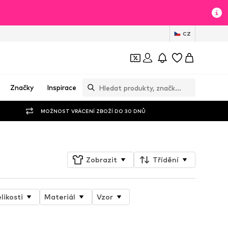
CZ
Značky
Inspirace
MOŽNOST VRÁCENÍ ZBOŽÍ DO 30 DNŮ
Zobrazit
Třídění
likosti
Materiál
Vzor