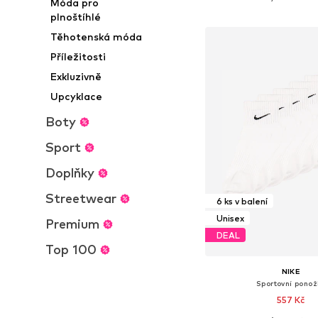
Móda pro
Přidat do koš
plnoštíhlé
Těhotenská móda
Příležitosti
Exkluzivně
Upcyklace
Boty
Sport
Doplňky
Streetwear
6 ks v balení
Unisex
Premium
DEAL
Top 100
NIKE
Sportovní ponož
557 Kč