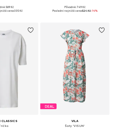
dně: 569 Kč
Původně: 749 Kč
mnoha velikostech
Dostupné velikosti: XS, S, M, L
nižší cena:
335 Kč
Poslední nejnižší cena:
524 Kč
-14%
 do košíku
Přidat do košíku
DEAL
 CLASSICS
VILA
Tričko
Šaty 'VISUN'