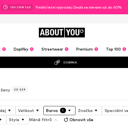
Finální letní výprodej: Deals se slevami až do 60%
15
H
08
M
33
S
ABOUT
YOU
t
Doplňky
Streetwear
Premium
Top 100
DOBÍRKA
o ženy
20 329
dej
Velikost
Barva
Značka
Speciální ve
1
Style
Méně filtrů
Obnovit vše