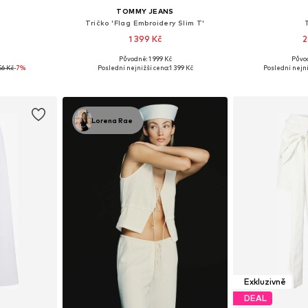
TOMMY JEANS
Tričko 'Flag Embroidery Slim T'
1 399 Kč
2
Původně: 1 999 Kč
Půvo
 S, M, L
Dostupné velikosti: XXS, XS, S, M, L, XL
Dostupné veli
56 Kč
-7%
Poslední nejnižší cena:
1 399 Kč
Poslední nejni
íku
Přidat do košíku
Přidat
Lorena Rae
Exkluzivně
DEAL