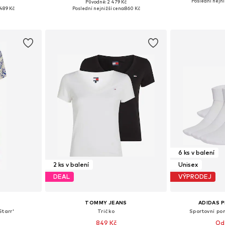
Poslední nejni
Původně: 2 479 Kč
42, 42-46
Dostupné velikosti: S, M-L, L-XL
Dostupné velikosti:
489 Kč
Poslední nejnižší cena:
860 Kč
íku
Přidat do košíku
Přidat
6 ks v balení
2 ks v balení
Unisex
DEAL
VÝPRODEJ
TOMMY JEANS
ADIDAS 
Starr'
Tričko
Sportovní po
849 Kč
Od