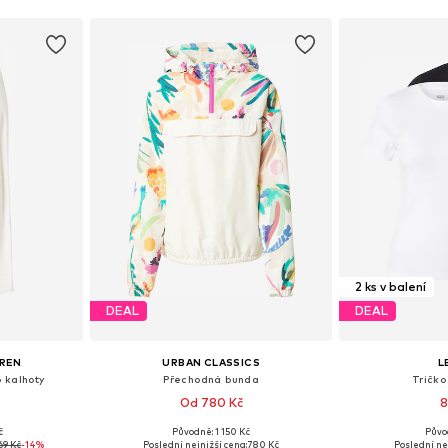
2 ks v balení
DEAL
DEAL
UREN
URBAN CLASSICS
L
 kalhoty
Přechodná bunda
Tričko
Od 780 Kč
8
č
Původně: 1 150 Kč
Půvo
, 38, 42, 44
Dostupné v mnoha velikostech
Dostupné velik
69 Kč
-14%
Poslední nejnižší cena:
780 Kč
Poslední ne