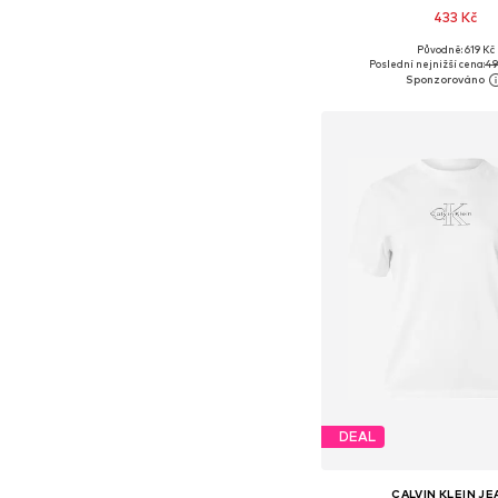
433 Kč
Původně: 619 Kč
Dostupné velikosti: XS,
Poslední nejnižší cena:
49
Přidat do koš
DEAL
CALVIN KLEIN J