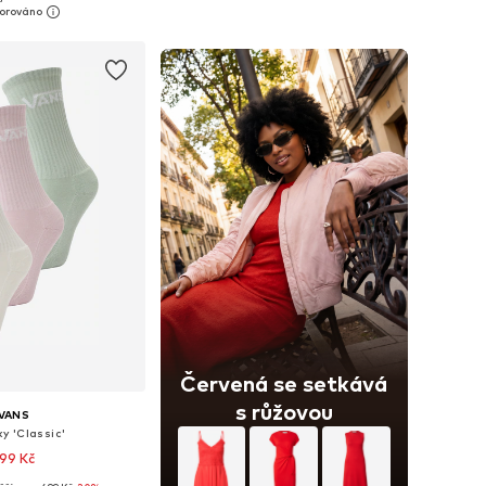
 do košíku
Přidat do košíku
Červená se setkává
s růžovou
VANS
y 'Classic'
99 Kč