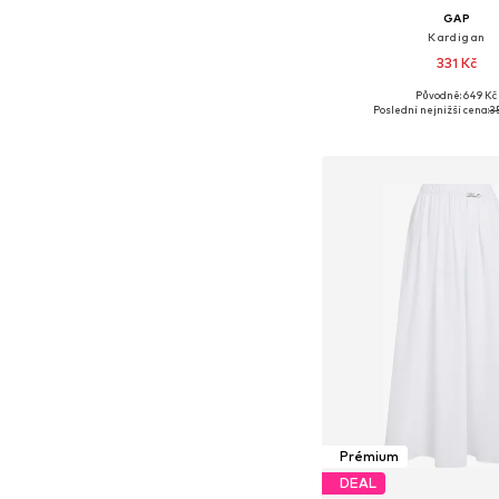
GAP
Kardigan
331 Kč
Původně: 649 Kč
Dostupné velikosti: XS,
Poslední nejnižší cena:
3
Přidat do koš
Prémium
DEAL