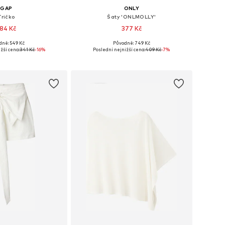
GAP
ONLY
Tričko
Šaty 'ONLMOLLY'
84 Kč
377 Kč
+
1
dně: 549 Kč
Původně: 749 Kč
kosti: XS, S, M, L
Dostupné velikosti: 34, 36, 38, 40
žší cena:
341 Kč
-16%
Poslední nejnižší cena:
409 Kč
-7%
 do košíku
Přidat do košíku