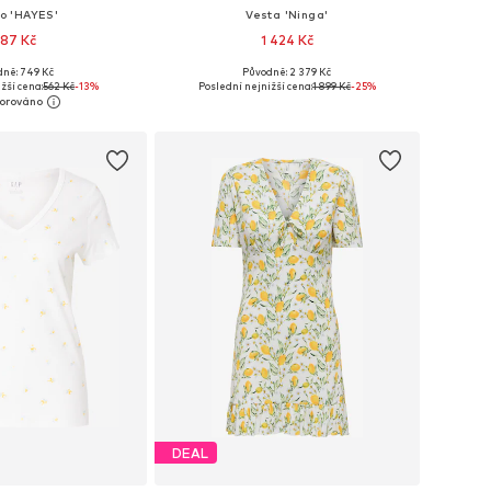
ko 'HAYES'
Vesta 'Ninga'
87 Kč
1 424 Kč
+
3
dně: 749 Kč
Původně: 2 379 Kč
osti: XS, S, M, L, XL
Dostupné velikosti: S, M, L, XL, XXL
žší cena:
562 Kč
-13%
Poslední nejnižší cena:
1 899 Kč
-25%
 do košíku
Přidat do košíku
DEAL