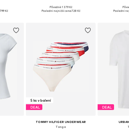
+
2
Původně: 1 379 Kč
Půvo
, 38, 40, 42
Dostupné velikosti: XXS, XS, S, M, L, XL
Dostupné v 
799 Kč
Poslední nejnižší cena:
728 Kč
Poslední nej
íku
Přidat do košíku
Přidat
5 ks v balení
DEAL
DEAL
TOMMY HILFIGER UNDERWEAR
URBAN
'
Tanga