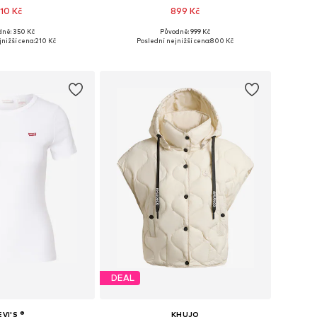
10 Kč
899 Kč
+
1
dně: 350 Kč
Původně: 999 Kč
osti: XS, S, M, L, XL
Dostupné velikosti: 34, 36, 38, 40
nižší cena:
210 Kč
Poslední nejnižší cena:
800 Kč
 do košíku
Přidat do košíku
DEAL
EVI'S ®
KHUJO