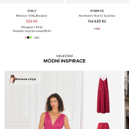
ONLY
VIVANCE
Mikina 'ONLBrooke'
Normální Noční košilka
524 Kč
Od 620 Kč
Původně: 749 Kč
Poslední nejnižší cena:
295 Kč
+
36
OBLEČENÍ
MÓDNÍ INSPIRACE
Marlene Lütje