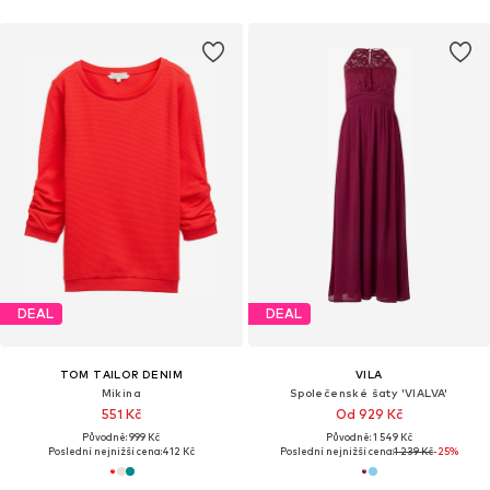
DEAL
DEAL
TOM TAILOR DENIM
VILA
Mikina
Společenské šaty 'VIALVA'
551 Kč
Od 929 Kč
Původně: 999 Kč
Původně: 1 549 Kč
Poslední nejnižší cena:
412 Kč
Poslední nejnižší cena:
1 239 Kč
-25%