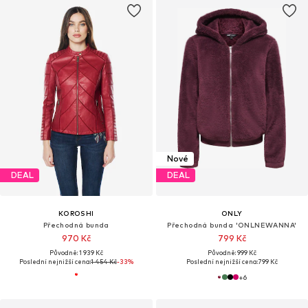
Nové
DEAL
DEAL
KOROSHI
ONLY
Přechodná bunda
Přechodná bunda 'ONLNEWANNA'
970 Kč
799 Kč
Původně: 1 939 Kč
Původně: 999 Kč
Poslední nejnižší cena:
1 454 Kč
-33%
Poslední nejnižší cena:
799 Kč
+
6