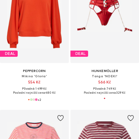
DEAL
DEAL
PEPPERCORN
HUNKEMÖLLER
Mikina 'Gloria'
Tanga 'NOEKI'
554 Kč
566 Kč
Původně: 1 499 Kč
Původně: 749 Kč
Poslední nejnižší cena:
480 Kč
Poslední nejnižší cena:
329 Kč
+
2