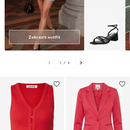
Zobrazit outfit
1
/
3