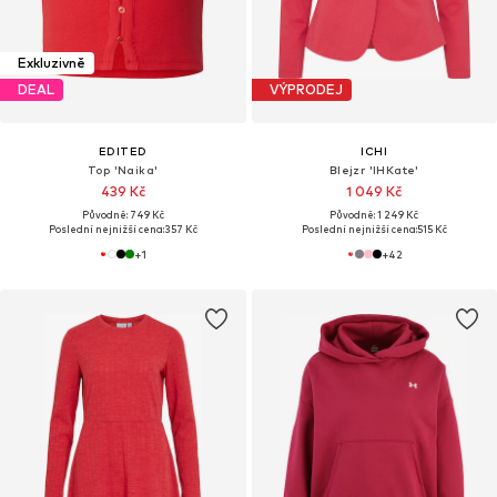
Exkluzivně
DEAL
VÝPRODEJ
EDITED
ICHI
Top 'Naika'
Blejzr 'IHKate'
439 Kč
1 049 Kč
Původně: 749 Kč
Původně: 1 249 Kč
Poslední nejnižší cena:
357 Kč
Poslední nejnižší cena:
515 Kč
+
1
+
42