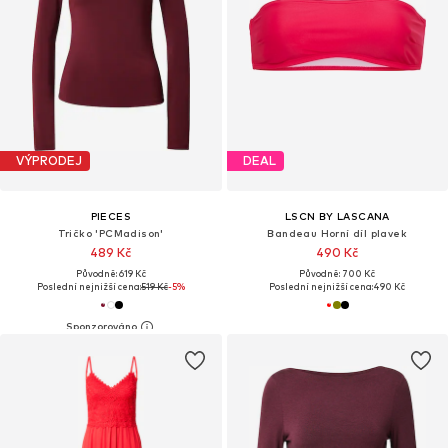
VÝPRODEJ
DEAL
PIECES
LSCN BY LASCANA
Tričko 'PCMadison'
Bandeau Horní díl plavek
489 Kč
490 Kč
Původně: 619 Kč
Původně: 700 Kč
Poslední nejnižší cena:
519 Kč
-5%
Poslední nejnižší cena:
490 Kč