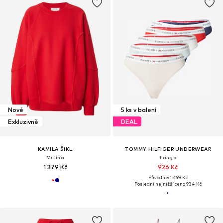
Nové
5 ks v balení
Exkluzivně
DEAL
KAMILA ŠIKL
TOMMY HILFIGER UNDERWEAR
Mikina
Tanga
1 379 Kč
926 Kč
Původně: 1 499 Kč
Poslední nejnižší cena:
934 Kč