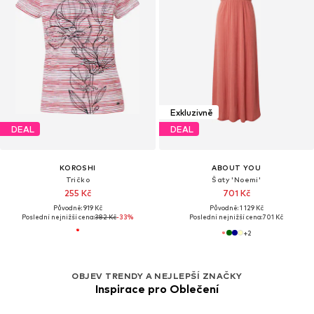
Exkluzivně
DEAL
DEAL
KOROSHI
ABOUT YOU
Tričko
Šaty 'Noemi'
255 Kč
701 Kč
Původně: 919 Kč
Původně: 1 129 Kč
Poslední nejnižší cena:
382 Kč
-33%
Poslední nejnižší cena:
701 Kč
+
2
OBJEV TRENDY A NEJLEPŠÍ ZNAČKY
Inspirace pro Oblečení