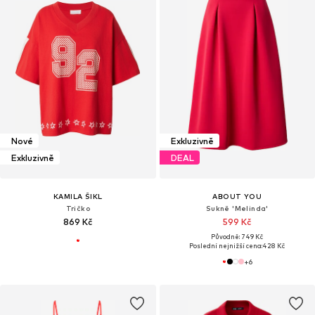
Nové
Exkluzivně
Exkluzivně
DEAL
KAMILA ŠIKL
ABOUT YOU
Tričko
Sukně 'Melinda'
869 Kč
599 Kč
Původně: 749 Kč
Poslední nejnižší cena:
428 Kč
+
6