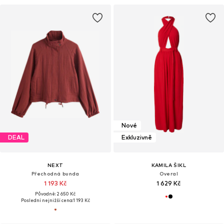
Nové
DEAL
Exkluzivně
NEXT
KAMILA ŠIKL
Přechodná bunda
Overal
1 193 Kč
1 629 Kč
Původně: 2 650 Kč
Poslední nejnižší cena:
1 193 Kč