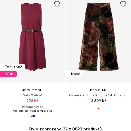
Exkluzivně
DEAL
Nové
ABOUT YOU
DESIGUAL
Šaty 'Fabia'
Zvonové kalhoty Kalhoty 'M. C. Lacroix'
276 Kč
3 699 Kč
Původně: 999 Kč
Poslední nejnižší cena:
276 Kč
Bylo zobrazeno 32 z 8823 produktů