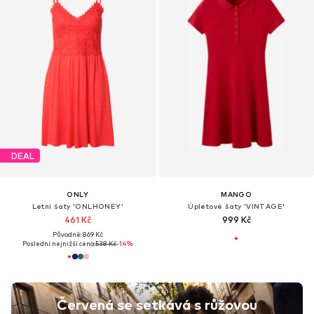
DEAL
ONLY
MANGO
Letní šaty 'ONLHONEY'
Úpletové šaty 'VINTAGE'
461 Kč
999 Kč
Původně: 869 Kč
Poslední nejnižší cena:
538 Kč
-14%
Červená se setkává s růžovou