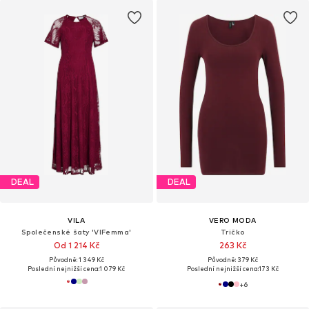
DEAL
DEAL
VILA
VERO MODA
Společenské šaty 'VIFemma'
Tričko
Od 1 214 Kč
263 Kč
Původně: 1 349 Kč
Původně: 379 Kč
Poslední nejnižší cena:
1 079 Kč
Poslední nejnižší cena:
173 Kč
+
6