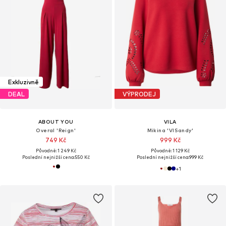
Exkluzivně
DEAL
VÝPRODEJ
ABOUT YOU
VILA
Overal 'Reign'
Mikina 'VISandy'
749 Kč
999 Kč
Původně: 1 249 Kč
Původně: 1 129 Kč
Poslední nejnižší cena:
550 Kč
Poslední nejnižší cena:
999 Kč
+
1