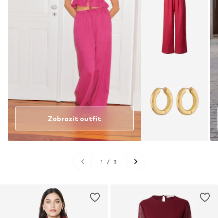
Zobrazit outfit
1
/
3