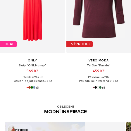
DEAL
VÝPRODEJ
ONLY
VERO MODA
Šaty 'ONLHoney'
Tričko 'Panda'
569 Kč
459 Kč
Původně: 949 Kč
Původně: 549 Kč
Poslední nejnižší cena:
503 Kč
Poslední nejnižší cena:
413 Kč
+
3
+
8
OBLEČENÍ
MÓDNÍ INSPIRACE
Patricia