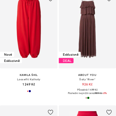
Nové
Exkluzivně
Exkluzivně
DEAL
KAMILA ŠIKL
ABOUT YOU
Loosefit Kalhoty
Šaty 'River'
1 249 Kč
926 Kč
Původně: 1 499 Kč
Poslední nejnižší cena:
989 Kč
-6%