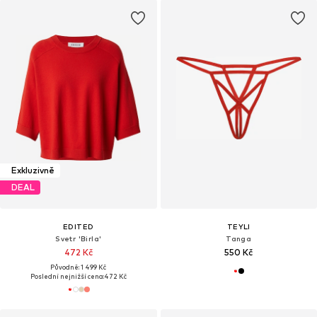
Exkluzivně
DEAL
EDITED
TEYLI
Svetr 'Birla'
Tanga
472 Kč
550 Kč
Původně: 1 499 Kč
Poslední nejnižší cena:
472 Kč