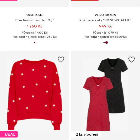
KARL KANI
VERO MODA
Přechodná bunda 'Og'
Košilové šaty 'VMNEWHALLIE'
1 260 Kč
949 Kč
Původně: 1 400 Kč
Původně: 1 079 Kč
Poslední nejnižší cena:
1 260 Kč
Poslední nejnižší cena:
809 Kč
DEAL
2 ks v balení