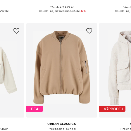
Původně: 2 479 Kč
Původ
 M-L, L-XL
Dostupné velikosti: XS, S, M, L, XL
Dostupné velik
292 Kč
Poslední nejnižší cena:
1 484 Kč
-12%
Poslední nejn
íku
Přidat do košíku
Přidat
DEAL
VÝPRODEJ
URBAN CLASSICS
KIKA'
Přechodná bunda
Přech