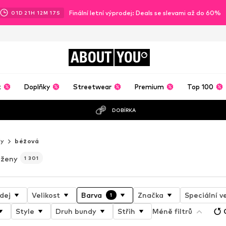
Finální letní výprodej: Deals se slevami až do 60%
01
D
21
H
12
M
15
S
ABOUT
YOU
t
Doplňky
Streetwear
Premium
Top 100
DOBÍRKA
dy
béžová
 ženy
1 301
dej
Velikost
Barva
Značka
Speciální ve
1
Style
Druh bundy
Střih
Méně filtrů