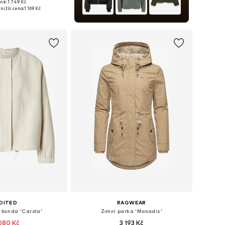
ně: 1 749 Kč
i: XS, S, M, L, XL, XXL
nižší cena:
1 169 Kč
 do košíku
DITED
RAGWEAR
 bunda 'Carola'
Zimní parka 'Monadis'
080 Kč
3 193 Kč