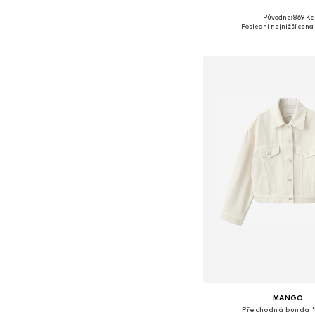
Původně: 869 Kč
Dostupné velikosti: S-M,
Poslední nejnižší cena:
Přidat do koš
MANGO
Přechodná bunda '