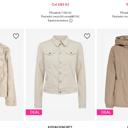
Od 683 Kč
9
Původně: 1 150 Kč
Původ
, M, L, XL
Dostupné v mnoha velikostech
Dostupné v 
Poslední nejnižší cena:
683 Kč
Poslední nej
íku
Přidat do košíku
Přidat
DEAL
DEAL
SOYACONCEPT