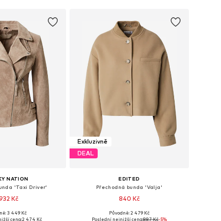
Exkluzivně
DEAL
KY NATION
EDITED
nda 'Taxi Driver'
Přechodná bunda 'Valja'
 932 Kč
840 Kč
+
4
ně: 3 449 Kč
Původně: 2 479 Kč
osti: XS, S, M, L, XL
Dostupné velikosti: XS, S, M, L, XL
ižší cena:
2 474 Kč
Poslední nejnižší cena:
887 Kč
-5%