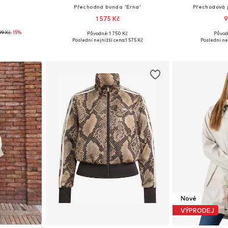
Přechodná bunda 'Erna'
Přechodová 
1 575 Kč
9
99 Kč
-15%
Původně: 1 750 Kč
Původ
 S, M, L
Dostupné velikosti: XS, S, M, L
Dostupné v 
Poslední nejnižší cena:
1 575 Kč
Poslední ne
íku
Přidat do košíku
Přidat
Nové
VÝPRODEJ