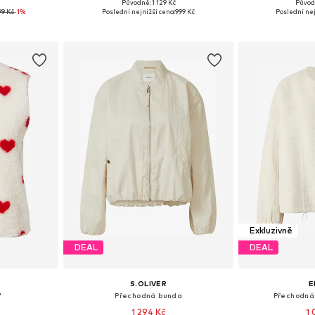
č
Původně: 1 129 Kč
Původ
, M, L, XL
Dostupné v mnoha velikostech
Dostupné velikost
99 Kč
-1%
Poslední nejnižší cena:
999 Kč
Poslední nej
íku
Přidat do košíku
Přidat
Exkluzivně
DEAL
DEAL
S.OLIVER
E
'
Přechodná bunda
Přechodná
1 294 Kč
1 