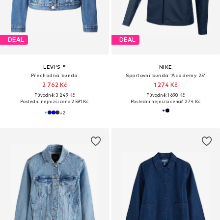
DEAL
DEAL
LEVI'S ®
NIKE
Přechodná bunda
Sportovní bunda 'Academy 25'
2 762 Kč
1 274 Kč
Původně: 3 249 Kč
Původně: 1 698 Kč
Poslední nejnižší cena:
2 591 Kč
Poslední nejnižší cena:
1 274 Kč
+
2