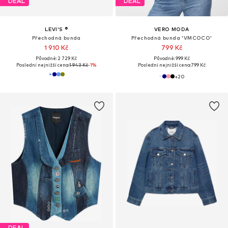
DEAL
DEAL
LEVI'S ®
VERO MODA
Přechodná bunda
Přechodná bunda 'VMCOCO'
1 910 Kč
799 Kč
Původně: 2 729 Kč
Původně: 999 Kč
Poslední nejnižší cena:
1 943 Kč
-1%
Poslední nejnižší cena:
799 Kč
+
20
DEAL