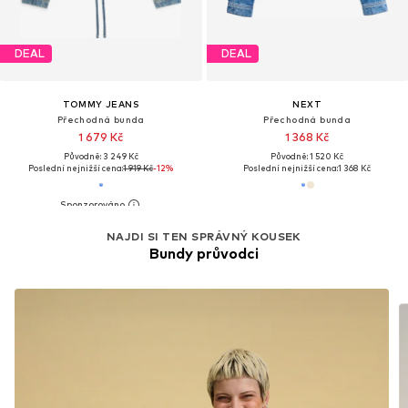
DEAL
DEAL
TOMMY JEANS
NEXT
Přechodná bunda
Přechodná bunda
1 679 Kč
1 368 Kč
Původně: 3 249 Kč
Původně: 1 520 Kč
Poslední nejnižší cena:
1 919 Kč
-12%
Poslední nejnižší cena:
1 368 Kč
NAJDI SI TEN SPRÁVNÝ KOUSEK
Bundy průvodci