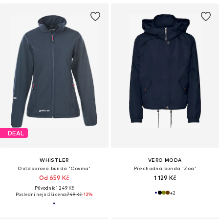
DEAL
WHISTLER
VERO MODA
Outdoorová bunda 'Covina'
Přechodná bunda 'Zoa'
Od 659 Kč
1 129 Kč
Původně: 1 249 Kč
+
2
Poslední nejnižší cena:
749 Kč
-12%