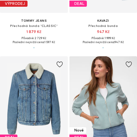
VÝPRODEJ
DEAL
TOMMY JEANS
KAVAZI
Přechodná bunda 'CLASSIC'
Přechodná bunda
1 879 Kč
947 Kč
Původně: 2 729 Kč
Původně: 1 999 Kč
Poslední nejnižší cena:
1 597 Kč
Poslední nejnižší cena:
947 Kč
Nové