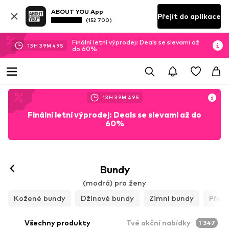
ABOUT YOU App
Přejít do aplikace
(152 700)
Finální letní výprodej: Deals se slevami až
13
H
39
M
46
S
do 60%
13
H
39
M
46
S
Finální letní výprodej: Deals se slevami až do
60%
Bundy
(modrá) pro ženy
Kožené bundy
Džínové bundy
Zimní bundy
Přec
Všechny produkty
Tvé akční nabídky
1 347