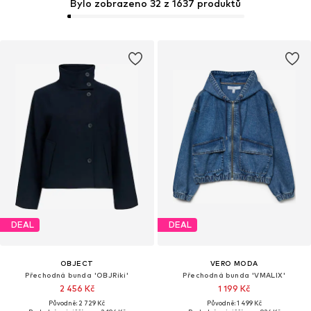
Bylo zobrazeno 32 z 1637 produktů
DEAL
DEAL
OBJECT
VERO MODA
Přechodná bunda 'OBJRiki'
Přechodná bunda 'VMALIX'
2 456 Kč
1 199 Kč
Původně: 2 729 Kč
Původně: 1 499 Kč