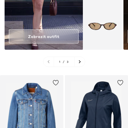
Zobrazit outfit
1
/
3