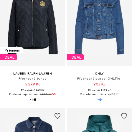
Prémium
DEAL
DEAL
LAUREN RALPH LAUREN
ONLY
Přechodná bunda
Přechodná bunda 'ONLTia'
5 579 Kč
903 Kč
Původně: 6 949 Kč
Původně: 1 129 Kč
Poslední nejnižší cena:
5 907 Kč
-5%
Poslední nejnižší cena:
663 Kč