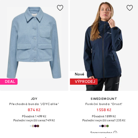
Nové
DEAL
VÝPRODEJ
JDY
SWEDEMOUNT
Přechodná bunda 'JDYCallie'
Funkční bunda 'Orust'
874 Kč
1 558 Kč
Původně: 1 499 Kč
Původně: 1 899 Kč
Poslední nejnižší cena:
749 Kč
Poslední nejnižší cena:
1 235 Kč