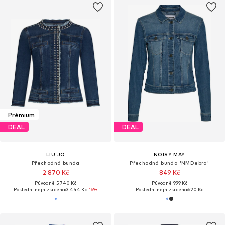
Prémium
DEAL
DEAL
LIU JO
NOISY MAY
Přechodná bunda
Přechodná bunda 'NMDebra'
2 870 Kč
849 Kč
Původně: 5 740 Kč
Původně: 999 Kč
Poslední nejnižší cena:
3 444 Kč
-16%
Poslední nejnižší cena:
620 Kč