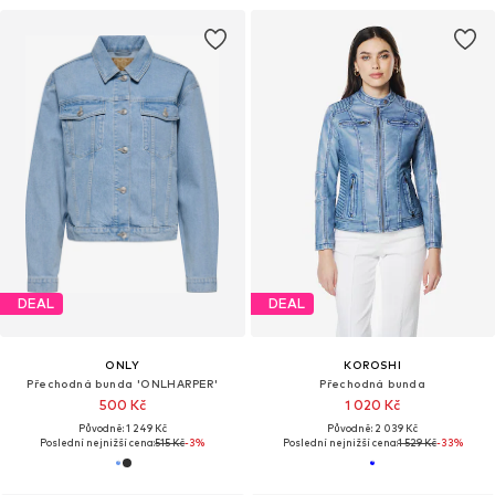
DEAL
DEAL
ONLY
KOROSHI
Přechodná bunda 'ONLHARPER'
Přechodná bunda
500 Kč
1 020 Kč
Původně: 1 249 Kč
Původně: 2 039 Kč
Poslední nejnižší cena:
515 Kč
-3%
Poslední nejnižší cena:
1 529 Kč
-33%