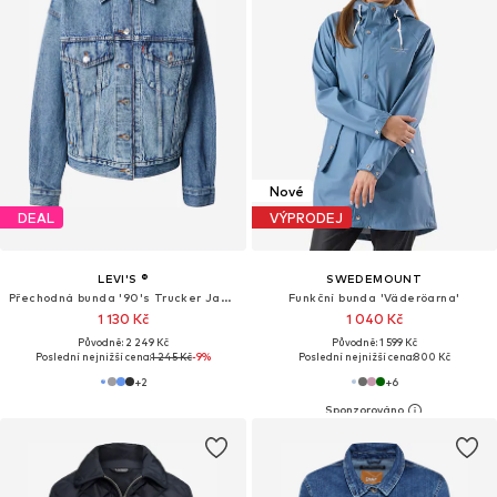
Nové
DEAL
VÝPRODEJ
LEVI'S ®
SWEDEMOUNT
Přechodná bunda '90's Trucker Jacket'
Funkční bunda 'Väderöarna'
1 130 Kč
1 040 Kč
Původně: 2 249 Kč
Původně: 1 599 Kč
Poslední nejnižší cena:
1 245 Kč
-9%
Poslední nejnižší cena:
800 Kč
+
2
+
6