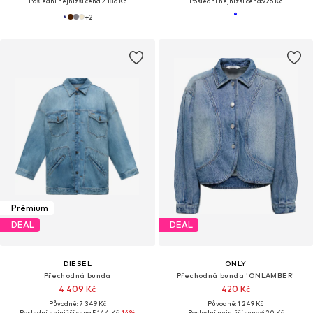
Poslední nejnižší cena:
2 186 Kč
Poslední nejnižší cena:
926 Kč
+
2
Prémium
DEAL
DEAL
DIESEL
ONLY
Přechodná bunda
Přechodná bunda 'ONLAMBER'
4 409 Kč
420 Kč
Původně: 7 349 Kč
Původně: 1 249 Kč
Poslední nejnižší cena:
5 144 Kč
-14%
Poslední nejnižší cena:
420 Kč