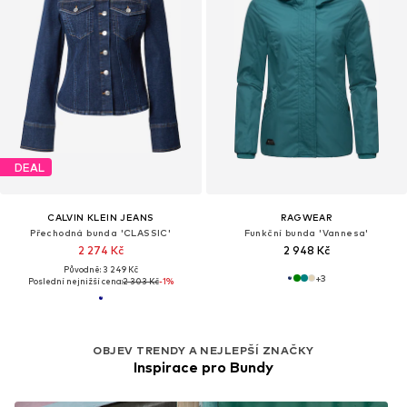
DEAL
CALVIN KLEIN JEANS
RAGWEAR
Přechodná bunda 'CLASSIC'
Funkční bunda 'Vannesa'
2 274 Kč
2 948 Kč
Původně: 3 249 Kč
+
3
Poslední nejnižší cena:
2 303 Kč
-1%
OBJEV TRENDY A NEJLEPŠÍ ZNAČKY
Inspirace pro Bundy