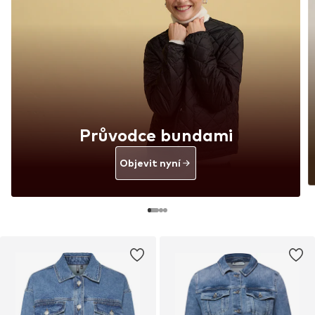
Průvodce bundami
Objevit nyní