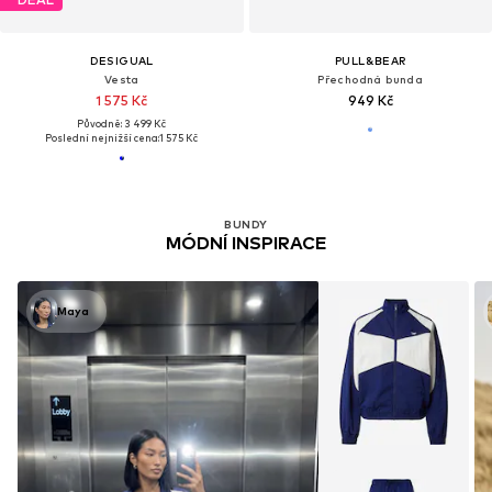
DESIGUAL
PULL&BEAR
Vesta
Přechodná bunda
1 575 Kč
949 Kč
Původně: 3 499 Kč
Poslední nejnižší cena:
1 575 Kč
BUNDY
MÓDNÍ INSPIRACE
Maya