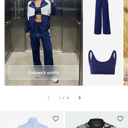
Zobrazit outfit
1
/
3