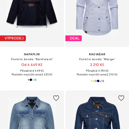
VÝPRODEJ
DEAL
NAPAPIJRI
RAGWEAR
Funkční bunda 'Rainforest'
Funkční bunda 'Marge'
Od 4 449 Kč
2 210 Kč
Původně: 6 449 Kč
Původně: 3 193 Kč
Poslední nejnižší cena:
3 225 Kč
Poslední nejnižší cena:
2 210 Kč
+
13