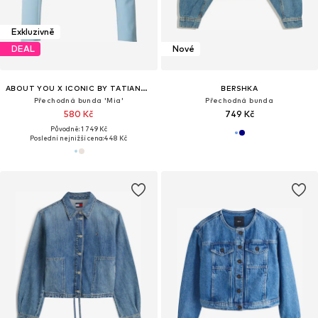
Exkluzivně
DEAL
Nové
ABOUT YOU X ICONIC BY TATIANA KUCHAROVA
BERSHKA
Přechodná bunda 'Mia'
Přechodná bunda
580 Kč
749 Kč
Původně: 1 749 Kč
Poslední nejnižší cena:
448 Kč