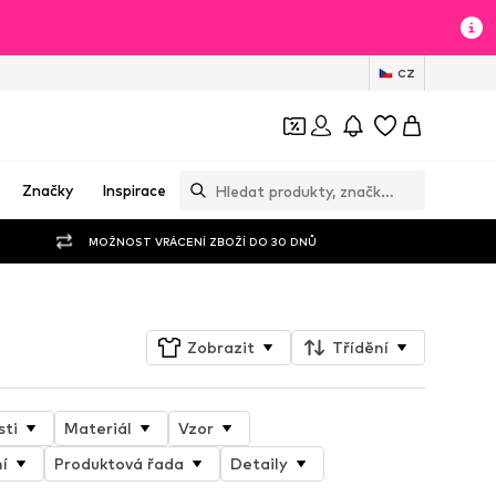
CZ
Značky
Inspirace
MOŽNOST VRÁCENÍ ZBOŽÍ DO 30 DNŮ
Zobrazit
Třídění
sti
Materiál
Vzor
í
Produktová řada
Detaily