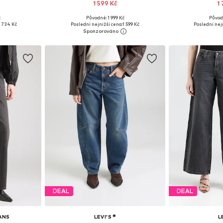
1 599 Kč
1
+
3
č
Původně: 1 999 Kč
Původ
Dostupné velikosti: 25 x Regular, 26 x Regular, 27 x Regular, 28 x Regular, 29 x Regular, 30 x Regular
Dostupné v mnoha velikostech
Dostupné v 
 734 Kč
Poslední nejnižší cena:
1 599 Kč
Poslední nej
íku
Přidat do košíku
Přidat
DEAL
DEAL
EANS
LEVI'S ®
L