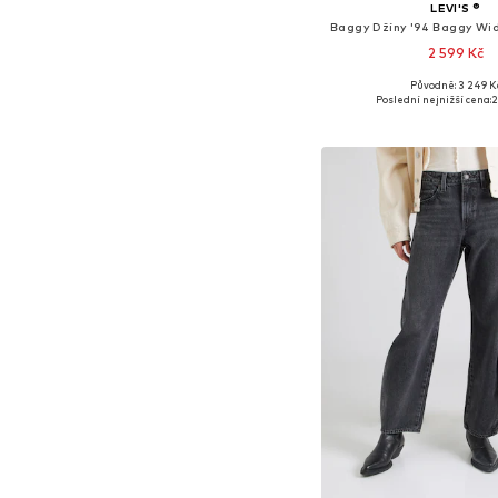
LEVI'S ®
Baggy Džíny '94 Baggy Wi
2 599 Kč
+
3
Původně: 3 249 K
Dostupné v mnoha vel
Poslední nejnižší cena:
2
Přidat do koš