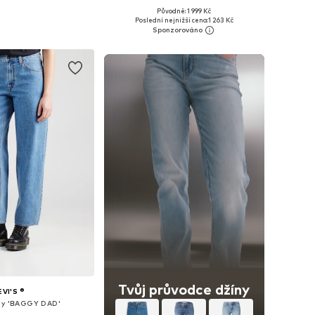
+
3
Původně: 1 999 Kč
mnoha velikostech
Dostupné v mnoha velikostech
Poslední nejnižší cena:
1 263 Kč
 do košíku
Přidat do košíku
Tvůj průvodce džíny
EVI'S ®
ny 'BAGGY DAD'