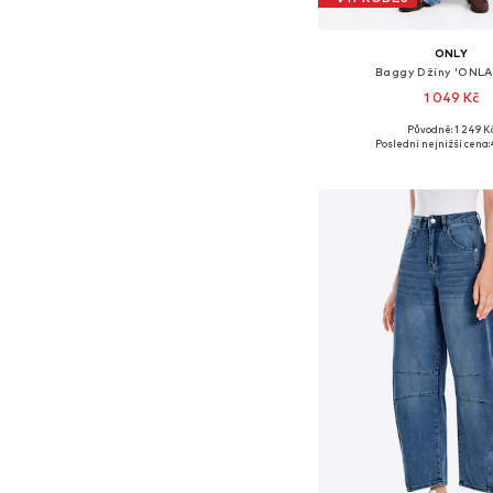
ONLY
Baggy Džíny 'ONLA
1 049 Kč
Původně: 1 249 K
Dostupné v mnoha vel
Poslední nejnižší cena:
Přidat do koš