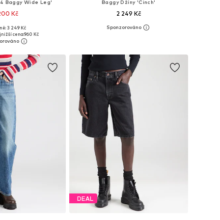
94 Baggy Wide Leg'
Baggy Džíny 'Cinch'
200 Kč
2 249 Kč
+
3
ně: 3 249 Kč
mnoha velikostech
Dostupné v mnoha velikostech
nižší cena:
960 Kč
 do košíku
Přidat do košíku
DEAL