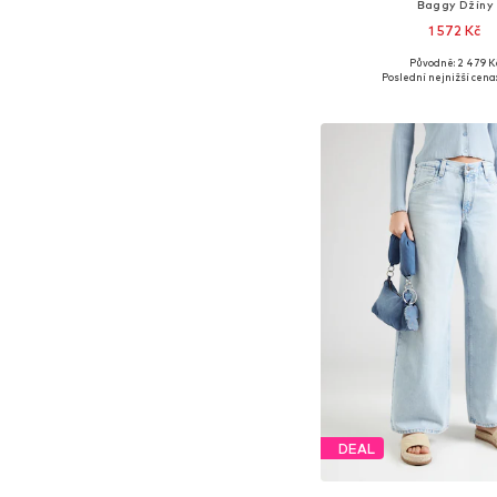
Baggy Džíny
1 572 Kč
Původně: 2 479 K
Poslední nejnižší cena:
Přidat do koš
DEAL