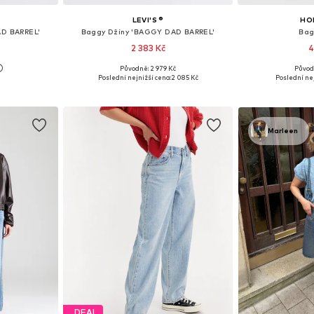
LEVI'S ®
HO
AD BARREL'
Baggy Džíny 'BAGGY DAD BARREL'
Bag
2 383 Kč
4
Původně: 2 979 Kč
Původ
ikostech
Dostupné v mnoha velikostech
Dostupné v 
Poslední nejnižší cena:
2 085 Kč
Poslední nej
íku
Přidat do košíku
Přidat
Marleen
DEAL