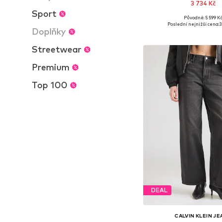
3 734 Kč
Sport
Původně: 5 599 K
Poslední nejnižší cena:
3
Doplňky
Přidat do koš
Streetwear
Premium
Top 100
DEAL
CALVIN KLEIN J