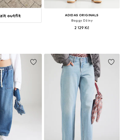
zit outfit
ADIDAS ORIGINALS
Baggy Džíny
2 129 Kč
Dostupné velikosti: 27 x 32, 28 x 32, 29 x 32, 30 x 32, 31 x 32, 32 x 32
Přidat do košíku