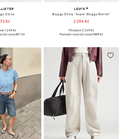
LLISTER
LEVI'S ®
gy Džíny
Baggy Džíny 'Super Baggy Barrel'
72 Kč
2 294 Kč
ně: 1 249 Kč
Původně: 3 249 Kč
mnoha velikostech
Dostupné v mnoha velikostech
nižší cena:
387 Kč
Poslední nejnižší cena:
1 889 Kč
 do košíku
Přidat do košíku