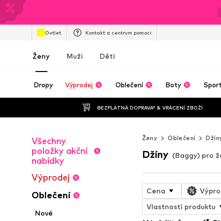
Outlet
Kontakt a centrum pomoci
Ženy
Muži
Děti
Dropy
Výprodej
Oblečení
Boty
Spor
BEZPLATNÁ DOPRAVA* & VRÁCENÍ ZBOŽÍ
Ženy
Oblečení
Džín
Všechny
položky akční
Džíny
(Baggy) pro ž
nabídky
Výprodej
Cena
Výpro
Oblečení
Vlastnosti produktu
Nové