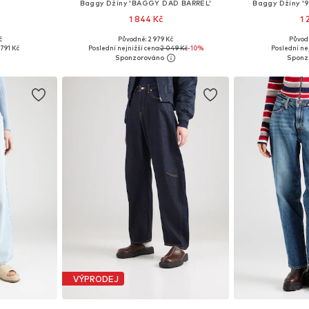
Baggy Džíny 'BAGGY DAD BARREL'
Baggy Džíny '
1 844 Kč
1 
č
Původně: 2 979 Kč
Původ
Dostupné velikosti: 27 x krátké, 27 x Regular, 28 x krátké, 31 x Regular
Dostupné v mnoha velikostech
Dostupné v 
791 Kč
Poslední nejnižší cena:
2 049 Kč
-10%
Poslední nej
íku
Přidat do košíku
Přidat
VÝPRODEJ