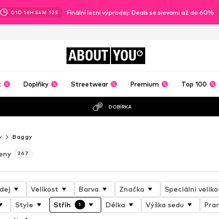
Finální letní výprodej: Deals se slevami až do 60%
01
D
16
H
54
M
08
S
ABOUT
YOU
t
Doplňky
Streetwear
Premium
Top 100
DOBÍRKA
y
Baggy
eny
367
dej
Velikost
Barva
Značka
Speciální veliko
Style
Střih
Délka
Výška sedu
Pran
1