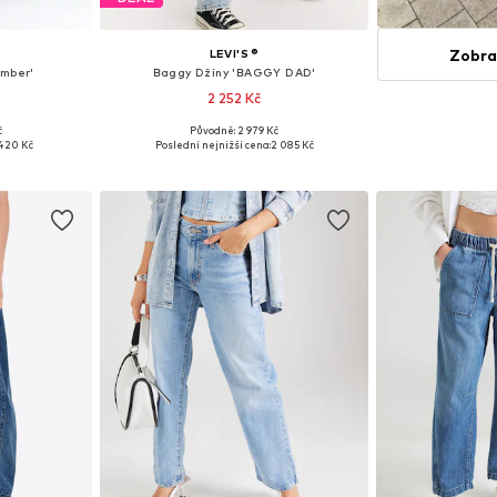
Zobra
LEVI'S ®
mber'
Baggy Džíny 'BAGGY DAD'
2 252 Kč
č
Původně: 2 979 Kč
ikostech
Dostupné v mnoha velikostech
420 Kč
Poslední nejnižší cena:
2 085 Kč
íku
Přidat do košíku