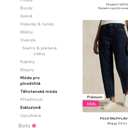
Původně: 1 629 K
Dostupné v mnoha vel
Bundy
Poslední nejnižší cena:
Přidat do koš
Sukně
Halenky & tuniky
Mikiny
Overaly
Svetry & pletené
oděvy
Kabáty
Blejzry
Móda pro
plnoštíhlé
Těhotenská móda
Prémium
Příležitosti
DEAL
Exkluzivně
Upcyklace
POLO RALPH LA
Baggy Džíny
Boty