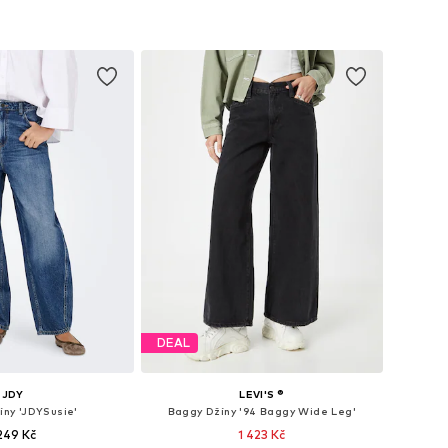
DEAL
JDY
LEVI'S ®
íny 'JDYSusie'
Baggy Džíny '94 Baggy Wide Leg'
 249 Kč
1 423 Kč