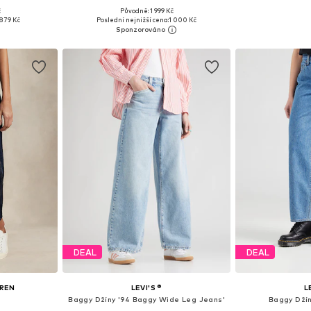
+
3
č
Původně: 1 999 Kč
ikostech
Dostupné v mnoha velikostech
Dostupné v 
879 Kč
Poslední nejnižší cena:
1 000 Kč
íku
Přidat do košíku
Přidat
DEAL
DEAL
UREN
LEVI'S ®
L
Baggy Džíny '94 Baggy Wide Leg Jeans'
Baggy Dží