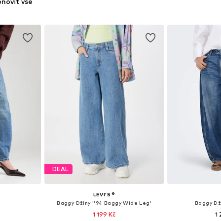
novit vše
DEAL
LEVI'S ®
Baggy Džíny ''94 Baggy Wide Leg'
Baggy Dž
1 199 Kč
1