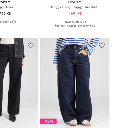
EVI'S ®
LEVI'S ®
gy Džíny
Baggy Džíny 'Baggy Dad Jort'
 749 Kč
1 691 Kč
+
1
Původně: 1 879 Kč
mnoha velikostech
Dostupné v mnoha velikostech
Poslední nejnižší cena:
1 649 Kč
 do košíku
Přidat do košíku
DEAL