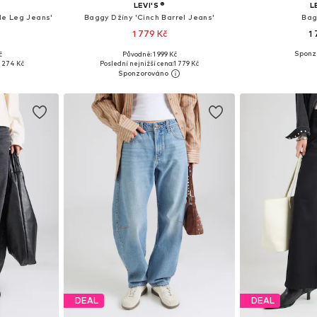
LEVI'S ®
L
de Leg Jeans'
Baggy Džíny 'Cinch Barrel Jeans'
Bag
1 779 Kč
1
č
Původně: 1 999 Kč
ikostech
Dostupné v mnoha velikostech
Dostupné v 
 274 Kč
Poslední nejnižší cena:
1 779 Kč
íku
Přidat do košíku
Přidat
DEAL
DEAL