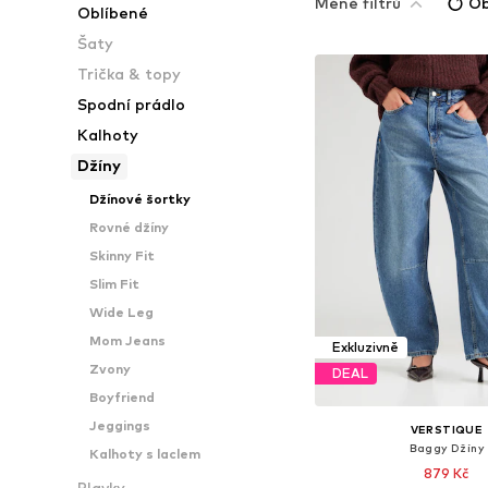
Méně filtrů
Ob
Oblíbené
Šaty
Trička & topy
Spodní prádlo
Kalhoty
Džíny
Džínové šortky
Rovné džíny
Skinny Fit
Slim Fit
Wide Leg
Mom Jeans
Exkluzivně
Zvony
DEAL
Boyfriend
Jeggings
VERSTIQUE
Baggy Džíny
Kalhoty s laclem
879 Kč
Plavky