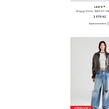
LEVI'S ®
Baggy Džíny 'BAGGY D
2 979 Kč
Dostupné v mnoha vel
Přidat do koš
VÝPRODEJ