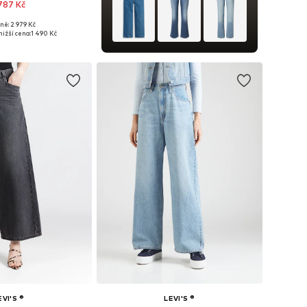
 787 Kč
ně: 2 979 Kč
mnoha velikostech
nižší cena:
1 490 Kč
 do košíku
EVI'S ®
LEVI'S ®