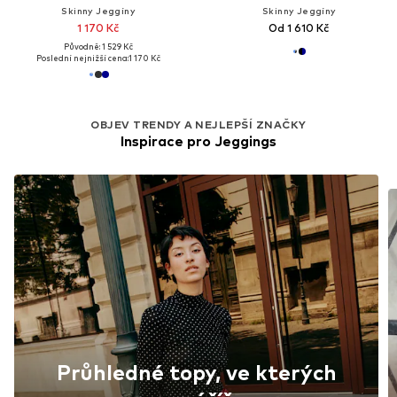
Skinny Jeggíny
Skinny Jeggíny
1 170 Kč
Od 1 610 Kč
Původně: 1 529 Kč
Poslední nejnižší cena:
1 170 Kč
OBJEV TRENDY A NEJLEPŠÍ ZNAČKY
Inspirace pro Jeggings
Průhledné topy, ve kterých