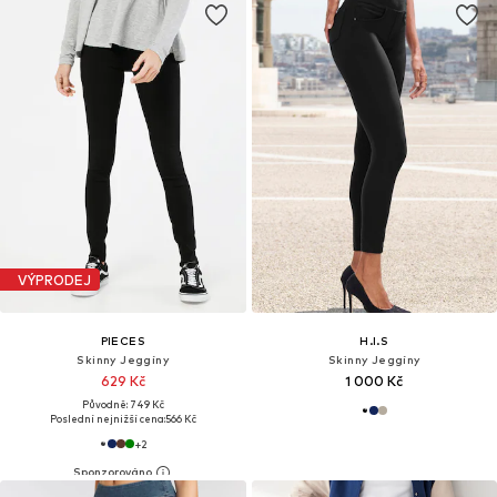
VÝPRODEJ
PIECES
H.I.S
Skinny Jeggíny
Skinny Jeggíny
629 Kč
1 000 Kč
Původně: 749 Kč
Poslední nejnižší cena:
566 Kč
+
2