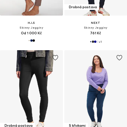
Drobná postava
H.I.S
NEXT
Skinny Jeggíny
Skinny Jeggíny
Od 1 000 Kč
761 Kč
+
1
Drobná postava
S křivkami