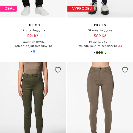
DEAL
VÝPRODEJ
SHEEGO
PIECES
Skinny Jeggíny
Skinny Jeggíny
591 Kč
589 Kč
Původně: 1 019 Kč
Původně: 749 Kč
Poslední nejnižší cena:
591 Kč
Poslední nejnižší cena:
629 Kč
-6%
+
2