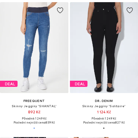
DEAL
DEAL
FREEQUENT
DR. DENIM
Skinny Jeggíny 'SHANTAL'
Skinny Jeggíny 'Solitaire'
892 Kč
1 124 Kč
Původně: 1 249 Kč
Původně: 1 249 Kč
Poslední nejnižší cena:
839 Kč
Poslední nejnižší cena:
827 Kč