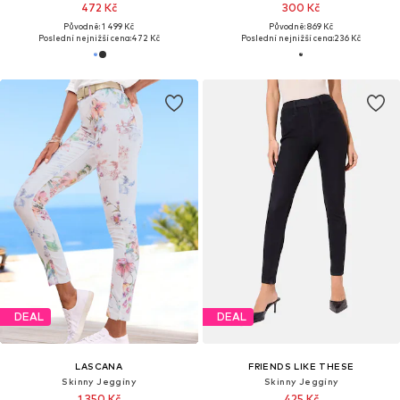
472 Kč
300 Kč
Původně: 1 499 Kč
Původně: 869 Kč
Poslední nejnižší cena:
472 Kč
Poslední nejnižší cena:
236 Kč
DEAL
DEAL
LASCANA
FRIENDS LIKE THESE
Skinny Jeggíny
Skinny Jeggíny
1 350 Kč
425 Kč