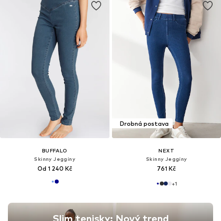
Drobná postava
BUFFALO
NEXT
Skinny Jeggíny
Skinny Jeggíny
Od 1 240 Kč
761 Kč
+
1
Slim tenisky: Nový trend