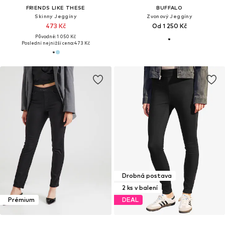
FRIENDS LIKE THESE
BUFFALO
Skinny Jeggíny
Zvonový Jeggíny
473 Kč
Od 1 250 Kč
Původně: 1 050 Kč
Poslední nejnižší cena:
473 Kč
Drobná postava
2 ks v balení
Prémium
DEAL