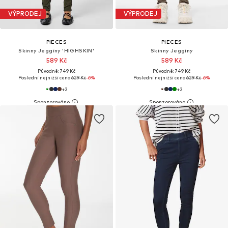
VÝPRODEJ
VÝPRODEJ
PIECES
PIECES
Skinny Jeggíny 'HIGHSKIN'
Skinny Jeggíny
589 Kč
589 Kč
Původně: 749 Kč
Původně: 749 Kč
Poslední nejnižší cena:
629 Kč
-6%
Poslední nejnižší cena:
629 Kč
-6%
+
2
+
2