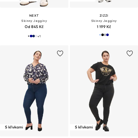
NEXT
ZIZZI
Skinny Jeggíny
Skinny Jeggíny
Od 845 Kč
1 199 Kč
+
1
S křivkami
S křivkami