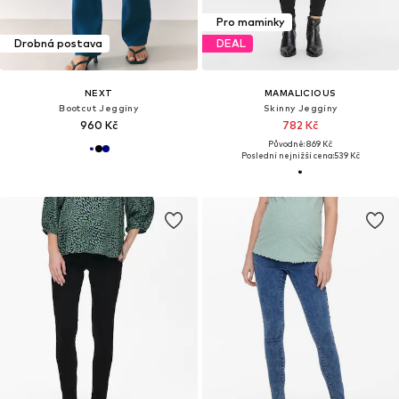
Pro maminky
Drobná postava
DEAL
NEXT
MAMALICIOUS
Bootcut Jeggíny
Skinny Jeggíny
960 Kč
782 Kč
Původně: 869 Kč
Poslední nejnižší cena:
539 Kč