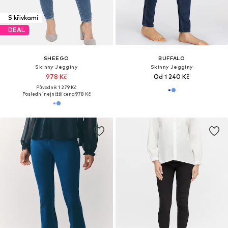
S křivkami
DEAL
SHEEGO
BUFFALO
Skinny Jeggíny
Skinny Jeggíny
978 Kč
Od 1 240 Kč
Původně: 1 279 Kč
Poslední nejnižší cena:
978 Kč