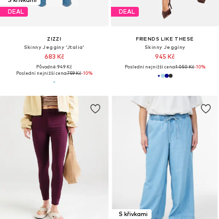
DEAL
DEAL
ZIZZI
FRIENDS LIKE THESE
Skinny Jeggíny 'Jtalia'
Skinny Jeggíny
683 Kč
945 Kč
Původně: 949 Kč
Poslední nejnižší cena:
1 050 Kč
-10%
Poslední nejnižší cena:
759 Kč
-10%
S křivkami