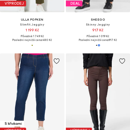
VÝPRODEJ
DEAL
ULLA POPKEN
SHEEGO
Slimfit Jeggíny
Skinny Jeggíny
1 199 Kč
917 Kč
Původně: 1 749 Kč
Původně: 1 019 Kč
Poslední nejnižší cena:
480 Kč
Poslední nejnižší cena:
917 Kč
S křivkami