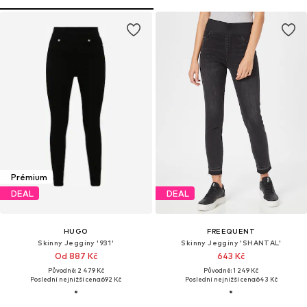
Prémium
DEAL
DEAL
HUGO
FREEQUENT
Skinny Jeggíny '931'
Skinny Jeggíny 'SHANTAL'
Od 887 Kč
643 Kč
Původně: 2 479 Kč
Původně: 1 249 Kč
Poslední nejnižší cena:
692 Kč
Poslední nejnižší cena:
643 Kč