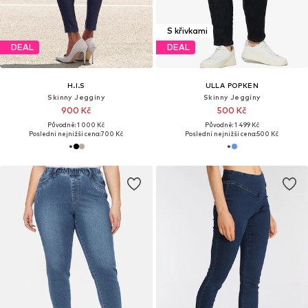
S křivkami
DEAL
DEAL
H.I.S
ULLA POPKEN
Skinny Jeggíny
Skinny Jeggíny
900 Kč
500 Kč
Původně: 1 000 Kč
Původně: 1 499 Kč
Poslední nejnižší cena:
700 Kč
Poslední nejnižší cena:
500 Kč