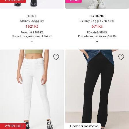
HEINE
B.YOUNG
Skinny Jeggíny
Skinny Jeggíny 'Keira'
1 521 Kč
671 Kč
Původně: 1 789 Kč
Původně: 999 Kč
Poslední nejnižší cena:
1 369 Kč
Poslední nejnižší cena:
552 Kč
VÝPRODEJ
Drobná postava