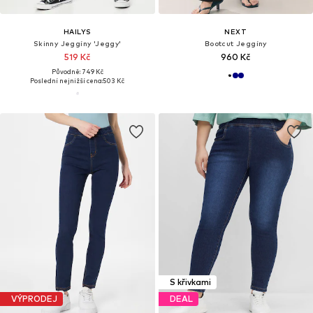
HAILYS
NEXT
Skinny Jeggíny 'Jeggy'
Bootcut Jeggíny
519 Kč
960 Kč
Původně: 749 Kč
Poslední nejnižší cena:
503 Kč
S křivkami
VÝPRODEJ
DEAL