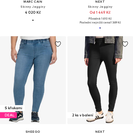
MARC CAIN
NEXT
Skinny Jeggíny
Skinny Jeggíny
4 020 Kč
Od 1 449 Kč
Původně: 1 610 Kč
Poslední nejnižší cena:
1 369 Kč
S křivkami
DEAL
2 ks v balení
SHEEGO
NEXT