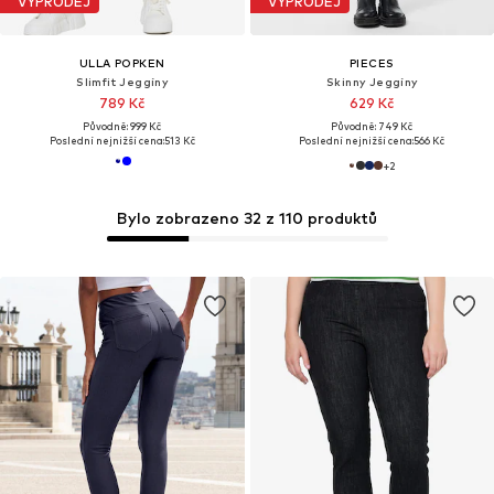
VÝPRODEJ
VÝPRODEJ
ULLA POPKEN
PIECES
Slimfit Jeggíny
Skinny Jeggíny
789 Kč
629 Kč
Původně: 999 Kč
Původně: 749 Kč
Poslední nejnižší cena:
513 Kč
Poslední nejnižší cena:
566 Kč
+
2
Bylo zobrazeno 32 z 110 produktů