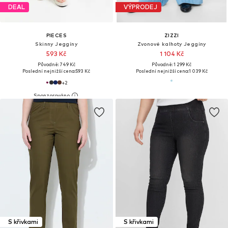
DEAL
VÝPRODEJ
PIECES
ZIZZI
Skinny Jeggíny
Zvonové kalhoty Jeggíny
593 Kč
1 104 Kč
Původně: 749 Kč
Původně: 1 299 Kč
Poslední nejnižší cena:
593 Kč
Poslední nejnižší cena:
1 039 Kč
+
2
S křivkami
S křivkami