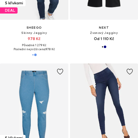
S křivkami
DEAL
SHEEGO
NEXT
Skinny Jeggíny
Zvonový Jeggíny
978 Kč
Od 1 110 Kč
Původně: 1 279 Kč
Poslední nejnižší cena:
978 Kč
S křivkami