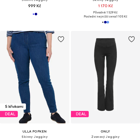
999 Kč
1 170 Kč
Původně: 1 529 Kč
Poslední nejnižší cena:
1 105 Kč
S křivkami
DEAL
DEAL
ULLA POPKEN
ONLY
Skinny Jeggíny
Zvonový Jeggíny