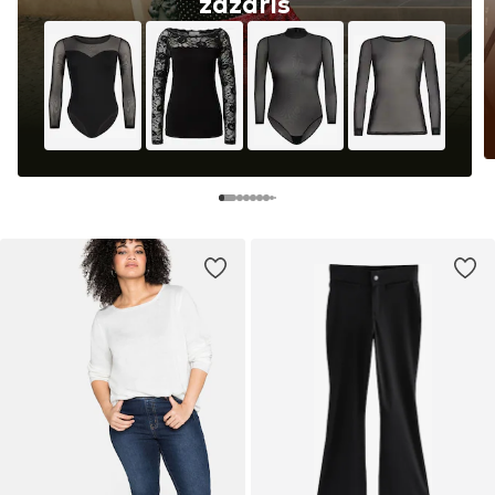
zazáříš