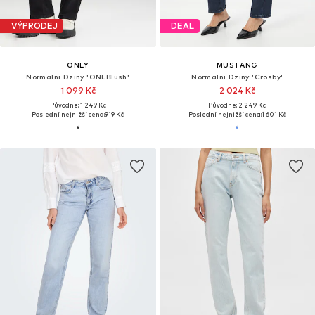
VÝPRODEJ
DEAL
ONLY
MUSTANG
Normální Džíny 'ONLBlush'
Normální Džíny 'Crosby'
1 099 Kč
2 024 Kč
Původně: 1 249 Kč
Původně: 2 249 Kč
Poslední nejnižší cena:
919 Kč
Poslední nejnižší cena:
1 601 Kč