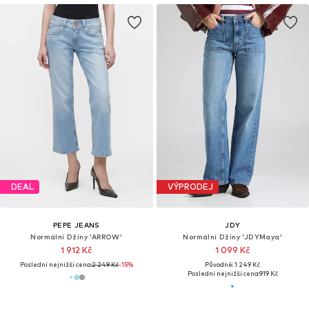
DEAL
VÝPRODEJ
PEPE JEANS
JDY
Normální Džíny 'ARROW'
Normální Džíny 'JDYMaya'
1 912 Kč
1 099 Kč
Poslední nejnižší cena:
2 249 Kč
-15%
Původně: 1 249 Kč
Poslední nejnižší cena:
919 Kč