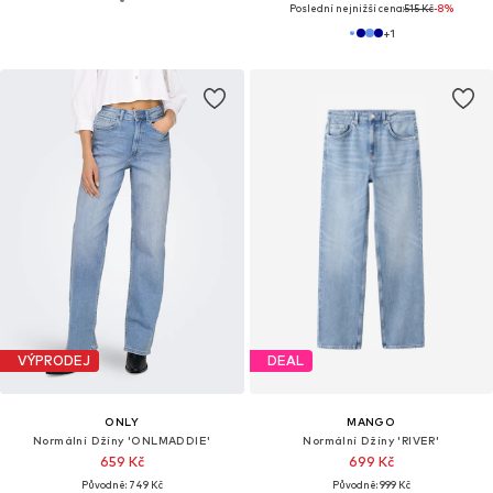
Poslední nejnižší cena:
515 Kč
-8%
+
1
VÝPRODEJ
DEAL
ONLY
MANGO
Normální Džíny 'ONLMADDIE'
Normální Džíny 'RIVER'
659 Kč
699 Kč
Původně: 749 Kč
Původně: 999 Kč