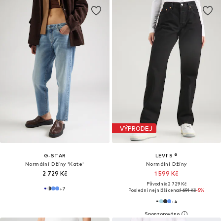
VÝPRODEJ
G-STAR
LEVI'S ®
Normální Džíny 'Kate'
Normální Džíny
2 729 Kč
1 599 Kč
Původně: 2 729 Kč
+
7
Poslední nejnižší cena:
1 691 Kč
-5%
+
4