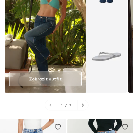
Zobrazit outfit
1
/
3