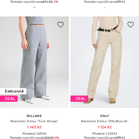
Poslední nejnižší cena:
674 Kč
-2%
Poslední nejnižší cena:
599 Kč
Exkluzivně
DEAL
DEAL
MILLANE
ONLY
Normální Džíny 'Turn Stripe'
Normální Džíny 'ONLBLlush'
1 140 Kč
1 124 Kč
Původně: 1 629 Kč
Původně: 1 249 Kč
Poslední nejnižší cena:
1 222 Kč
-6%
Poslední nejnižší cena:
999 Kč