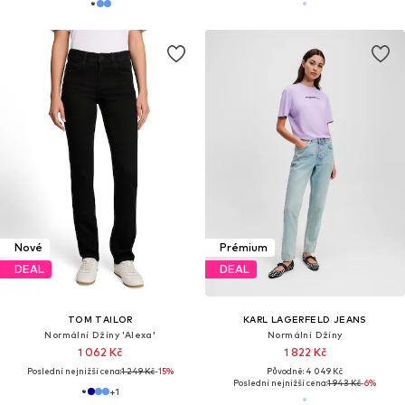
Nové
Prémium
DEAL
DEAL
TOM TAILOR
KARL LAGERFELD JEANS
Normální Džíny 'Alexa'
Normální Džíny
1 062 Kč
1 822 Kč
Poslední nejnižší cena:
1 249 Kč
-15%
Původně: 4 049 Kč
Poslední nejnižší cena:
1 943 Kč
-6%
+
1