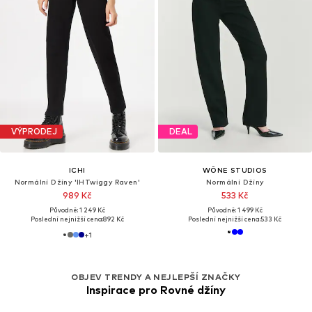
VÝPRODEJ
DEAL
ICHI
WÔNE STUDIOS
Normální Džíny 'IHTwiggy Raven'
Normální Džíny
989 Kč
533 Kč
Původně: 1 249 Kč
Původně: 1 499 Kč
Poslední nejnižší cena:
892 Kč
Poslední nejnižší cena:
533 Kč
+
1
OBJEV TRENDY A NEJLEPŠÍ ZNAČKY
Inspirace pro Rovné džíny