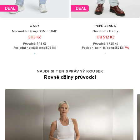
DEAL
DEAL
ONLY
PEPE JEANS
Normální Džíny 'ONLLUMI'
Normální Džíny
503 Kč
Od 512 Kč
Původně: 749 Kč
Původně: 1 725 Kč
Poslední nejnižší cena:
503 Kč
Poslední nejnižší cena:
552 Kč
-7%
NAJDI SI TEN SPRÁVNÝ KOUSEK
Rovné džíny průvodci