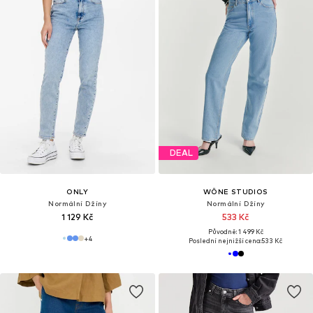
DEAL
ONLY
WÔNE STUDIOS
Normální Džíny
Normální Džíny
1 129 Kč
533 Kč
Původně: 1 499 Kč
+
4
Poslední nejnižší cena:
533 Kč