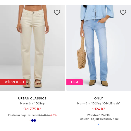
VÝPRODEJ
DEAL
URBAN CLASSICS
ONLY
Normální Džíny
Normální Džíny 'ONLBlush'
Od 775 Kč
1 124 Kč
Poslední nejnižší cena:
1 050 Kč
-26%
Původně: 1 249 Kč
Poslední nejnižší cena:
874 Kč