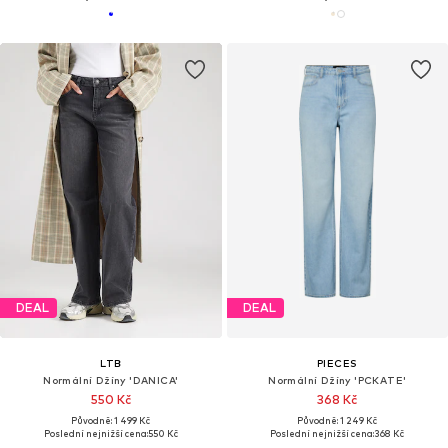
DEAL
DEAL
LTB
PIECES
Normální Džíny 'DANICA'
Normální Džíny 'PCKATE'
550 Kč
368 Kč
Původně: 1 499 Kč
Původně: 1 249 Kč
Poslední nejnižší cena:
550 Kč
Poslední nejnižší cena:
368 Kč