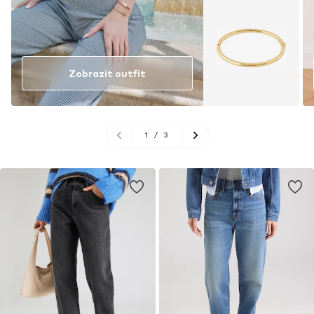
Zobrazit outfit
1
/
3