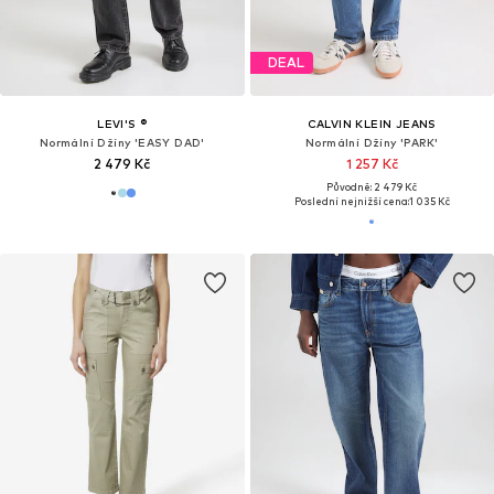
DEAL
LEVI'S ®
CALVIN KLEIN JEANS
Normální Džíny 'EASY DAD'
Normální Džíny 'PARK'
2 479 Kč
1 257 Kč
Původně: 2 479 Kč
Poslední nejnižší cena:
1 035 Kč