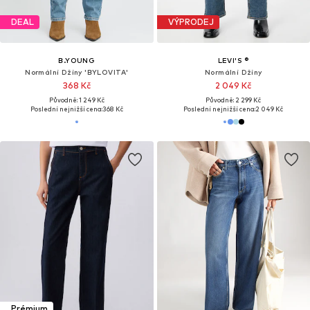
DEAL
VÝPRODEJ
B.YOUNG
LEVI'S ®
Normální Džíny 'BYLOVITA'
Normální Džíny
368 Kč
2 049 Kč
Původně: 1 249 Kč
Původně: 2 299 Kč
Poslední nejnižší cena:
368 Kč
Poslední nejnižší cena:
2 049 Kč
Prémium