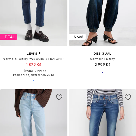
DEAL
Nové
LEVI'S ®
DESIGUAL
Normální Džíny 'WEDGIE STRAIGHT'
Normální Džíny
1 879 Kč
2 999 Kč
Původně: 2 979 Kč
Poslední nejnižší cena:
940 Kč