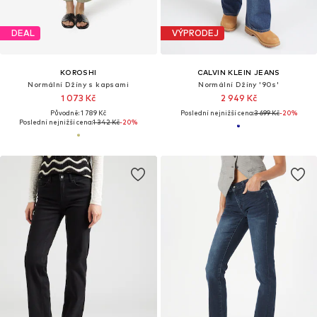
DEAL
VÝPRODEJ
KOROSHI
CALVIN KLEIN JEANS
Normální Džíny s kapsami
Normální Džíny '90s'
1 073 Kč
2 949 Kč
Původně: 1 789 Kč
Poslední nejnižší cena:
3 699 Kč
-20%
Poslední nejnižší cena:
1 342 Kč
-20%