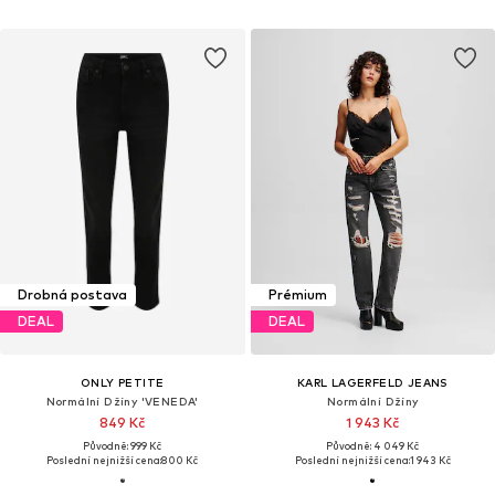
Drobná postava
Prémium
DEAL
DEAL
ONLY PETITE
KARL LAGERFELD JEANS
Normální Džíny 'VENEDA'
Normální Džíny
849 Kč
1 943 Kč
Původně: 999 Kč
Původně: 4 049 Kč
Poslední nejnižší cena:
800 Kč
Poslední nejnižší cena:
1 943 Kč