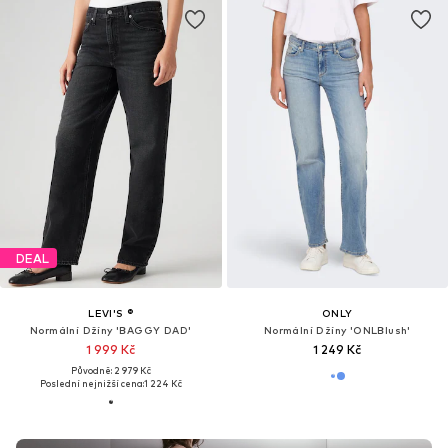
DEAL
LEVI'S ®
ONLY
Normální Džíny 'BAGGY DAD'
Normální Džíny 'ONLBlush'
1 999 Kč
1 249 Kč
Původně: 2 979 Kč
Poslední nejnižší cena:
1 224 Kč