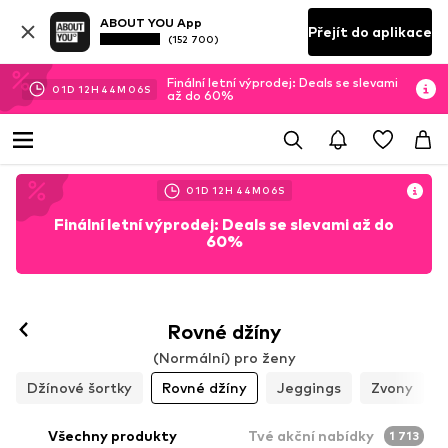
ABOUT YOU App
Přejít do aplikace
(152 700)
Finální letní výprodej: Deals se slevami
01
D
12
H
44
M
03
S
až do 60%
01
D
12
H
44
M
03
S
Finální letní výprodej: Deals se slevami až do
60%
Rovné džíny
(Normální) pro ženy
Džínové šortky
Rovné džíny
Jeggings
Zvony
Všechny produkty
Tvé akční nabídky
1 713