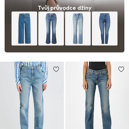
Tvůj průvodce džíny