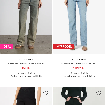
DEAL
VÝPRODEJ
NOISY MAY
NOISY MAY
Normální Džíny 'NMYolanda'
Normální Džíny 'NMMonica'
368 Kč
1 099 Kč
Původně: 1 249 Kč
Původně: 1 249 Kč
Poslední nejnižší cena:
368 Kč
Poslední nejnižší cena:
1 099 Kč