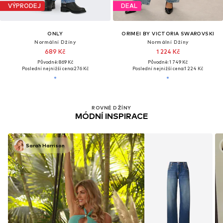
VÝPRODEJ
DEAL
ONLY
ORIMEI BY VICTORIA SWAROVSKI
Normální Džíny
Normální Džíny
689 Kč
1 224 Kč
Původně: 869 Kč
Původně: 1 749 Kč
Poslední nejnižší cena:
276 Kč
Poslední nejnižší cena:
1 224 Kč
ROVNÉ DŽÍNY
MÓDNÍ INSPIRACE
Sarah Harrison