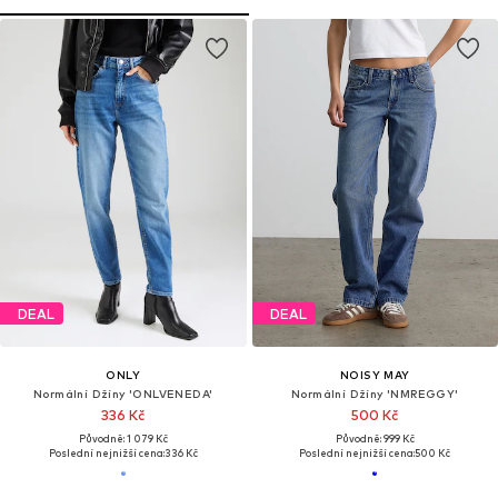
DEAL
DEAL
ONLY
NOISY MAY
Normální Džíny 'ONLVENEDA'
Normální Džíny 'NMREGGY'
336 Kč
500 Kč
Původně: 1 079 Kč
Původně: 999 Kč
Poslední nejnižší cena:
336 Kč
Poslední nejnižší cena:
500 Kč