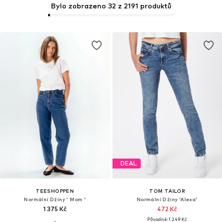
Bylo zobrazeno 32 z 2191 produktů
DEAL
TEESHOPPEN
TOM TAILOR
Normální Džíny ' Mom '
Normální Džíny 'Alexa'
1 375 Kč
472 Kč
Původně: 1 249 Kč