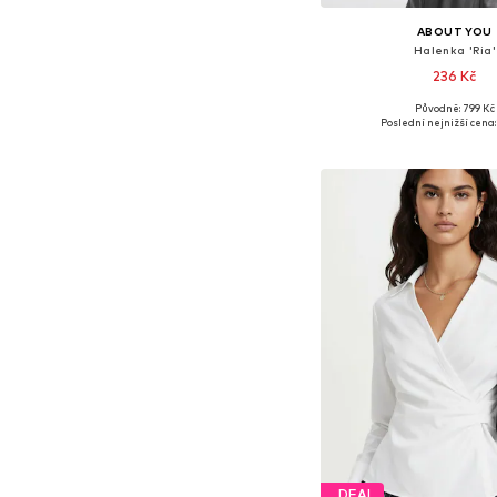
ABOUT YOU
Halenka 'Ria'
236 Kč
Původně: 799 Kč
Dostupné velikosti: XS, S
Poslední nejnižší cena:
Přidat do koš
DEAL