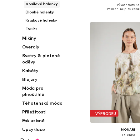
Košilové halenky
+
1
Původně: 669 Kč
Dostupné velikosti: XS, S
Poslední nejnižší cena:
Dlouhé halenky
Přidat do koš
Krajkové halenky
Tuniky
Mikiny
Overaly
Svetry & pletené
oděvy
Kabáty
Blejzry
Móda pro
plnoštíhlé
Těhotenská móda
Příležitosti
VÝPRODEJ
Exkluzivně
Upcyklace
MONARI
Halenka