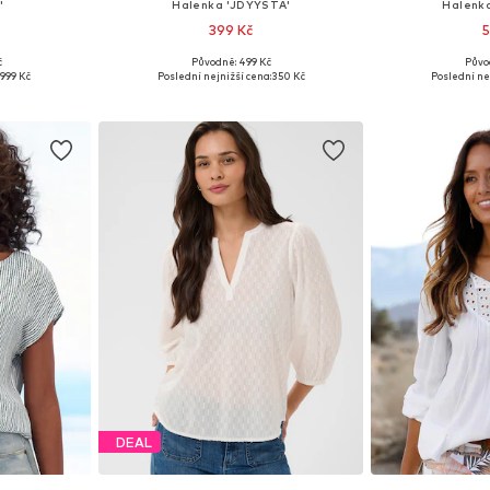
'
Halenka 'JDYYSTA'
Halenk
399 Kč
5
č
Původně: 499 Kč
Půvo
ikostech
Dostupné velikosti: XS, S, M, XL
Dostupné veli
999 Kč
Poslední nejnižší cena:
350 Kč
Poslední ne
íku
Přidat do košíku
Přidat
DEAL