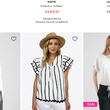
KAFFE
L
Halenka 'KABea'
H
Od 816 Kč
1 
Původně: 960 Kč
, M, L
Dostupné v mnoha velikostech
Dostupné v 
Poslední nejnižší cena:
816 Kč
íku
Přidat do košíku
Přidat
DEAL