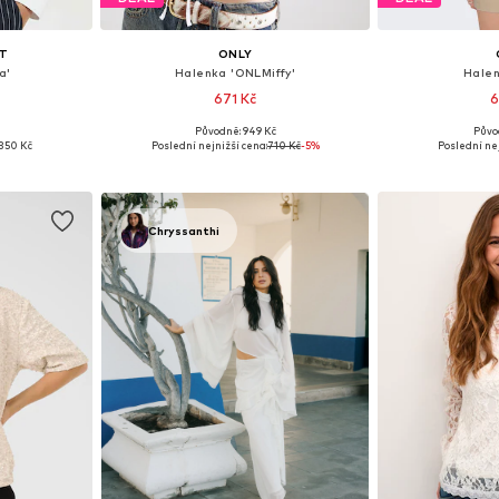
T
ONLY
a'
Halenka 'ONLMiffy'
Halen
671 Kč
6
Původně: 949 Kč
Půvo
, M, L
Dostupné velikosti: XS, S, M
Dostupné vel
350 Kč
Poslední nejnižší cena:
710 Kč
-5%
Poslední nej
íku
Přidat do košíku
Přidat
Chryssanthi