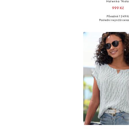
Halenka 'Nola
999 Kč
+
4
Původně: 1 249 K
Dostupné v mnoha vel
Poslední nejnižší cena:
Přidat do koš