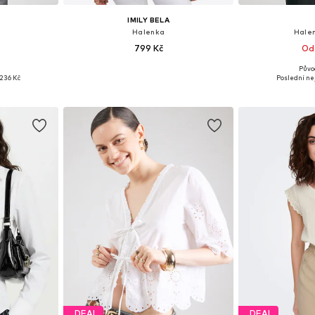
IMILY BELA
Halenka
Hale
799 Kč
Od
Půvo
, M, L, XL
Dostupné velikosti: S, M, L
Dostupné veliko
236 Kč
Poslední nej
íku
Přidat do košíku
Přidat
DEAL
DEAL