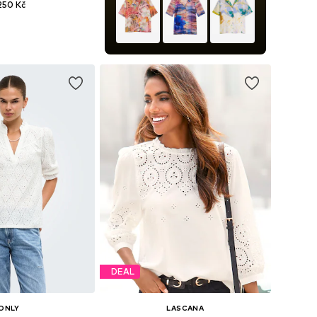
 250 Kč
i: XS, S, M, L, XL, XXL
 do košíku
DEAL
ONLY
LASCANA