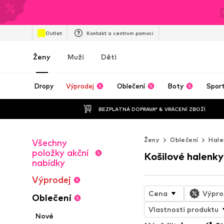
Outlet
Kontakt a centrum pomoci
Ženy
Muži
Děti
Dropy
Výprodej
Oblečení
Boty
Spor
BEZPLATNÁ DOPRAVA* & VRÁCENÍ ZBOŽÍ
Ženy
Oblečení
Hale
Všechny
položky akční
Košilové halenky
nabídky
Výprodej
Cena
Výpro
Oblečení
Vlastnosti produktu
Nové