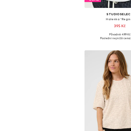
STUDIOSELEC
Halenka 'Regin
395 Kč
Původně: 499 Kč
Dostupné velikosti: S
Poslední nejnižší cena:
Přidat do koš