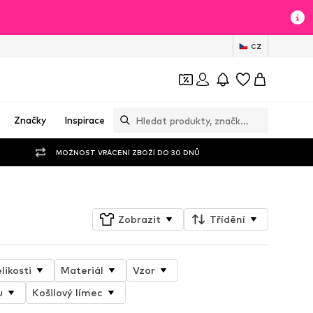
CZ
Značky
Inspirace
MOŽNOST VRÁCENÍ ZBOŽÍ DO 30 DNŮ
Zobrazit
Třídění
likosti
Materiál
Vzor
u
Košilový límec