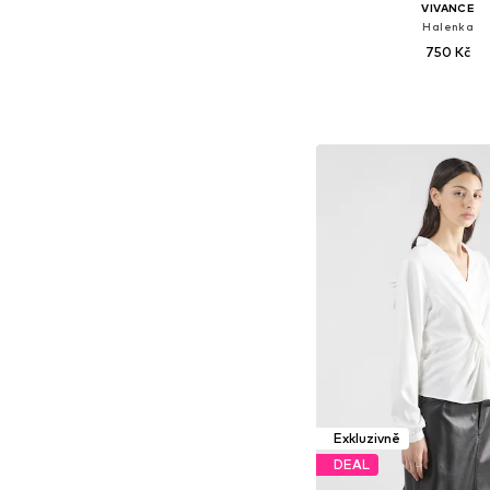
VIVANCE
Halenka
750 Kč
Dostupné velikosti: S
Přidat do koš
Exkluzivně
DEAL