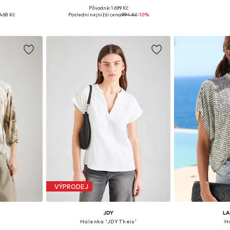
Původně: 1 699 Kč
, M, L, XL
Dostupné velikosti: XS, M, L, XL, XXL, XXXL
Dostupné veli
468 Kč
Poslední nejnižší cena:
994 Kč
-10%
íku
Přidat do košíku
Přidat
VÝPRODEJ
JDY
L
Halenka 'JDYTheis'
H