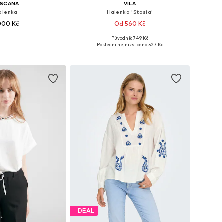
ASCANA
VILA
alenka
Halenka 'Stasia'
000 Kč
Od 560 Kč
Původně: 749 Kč
mnoha velikostech
Dostupné velikosti: XS, S, M, L, XL, XXL
Poslední nejnižší cena:
527 Kč
 do košíku
Přidat do košíku
DEAL