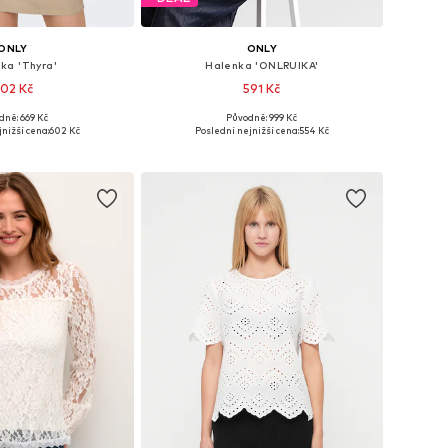
ONLY
ONLY
ka 'Thyra'
Halenka 'ONLRUIKA'
02 Kč
591 Kč
dně: 669 Kč
Původně: 999 Kč
ikosti: XXS, XS, S
Dostupné velikosti: XS, S, M, L, XL
nižší cena:
602 Kč
Poslední nejnižší cena:
554 Kč
 do košíku
Přidat do košíku