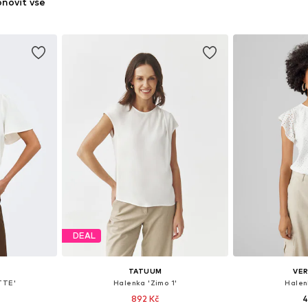
novit vše
DEAL
TATUUM
VE
TTE'
Halenka 'Zimo 1'
Halen
892 Kč
4