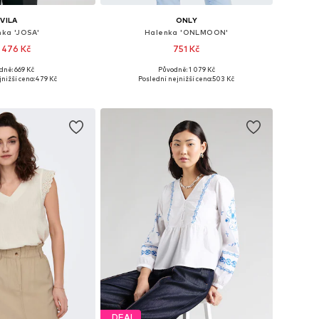
VILA
ONLY
nka 'JOSA'
Halenka 'ONLMOON'
 476 Kč
751 Kč
+
4
dně: 669 Kč
Původně: 1 079 Kč
sti: S, M, L, XL, XXL
Dostupné velikosti: XXS, XS, S, M, L, XL
nižší cena:
479 Kč
Poslední nejnižší cena:
503 Kč
 do košíku
Přidat do košíku
DEAL