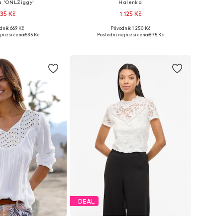
a 'ONLZiggy'
Halenka
35 Kč
1 125 Kč
dně: 669 Kč
Původně: 1 250 Kč
kosti: XS, S, M, L
Dostupné v mnoha velikostech
jnižší cena:
535 Kč
Poslední nejnižší cena:
875 Kč
 do košíku
Přidat do košíku
DEAL