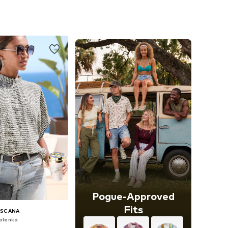
+
7
kosti: XS, S, M, L
Dostupné velikosti: XS, S, M, L, XL, XXL
 do košíku
Přidat do košíku
Pogue-Approved
Fits
ASCANA
alenka