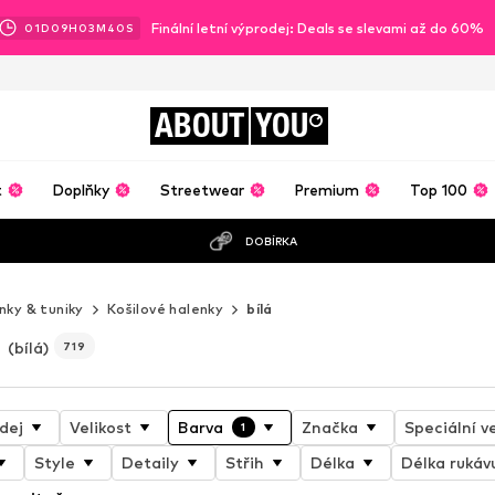
Finální letní výprodej: Deals se slevami až do 60%
01
D
09
H
03
M
37
S
ABOUT
YOU
t
Doplňky
Streetwear
Premium
Top 100
DOBÍRKA
nky & tuniky
Košilové halenky
bílá
(bílá)
719
dej
Velikost
Barva
Značka
Speciální ve
1
Style
Detaily
Střih
Délka
Délka rukáv