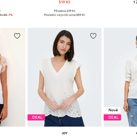
519 Kč
1
č
Původně: 619 Kč
 XL, XXL, XXXL
Dostupné velikosti: XS, S, M, L, XL
Dostupné velikost
114 Kč
-3%
Poslední nejnižší cena:
389 Kč
íku
Přidat do košíku
Přidat
Nové
DEAL
DEAL
JDY