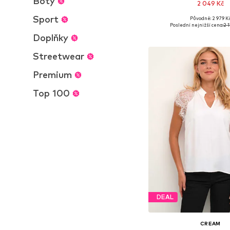
Boty
2 049 Kč
Sport
Původně: 2 979 K
Dostupné velikosti: S, M, L,
Poslední nejnižší cena:
2 
Přidat do koš
Doplňky
Streetwear
Premium
Top 100
DEAL
CREAM