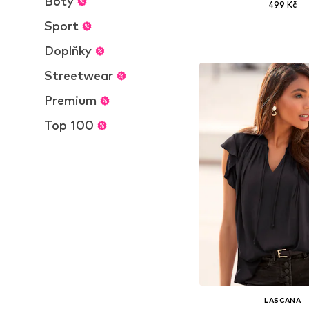
Boty
499 Kč
Sport
Dostupné velikosti: XS,
Přidat do koš
Doplňky
Streetwear
Premium
Top 100
LASCANA