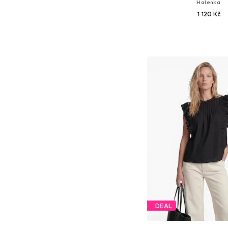
Halenka
1 120 Kč
Dostupné v mnoha vel
Přidat do koš
DEAL