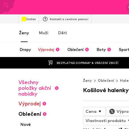
Outlet
Kontakt a centrum pomoci
Ženy
Muži
Děti
Dropy
Výprodej
Oblečení
Boty
Spor
BEZPLATNÁ DOPRAVA* & VRÁCENÍ ZBOŽÍ
Ženy
Oblečení
Hale
Všechny
položky akční
Košilové halenky
nabídky
Výprodej
Cena
Výpro
Oblečení
Vlastnosti produktu
Nové