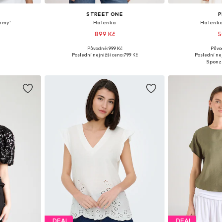
STREET ONE
P
mmy'
Halenka
Halenka
899 Kč
5
Původně: 999 Kč
Půvo
, M, L, XL
Dostupné velikosti: XS, S, M, L
Dostupné velikost
Poslední nejnižší cena:
799 Kč
Poslední nej
íku
Přidat do košíku
Přidat
DEAL
DEAL