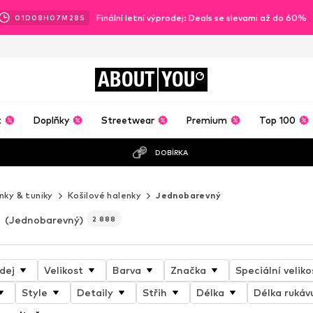
Finální letní výprodej: Deals se slevami až do 60%
01
D
08
H
07
M
25
S
ABOUT
YOU
t
Doplňky
Streetwear
Premium
Top 100
DOBÍRKA
nky & tuniky
Košilové halenky
Jednobarevný
(Jednobarevný)
2 888
dej
Velikost
Barva
Značka
Speciální veliko
Style
Detaily
Střih
Délka
Délka rukáv