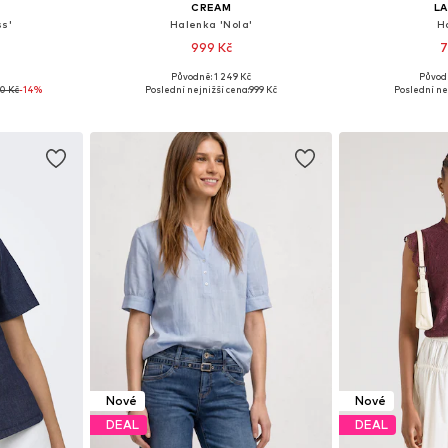
CREAM
L
ss'
Halenka 'Nola'
H
999 Kč
7
+
4
Původně: 1 249 Kč
Původ
 S, M, L
Dostupné v mnoha velikostech
Dostupné velikost
0 Kč
-14%
Poslední nejnižší cena:
999 Kč
Poslední ne
íku
Přidat do košíku
Přidat
Nové
Nové
DEAL
DEAL