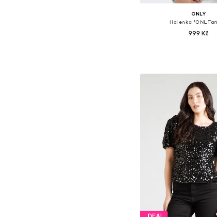
ONLY
Halenka 'ONLTa
999 Kč
Dostupné velikosti: XS, S
Přidat do koš
DEAL