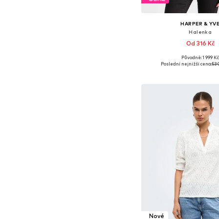
HARPER & YV
Halenka
Od 316 Kč
Původně: 1 999 K
Dostupné velikosti: S
Poslední nejnižší cena:
53
Přidat do koš
Nové