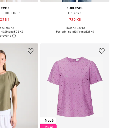
IECES
SUBLEVEL
 'PCOLLINE'
Halenka
02 Kč
739 Kč
+
3
dně: 669 Kč
Původně: 869 Kč
i: XS, S, M, L, XL, XXL
Dostupné velikosti: S-M, M-L, L-XL
nižší cena:
502 Kč
Poslední nejnižší cena:
521 Kč
 do košíku
Přidat do košíku
Nové
DEAL