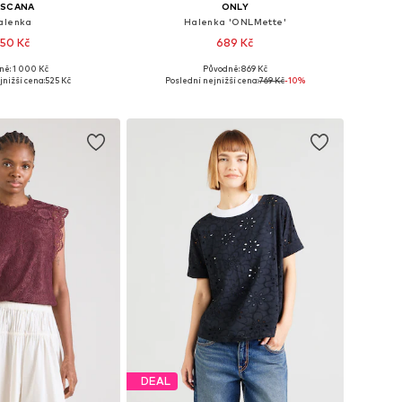
ASCANA
ONLY
alenka
Halenka 'ONLMette'
50 Kč
689 Kč
+
5
+
19
ně: 1 000 Kč
Původně: 869 Kč
i: XS, S, M, L, XL, XXL
Dostupné velikosti: XS, S, M, L, XL
jnižší cena:
525 Kč
Poslední nejnižší cena:
769 Kč
-10%
 do košíku
Přidat do košíku
DEAL