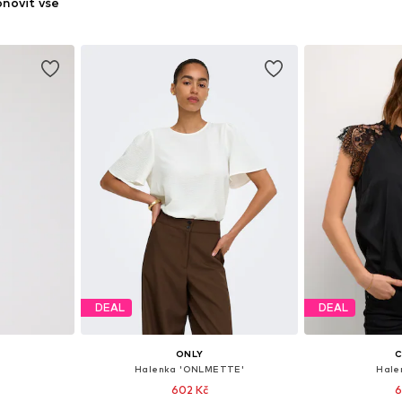
novit vše
DEAL
DEAL
ONLY
Halenka 'ONLMETTE'
Hale
602 Kč
6