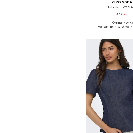
VERO MODA
Halenka 'VMBli
377 Kč
+
1
Původně: 749 Kč
Dostupné velikosti: XS,
Poslední nejnižší cena:
44
Přidat do koš