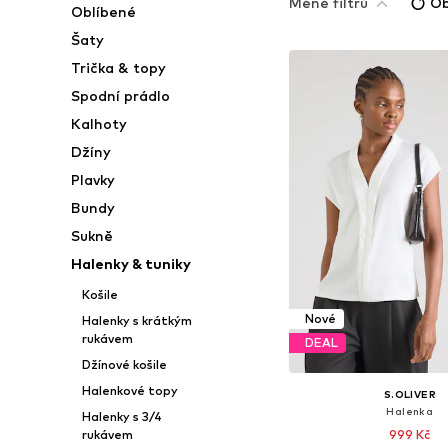
Méně filtrů
Ob
Oblíbené
Šaty
Trička & topy
Spodní prádlo
Kalhoty
Džíny
Plavky
Bundy
Sukně
Halenky & tuniky
Košile
Nové
Halenky s krátkým
rukávem
DEAL
Džínové košile
Halenkové topy
S.OLIVER
Halenka
Halenky s 3/4
999 Kč
rukávem