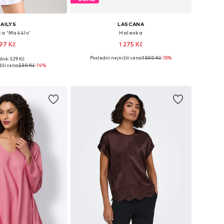
AILYS
LASCANA
ka 'Ma44lu'
Halenka
97 Kč
1 275 Kč
Poslední nejnižší cena:
1 500 Kč
-15%
dně: 329 Kč
osti: M, L, XL, XXL
Dostupné v mnoha velikostech
žší cena:
230 Kč
-14%
 do košíku
Přidat do košíku