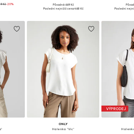
49 Kč
-20%
+
1
Původně: 669 Kč
Původ
M, L, XL, XXL
Dostupné velikosti: XS, S, M, L, XL
Dostupné velikosti:
Poslední nejnižší cena:
468 Kč
Poslední nejni
íku
Přidat do košíku
Přidat
VÝPRODEJ
ONLY
a'
Halenka 'Vic'
Halenk