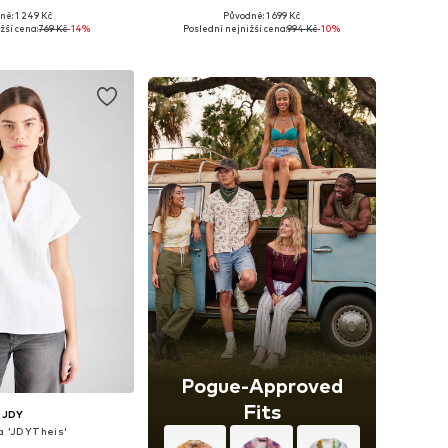
+
4
ně: 1 249 Kč
Původně: 1 699 Kč
 XS, S, M, XL, XXL, XXXL
Dostupné velikosti: XS, M, L, XL, XXL, XXXL
žší cena:
769 Kč
-14%
Poslední nejnižší cena:
994 Kč
-10%
 do košíku
Přidat do košíku
Pogue-Approved
Fits
JDY
a 'JDYTheis'