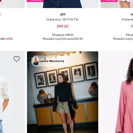
E
JDY
H
Halenka 'JDYYSTA'
Halen
399 Kč
1
č
Původně: 499 Kč
Půvo
, M, L
Dostupné velikosti: XS, S, M, XL
Dostupné velik
0 Kč
-40%
Poslední nejnižší cena:
350 Kč
Poslední nejni
íku
Přidat do košíku
Přidat
Laura Wontorra