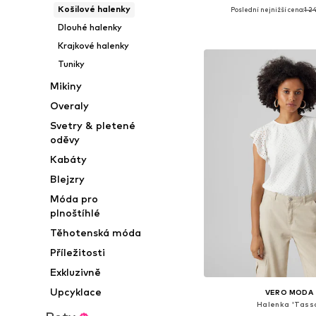
Košilové halenky
Poslední nejnižší cena:
1 2
Dostupné velikosti: XS, S, 
Dlouhé halenky
Přidat do koš
Krajkové halenky
Tuniky
Mikiny
Overaly
Svetry & pletené
oděvy
Kabáty
Blejzry
Móda pro
plnoštíhlé
Těhotenská móda
Příležitosti
Exkluzivně
Upcyklace
VERO MODA
Halenka 'Tass