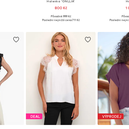
Halenka 'ONLLIA'
H
800 Kč
1
Původně: 999 Kč
Původ
ikostech
Dostupné velikosti: XS, S, M, L, XL
Dostupné velik
Poslední nejnižší cena:
711 Kč
Poslední nejniž
íku
Přidat do košíku
Přidat
DEAL
VÝPRODEJ