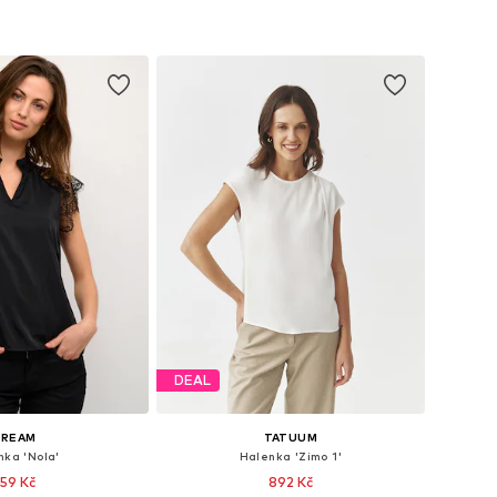
DEAL
CREAM
TATUUM
nka 'Nola'
Halenka 'Zimo 1'
59 Kč
892 Kč