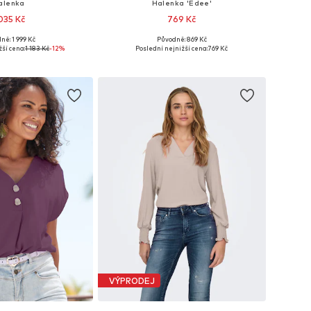
alenka
Halenka 'Edee'
 035 Kč
769 Kč
+
1
ně: 1 999 Kč
Původně: 869 Kč
osti: XS, S, M, L, XL
Dostupné velikosti: XS, S, M, L, XL, XXL
ší cena:
1 183 Kč
-12%
Poslední nejnižší cena:
769 Kč
 do košíku
Přidat do košíku
VÝPRODEJ