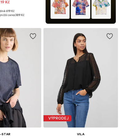
519 Kč
dně: 619 Kč
osti: XS, S, M, L, XL
nižší cena:
389 Kč
 do košíku
VÝPRODEJ
-STAR
VILA