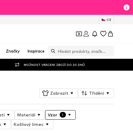
CZ
Značky
Inspirace
MOŽNOST VRÁCENÍ ZBOŽÍ DO 30 DNŮ
Zobrazit
Třídění
sti
Materiál
Vzor
1
u
Košilový límec