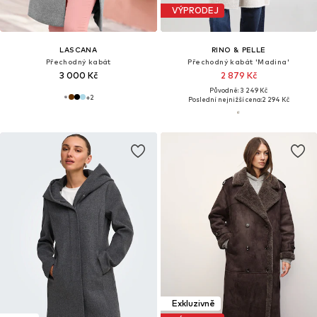
VÝPRODEJ
LASCANA
RINO & PELLE
Přechodný kabát
Přechodný kabát 'Madina'
3 000 Kč
2 879 Kč
Původně: 3 249 Kč
+
2
Poslední nejnižší cena:
2 294 Kč
Exkluzivně