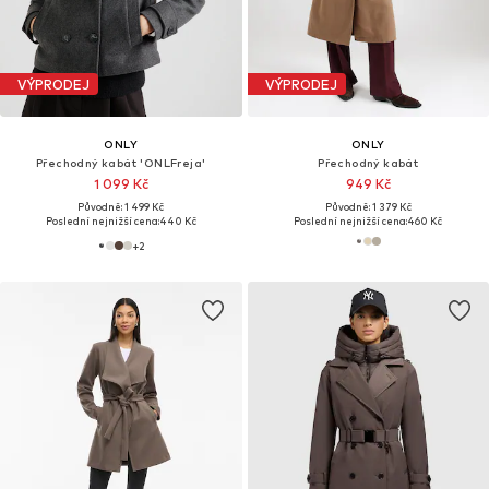
VÝPRODEJ
VÝPRODEJ
ONLY
ONLY
Přechodný kabát 'ONLFreja'
Přechodný kabát
1 099 Kč
949 Kč
Původně: 1 499 Kč
Původně: 1 379 Kč
Poslední nejnižší cena:
440 Kč
Poslední nejnižší cena:
460 Kč
+
2