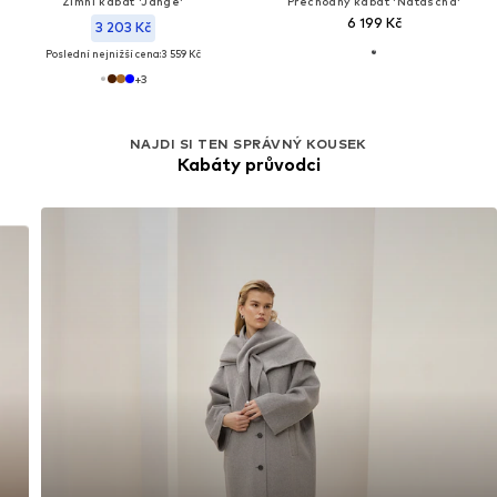
Zimní kabát 'Jange'
Přechodný kabát 'Natascha'
6 199 Kč
3 203 Kč
Poslední nejnižší cena:
3 559 Kč
+
3
NAJDI SI TEN SPRÁVNÝ KOUSEK
Kabáty průvodci