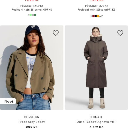
Původně: 1 249 Kč
Původně: 1 379 Kč
Poslední nejnižší cena:
1 099 Kč
Poslední nejnižší cena:
971 Kč
+
7
Nové
BERSHKA
KHUJO
Přechodný kabát
Zimní kabát 'Agneta-YM'
999 Kč
4 421 Kč