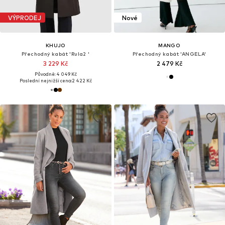
VÝPRODEJ
Nové
KHUJO
MANGO
Přechodný kabát 'Rula2 '
Přechodný kabát 'ANGELA'
3 229 Kč
2 479 Kč
Původně: 4 049 Kč
Poslední nejnižší cena:
2 422 Kč