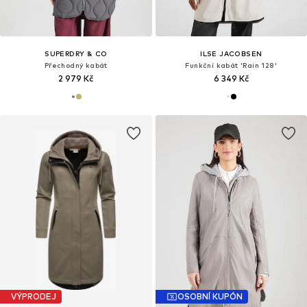
SUPERDRY & CO
ILSE JACOBSEN
Přechodný kabát
Funkční kabát 'Rain 128'
2 979 Kč
6 349 Kč
VÝPRODEJ
OSOBNÍ KUPÓN