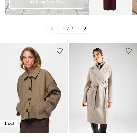
Zobrazit outfit
1
/
3
Nové