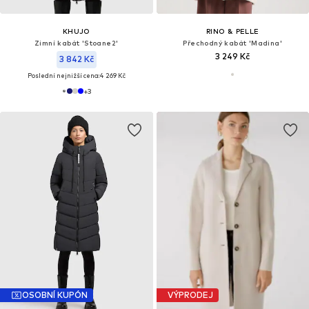
KHUJO
RINO & PELLE
Zimní kabát 'Stoane2'
Přechodný kabát 'Madina'
3 249 Kč
3 842 Kč
Poslední nejnižší cena:
4 269 Kč
+
3
OSOBNÍ KUPÓN
VÝPRODEJ