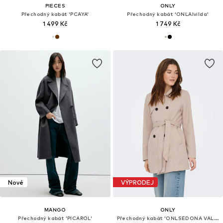
PIECES
ONLY
Přechodný kabát 'PCAYA'
Přechodný kabát 'ONLAlvilda'
1 499 Kč
1 749 Kč
Nové
VÝPRODEJ
MANGO
ONLY
Přechodný kabát 'PICAROL'
Přechodný kabát 'ONLSEDONA VALERIE'