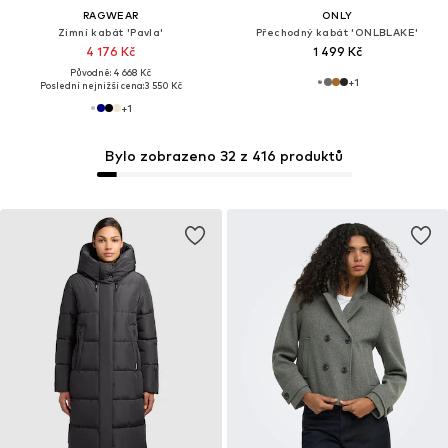
RAGWEAR
ONLY
Zimní kabát 'Pavla'
Přechodný kabát 'ONLBLAKE'
4 176 Kč
1 499 Kč
Původně: 4 668 Kč
+
1
Poslední nejnižší cena:
3 550 Kč
+
1
Bylo zobrazeno 32 z 416 produktů