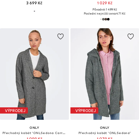
3 699 Kč
1 029 Kč
Původně: 1 499 Kč
Poslední nejnižší cena:
471 Kč
VÝPRODEJ
VÝPRODEJ
ONLY
ONLY
Přechodný kabát 'ONLSedona Carrie'
Přechodný kabát 'ONLSedona'
1 099 Kč
1 079 Kč