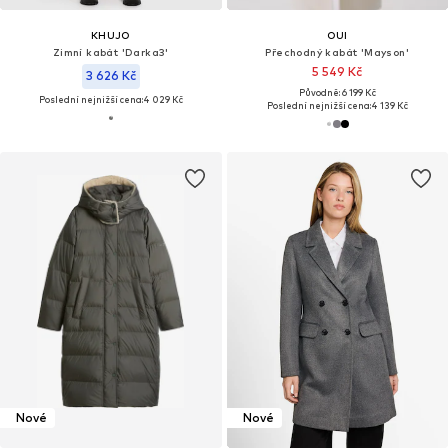
KHUJO
OUI
Zimní kabát 'Darka3'
Přechodný kabát 'Mayson'
5 549 Kč
3 626 Kč
Původně: 6 199 Kč
Poslední nejnižší cena:
4 029 Kč
Poslední nejnižší cena:
4 139 Kč
Nové
Nové