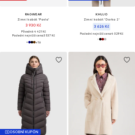
RAGWEAR
KHUJO
Zimní kabát 'Pavla'
Zimní kabát 'Darka 2'
3 930 Kč
3 626 Kč
Původně: 4 421 Kč
Poslední nejnižší cena:
4 029 Kč
Poslední nejnižší cena:
3 537 Kč
+
16
OSOBNÍ KUPÓN