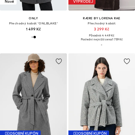
Nové
VÝPRODEJ
ONLY
RÆRE BY LORENA RAE
Přechodný kabát 'ONLBLAKE'
Přechodný kabát
1 499 Kč
3 299 Kč
Původně: 4 449 Kč
Poslední nejnižší cena:
1 759 Kč
OSOBNÍ KUPÓN
OSOBNÍ KUPÓN