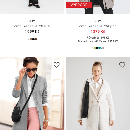
VÝPRODEJ
JDY
JDY
Zimní kabát 'JDYMAJA'
Zimní kabát 'JDYSkylar'
1 999 Kč
1 379 Kč
Původně: 1 999 Kč
Poslední nejnižší cena:
1 172 Kč
+
3