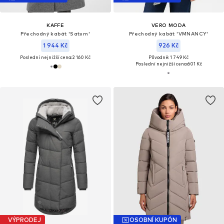
KAFFE
VERO MODA
Přechodný kabát 'Saturn'
Přechodný kabát 'VMNANCY'
1 944 Kč
926 Kč
Poslední nejnižší cena:
2 160 Kč
Původně: 1 749 Kč
Poslední nejnižší cena:
601 Kč
VÝPRODEJ
OSOBNÍ KUPÓN