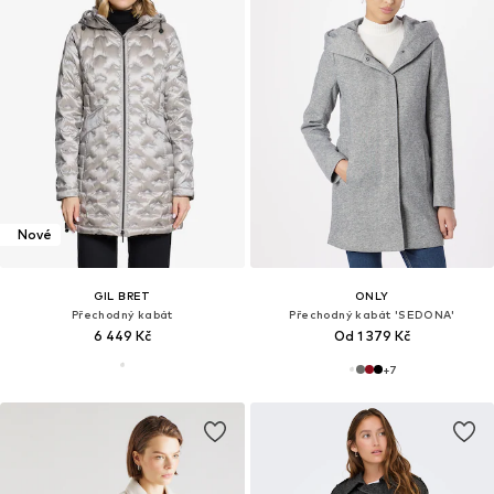
Nové
GIL BRET
ONLY
Přechodný kabát
Přechodný kabát 'SEDONA'
6 449 Kč
Od 1 379 Kč
+
7