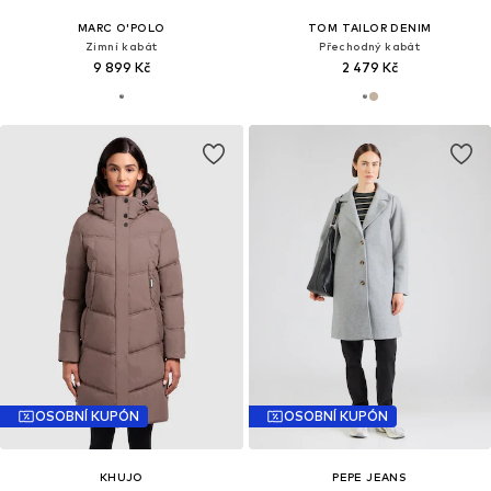
MARC O'POLO
TOM TAILOR DENIM
Zimní kabát
Přechodný kabát
9 899 Kč
2 479 Kč
OSOBNÍ KUPÓN
OSOBNÍ KUPÓN
KHUJO
PEPE JEANS