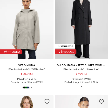
Exkluzivně
VÝPRODEJ
VÝPRODEJ
VERO MODA
GUIDO MARIA KRETSCHMER WOMEN
Přechodný kabát 'VMMalou'
Přechodný kabát 'Heather'
1 049 Kč
4 199 Kč
Původně: 1 249 Kč
Původně: 4 999 Kč
Poslední nejnižší cena:
989 Kč
Poslední nejnižší cena:
1 479 Kč
+
7