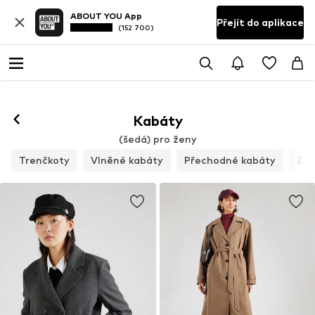
ABOUT YOU App
Přejít do aplikace
(152 700)
Kabáty
(šedá) pro ženy
Trenčkoty
Vlněné kabáty
Přechodné kabáty
Zim