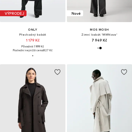
VÝPRODEJ
Nové
ONLY
MOS MOSH
Přechodný kabát
Zimní kabát 'MMNova'
1 179 Kč
7 949 Kč
Původně: 1 999 Kč
Poslední nejnižší cena:
827 Kč