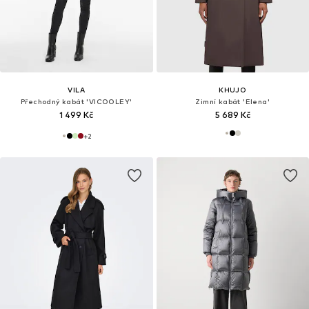
VILA
KHUJO
Přechodný kabát 'VICOOLEY'
Zimní kabát 'Elena'
1 499 Kč
5 689 Kč
+
2