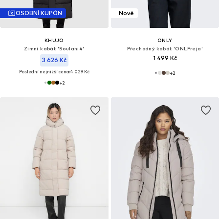
OSOBNÍ KUPÓN
Nové
KHUJO
ONLY
Zimní kabát 'Soulani4'
Přechodný kabát 'ONLFreja'
1 499 Kč
3 626 Kč
Poslední nejnižší cena:
4 029 Kč
+
2
+
2