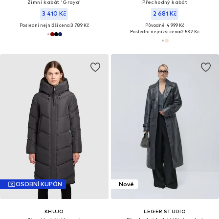
Zimní kabát 'Graya'
Přechodný kabát
3 410 Kč
2 681 Kč
Poslední nejnižší cena:
3 789 Kč
Původně: 4 999 Kč
Poslední nejnižší cena:
2 532 Kč
OSOBNÍ KUPÓN
Nové
KHUJO
LEGER STUDIO