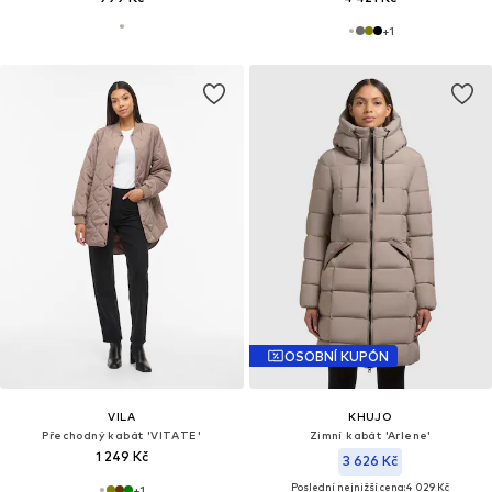
+
1
OSOBNÍ KUPÓN
VILA
KHUJO
Přechodný kabát 'VITATE'
Zimní kabát 'Arlene'
1 249 Kč
3 626 Kč
Poslední nejnižší cena:
4 029 Kč
+
1