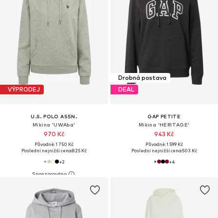
Drobná postava
VÝPRODEJ
DEAL
U.S. POLO ASSN.
GAP PETITE
Mikina 'UWAba'
Mikina 'HERITAGE'
970 Kč
943 Kč
Původně: 1 750 Kč
Původně: 1 599 Kč
Poslední nejnižší cena:
825 Kč
Poslední nejnižší cena:
503 Kč
+
2
+
4