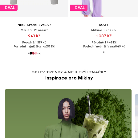
DEAL
DEAL
NIKE SPORTSWEAR
ROXY
Mikina 'Phoenix'
Mikina 'Lineup'
943 Kč
1 087 Kč
Původně: 1 599 Kč
Původně: 1 449 Kč
Poslední nejnižší cena:
657 Kč
Poslední nejnižší cena:
849 Kč
+
4
OBJEV TRENDY A NEJLEPŠÍ ZNAČKY
Inspirace pro Mikiny