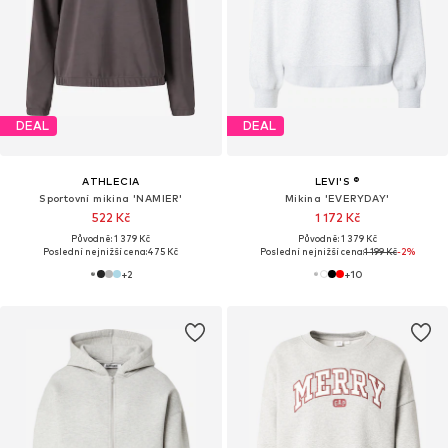
DEAL
DEAL
ATHLECIA
LEVI'S ®
Sportovní mikina 'NAMIER'
Mikina 'EVERYDAY'
522 Kč
1 172 Kč
Původně: 1 379 Kč
Původně: 1 379 Kč
Poslední nejnižší cena:
475 Kč
Poslední nejnižší cena:
1 199 Kč
-2%
+
2
+
10