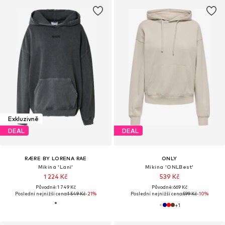
Exkluzivně
DEAL
DEAL
RÆRE BY LORENA RAE
ONLY
Mikina 'Lani'
Mikina 'ONLBest'
1 224 Kč
539 Kč
Původně: 1 749 Kč
Původně: 669 Kč
Poslední nejnižší cena:
1 549 Kč
-21%
Poslední nejnižší cena:
599 Kč
-10%
+
1