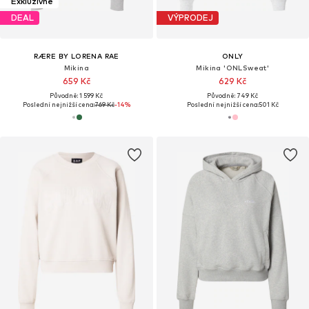
Exkluzivně
DEAL
VÝPRODEJ
RÆRE BY LORENA RAE
ONLY
Mikina
Mikina 'ONLSweat'
659 Kč
629 Kč
Původně: 1 599 Kč
Původně: 749 Kč
Poslední nejnižší cena:
769 Kč
-14%
Poslední nejnižší cena:
501 Kč