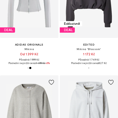
Exkluzivně
DEAL
DEAL
ADIDAS ORIGINALS
EDITED
Mikina
Mikina 'Blossom'
Od 1 399 Kč
1 172 Kč
Původně: 1 999 Kč
Původně: 1 749 Kč
Poslední nejnižší cena:
1 499 Kč
-6%
Poslední nejnižší cena:
827 Kč