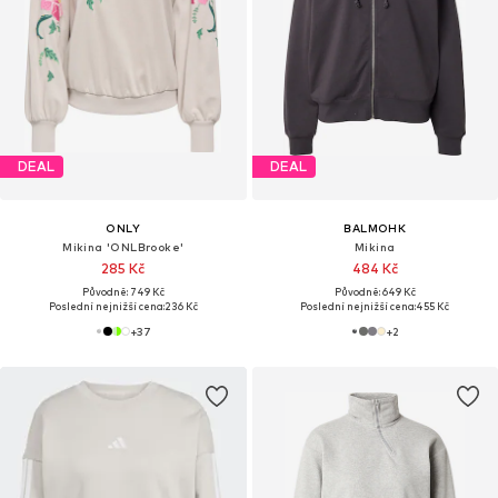
DEAL
DEAL
ONLY
BALMOHK
Mikina 'ONLBrooke'
Mikina
285 Kč
484 Kč
Původně: 749 Kč
Původně: 649 Kč
Poslední nejnižší cena:
236 Kč
Poslední nejnižší cena:
455 Kč
+
37
+
2