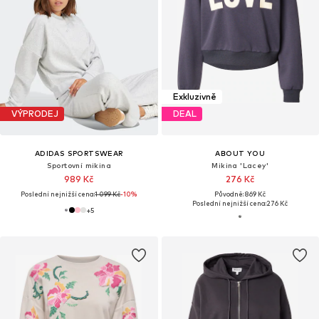
Exkluzivně
VÝPRODEJ
DEAL
ADIDAS SPORTSWEAR
ABOUT YOU
Sportovní mikina
Mikina 'Lacey'
989 Kč
276 Kč
Poslední nejnižší cena:
1 099 Kč
-10%
Původně: 869 Kč
Poslední nejnižší cena:
276 Kč
+
5