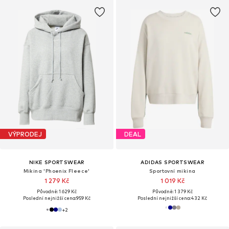
VÝPRODEJ
DEAL
NIKE SPORTSWEAR
ADIDAS SPORTSWEAR
Mikina 'Phoenix Fleece'
Sportovní mikina
1 279 Kč
1 019 Kč
Původně: 1 629 Kč
Původně: 1 379 Kč
Poslední nejnižší cena:
959 Kč
Poslední nejnižší cena:
432 Kč
+
2