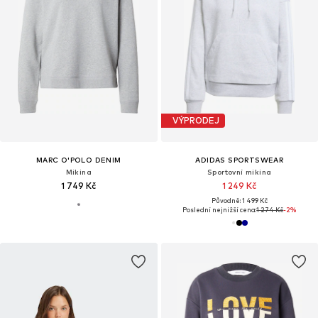
VÝPRODEJ
MARC O'POLO DENIM
ADIDAS SPORTSWEAR
Mikina
Sportovní mikina
1 749 Kč
1 249 Kč
Původně: 1 499 Kč
Poslední nejnižší cena:
1 274 Kč
-2%