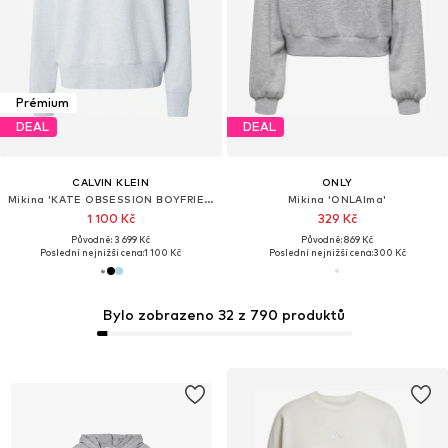
Prémium
DEAL
DEAL
CALVIN KLEIN
ONLY
Mikina 'KATE OBSESSION BOYFRIEND'
Mikina 'ONLAlma'
1 100 Kč
329 Kč
Původně: 3 699 Kč
Původně: 869 Kč
Poslední nejnižší cena:
1 100 Kč
Poslední nejnižší cena:
300 Kč
Bylo zobrazeno 32 z 790 produktů