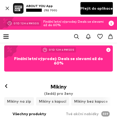
ABOUT YOU App
Přejít do aplikace
(152 700)
Finální letní výprodej: Deals se slevami
01
D
12
H
49
M
47
S
až do 60%
01
D
12
H
49
M
47
S
Finální letní výprodej: Deals se slevami až do
60%
Mikiny
(šedá) pro ženy
Mikiny na zip
Mikiny s kapucí
Mikiny bez kapuce
Všechny produkty
Tvé akční nabídky
559