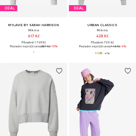
DEAL
DEAL
MYLAVIE BY SARAH HARRISON
URBAN CLASSICS
Mikina
Mikina
617 Kč
428 Kč
Původně: 1 749 Kč
Původně: 700 Kč
Poslední nejnižší cena:
687 Kč
-10%
Poslední nejnižší cena:
446 Kč
-4%
+
14