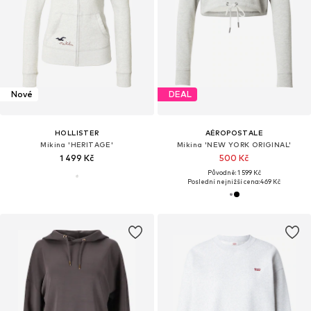
Nové
DEAL
HOLLISTER
AÉROPOSTALE
Mikina 'HERITAGE'
Mikina 'NEW YORK ORIGINAL'
1 499 Kč
500 Kč
Původně: 1 599 Kč
Poslední nejnižší cena:
469 Kč