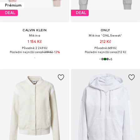
Prémium
DEAL
DEAL
CALVIN KLEIN
ONLY
Mikina
Mikina 'ONLSweat'
1 154 Kč
212 Kč
Původně: 2 249 Kč
Původně: 669 Kč
Poslední nejnižší cena:
1 319 Kč
-12%
Poslední nejnižší cena:
212 Kč
+
5