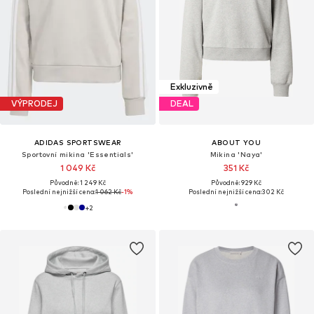
Exkluzivně
VÝPRODEJ
DEAL
ADIDAS SPORTSWEAR
ABOUT YOU
Sportovní mikina 'Essentials'
Mikina 'Naya'
1 049 Kč
351 Kč
Původně: 1 249 Kč
Původně: 929 Kč
Poslední nejnižší cena:
1 062 Kč
-1%
Poslední nejnižší cena:
302 Kč
+
2