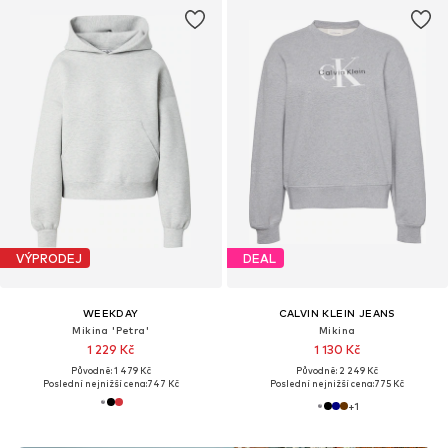
VÝPRODEJ
DEAL
WEEKDAY
CALVIN KLEIN JEANS
Mikina 'Petra'
Mikina
1 229 Kč
1 130 Kč
Původně: 1 479 Kč
Původně: 2 249 Kč
Poslední nejnižší cena:
747 Kč
Poslední nejnižší cena:
775 Kč
+
1