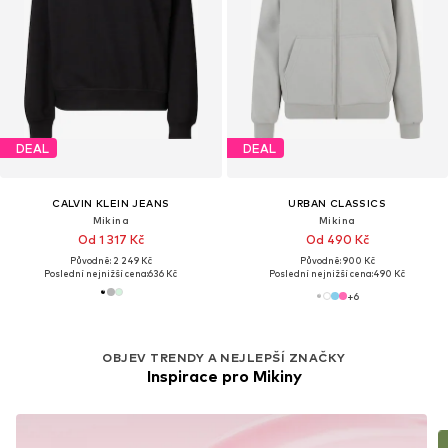
DEAL
DEAL
CALVIN KLEIN JEANS
URBAN CLASSICS
Mikina
Mikina
Od 1 317 Kč
Od 490 Kč
Původně: 2 249 Kč
Původně: 900 Kč
Poslední nejnižší cena:
636 Kč
Poslední nejnižší cena:
490 Kč
+
6
OBJEV TRENDY A NEJLEPŠÍ ZNAČKY
Inspirace pro Mikiny