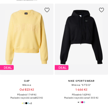
DEAL
DEAL
GAP
NIKE SPORTSWEAR
Mikina
Mikina 'STDO'
Od 823 Kč
1 466 Kč
Původně: 1 749 Kč
Původně: 1 629 Kč
Poslední nejnižší cena:
823 Kč
Poslední nejnižší cena:
1 303 Kč
+
3