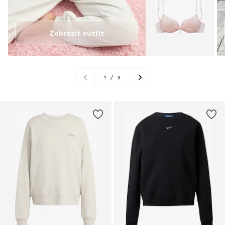
Zobrazit outfit
1
/
3