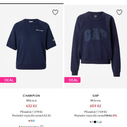
DEAL
DEAL
CHAMPION
GAP
Mikina
Mikina
432 Kč
659 Kč
Původně: 1 379 Kč
Původně: 1 749 Kč
Poslední nejnižší cena:
432 Kč
Poslední nejnižší cena:
719 Kč
-8%
+
3