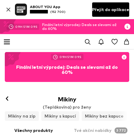
ABOUT YOU App
Přejít do aplikace
(152 700)
Finální letní výprodej: Deals se slevami až
09
H
51
M
06
S
do 60%
09
H
51
M
06
S
Finální letní výprodej: Deals se slevami až do
60%
Mikiny
(Teplákovina) pro ženy
Mikiny na zip
Mikiny s kapucí
Mikiny bez kapuce
Všechny produkty
Tvé akční nabídky
3 772