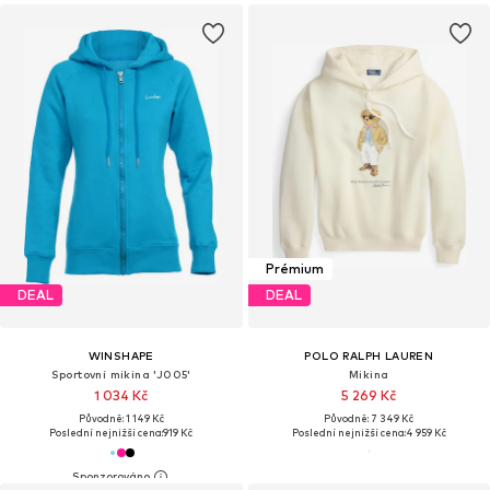
Prémium
DEAL
DEAL
WINSHAPE
POLO RALPH LAUREN
Sportovní mikina 'J005'
Mikina
1 034 Kč
5 269 Kč
Původně: 1 149 Kč
Původně: 7 349 Kč
Poslední nejnižší cena:
919 Kč
Poslední nejnižší cena:
4 959 Kč