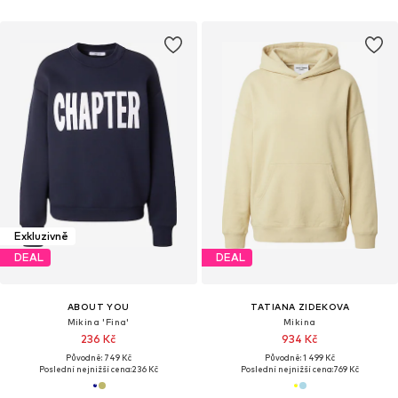
Exkluzivně
DEAL
DEAL
ABOUT YOU
TATIANA ZIDEKOVA
Mikina 'Fina'
Mikina
236 Kč
934 Kč
Původně: 749 Kč
Původně: 1 499 Kč
Poslední nejnižší cena:
236 Kč
Poslední nejnižší cena:
769 Kč