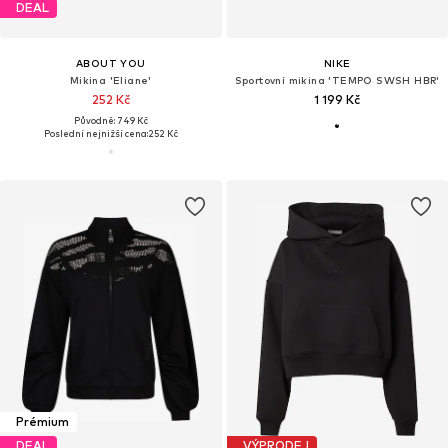
DEAL
ABOUT YOU
NIKE
Mikina 'Eliane'
Sportovní mikina 'TEMPO SWSH HBR'
252 Kč
1 199 Kč
Původně: 749 Kč
Poslední nejnižší cena:
252 Kč
Prémium
DEAL
VÝPRODEJ