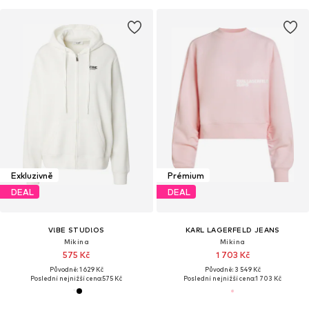
Exkluzivně
Prémium
DEAL
DEAL
V!BE STUD!OS
KARL LAGERFELD JEANS
Mikina
Mikina
575 Kč
1 703 Kč
Původně: 1 629 Kč
Původně: 3 549 Kč
Poslední nejnižší cena:
575 Kč
Poslední nejnižší cena:
1 703 Kč