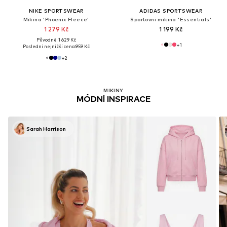
NIKE SPORTSWEAR
ADIDAS SPORTSWEAR
Mikina 'Phoenix Fleece'
Sportovní mikina 'Essentials'
1 279 Kč
1 199 Kč
Původně: 1 629 Kč
+
1
Poslední nejnižší cena:
959 Kč
+
2
MIKINY
MÓDNÍ INSPIRACE
Sarah Harrison