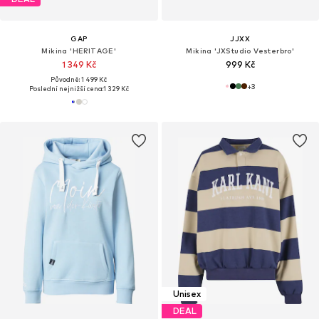
GAP
JJXX
Mikina 'HERITAGE'
Mikina 'JXStudio Vesterbro'
1 349 Kč
999 Kč
Původně: 1 499 Kč
+
3
Poslední nejnižší cena:
1 329 Kč
Unisex
DEAL