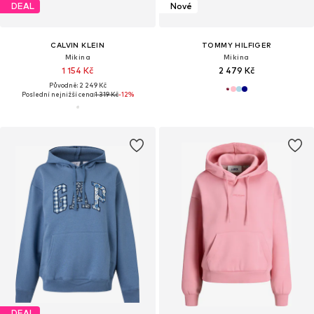
DEAL
Nové
CALVIN KLEIN
TOMMY HILFIGER
Mikina
Mikina
1 154 Kč
2 479 Kč
Původně: 2 249 Kč
Poslední nejnižší cena:
1 319 Kč
-12%
DEAL