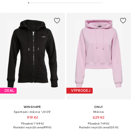
DEAL
VÝPRODEJ
WINSHAPE
ONLY
Sportovní mikina 'J005'
Mikina
919 Kč
629 Kč
Původně: 1 149 Kč
Původně: 749 Kč
Poslední nejnižší cena:
919 Kč
Poslední nejnižší cena:
530 Kč