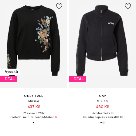
Vysoká
DEAL
DEAL
ONLY TALL
GAP
Mikina
Mikina
437 Kč
480 Kč
Původně: 869 Kč
Původně: 1 629 Kč
Poslední nejnižší cena:
454 Kč
-3%
Poslední nejnižší cena:
480 Kč