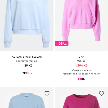
DEAL
ADIDAS SPORTSWEAR
GAP
Sportovní mikina
Mikina
1 129 Kč
1 394 Kč
Původně: 2 249 Kč
+
5
Poslední nejnižší cena:
1 499 Kč
-7%
+
1