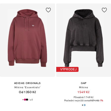
VÝPRODEJ
ADIDAS ORIGINALS
GAP
Mikina 'Essentials'
Mikina
Od 1 350 Kč
1 549 Kč
Původně: 1 749 Kč
+
1
Poslední nejnižší cena:
1 574 Kč
-1%