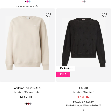
Prémium
DEAL
ADIDAS ORIGINALS
LIU JO
Mikina 'Essentials'
Mikina 'Better'
Od 1 200 Kč
1 620 Kč
Původně: 3 240 Kč
Poslední nejnižší cena:
1 620 Kč