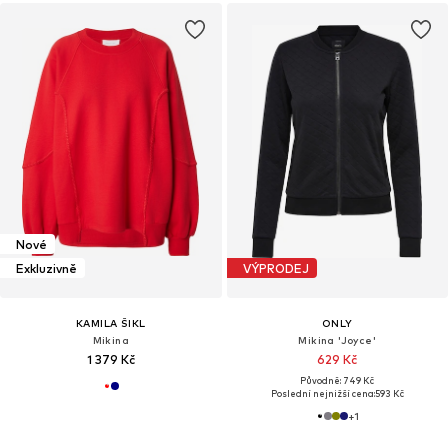
Nové
Exkluzivně
VÝPRODEJ
KAMILA ŠIKL
ONLY
Mikina
Mikina 'Joyce'
1 379 Kč
629 Kč
Původně: 749 Kč
Poslední nejnižší cena:
593 Kč
+
1