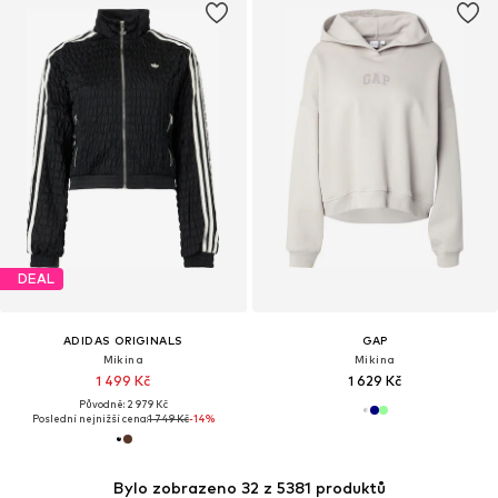
DEAL
ADIDAS ORIGINALS
GAP
Mikina
Mikina
1 499 Kč
1 629 Kč
Původně: 2 979 Kč
Poslední nejnižší cena:
1 749 Kč
-14%
Bylo zobrazeno 32 z 5381 produktů