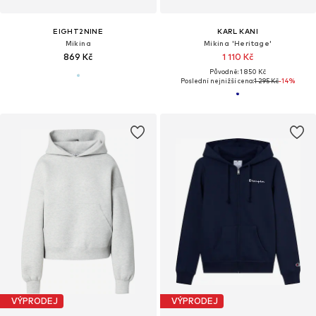
EIGHT2NINE
KARL KANI
Mikina
Mikina 'Heritage'
869 Kč
1 110 Kč
Původně: 1 850 Kč
Poslední nejnižší cena:
1 295 Kč
-14%
VÝPRODEJ
VÝPRODEJ