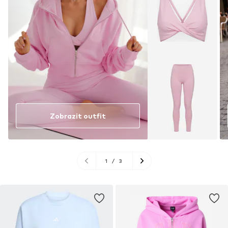
Zobrazit outfit
1
/
3