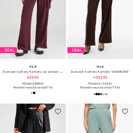
DEAL
DEAL
VILA
VILA
Zvonové kalhoty Kalhoty se sklady v pase 'VIHilda'
Zvonové kalhoty Kalhoty 'VIVARONE'
623 Kč
1 062 Kč
Původně: 869 Kč
Původně: 1 249 Kč
Poslední nejnižší cena:
517 Kč
Poslední nejnižší cena:
773 Kč
+
19