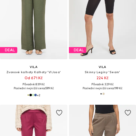
DEAL
DEAL
VILA
VILA
Zvonové kalhoty Kalhoty 'VIJosa'
Skinny Legíny 'Seam'
Od 671 Kč
224 Kč
Původně: 839 Kč
Původně: 329 Kč
Poslední nejnižší cena:
599 Kč
Poslední nejnižší cena:
199 Kč
+
2