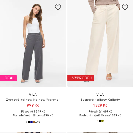
DEAL
VÝPRODEJ
VILA
VILA
Zvonové kalhoty Kalhoty 'Varone'
Zvonové kalhoty Kalhoty
999 Kč
1 329 Kč
Původně: 1 249 Kč
Původně: 1 499 Kč
Poslední nejnižší cena:
890 Kč
Poslední nejnižší cena:
1 329 Kč
+
19