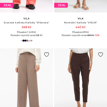
DEAL
DEAL
VILA
VILA
Zvonové kalhoty Kalhoty 'VIVarone'
Normální Kalhoty 'VISUN'
368 Kč
440 Kč
Původně: 1 249 Kč
Původně: 619 Kč
Poslední nejnižší cena:
368 Kč
Poslední nejnižší cena:
489 Kč
-10%
+
19