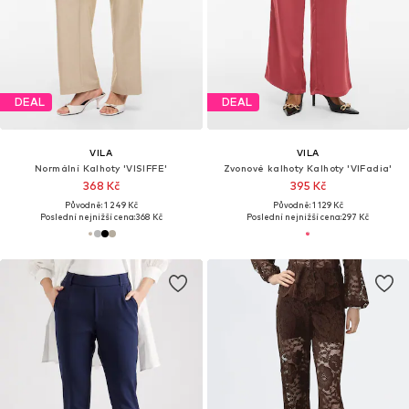
DEAL
DEAL
VILA
VILA
Normální Kalhoty 'VISIFFE'
Zvonové kalhoty Kalhoty 'VIFadia'
368 Kč
395 Kč
Původně: 1 249 Kč
Původně: 1 129 Kč
Poslední nejnižší cena:
368 Kč
Poslední nejnižší cena:
297 Kč