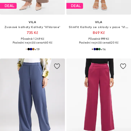
DEAL
DEAL
VILA
VILA
Zvonové kalhoty Kalhoty 'VIVarone'
Slimfit Kalhoty se sklady v pase 'VIVARONE'
735 Kč
849 Kč
Původně: 1 249 Kč
Původně: 999 Kč
Poslední nejnižší cena:
460 Kč
Poslední nejnižší cena:
620 Kč
+
19
+
14