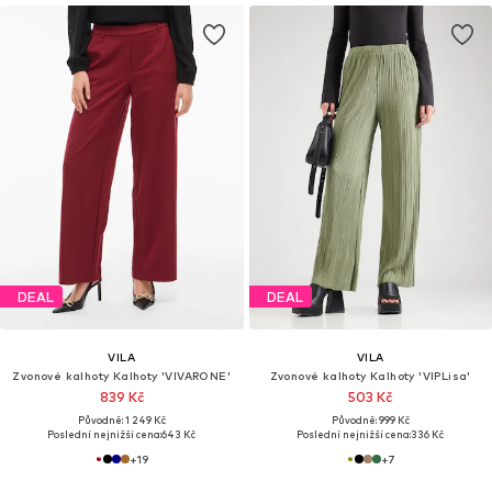
DEAL
DEAL
VILA
VILA
Zvonové kalhoty Kalhoty 'VIVARONE'
Zvonové kalhoty Kalhoty 'VIPLisa'
839 Kč
503 Kč
Původně: 1 249 Kč
Původně: 999 Kč
Poslední nejnižší cena:
643 Kč
Poslední nejnižší cena:
336 Kč
+
19
+
7