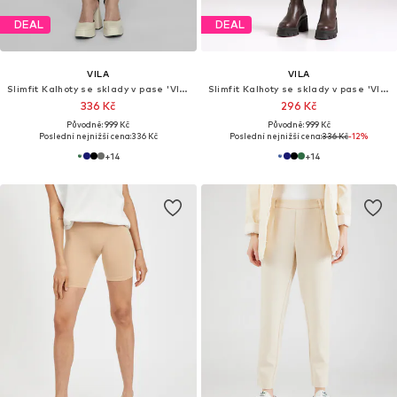
DEAL
DEAL
VILA
VILA
Slimfit Kalhoty se sklady v pase 'VIVarone'
Slimfit Kalhoty se sklady v pase 'VIVarone'
336 Kč
296 Kč
Původně: 999 Kč
Původně: 999 Kč
Poslední nejnižší cena:
336 Kč
Poslední nejnižší cena:
336 Kč
-12%
+
14
+
14