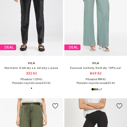
DEAL
DEAL
VILA
VILA
Normální Kalhoty se sklady v pase
Zvonové kalhoty Kalhoty 'VIPLisa'
332 Kč
849 Kč
Původně: 1 129 Kč
Původně: 999 Kč
Poslední nejnižší cena:
332 Kč
Poslední nejnižší cena:
620 Kč
+
7