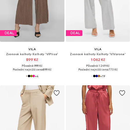
DEAL
DEAL
VILA
VILA
Zvonové kalhoty Kalhoty 'VIPlisa'
Zvonové kalhoty Kalhoty 'VIVarone'
899 Kč
1 062 Kč
Původně: 999 Kč
Původně: 1 249 Kč
Poslední nejnižší cena:
899 Kč
Poslední nejnižší cena:
773 Kč
+
4
+
19