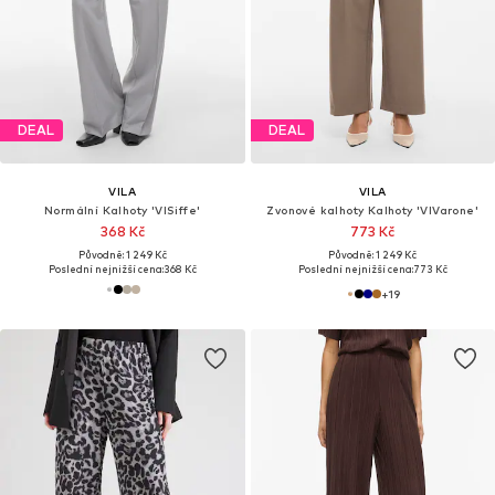
DEAL
DEAL
VILA
VILA
Normální Kalhoty 'VISiffe'
Zvonové kalhoty Kalhoty 'VIVarone'
368 Kč
773 Kč
Původně: 1 249 Kč
Původně: 1 249 Kč
Poslední nejnižší cena:
368 Kč
Poslední nejnižší cena:
773 Kč
+
19