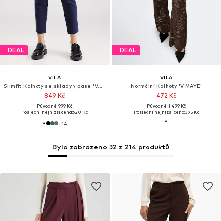
DEAL
DEAL
VILA
VILA
Slimfit Kalhoty se sklady v pase 'Varone'
Normální Kalhoty 'VIMAYE'
849 Kč
472 Kč
Původně: 999 Kč
Původně: 1 499 Kč
Poslední nejnižší cena:
620 Kč
Poslední nejnižší cena:
395 Kč
+
14
Bylo zobrazeno 32 z 214 produktů