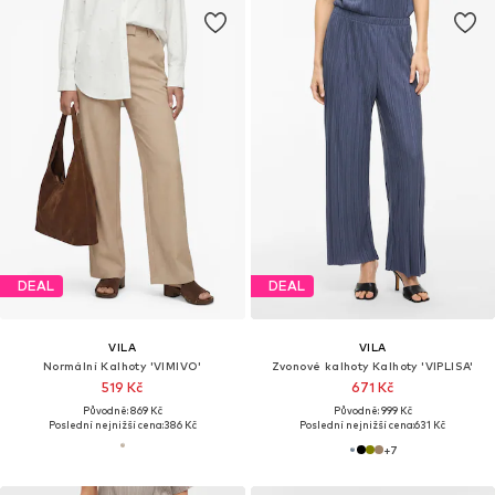
DEAL
DEAL
VILA
VILA
Normální Kalhoty 'VIMIVO'
Zvonové kalhoty Kalhoty 'VIPLISA'
519 Kč
671 Kč
Původně: 869 Kč
Původně: 999 Kč
Poslední nejnižší cena:
386 Kč
Poslední nejnižší cena:
631 Kč
+
7