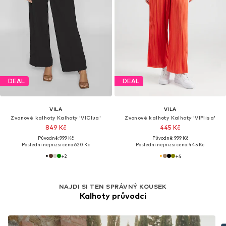
DEAL
DEAL
VILA
VILA
Zvonové kalhoty Kalhoty 'VIClua'
Zvonové kalhoty Kalhoty 'VIPlisa'
849 Kč
445 Kč
Původně: 999 Kč
Původně: 999 Kč
Poslední nejnižší cena:
620 Kč
Poslední nejnižší cena:
445 Kč
+
2
+
4
NAJDI SI TEN SPRÁVNÝ KOUSEK
Kalhoty průvodci