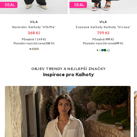
DEAL
DEAL
VILA
VILA
Normální Kalhoty 'VISiffe'
Zvonové kalhoty Kalhoty 'VIJosa'
368 Kč
799 Kč
Původně: 1 249 Kč
Původně: 999 Kč
Poslední nejnižší cena:
368 Kč
Poslední nejnižší cena:
699 Kč
+
2
OBJEV TRENDY A NEJLEPŠÍ ZNAČKY
Inspirace pro Kalhoty