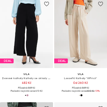
DEAL
DEAL
VILA
VILA
Zvonové kalhoty Kalhoty se sklady v pase 'VIRella'
Loosefit Kalhoty 'VIPricil'
482 Kč
Od 260 Kč
Původně: 869 Kč
Původně: 869 Kč
Poslední nejnižší cena:
413 Kč
Poslední nejnižší cena:
300 Kč
-13%