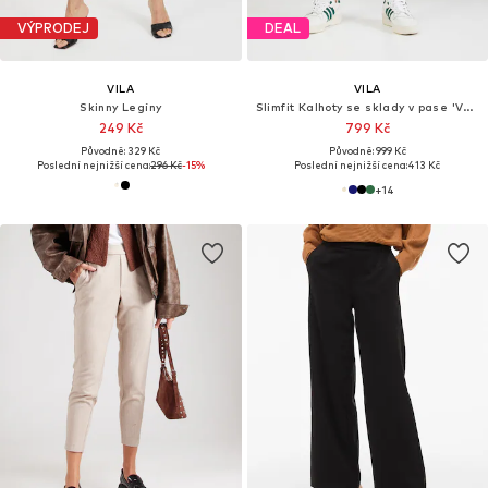
VÝPRODEJ
DEAL
VILA
VILA
Skinny Legíny
Slimfit Kalhoty se sklady v pase 'Varone'
249 Kč
799 Kč
Původně: 329 Kč
Původně: 999 Kč
Poslední nejnižší cena:
296 Kč
-15%
Poslední nejnižší cena:
413 Kč
+
14