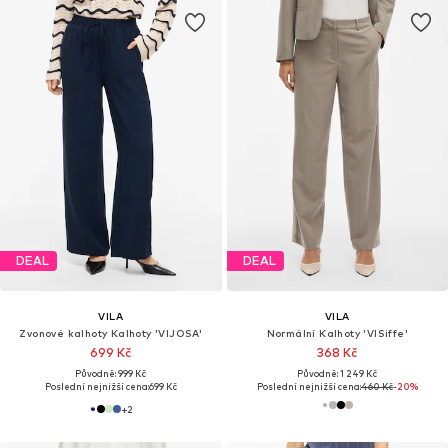
DEAL
DEAL
VILA
VILA
Zvonové kalhoty Kalhoty 'VIJOSA'
Normální Kalhoty 'VISiffe'
699 Kč
368 Kč
Původně: 999 Kč
Původně: 1 249 Kč
Poslední nejnižší cena:
699 Kč
Poslední nejnižší cena:
460 Kč
-20%
+
2