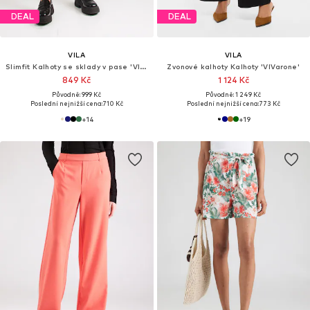
DEAL
DEAL
VILA
VILA
Slimfit Kalhoty se sklady v pase 'VIVarone'
Zvonové kalhoty Kalhoty 'VIVarone'
849 Kč
1 124 Kč
Původně: 999 Kč
Původně: 1 249 Kč
Poslední nejnižší cena:
710 Kč
Poslední nejnižší cena:
773 Kč
+
14
+
19