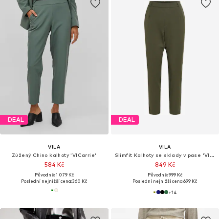
DEAL
DEAL
VILA
VILA
Zúžený Chino kalhoty 'VICarrie'
Slimfit Kalhoty se sklady v pase 'VIVARONE'
584 Kč
849 Kč
Původně: 1 079 Kč
Původně: 999 Kč
Poslední nejnižší cena:
360 Kč
Poslední nejnižší cena:
699 Kč
+
14