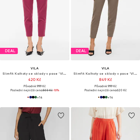
DEAL
DEAL
VILA
VILA
Slimfit Kalhoty se sklady v pase 'VIVARONE'
Slimfit Kalhoty se sklady v pase 'VIVarone'
420 Kč
849 Kč
Původně: 999 Kč
Původně: 999 Kč
Poslední nejnižší cena:
503 Kč
-16%
Poslední nejnižší cena:
620 Kč
+
14
+
14