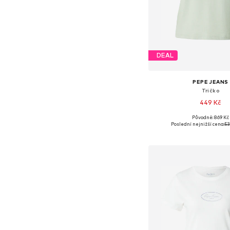
DEAL
PEPE JEANS
Tričko
449 Kč
Původně: 869 Kč
Dostupné velikosti: XS, S
Poslední nejnižší cena:
53
Přidat do koš