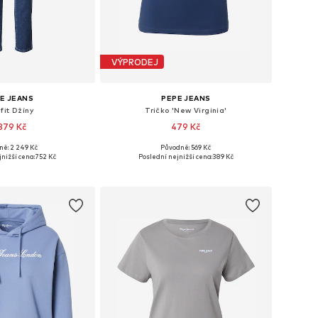
VÝPRODEJ
E JEANS
PEPE JEANS
fit Džíny
Tričko 'New Virginia'
 879 Kč
479 Kč
+
4
ně: 2 249 Kč
Původně: 569 Kč
mnoha velikostech
Dostupné velikosti: XS, S, M, XL
nižší cena:
752 Kč
Poslední nejnižší cena:
389 Kč
 do košíku
Přidat do košíku