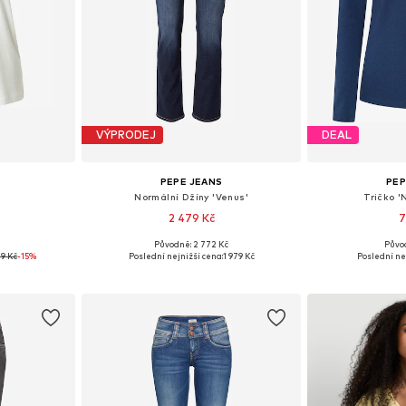
VÝPRODEJ
DEAL
PEPE JEANS
PEP
Normální Džíny 'Venus'
Tričko '
2 479 Kč
7
+
5
Původně: 2 772 Kč
Půvo
 S, M, L
Dostupné v mnoha velikostech
Dostupné vel
9 Kč
-15%
Poslední nejnižší cena:
1 979 Kč
Poslední ne
íku
Přidat do košíku
Přidat