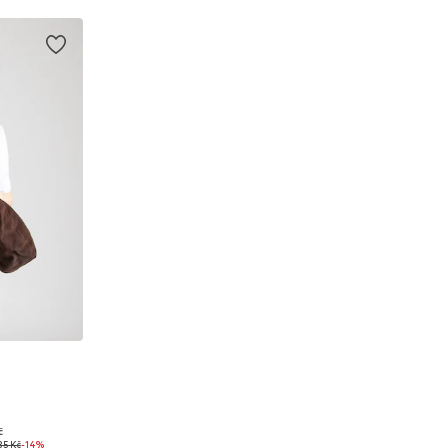
č
: XS
35 Kč
-14%