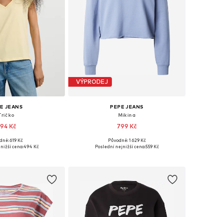
VÝPRODEJ
E JEANS
PEPE JEANS
Tričko
Mikina
94 Kč
799 Kč
dně: 619 Kč
Původně: 1 629 Kč
osti: XS, S, M, L, XL
Dostupné velikosti: XS, S, M, L
nižší cena:
494 Kč
Poslední nejnižší cena:
559 Kč
 do košíku
Přidat do košíku