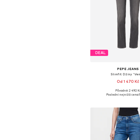
DEAL
PEPE JEANS
Slimfit Džíny 'Ve
Od 1 470 Kč
Původně: 2 492 K
Dostupné v mnoha vel
Poslední nejnižší cena:
Přidat do koš