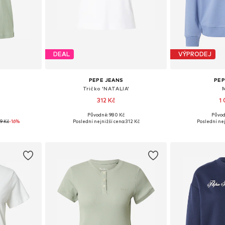
DEAL
VÝPRODEJ
PEPE JEANS
PEP
Tričko 'NATALIA'
312 Kč
1
Původně: 980 Kč
Původ
, M, L, XL
Dostupné velikosti: XS, S, M, L, XL
Dostupné veli
9 Kč
-16%
Poslední nejnižší cena:
312 Kč
Poslední nej
íku
Přidat do košíku
Přidat