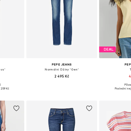
DEAL
PEPE JEANS
PEP
nus'
Normální Džíny 'Gen'
2 495 Kč
4
č
Půvo
ikostech
Dostupné v mnoha velikostech
Dostupné velik
1 259 Kč
Poslední nej
íku
Přidat do košíku
Přidat