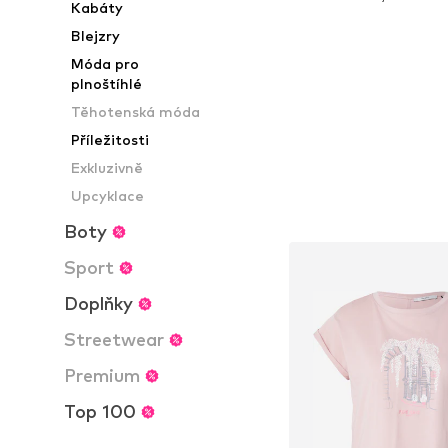
Kabáty
Přidat do koš
Blejzry
Móda pro
plnoštíhlé
Těhotenská móda
Příležitosti
Exkluzivně
Upcyklace
Boty
Sport
Doplňky
Streetwear
Premium
Top 100