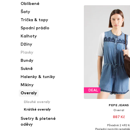
Oblíbené
Šaty
Trička & topy
Spodní prádlo
Kalhoty
Džíny
Plavky
Bundy
Sukně
Halenky & tuniky
Mikiny
DEAL
Overaly
Dlouhé overaly
PEPE JEANS
Krátké overaly
Overal
887 Kč
Svetry & pletené
oděvy
Původně: 2 492 K
Dostupné velikosti
Poslední nejnižší cena:
1 0