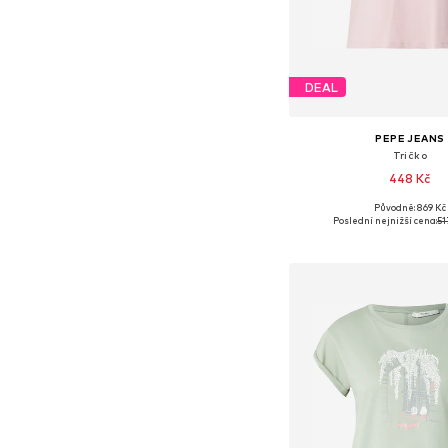
DEAL
PEPE JEANS
Tričko
448 Kč
Původně: 869 Kč
Dostupné velikosti: XS, S
Poslední nejnižší cena:
51
Přidat do koš