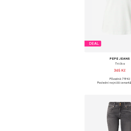
DEAL
PEPE JEANS
Tričko
365 Kč
Původně: 719 Kč
Dostupné velikosti: XS,
Poslední nejnižší cena:
42
Přidat do koš