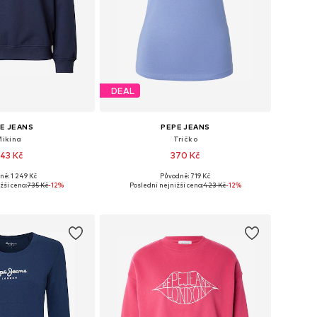
DEAL
E JEANS
PEPE JEANS
Mikina
Tričko
43 Kč
370 Kč
ně: 1 249 Kč
Původně: 719 Kč
 velikosti: XS
Dostupné velikosti: XS, S, M, L, XL
žší cena:
735 Kč
-12%
Poslední nejnižší cena:
423 Kč
-12%
 do košíku
Přidat do košíku