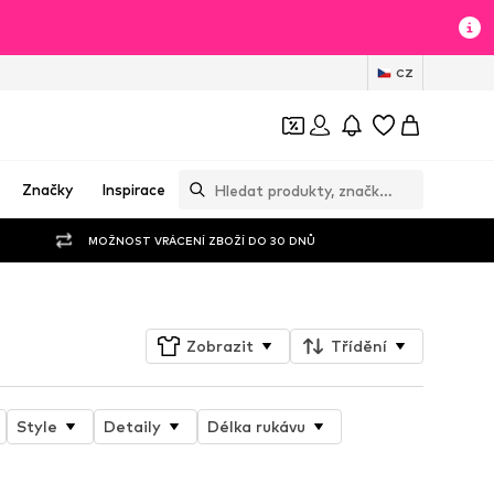
CZ
Značky
Inspirace
MOŽNOST VRÁCENÍ ZBOŽÍ DO 30 DNŮ
Zobrazit
Třídění
Style
Detaily
Délka rukávu