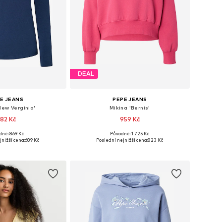
DEAL
E JEANS
PEPE JEANS
New Verginia'
Mikina 'Bernis'
82 Kč
959 Kč
dně: 869 Kč
Původně: 1 725 Kč
ikosti: S, M, L, XL
Dostupné velikosti: M, L
jnižší cena:
689 Kč
Poslední nejnižší cena:
823 Kč
 do košíku
Přidat do košíku