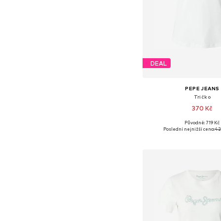
DEAL
PEPE JEANS
Tričko
370 Kč
Původně: 719 Kč
Dostupné velikosti: XS, S
Poslední nejnižší cena:
42
Přidat do koš