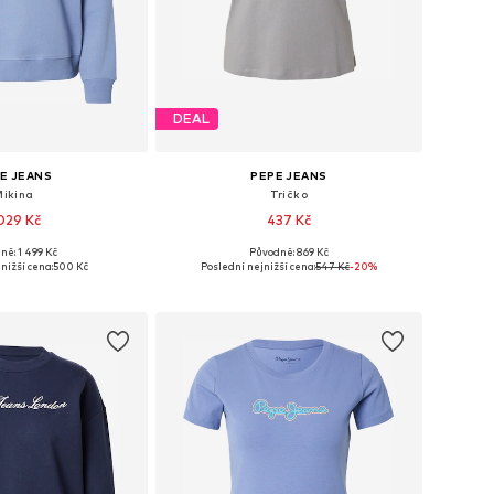
DEAL
E JEANS
PEPE JEANS
Mikina
Tričko
 029 Kč
437 Kč
ně: 1 499 Kč
Původně: 869 Kč
kosti: XS, S, M, XL
Dostupné velikosti: XS, S, M, L, XL
nižší cena:
500 Kč
Poslední nejnižší cena:
547 Kč
-20%
 do košíku
Přidat do košíku