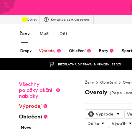
Outlet
Kontakt a centrum pomoci
Ženy
Muži
Děti
Dropy
Výprodej
Oblečení
Boty
Spor
BEZPLATNÁ DOPRAVA* & VRÁCENÍ ZBOŽÍ
Ženy
Oblečení
Over
Všechny
položky akční
Overaly
(Pepe Jean
nabídky
Výprodej
Výprodej
Ve
Oblečení
Délka
Výstřih
Nové