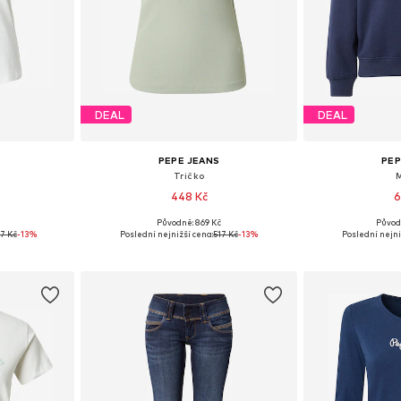
DEAL
DEAL
PEPE JEANS
PEP
Tričko
448 Kč
6
Původně: 869 Kč
Původ
, M, L, XL
Dostupné velikosti: XS, S, M, L
Dostupné
7 Kč
-13%
Poslední nejnižší cena:
517 Kč
-13%
Poslední nejni
íku
Přidat do košíku
Přidat