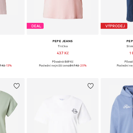
DEAL
VÝPRODEJ
PEPE JEANS
PEP
Tričko
Slim
437 Kč
1
Původně: 869 Kč
Původ
, M, L, XL
Dostupné velikosti: XS, S, M, L
Dostupné v 
7 Kč
-13%
Poslední nejnižší cena:
547 Kč
-20%
Poslední nej
íku
Přidat do košíku
Přidat