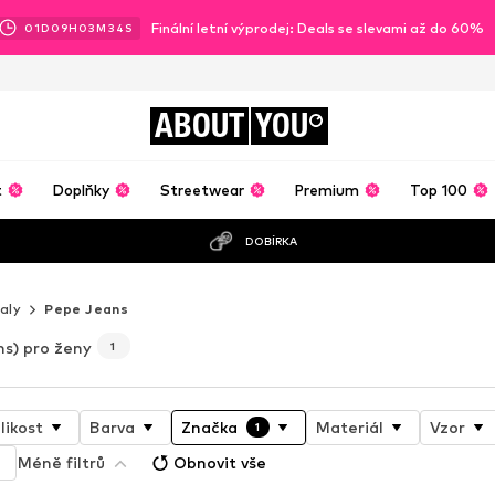
Finální letní výprodej: Deals se slevami až do 60%
01
D
09
H
03
M
32
S
ABOUT
YOU
t
Doplňky
Streetwear
Premium
Top 100
DOBÍRKA
aly
Pepe Jeans
s) pro ženy
1
likost
Barva
Značka
Materiál
Vzor
1
Méně filtrů
Obnovit vše