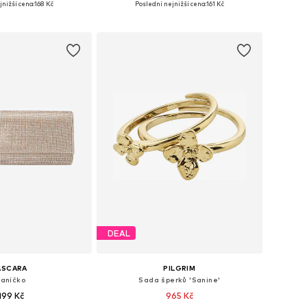
jnižší cena:
168 Kč
Poslední nejnižší cena:
161 Kč
 do košíku
Přidat do košíku
DEAL
ASCARA
PILGRIM
saníčko
Sada šperků 'Sanine'
 199 Kč
965 Kč