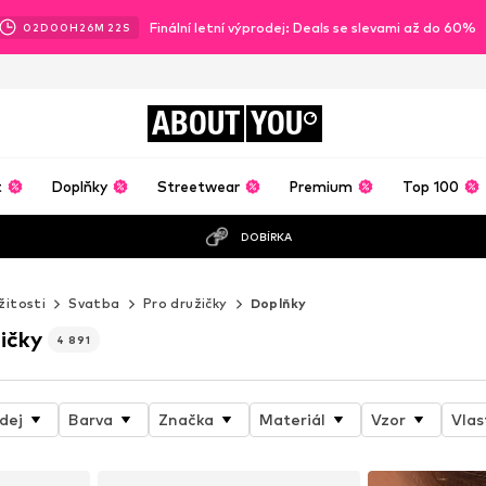
Finální letní výprodej: Deals se slevami až do 60%
02
D
00
H
26
M
21
S
ABOUT
YOU
t
Doplňky
Streetwear
Premium
Top 100
DOBÍRKA
žitosti
Svatba
Pro družičky
Doplňky
ičky
4 891
dej
Barva
Značka
Materiál
Vzor
Vlas