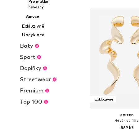
Přidat do koš
Pro matku
nevěsty
Vánoce
Exkluzivně
Upcyklace
Boty
Sport
Doplňky
Streetwear
Premium
Exkluzivně
Top 100
EDITED
Náušnice 'Nia
869 Kč
Dostupné velikosti: O