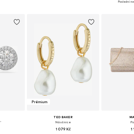
Poslední ne
íku
Přidat do košíku
Přidat
Prémium
TED BAKER
M
'
Náušnice
P
1 079 Kč
1