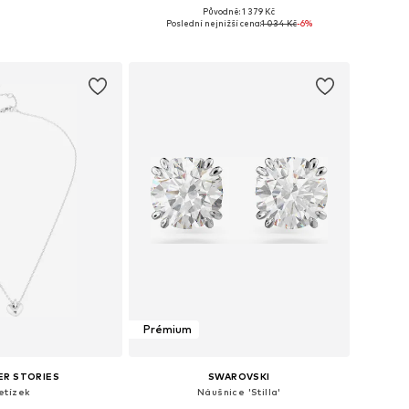
Původně: 1 379 Kč
likosti: One Size
Dostupné velikosti: One Size
Poslední nejnižší cena:
1 034 Kč
-6%
 do košíku
Přidat do košíku
Prémium
ER STORIES
SWAROVSKI
etízek
Náušnice 'Stilla'