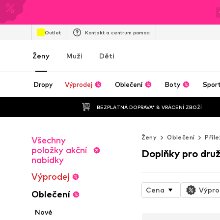
Outlet
Kontakt a centrum pomoci
Ženy
Muži
Děti
Dropy
Výprodej
Oblečení
Boty
Spor
BEZPLATNÁ DOPRAVA* & VRÁCENÍ ZBOŽÍ
Ženy
Oblečení
Příle
Všechny
položky akční
Doplňky pro druž
nabídky
Výprodej
Cena
Výpro
Oblečení
Nové