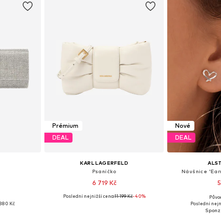
Prémium
Nové
DEAL
DEAL
KARL LAGERFELD
ALS
Psaníčko
Náušnice 'Ear
6 719 Kč
5
Poslední nejnižší cena:
11 199 Kč
-40%
Půvo
ne Size
Dostupné velikosti: One Size
Dostupné ve
380 Kč
Poslední nejn
íku
Přidat do košíku
Přidat