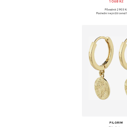
1 068 Kč
Původně: 2 903 K
Dostupné velikosti: O
Poslední nejnižší cena:
1
Přidat do koš
PILGRIM