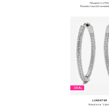
Původně: 2 479 K
Dostupné velikosti: O
Poslední nejnižší cena:
2 2
Přidat do koš
DEAL
LUXENTER
Náušnice 'Libu