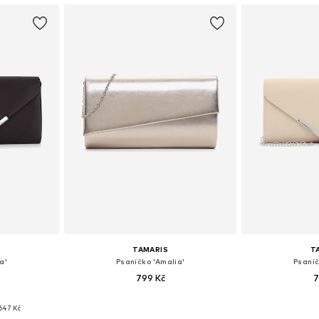
TAMARIS
T
a'
Psaníčko 'Amalia'
Psaníč
799 Kč
7
ne Size
Dostupné velikosti: One Size
Dostupné ve
647 Kč