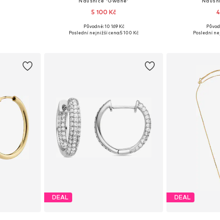
Náušnice 'Gwane'
Náušni
5 100 Kč
4
Původně: 10 169 Kč
Původ
ne Size
Dostupné velikosti: One Size
Dostupné ve
Poslední nejnižší cena:
5 100 Kč
Poslední nej
íku
Přidat do košíku
Přidat
DEAL
DEAL