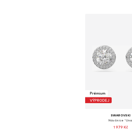
Přidat do koš
Prémium
VÝPRODEJ
SWAROVSKI
Náušnice 'Una
1 979 Kč