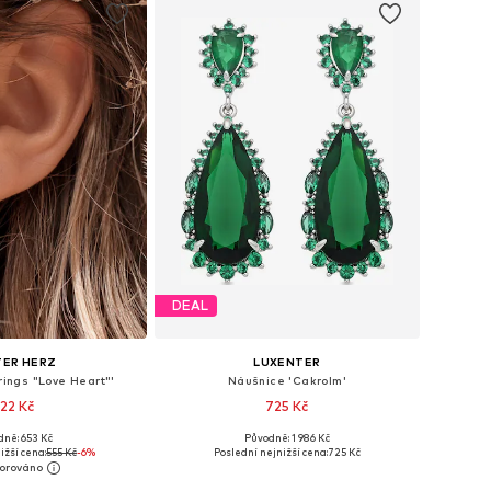
DEAL
TER HERZ
LUXENTER
rings "Love Heart"'
Náušnice 'Cakrolm'
22 Kč
725 Kč
dně: 653 Kč
Původně: 1 986 Kč
likosti: One Size
Dostupné velikosti: One Size
ižší cena:
555 Kč
-6%
Poslední nejnižší cena:
725 Kč
 do košíku
Přidat do košíku