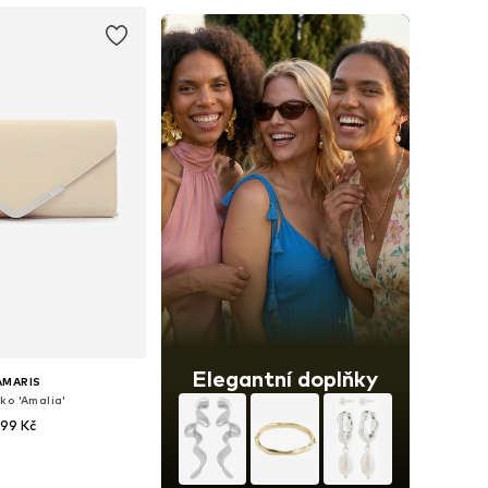
Elegantní doplňky
AMARIS
ko 'Amalia'
99 Kč
+
1
likosti: One Size