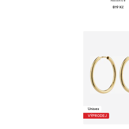
Náušnice
819 Kč
Dostupné velikosti: O
Přidat do koš
Unisex
VÝPRODEJ