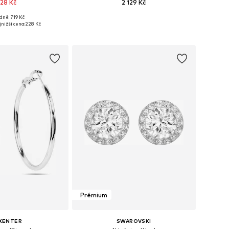
28 Kč
2 129 Kč
dně: 719 Kč
likosti: One Size
Dostupné velikosti: One Size
nižší cena:
228 Kč
 do košíku
Přidat do košíku
Prémium
XENTER
SWAROVSKI