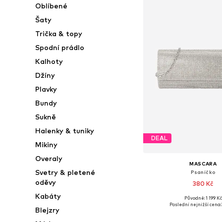
Oblíbené
Šaty
Trička & topy
Spodní prádlo
Kalhoty
Džíny
Plavky
Bundy
Sukně
Halenky & tuniky
DEAL
Mikiny
Overaly
MASCARA
Svetry & pletené
Psaníčko
oděvy
380 Kč
Kabáty
Původně: 1 199 Kč
Dostupné velikosti: O
Poslední nejnižší cena:
Blejzry
Přidat do koš