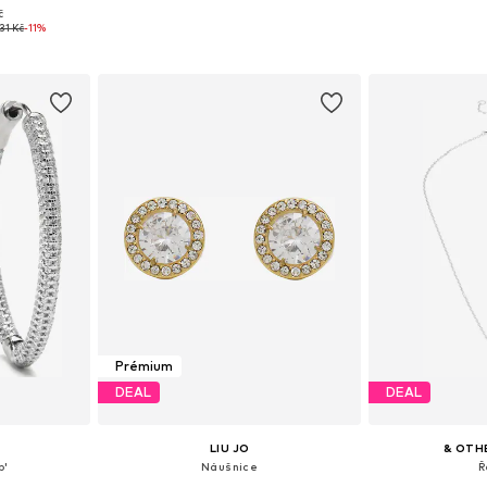
č
ne Size
Dostupné velikosti: One Size
Dostupné ve
31 Kč
-11%
íku
Přidat do košíku
Přidat
Prémium
DEAL
DEAL
LIU JO
& OTH
b'
Náušnice
Ř