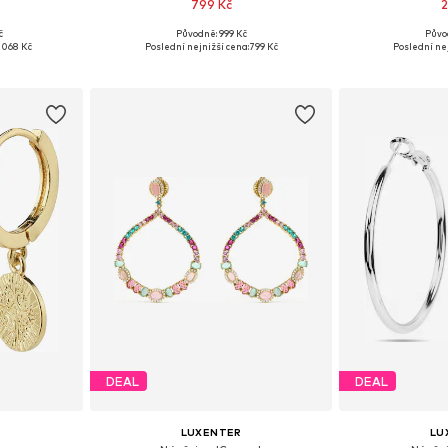
799 Kč
2
č
Původně: 999 Kč
Půvo
ne Size
Dostupné velikosti: One Size
Dostupné ve
 068 Kč
Poslední nejnižší cena:
799 Kč
Poslední nej
íku
Přidat do košíku
Přidat
DEAL
DEAL
LUXENTER
LU