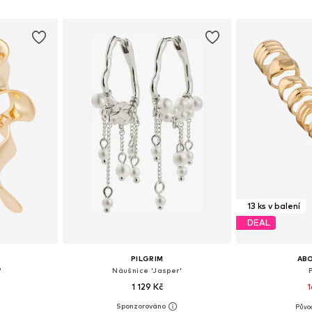
íku
Přidat do košíku
Přidat
13 ks v balení
DEAL
PILGRIM
AB
'
Náušnice 'Jasper'
1 129 Kč
1
Půvo
ne Size
Dostupné velikosti: One Size
Dostupné v