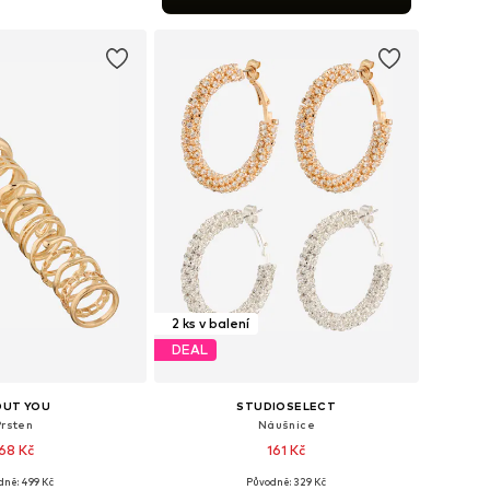
 do košíku
2 ks v balení
DEAL
OUT YOU
STUDIOSELECT
Prsten
Náušnice
68 Kč
161 Kč
dně: 499 Kč
Původně: 329 Kč
elikosti: 50-60
Dostupné velikosti: One Size