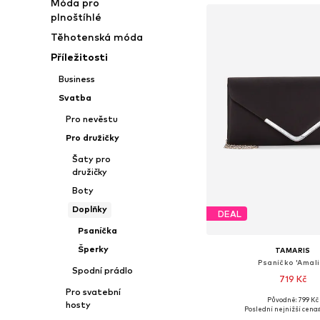
Móda pro
plnoštíhlé
Těhotenská móda
Příležitosti
Business
Svatba
Pro nevěstu
Pro družičky
Šaty pro
družičky
Boty
Doplňky
DEAL
Psaníčka
Šperky
TAMARIS
Psaníčko 'Amali
Spodní prádlo
719 Kč
Pro svatební
Původně: 799 Kč
hosty
Dostupné velikosti: O
Poslední nejnižší cena: