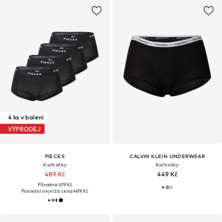
4 ks v balení
VÝPRODEJ
PIECES
CALVIN KLEIN UNDERWEAR
Kalhotky
Kalhotky
489 Kč
449 Kč
Původně: 619 Kč
Poslední nejnižší cena:
489 Kč