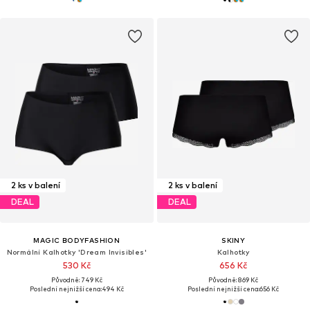
2 ks v balení
2 ks v balení
DEAL
DEAL
MAGIC BODYFASHION
SKINY
Normální Kalhotky 'Dream Invisibles'
Kalhotky
530 Kč
656 Kč
Původně: 749 Kč
Původně: 869 Kč
Poslední nejnižší cena:
494 Kč
Poslední nejnižší cena:
656 Kč