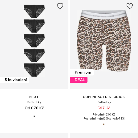
Prémium
5 ks v balení
DEAL
NEXT
COPENHAGEN STUDIOS
Kalhotky
Kalhotky
Od 878 Kč
567 Kč
Původně: 630 Kč
Poslední nejnižší cena:
567 Kč