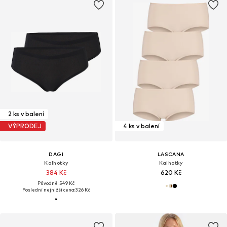
2 ks v balení
VÝPRODEJ
4 ks v balení
DAGI
LASCANA
Kalhotky
Kalhotky
384 Kč
620 Kč
Původně: 549 Kč
Poslední nejnižší cena:
326 Kč