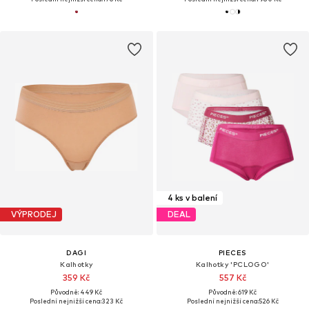
4 ks v balení
VÝPRODEJ
DEAL
DAGI
PIECES
Kalhotky
Kalhotky 'PCLOGO'
359 Kč
557 Kč
Původně: 449 Kč
Původně: 619 Kč
Poslední nejnižší cena:
323 Kč
Poslední nejnižší cena:
526 Kč