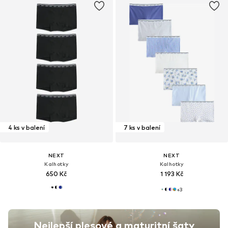
4 ks v balení
7 ks v balení
NEXT
NEXT
Kalhotky
Kalhotky
650 Kč
1 193 Kč
+
3
Nejlepší plesové a maturitní šaty