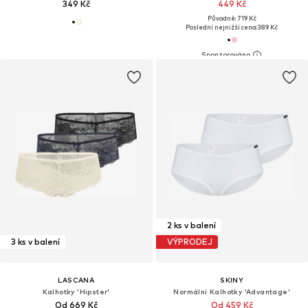
349 Kč
449 Kč
Původně: 719 Kč
Poslední nejnižší cena:
389 Kč
2 ks v balení
3 ks v balení
VÝPRODEJ
LASCANA
SKINY
Kalhotky 'Hipster'
Normální Kalhotky 'Advantage'
Od 669 Kč
Od 459 Kč