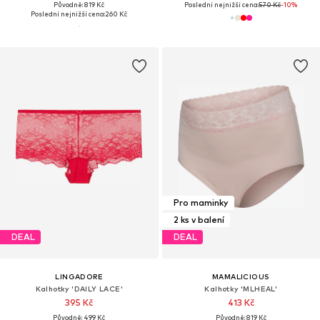
Původně: 819 Kč
Poslední nejnižší cena:
570 Kč
-10%
Poslední nejnižší cena:
260 Kč
Pro maminky
2 ks v balení
DEAL
DEAL
LINGADORE
MAMALICIOUS
Kalhotky 'DAILY LACE'
Kalhotky 'MLHEAL'
395 Kč
413 Kč
Původně: 499 Kč
Původně: 819 Kč