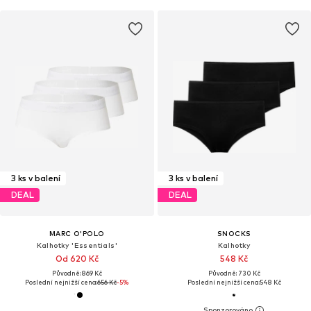
3 ks v balení
3 ks v balení
DEAL
DEAL
MARC O'POLO
SNOCKS
Kalhotky 'Essentials'
Kalhotky
Od 620 Kč
548 Kč
Původně: 869 Kč
Původně: 730 Kč
Poslední nejnižší cena:
656 Kč
-5%
Poslední nejnižší cena:
548 Kč