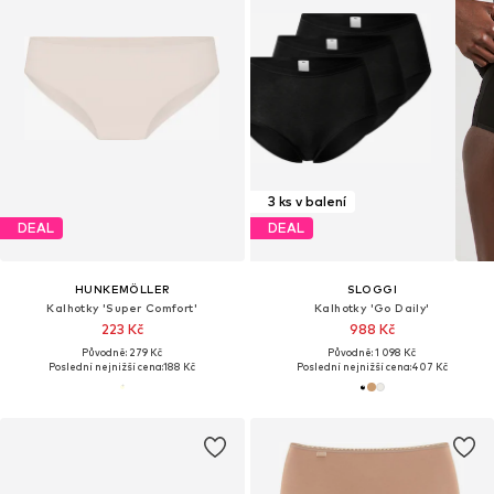
3 ks v balení
DEAL
DEAL
HUNKEMÖLLER
SLOGGI
Kalhotky 'Super Comfort'
Kalhotky 'Go Daily'
223 Kč
988 Kč
Původně: 279 Kč
Původně: 1 098 Kč
Poslední nejnižší cena:
188 Kč
Poslední nejnižší cena:
407 Kč