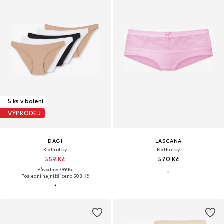
5 ks v balení
VÝPRODEJ
DAGI
LASCANA
Kalhotky
Kalhotky
559 Kč
570 Kč
Původně: 799 Kč
Poslední nejnižší cena:
503 Kč