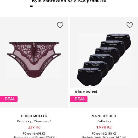
Bylo zobrazeno 32 z 948 produktů
6 ks v balení
DEAL
DEAL
HUNKEMÖLLER
MARC O'POLO
Kalhotky 'Cinnamon'
Kalhotky
237 Kč
1 978 Kč
Původně: 499 Kč
Původně: 2 198 Kč
Poslední nejnižší cena:
176 Kč
Poslední nejnižší cena:
1 980 Kč