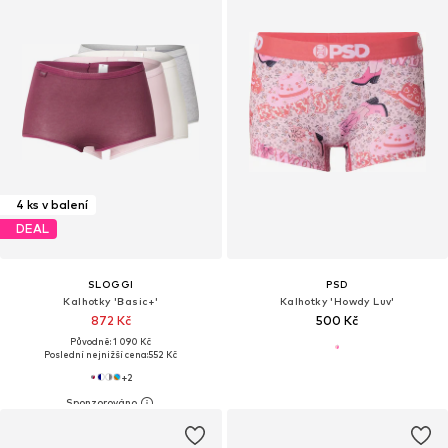
4 ks v balení
DEAL
SLOGGI
PSD
Kalhotky 'Basic+'
Kalhotky 'Howdy Luv'
872 Kč
500 Kč
Původně: 1 090 Kč
Poslední nejnižší cena:
552 Kč
+
2