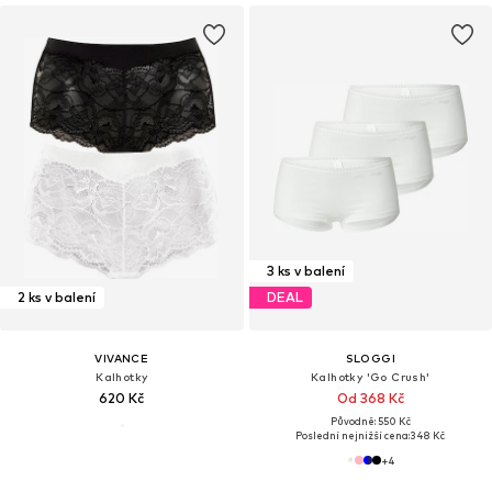
3 ks v balení
2 ks v balení
DEAL
VIVANCE
SLOGGI
Kalhotky
Kalhotky 'Go Crush'
620 Kč
Od 368 Kč
Původně: 550 Kč
Poslední nejnižší cena:
348 Kč
+
4