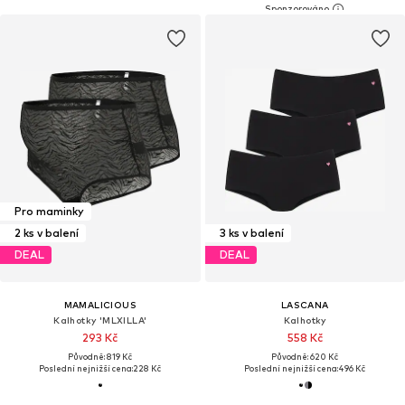
Pro maminky
2 ks v balení
3 ks v balení
DEAL
DEAL
MAMALICIOUS
LASCANA
Kalhotky 'MLXILLA'
Kalhotky
293 Kč
558 Kč
Původně: 819 Kč
Původně: 620 Kč
Poslední nejnižší cena:
228 Kč
Poslední nejnižší cena:
496 Kč