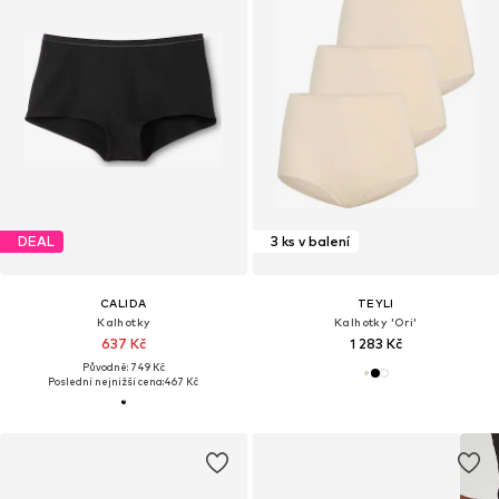
DEAL
3 ks v balení
CALIDA
TEYLI
Kalhotky
Kalhotky 'Ori'
637 Kč
1 283 Kč
Původně: 749 Kč
Poslední nejnižší cena:
467 Kč