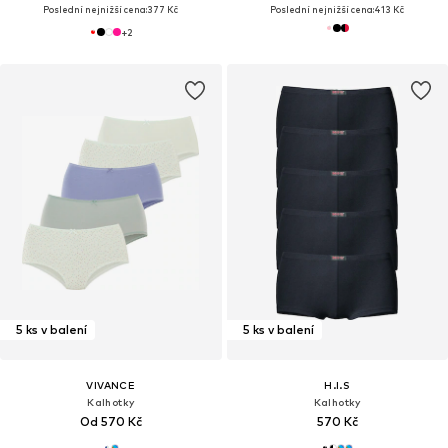
Poslední nejnižší cena:
377 Kč
Poslední nejnižší cena:
413 Kč
+
2
5 ks v balení
5 ks v balení
VIVANCE
H.I.S
Kalhotky
Kalhotky
Od 570 Kč
570 Kč