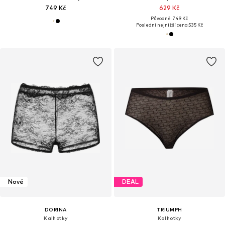
749 Kč
629 Kč
Původně: 749 Kč
Poslední nejnižší cena:
535 Kč
Nové
DEAL
DORINA
TRIUMPH
Kalhotky
Kalhotky