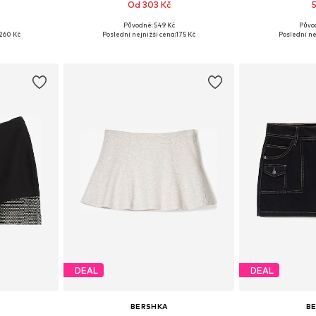
Od 303 Kč
Původně: 549 Kč
Půvo
, 40, 42, 44
Dostupné velikosti: 34, 36, 38, 40
Dostupné v
260 Kč
Poslední nejnižší cena:
175 Kč
Poslední ne
íku
Přidat do košíku
Přidat
DEAL
DEAL
BERSHKA
B