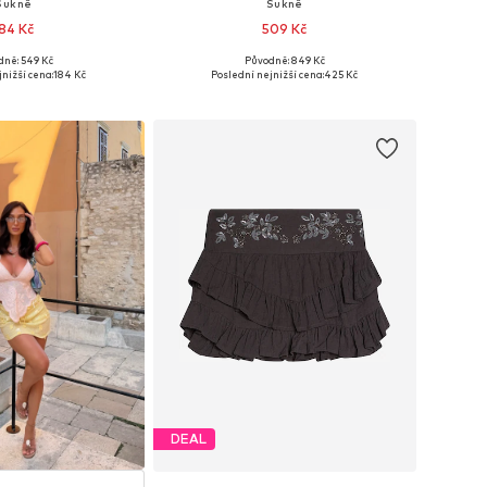
Sukně
Sukně
84 Kč
509 Kč
dně: 549 Kč
Původně: 849 Kč
 velikosti: 44
Dostupné velikosti: 34, 36, 38, 40, 42
nižší cena:
184 Kč
Poslední nejnižší cena:
425 Kč
 do košíku
Přidat do košíku
DEAL