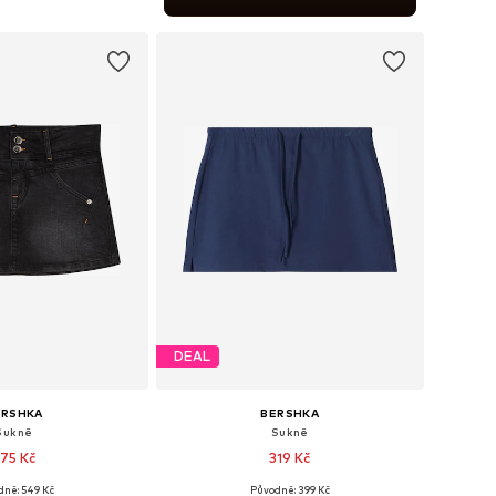
 do košíku
DEAL
ERSHKA
BERSHKA
Sukně
Sukně
75 Kč
319 Kč
dně: 549 Kč
Původně: 399 Kč