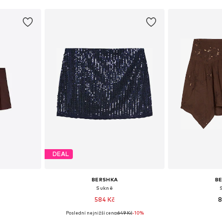
DEAL
BERSHKA
B
Sukně
584 Kč
8
Poslední nejnižší cena:
649 Kč
-10%
38, 40, 42
Dostupné velikosti: 34, 36, 38, 40, 42
Dostupné velikosti