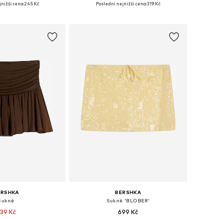
: 32, 34, 36, 38, 40, 42
Dostupné velikosti: 36, 38, 40
nižší cena:
245 Kč
Poslední nejnižší cena:
319 Kč
 do košíku
Přidat do košíku
ERSHKA
BERSHKA
Sukně
Sukně 'BLOBER'
39 Kč
699 Kč