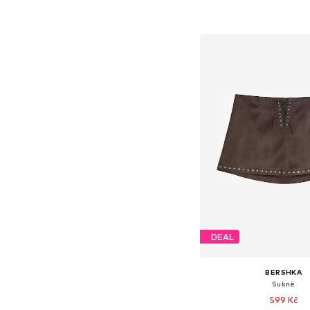
Dostupné velikosti: 32, 34, 
Přidat do koš
DEAL
BERSHKA
Sukně
599 Kč