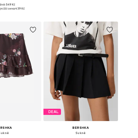
dně: 549 Kč
osti: 34, 36, 38, 40
Dostupné velikosti: 34, 36, 38, 40
nižší cena:
439 Kč
 do košíku
Přidat do košíku
DEAL
ERSHKA
BERSHKA
Sukně
Sukně