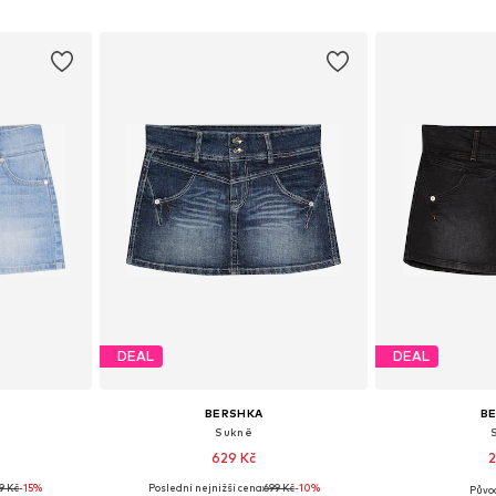
íku
Přidat do košíku
Přidat
DEAL
DEAL
BERSHKA
B
Sukně
629 Kč
2
9 Kč
-15%
Poslední nejnižší cena:
699 Kč
-10%
Půvo