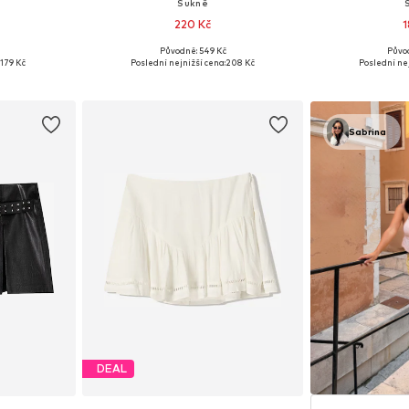
Sukně
220 Kč
1
Původně: 549 Kč
Půvo
36, 38, 40
Dostupné velikosti: 36, 38, 40, 42
Dostupné
179 Kč
Poslední nejnižší cena:
208 Kč
Poslední nej
íku
Přidat do košíku
Přidat
Sabrina
DEAL