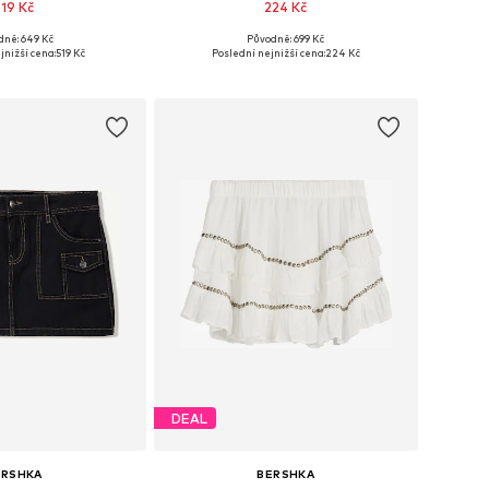
519 Kč
224 Kč
dně: 649 Kč
Původně: 699 Kč
elikosti: 34, 38
Dostupné velikosti: 34, 36
jnižší cena:
519 Kč
Poslední nejnižší cena:
224 Kč
 do košíku
Přidat do košíku
DEAL
ERSHKA
BERSHKA