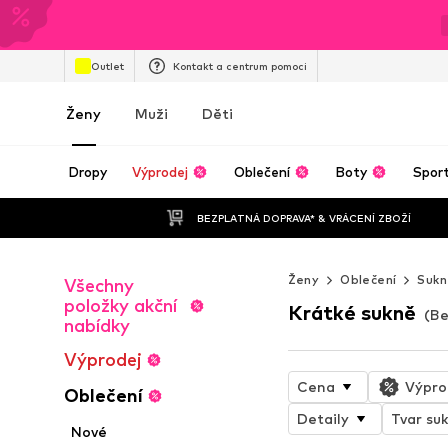
Outlet
Kontakt a centrum pomoci
Ženy
Muži
Děti
Dropy
Výprodej
Oblečení
Boty
Spor
BEZPLATNÁ DOPRAVA* & VRÁCENÍ ZBOŽÍ
Ženy
Oblečení
Sukn
Všechny
položky akční
Krátké sukně
(Be
nabídky
Výprodej
Cena
Výpro
Oblečení
Detaily
Tvar su
Nové