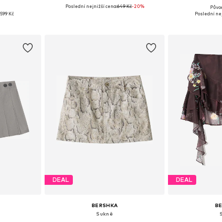
Poslední nejnižší cena:
649 Kč
-20%
Půvo
36, 38, 40
Dostupné v mnoha velikostech
Dostupné velik
599 Kč
Poslední nej
íku
Přidat do košíku
Přidat
DEAL
DEAL
BERSHKA
B
Sukně