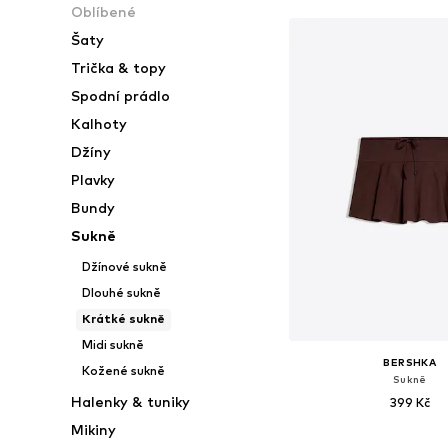
Oblíbené
Šaty
Trička & topy
Spodní prádlo
Kalhoty
Džíny
Plavky
Bundy
Sukně
Džínové sukně
Dlouhé sukně
Krátké sukně
Midi sukně
BERSHKA
Kožené sukně
Sukně
Halenky & tuniky
399 Kč
Mikiny
Dostupné velikosti: 36, 