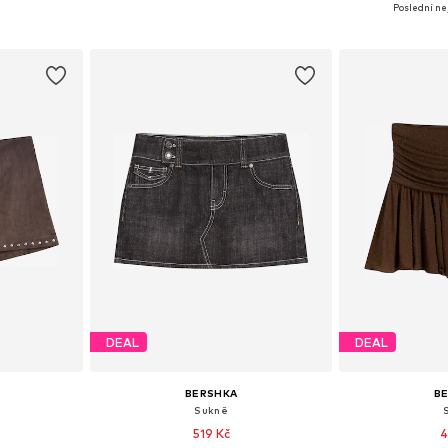
36, 38, 40, 42
Dostupné v mnoha velikostech
Dostupné velikosti
Poslední nej
íku
Přidat do košíku
Přidat
DEAL
DEAL
BERSHKA
B
Sukně
519 Kč
4