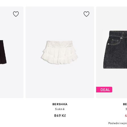
íku
Přidat do košíku
Přidat
DEAL
BERSHKA
B
Sukně
849 Kč
4
Poslední nejni
, 38, 40, 42
Dostupné velikosti: 34, 36, 38, 40, 42
Dostupné velikosti