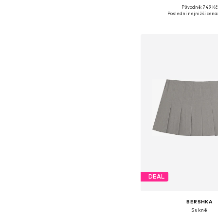
Původně: 749 Kč
Dostupné velikosti: 34, 
Poslední nejnižší cena:
Přidat do koš
DEAL
BERSHKA
Sukně