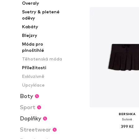
Overaly
Přidat do koš
Svetry & pletené
oděvy
Kabáty
Blejzry
Móda pro
plnoštíhlé
Těhotenská móda
Příležitosti
Exkluzivně
Upcyklace
Boty
Sport
BERSHKA
Doplňky
Sukně
399 Kč
Streetwear
Dostupné velikosti: 34, 36