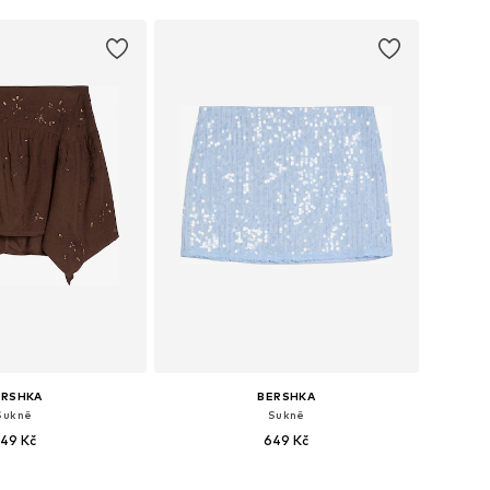
ERSHKA
BERSHKA
Sukně
Sukně
49 Kč
649 Kč
: 32, 34, 36, 38, 40, 42
Dostupné velikosti: 34, 38, 40, 42