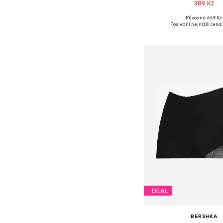
389 Kč
Původně: 649 Kč
Dostupné velikosti: 36, 38
Poslední nejnižší cena:
Přidat do koš
DEAL
BERSHKA