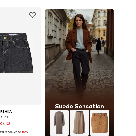
 do košíku
Přidat do košíku
Suede Sensation
ERSHKA
Sukně
94 Kč
žší cena:
549 Kč
-10%
: 34, 36, 38, 40, 42, 44