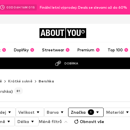
Finální letní výprodej: Deals se slevami až do 60%
03
D
06
H
15
M
59
S
ABOUT
YOU
t
Doplňky
Streetwear
Premium
Top 100
DOBÍRKA
ě
Krátké sukně
Bershka
rshka)
81
dej
Velikost
Barva
Značka
Materiál
1
kně
Délka
Méně filtrů
Obnovit vše