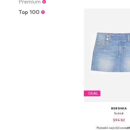
Premium
Přidat do koš
Top 100
DEAL
BERSHKA
Sukně
594 Kč
Poslední nejnižší cena:
69