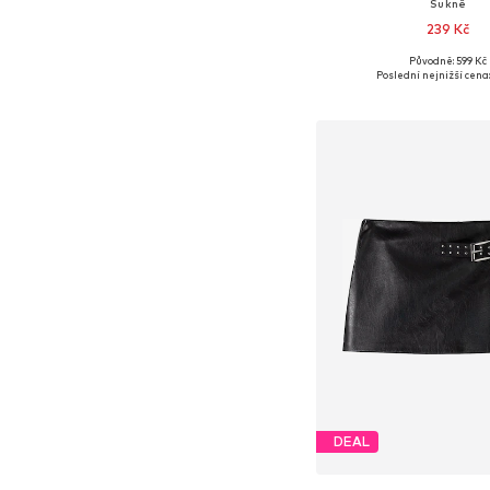
Sukně
239 Kč
Původně: 599 Kč
Dostupné velikosti: 34, 
Poslední nejnižší cena:
Přidat do koš
DEAL