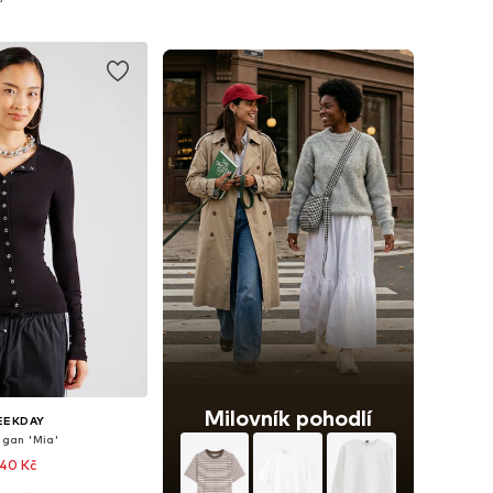
 do košíku
Přidat do košíku
Milovník pohodlí
EEKDAY
igan 'Mia'
40 Kč