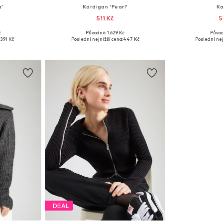
a'
Kardigan 'Pearl'
Ka
511 Kč
5
č
Původně: 1 629 Kč
Původ
i: S
Dostupné velikosti: XS
Dostupné
391 Kč
Poslední nejnižší cena:
447 Kč
Poslední nej
íku
Přidat do košíku
Přidat
DEAL