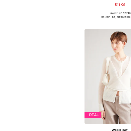
511 Kč
Původně: 1 629 K
Dostupné velikosti:
Poslední nejnižší cena:
Přidat do koš
DEAL
WEEKDAY