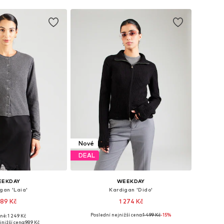
Nové
DEAL
EEKDAY
WEEKDAY
gan 'Laia'
Kardigan 'Dido'
89 Kč
1 274 Kč
Poslední nejnižší cena:
1 499 Kč
-15%
ně: 1 249 Kč
kosti: XS, S, M, L
Dostupné velikosti: XS, S, M, L
jnižší cena:
989 Kč