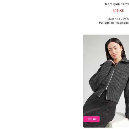
Kardigan 'Drif
416 Kč
Původně: 1 249 K
Dostupné velikost
Poslední nejnižší cena:
Přidat do koš
DEAL