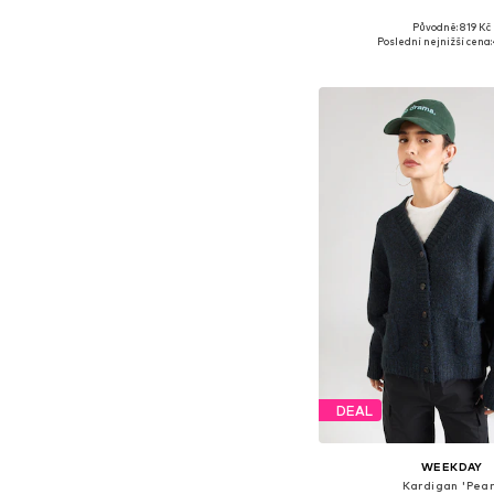
Původně: 819 Kč
Dostupné velikosti:
Poslední nejnižší cena:
Přidat do koš
DEAL
WEEKDAY
Kardigan 'Pear