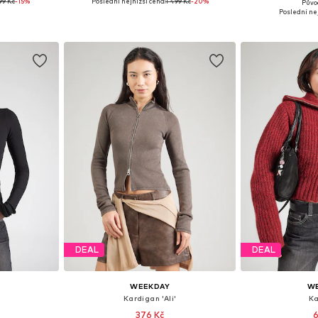
99 Kč
-15%
Poslední nejnižší cena:
1 499 Kč
-20%
Půvo
 S, M, L
Dostupné velikosti: XS, S, M, L
Dostupné veli
Poslední nej
íku
Přidat do košíku
Přidat
DEAL
DEAL
WEEKDAY
W
Kardigan 'Ali'
Ka
376 Kč
6