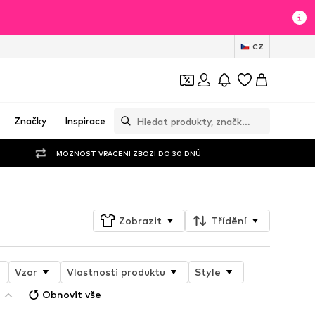
CZ
Značky
Inspirace
MOŽNOST VRÁCENÍ ZBOŽÍ DO 30 DNŮ
Zobrazit
Třídění
Vzor
Vlastnosti produktu
Style
Obnovit vše