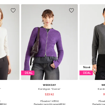
Nové
DEAL
DEAL
WEEKDAY
W
'
Kardigan 'Genie'
Kardi
533 Kč
9
č
Původně: 1 499 Kč
Původ
 S, M, L
Dostupné velikosti: XS, S, M, L
Dostupné veli
989 Kč
Poslední nejnižší cena:
489 Kč
Poslední ne