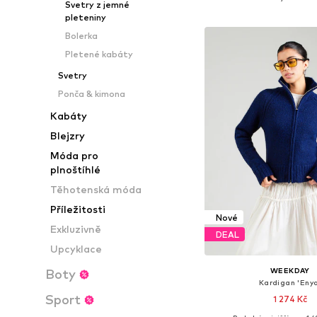
Svetry z jemné
Přidat do koš
pleteniny
Bolerka
Pletené kabáty
Svetry
Ponča & kimona
Kabáty
Blejzry
Móda pro
plnoštíhlé
Těhotenská móda
Příležitosti
Nové
Exkluzivně
DEAL
Upcyklace
WEEKDAY
Boty
Kardigan 'Enya
Sport
1 274 Kč