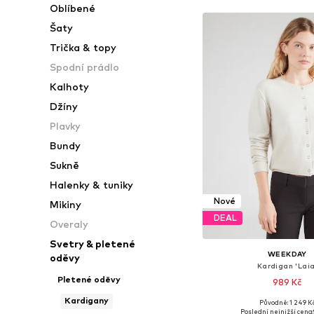
Oblíbené
Šaty
Trička & topy
Spodní prádlo
Kalhoty
Džíny
Plavky
Bundy
Sukně
Halenky & tuniky
Nové
Mikiny
DEAL
Overaly
Svetry & pletené
WEEKDAY
oděvy
Kardigan 'Laia
Pletené oděvy
989 Kč
Kardigany
Původně: 1 249 K
Dostupné velikosti: XS,
Poslední nejnižší cena: