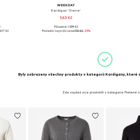
WEEKDAY
Kardigan 'Genie'
563 Kč
č
Původně: 1 599 Kč
: XS
Dostupné velikosti: XS
617 Kč
Poslední nejnižší cena:
751 Kč
-25%
íku
Přidat do košíku
Byly zobrazeny všechny produkty v kategorii Kardigany, které se
Zde najdeš více produktů z kategorie Pletené 