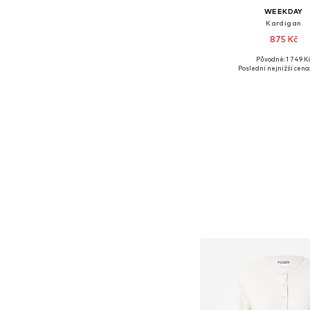
WEEKDAY
Kardigan
875 Kč
Původně: 1 749 K
Dostupné velikosti
Poslední nejnižší cena:
Přidat do koš