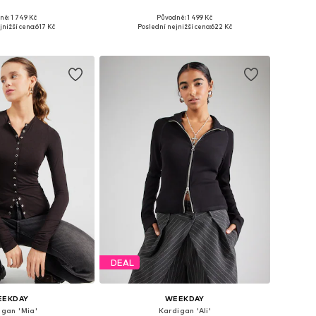
ně: 1 749 Kč
Původně: 1 499 Kč
elikosti: XS, S
Dostupné velikosti: XS, S
jnižší cena:
617 Kč
Poslední nejnižší cena:
622 Kč
 do košíku
Přidat do košíku
DEAL
EEKDAY
WEEKDAY
igan 'Mia'
Kardigan 'Ali'