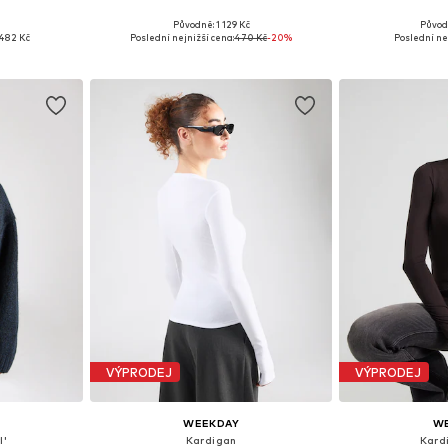
Původně: 1 129 Kč
Původ
 S, M
Dostupné velikosti: XS, S
Dostupné v
482 Kč
Poslední nejnižší cena:
470 Kč
-20%
Poslední ne
íku
Přidat do košíku
Přidat
VÝPRODEJ
VÝPRODEJ
WEEKDAY
W
l'
Kardigan
Kard