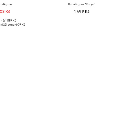
rdigan
Kardigan 'Enya'
03 Kč
1 499 Kč
ně: 1 599 Kč
 velikosti: XS
Dostupné velikosti: XS, S, M, L
nižší cena:
409 Kč
 do košíku
Přidat do košíku