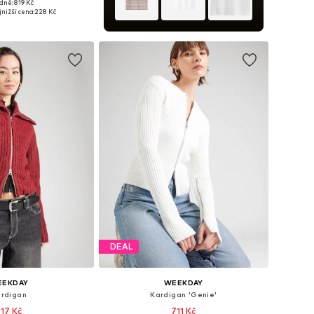
dně: 819 Kč
kosti: XS, S, M, L
nižší cena:
228 Kč
 do košíku
DEAL
EEKDAY
WEEKDAY
rdigan
Kardigan 'Genie'
17 Kč
711 Kč