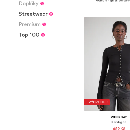
Poslední nejnižší cena:
1 4
Doplňky
Dostupné velikosti: XS,
Přidat do koš
Streetwear
Premium
Top 100
VÝPRODEJ
WEEKDAY
Kardigan
689 Kč