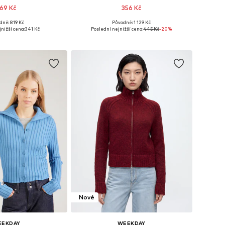
69 Kč
356 Kč
dně: 819 Kč
Původně: 1 129 Kč
 velikosti: L
Dostupné velikosti: XS
nižší cena:
341 Kč
Poslední nejnižší cena:
445 Kč
-20%
 do košíku
Přidat do košíku
Nové
EEKDAY
WEEKDAY