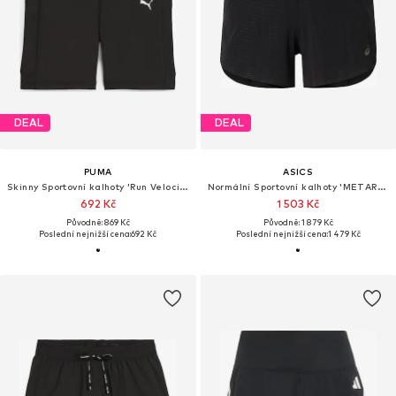
DEAL
DEAL
PUMA
ASICS
Skinny Sportovní kalhoty 'Run Velocity 5'
Normální Sportovní kalhoty 'METARUN'
692 Kč
1 503 Kč
Původně: 869 Kč
Původně: 1 879 Kč
Poslední nejnižší cena:
692 Kč
Poslední nejnižší cena:
1 479 Kč