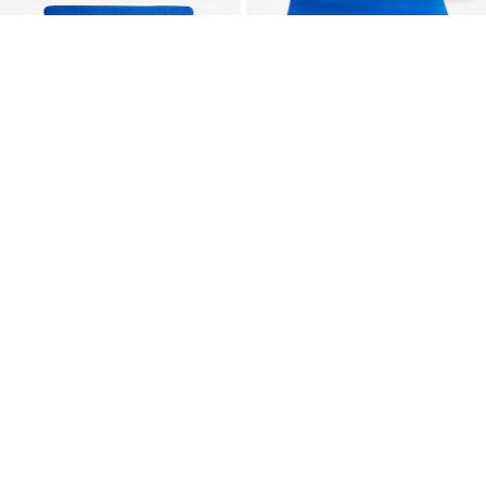
DEAL
DEAL
ADIDAS PERFORMANCE
ADIDAS PERFORMANCE
Slimfit Sportovní kalhoty 'Adizero'
Skinny Sportovní kalhoty 'ADIZERO'
593 Kč
593 Kč
Původně: 749 Kč
Původně: 749 Kč
Poslední nejnižší cena:
593 Kč
Poslední nejnižší cena:
593 Kč