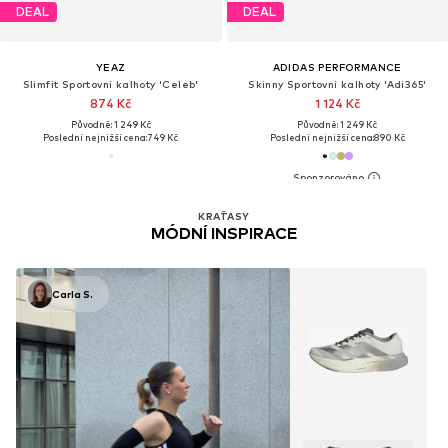
DEAL
DEAL
YEAZ
ADIDAS PERFORMANCE
Slimfit Sportovní kalhoty 'Celeb'
Skinny Sportovní kalhoty 'Adi365'
874 Kč
1 124 Kč
Původně: 1 249 Kč
Původně: 1 249 Kč
Poslední nejnižší cena:
749 Kč
Poslední nejnižší cena:
890 Kč
KRAŤASY
MÓDNÍ INSPIRACE
Carla S.