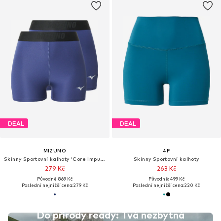
DEAL
DEAL
MIZUNO
4F
Skinny Sportovní kalhoty 'Core Impulse'
Skinny Sportovní kalhoty
279 Kč
263 Kč
Původně: 869 Kč
Původně: 499 Kč
Poslední nejnižší cena:
279 Kč
Poslední nejnižší cena:
220 Kč
Do přírody ready: Tvá nezbytná