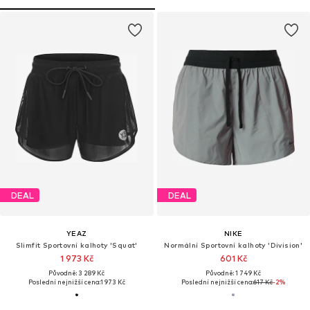
DEAL
DEAL
YEAZ
NIKE
Slimfit Sportovní kalhoty 'Squat'
Normální Sportovní kalhoty 'Division'
1 973 Kč
601 Kč
Původně: 3 289 Kč
Původně: 1 749 Kč
Poslední nejnižší cena:
1 973 Kč
Poslední nejnižší cena:
617 Kč
-2%