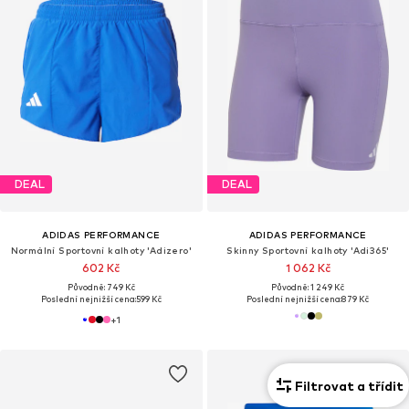
DEAL
DEAL
ADIDAS PERFORMANCE
ADIDAS PERFORMANCE
Normální Sportovní kalhoty 'Adizero'
Skinny Sportovní kalhoty 'Adi365'
602 Kč
1 062 Kč
Původně: 749 Kč
Původně: 1 249 Kč
Poslední nejnižší cena:
599 Kč
Poslední nejnižší cena:
879 Kč
+
1
Filtrovat a třídit