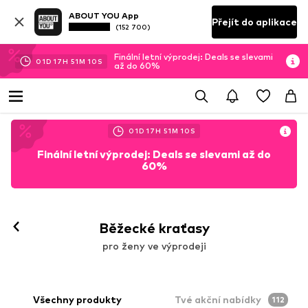
ABOUT YOU App
Přejít do aplikace
(152 700)
Finální letní výprodej: Deals se slevami
01
D
17
H
51
M
08
S
až do 60%
01
D
17
H
51
M
08
S
Finální letní výprodej: Deals se slevami až do
60%
Sledovat
Běžecké kraťasy
pro ženy ve výprodeji
Všechny produkty
Tvé akční nabídky
112