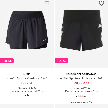
DEAL
DEAL
NIKE
ADIDAS PERFORMANCE
Loosefit Sportovní kalhoty 'Swift'
Normální Sportovní kalhoty 'Adi365 Formotion'
1 385 Kč
Od 800 Kč
Původně: 1 629 Kč
Původně: 999 Kč
Poslední nejnižší cena:
989 Kč
Poslední nejnižší cena:
489 Kč
+
3