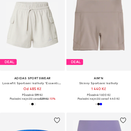
DEAL
DEAL
ADIDAS SPORTSWEAR
AIM'N
Loosefit Sportovní kalhoty 'Essentials'
Skinny Sportovní kalhoty
Od 485 Kč
1 440 Kč
Původně: 599 Kč
Původně: 1 600 Kč
Poslední nejnižší cena:
539 Kč
-10%
Poslední nejnižší cena:
1 440 Kč