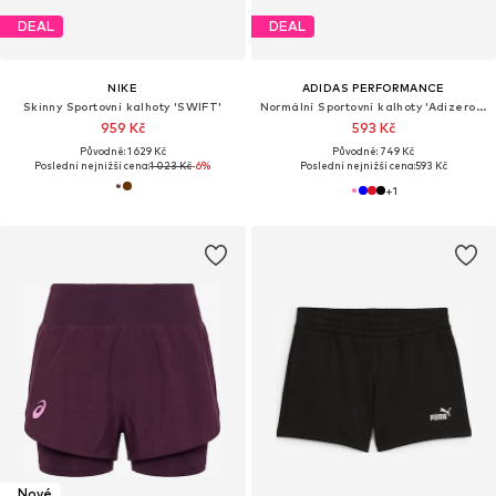
DEAL
DEAL
NIKE
ADIDAS PERFORMANCE
Skinny Sportovní kalhoty 'SWIFT'
Normální Sportovní kalhoty 'Adizero Essentials'
959 Kč
593 Kč
Původně: 1 629 Kč
Původně: 749 Kč
Poslední nejnižší cena:
1 023 Kč
-6%
Poslední nejnižší cena:
593 Kč
+
1
Nové