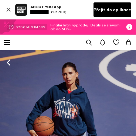
ABOUT YOU App
Přejít do aplikace
(152 700)
Finální letní výprodej: Deals se slevami
02
D
06
H
01
M
58
S
až do 60%