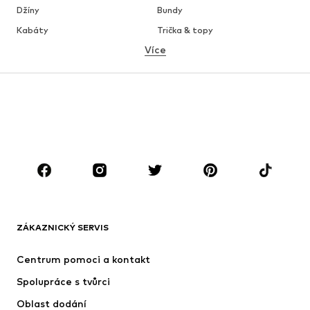
Džíny
Bundy
Kabáty
Trička & topy
Více
Kalhoty
Spodní prádlo
Sukně
Halenky & tuniky
Mikiny
Blejzry
Plavky
Overaly
Móda pro plnoštíhlé
Těhotenská móda
Boty
Sport
Doplňky
Premium
OBLEČENÍ
ZÁKAZNICKÝ SERVIS
Nové
Oblíbené
Šaty
Džíny
Centrum pomoci a kontakt
Trička & topy
Kalhoty
Spolupráce s tvůrci
Bundy
Svetry & pletené oděvy
Oblast dodání
Spodní prádlo
Halenky & tuniky