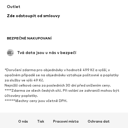
Outlet
Kabáty
Sukně
Zde odstoupit od smlouvy
Plavky
Mikiny
Blejzry
Overaly
Móda pro plnoštíhlé
Těhotenská móda
BEZPEČNÉ NAKUPOVANÍ
Příležitosti
Exkluzivně
Upcyklace
 Tvá data jsou u nás v bezpečí
BOTY
*Doručení zdarma pro objednávky v hodnotě 499 Kč a vyšší, v
Nové
Oblíbené
opačném případě se na objednávku vztahuje poštovné a poplatky
za služby ve výši 49 Kč.
Tenisky
Kotníkové & chelsea boty
Nejnižší celková cena za posledních 30 dní před snížením ceny.
Lodičky & boty na podpatku
Kozačky
****Zdarma ze všech českých sítí. Při volání ze zahraničí mohou být
účtovány poplatky.
Sandály
Polobotky
******Všechny ceny jsou včetně DPH.
Sportovní boty
Baleríny
Pantofle
Domácí obuv
O nás
Tisk
Pracovní místa
Ochrana dat
Exkluzivně