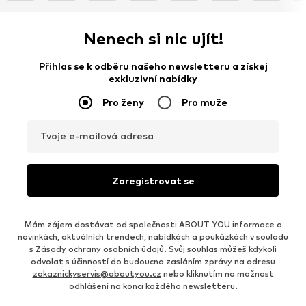
Nenech si nic ujít!
Přihlas se k odběru našeho newsletteru a získej
exkluzivní nabídky
Pro ženy
Pro muže
Tvoje e-mailová adresa
Zaregistrovat se
Mám zájem dostávat od společnosti ABOUT YOU informace o
novinkách, aktuálních trendech, nabídkách a poukázkách v souladu
s
Zásady ochrany osobních údajů
. Svůj souhlas můžeš kdykoli
odvolat s účinností do budoucna zasláním zprávy na adresu
zakaznickyservis@aboutyou.cz
nebo kliknutím na možnost
odhlášení na konci každého newsletteru.