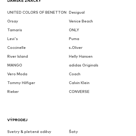
DÁMSKÉ ZNAČKY
UNITED COLORS OF BENETTON
Desigual
Orsay
Venice Beach
Tamaris
ONLY
Levi's
Puma
Coccinelle
s.Oliver
River Island
Helly Hansen
MANGO
adidas Originals
Vero Moda
Coach
Tommy Hilfiger
Calvin Klein
Rieker
CONVERSE
VÝPRODEJ
Svetry & pletené oděvy
Šaty