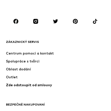
Doplňky
Premium
OBLEČENÍ
Nové
Oblíbené
Trička
Džíny
ZÁKAZNICKÝ SERVIS
Bundy
Mikiny
Kalhoty
Košile
Centrum pomoci a kontakt
Prádlo
Svetry & kardigany
Spolupráce s tvůrci
Obleky & saka
Kabáty
Oblast dodání
Plavky
Nadměrné velikosti
Outlet
Příležitosti
Exkluzivně
Zde odstoupit od smlouvy
Upcyklace
BOTY
BEZPEČNÉ NAKUPOVANÍ
Nové
Oblíbené