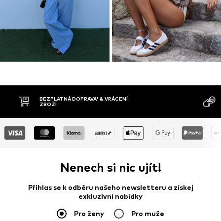
MOŽNOST VR
DOBÍRKA
DNŮ
Nenech si nic ujít!
Přihlas se k odběru našeho newsletteru a získej
exkluzivní nabídky
Pro ženy
Pro muže