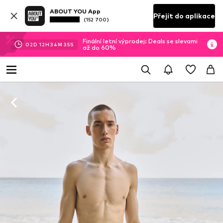
ABOUT YOU App
Přejít do aplikace
(152 700)
Finální letní výprodej: Deals se slevami
02
D
12
H
34
M
34
S
až do 60%