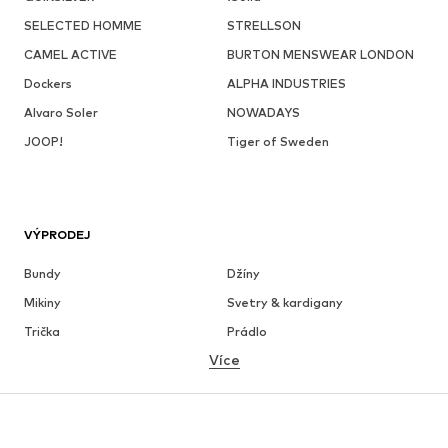
SELECTED HOMME
STRELLSON
CAMEL ACTIVE
BURTON MENSWEAR LONDON
Dockers
ALPHA INDUSTRIES
Alvaro Soler
NOWADAYS
JOOP!
Tiger of Sweden
VÝPRODEJ
Bundy
Džíny
Mikiny
Svetry & kardigany
Trička
Prádlo
Více
Kalhoty
Košile
Kabáty
Obleky & saka
Plavky
Nadměrné velikosti
Boty
Sport