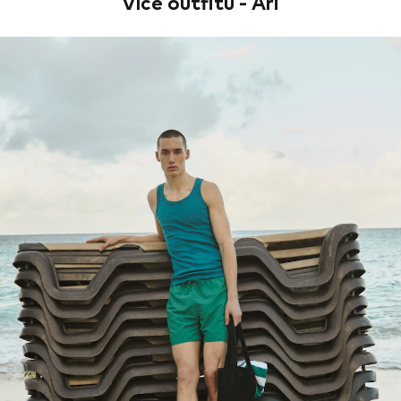
Více outfitů - Ari