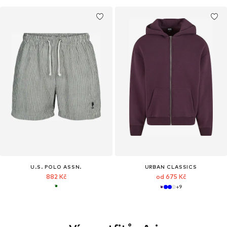
U.S. POLO ASSN.
URBAN CLASSICS
882 Kč
od 675 Kč
+
9