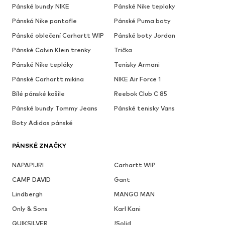
Pánské bundy NIKE
Pánské Nike teplaky
Pánská Nike pantofle
Pánské Puma boty
Pánské oblečení Carhartt WIP
Pánské boty Jordan
Pánské Calvin Klein trenky
Trička
Pánské Nike tepláky
Tenisky Armani
Pánské Carhartt mikina
NIKE Air Force 1
Bílé pánské košile
Reebok Club C 85
Pánské bundy Tommy Jeans
Pánské tenisky Vans
Boty Adidas pánské
PÁNSKÉ ZNAČKY
NAPAPIJRI
Carhartt WIP
CAMP DAVID
Gant
Lindbergh
MANGO MAN
Only & Sons
Karl Kani
QUIKSILVER
!Solid