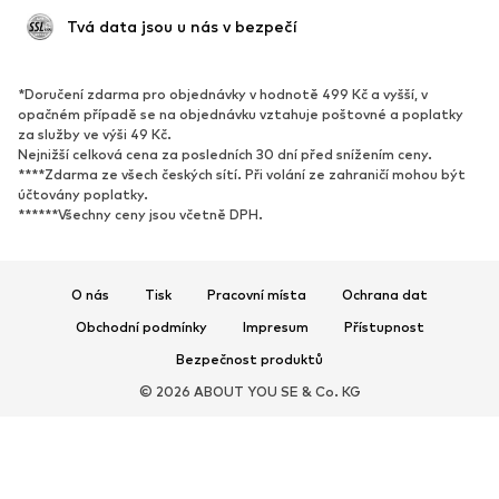
Kotníkové boty & kozačky
Tenisky
 Tvá data jsou u nás v bezpečí
Polobotky
Sportovní boty
Otevřené boty
Exkluzivně
*Doručení zdarma pro objednávky v hodnotě 499 Kč a vyšší, v
opačném případě se na objednávku vztahuje poštovné a poplatky
SPORT
za služby ve výši 49 Kč.
Nejnižší celková cena za posledních 30 dní před snížením ceny.
Sportovní oblečení
Druhy sportů
****Zdarma ze všech českých sítí. Při volání ze zahraničí mohou být
účtovány poplatky.
Sportovní boty
Sportovní batohy a tašky
******Všechny ceny jsou včetně DPH.
Sportovní doplňky
DOPLŇKY
O nás
Tisk
Pracovní místa
Ochrana dat
Nové
Obchodní podmínky
Impresum
Kšiltovky & čepice
Přístupnost
Pásky
Bezpečnost produktů
Tašky & batohy
Hodinky
© 2026 ABOUT YOU SE & Co. KG
Šperky
Sluneční brýle
Peněženky & pouzdra
Kravaty & doplňky
Šály & šátky
Rukavice
Doplňky do bytu