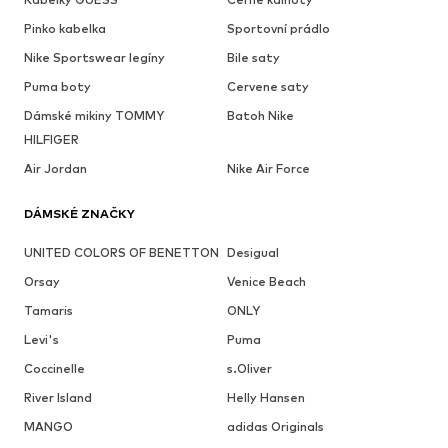
Pinko kabelka
Sportovní prádlo
Nike Sportswear legíny
Bile saty
Puma boty
Cervene saty
Dámské mikiny TOMMY
Batoh Nike
HILFIGER
Air Jordan
Nike Air Force
DÁMSKÉ ZNAČKY
UNITED COLORS OF BENETTON
Desigual
Orsay
Venice Beach
Tamaris
ONLY
Levi's
Puma
Coccinelle
s.Oliver
River Island
Helly Hansen
MANGO
adidas Originals