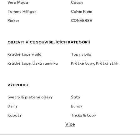
Vero Moda
Coach
Tommy Hilfiger
Calvin Klein
Rieker
CONVERSE
OBJEVIT VÍCE SOUVISEJÍCÍCH KATEGORIÍ
Krátké topy v bílá
Topy v bílá
Krátké topy, Úzká ramínka
Krátké topy, Krátký střih
VÝPRODEJ
Svetry & pletené oděvy
Šaty
Džíny
Bundy
Kabáty
Trička & topy
Více
Kalhoty
Spodní prádlo
Sukně
Halenky & tuniky