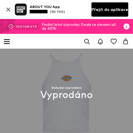
ABOUT YOU App
Přejít do aplikace
(152 700)
Finální letní výprodej: Deals se slevami až
10
H
16
M
37
S
do 60%
Bohužel vyprodáno
Vyprodáno