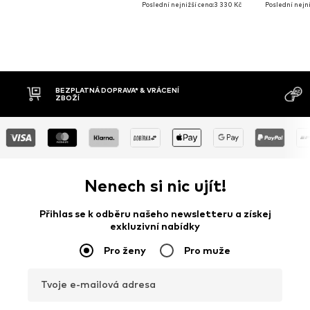
Poslední nejnižší cena:
3 330 Kč
Poslední nejni
BEZPLATNÁ DOPRAVA* & VRÁCENÍ
ZBOŽÍ
Nenech si nic ujít!
Přihlas se k odběru našeho newsletteru a získej
exkluzivní nabídky
Pro ženy
Pro muže
Tvoje e-mailová adresa