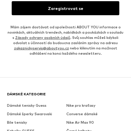
Zaregistrovat se
Mám zájem dostávat od společnosti ABOUT YOU informace o
novinkách, aktuálních trendech, nabídkách a poukázkách v souladu
s
Zásady ochrany osobních údajů
. Svůj souhlas můžeš kdykoli
odvolat s účinností do budoucna zasláním zprávy na adresu
zakaznickyservis@aboutyou.cz
nebo kliknutím na možnost
odhlášení na konci každého newsletteru.
DÁMSKÉ KATEGORIE
Dámské tenisky Guess
Nike pro kraťasy
Dámské šperky Swarovski
Converse dámské
Bile tenisky
Nike Air Max 90
Kabelky GUESS
Černé kalhoty