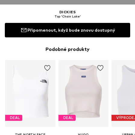
DICKIES
Top 'Chain Lake'
Připomenout, když bude znovu dostupný
Podobné produkty
DEAL
DEAL
VÝPRODE
THE NORTH FACE
HUGO
URBAN 