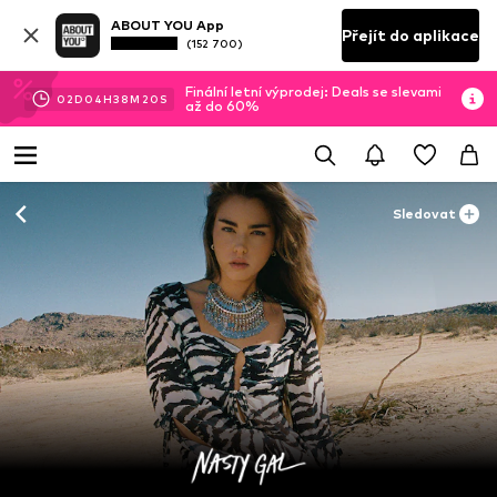
ABOUT YOU App
Přejít do aplikace
(152 700)
Finální letní výprodej: Deals se slevami
02
D
04
H
38
M
18
S
až do 60%
Sledovat