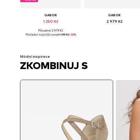
GABOR
GABOR
1 250 Kč
2 979 Kč
Původně: 2 979 Kč
Dostupné velikosti: 38, 39, 39,5-40
Dostupné v mnoha velikostech
Poslední nejnižší cena:
1 499 Kč
-16%
Přidat do košíku
Přidat do košíku
Módní inspirace
ZKOMBINUJ S