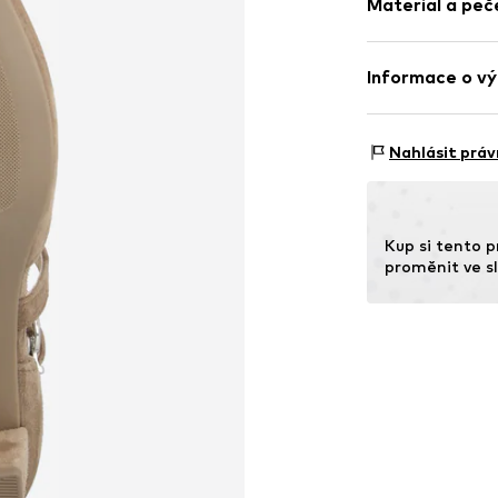
Materiál a péč
Potažený po
Tabulka velikost
Zesílená pata
Informace o vý
Robustní látk
Flexibilní pod
Gabor Shoes AG
Podešev: Plast
Semišová kůž
Joachim-Gabor-P
Nahlásit práv
Obsahuje netexti
Zapínání na 
83024 Rosenhe
Země původu: Po
DE
Položka č.
GABi
https://www.ga
Kup si tento p
proměnit ve sl