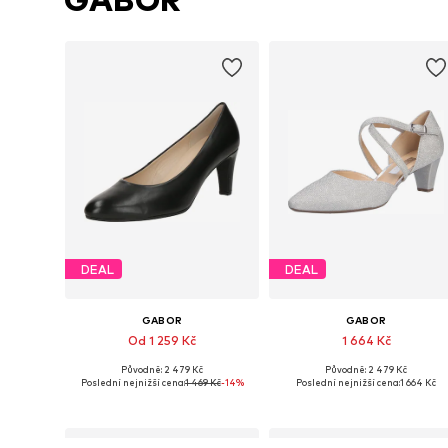
DEAL
DEAL
GABOR
GABOR
Od 1 259 Kč
1 664 Kč
Původně: 2 479 Kč
Původně: 2 479 Kč
Dostupné v mnoha velikostech
Dostupné velikosti: 38, 38,5, 
Poslední nejnižší cena:
1 469 Kč
-14%
Poslední nejnižší cena:
1 664 Kč
Přidat do košíku
Přidat do košíku