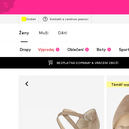
Outlet
Kontakt a centrum pomoci
Ženy
Muži
Děti
Dropy
Výprodej
Oblečení
Boty
Spor
BEZPLATNÁ DOPRAVA* & VRÁCENÍ ZBOŽÍ
Téměř vy