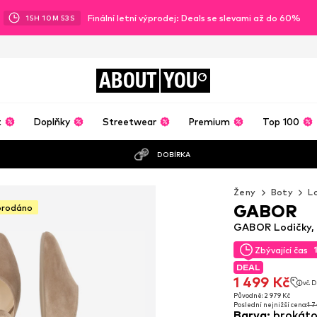
Finální letní výprodej: Deals se slevami až do 60%
15
H
10
M
52
S
ABOUT
YOU
t
Doplňky
Streetwear
Premium
Top 100
DOBÍRKA
Ženy
Boty
L
GABOR
prodáno
GABOR Lodičky,
Zbývající čas
Zbývající čas
DEAL
DEAL
1 499 Kč
vč. 
1 499 Kč
vč. 
Původně: 2 979 Kč
Poslední nejnižší cena:
1 7
Původně: 2 979 Kč
Barva
:
brokát
Poslední nejnižší cena:
1 7