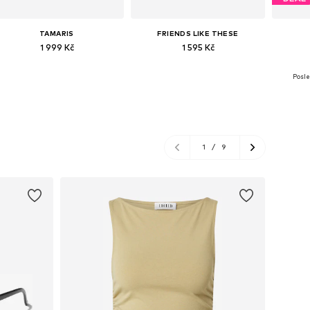
TAMARIS
FRIENDS LIKE THESE
1 999 Kč
1 595 Kč
Dostupné velikosti: 36, 37, 38, 39, 40, 41
Dostupné v mnoha velikostech
Posle
Přidat do košíku
Přidat do košíku
Př
1
/
9