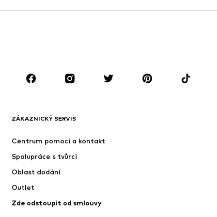
Sukně
Halenky & tuniky
Mikiny
Blejzry
Plavky
Overaly
Móda pro plnoštíhlé
Těhotenská móda
Boty
Sport
Doplňky
Premium
OBLEČENÍ
ZÁKAZNICKÝ SERVIS
Nové
Oblíbené
Šaty
Džíny
Centrum pomoci a kontakt
Trička & topy
Kalhoty
Spolupráce s tvůrci
Bundy
Svetry & pletené oděvy
Oblast dodání
Spodní prádlo
Halenky & tuniky
Outlet
Kabáty
Sukně
Zde odstoupit od smlouvy
Plavky
Mikiny