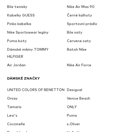
Bile tenisky
Nike Air Max 90
Kabelky GUESS
Černé kalhoty
Pinko kabelka
Sportovní prádlo
Nike Sportswear legíny
Bile saty
Puma boty
Cervene saty
Dámské mikiny TOMMY
Batoh Nike
HILFIGER
Air Jordan
Nike Air Force
DÁMSKÉ ZNAČKY
UNITED COLORS OF BENETTON
Desigual
Orsay
Venice Beach
Tamaris
ONLY
Levi's
Puma
Coccinelle
s.Oliver