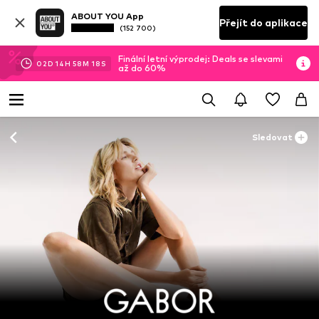
ABOUT YOU App
Přejít do aplikace
(152 700)
Finální letní výprodej: Deals se slevami
02
D
14
H
58
M
16
S
až do 60%
Sledovat