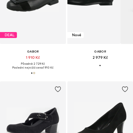
DEAL
Nové
GABOR
GABOR
1 910 Kč
2 979 Kč
Původně: 2 729 Kč
Poslední nejnižší cena:
1 910 Kč