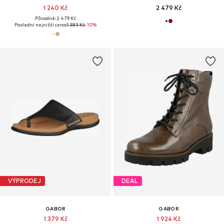
1 240 Kč
2 479 Kč
Původně: 2 479 Kč
Poslední nejnižší cena:
1 383 Kč
-10%
VÝPRODEJ
DEAL
GABOR
GABOR
1 379 Kč
1 924 Kč