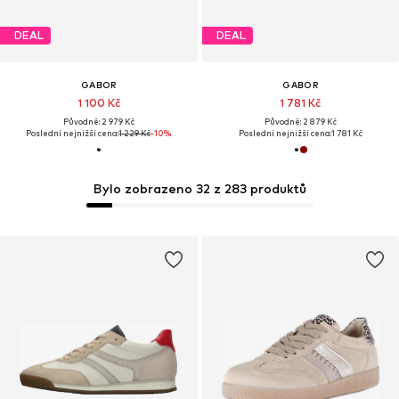
DEAL
DEAL
GABOR
GABOR
1 100 Kč
1 781 Kč
Původně: 2 979 Kč
Původně: 2 879 Kč
Poslední nejnižší cena:
1 229 Kč
-10%
Poslední nejnižší cena:
1 781 Kč
Bylo zobrazeno 32 z 283 produktů