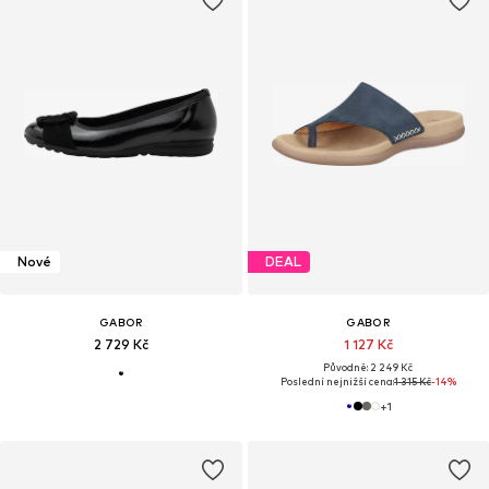
Nové
DEAL
GABOR
GABOR
2 729 Kč
1 127 Kč
Původně: 2 249 Kč
Poslední nejnižší cena:
1 315 Kč
-14%
+
1