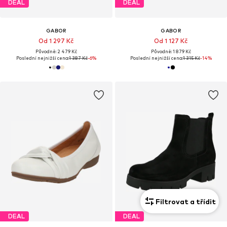
DEAL
DEAL
GABOR
GABOR
Od 1 297 Kč
Od 1 127 Kč
Původně: 2 479 Kč
Původně: 1 879 Kč
Poslední nejnižší cena:
1 387 Kč
-6%
Poslední nejnižší cena:
1 315 Kč
-14%
Filtrovat a třídit
DEAL
DEAL