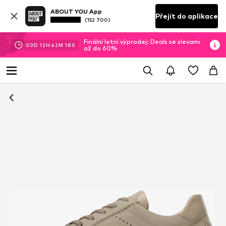
ABOUT YOU App
Přejít do aplikace
(152 700)
Finální letní výprodej: Deals se slevami
03
D
12
H
42
M
18
S
až do 60%