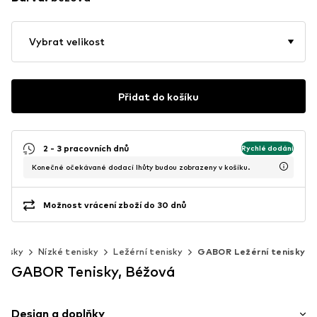
Vybrat velikost
Přidat do košíku
2 - 3 pracovních dnů
Rychlé dodání
Konečné očekávané dodací lhůty budou zobrazeny v košíku.
Možnost vrácení zboží do 30 dnů
nisky
Nízké tenisky
Ležérní tenisky
GABOR Ležérní tenisky
GABOR Tenisky, Béžová
Design a doplňky