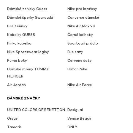
Dámské tenisky Guess
Nike pro kraťasy
Dámské šperky Swarovski
Converse dámské
Bile tenisky
Nike Air Max 90
Kabelky GUESS
Černé kalhoty
Pinko kabelka
Sportovní prádlo
Nike Sportswear legíny
Bile saty
Puma boty
Cervene saty
Dámské mikiny TOMMY
Batoh Nike
HILFIGER
Air Jordan
Nike Air Force
DÁMSKÉ ZNAČKY
UNITED COLORS OF BENETTON
Desigual
Orsay
Venice Beach
Tamaris
ONLY