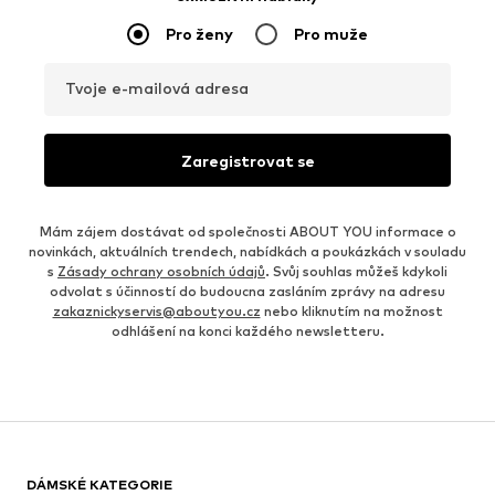
Pro ženy
Pro muže
Tvoje e-mailová adresa
Zaregistrovat se
Mám zájem dostávat od společnosti ABOUT YOU informace o
novinkách, aktuálních trendech, nabídkách a poukázkách v souladu
s
Zásady ochrany osobních údajů
. Svůj souhlas můžeš kdykoli
odvolat s účinností do budoucna zasláním zprávy na adresu
zakaznickyservis@aboutyou.cz
nebo kliknutím na možnost
odhlášení na konci každého newsletteru.
DÁMSKÉ KATEGORIE