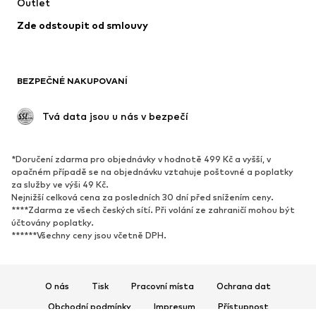
Outlet
Kabáty
Sukně
Zde odstoupit od smlouvy
Plavky
Mikiny
Blejzry
Overaly
Móda pro plnoštíhlé
Těhotenská móda
BEZPEČNÉ NAKUPOVANÍ
Příležitosti
Exkluzivně
Upcyklace
 Tvá data jsou u nás v bezpečí
BOTY
*Doručení zdarma pro objednávky v hodnotě 499 Kč a vyšší, v
Nové
Oblíbené
opačném případě se na objednávku vztahuje poštovné a poplatky
za služby ve výši 49 Kč.
Tenisky
Kotníkové & chelsea boty
Nejnižší celková cena za posledních 30 dní před snížením ceny.
Lodičky & boty na podpatku
Kozačky
****Zdarma ze všech českých sítí. Při volání ze zahraničí mohou být
účtovány poplatky.
Sandály
Polobotky
******Všechny ceny jsou včetně DPH.
Sportovní boty
Baleríny
Pantofle
Domácí obuv
O nás
Tisk
Pracovní místa
Ochrana dat
Exkluzivně
Obchodní podmínky
Impresum
Přístupnost