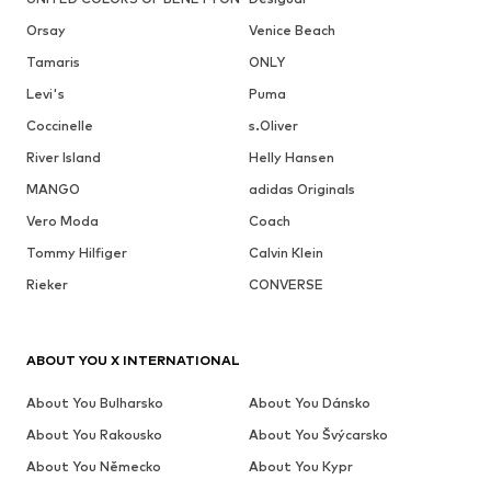
Orsay
Venice Beach
Tamaris
ONLY
Levi's
Puma
Coccinelle
s.Oliver
River Island
Helly Hansen
MANGO
adidas Originals
Vero Moda
Coach
Tommy Hilfiger
Calvin Klein
Rieker
CONVERSE
ABOUT YOU X INTERNATIONAL
About You Bulharsko
About You Dánsko
About You Rakousko
About You Švýcarsko
About You Německo
About You Kypr