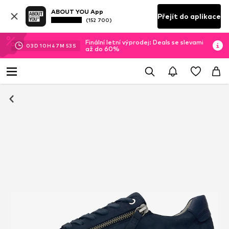
ABOUT YOU App
Přejít do aplikace
(152 700)
Finální letní výprodej: Deals se slevami
03
D
10
H
47
M
53
S
až do 60%