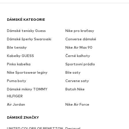
DÁMSKÉ KATEGORIE
Dámské tenisky Guess
Nike pro kraťasy
Dámské šperky Swarovski
Converse dámské
Bile tenisky
Nike Air Max 90
Kabelky GUESS
Černé kalhoty
Pinko kabelka
Sportovní prádlo
Nike Sportswear legíny
Bile saty
Puma boty
Cervene saty
Dámské mikiny TOMMY
Batoh Nike
HILFIGER
Air Jordan
Nike Air Force
DÁMSKÉ ZNAČKY
UNITED COLORS OF BENETTON
Desigual