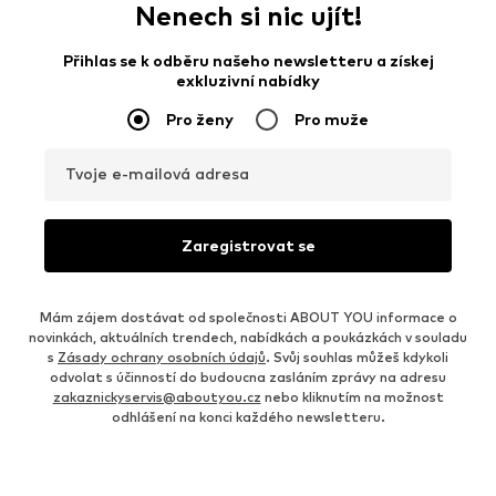
Nenech si nic ujít!
Přihlas se k odběru našeho newsletteru a získej
exkluzivní nabídky
Pro ženy
Pro muže
Tvoje e-mailová adresa
Zaregistrovat se
Mám zájem dostávat od společnosti ABOUT YOU informace o
novinkách, aktuálních trendech, nabídkách a poukázkách v souladu
s
Zásady ochrany osobních údajů
. Svůj souhlas můžeš kdykoli
odvolat s účinností do budoucna zasláním zprávy na adresu
zakaznickyservis@aboutyou.cz
nebo kliknutím na možnost
odhlášení na konci každého newsletteru.