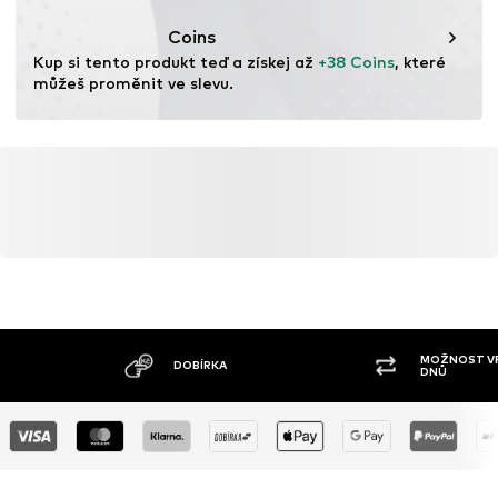
Coins
Kup si tento produkt teď a získej až 
+38 Coins
, které 
můžeš proměnit ve slevu.
MOŽNOST VR
DOBÍRKA
DNŮ