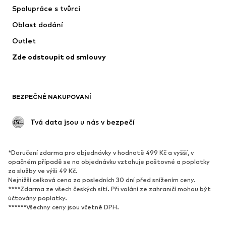
Spolupráce s tvůrci
Bundy
Svetry & pletené oděvy
Oblast dodání
Spodní prádlo
Halenky & tuniky
Outlet
Kabáty
Sukně
Zde odstoupit od smlouvy
Plavky
Mikiny
Blejzry
Overaly
Móda pro plnoštíhlé
Těhotenská móda
BEZPEČNÉ NAKUPOVANÍ
Příležitosti
Exkluzivně
Upcyklace
 Tvá data jsou u nás v bezpečí
BOTY
*Doručení zdarma pro objednávky v hodnotě 499 Kč a vyšší, v
Nové
Oblíbené
opačném případě se na objednávku vztahuje poštovné a poplatky
za služby ve výši 49 Kč.
Tenisky
Kotníkové & chelsea boty
Nejnižší celková cena za posledních 30 dní před snížením ceny.
Lodičky & boty na podpatku
Kozačky
****Zdarma ze všech českých sítí. Při volání ze zahraničí mohou být
účtovány poplatky.
Sandály
Polobotky
******Všechny ceny jsou včetně DPH.
Sportovní boty
Baleríny