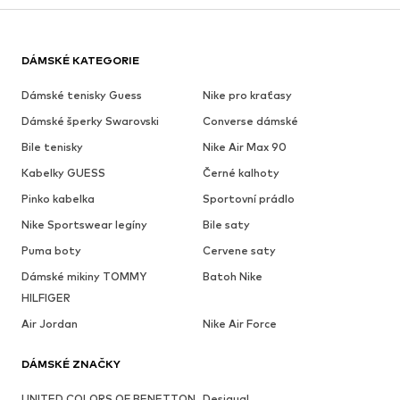
DÁMSKÉ KATEGORIE
Dámské tenisky Guess
Nike pro kraťasy
Dámské šperky Swarovski
Converse dámské
Bile tenisky
Nike Air Max 90
Kabelky GUESS
Černé kalhoty
Pinko kabelka
Sportovní prádlo
Nike Sportswear legíny
Bile saty
Puma boty
Cervene saty
Dámské mikiny TOMMY
Batoh Nike
HILFIGER
Air Jordan
Nike Air Force
DÁMSKÉ ZNAČKY
UNITED COLORS OF BENETTON
Desigual