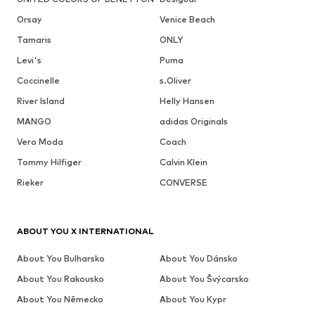
Orsay
Venice Beach
Tamaris
ONLY
Levi's
Puma
Coccinelle
s.Oliver
River Island
Helly Hansen
MANGO
adidas Originals
Vero Moda
Coach
Tommy Hilfiger
Calvin Klein
Rieker
CONVERSE
ABOUT YOU X INTERNATIONAL
About You Bulharsko
About You Dánsko
About You Rakousko
About You Švýcarsko
About You Německo
About You Kypr