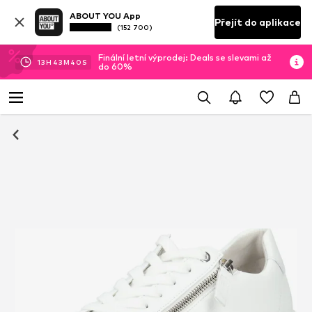
ABOUT YOU App
Přejít do aplikace
(152 700)
Finální letní výprodej: Deals se slevami až
13
H
43
M
39
S
do 60%