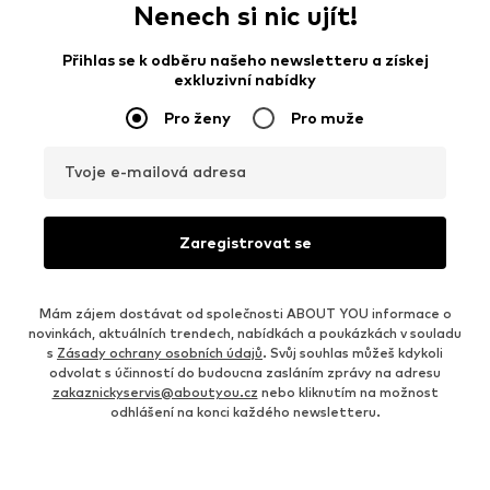
Nenech si nic ujít!
Přihlas se k odběru našeho newsletteru a získej
exkluzivní nabídky
Pro ženy
Pro muže
Tvoje e-mailová adresa
Zaregistrovat se
Mám zájem dostávat od společnosti ABOUT YOU informace o
novinkách, aktuálních trendech, nabídkách a poukázkách v souladu
s
Zásady ochrany osobních údajů
. Svůj souhlas můžeš kdykoli
odvolat s účinností do budoucna zasláním zprávy na adresu
zakaznickyservis@aboutyou.cz
nebo kliknutím na možnost
odhlášení na konci každého newsletteru.