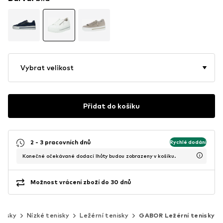
Vybrat velikost
Přidat do košíku
2 - 3 pracovních dnů
Rychlé dodání
Konečné očekávané dodací lhůty budou zobrazeny v košíku.
Možnost vrácení zboží do 30 dnů
nisky
Nízké tenisky
Ležérní tenisky
GABOR Ležérní tenisky