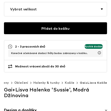
Vybrat velikost
Přidat do košíku
2 - 3 pracovních dnů
Rychlé dodání
Konečné očekávané dodací lhůty budou zobrazeny v košíku.
Možnost vrácení zboží do 30 dnů
Ženy
Oblečení
Halenky & tuniky
Košile
Gai+Lisva Košile
Gai+Lisva Halenka 'Sussie', Modrá
Džínovina
Design a doplňky