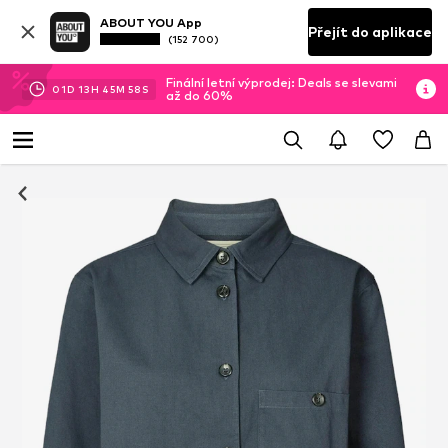
ABOUT YOU App
Přejít do aplikace
(152 700)
Finální letní výprodej: Deals se slevami
01
D
13
H
45
M
57
S
až do 60%