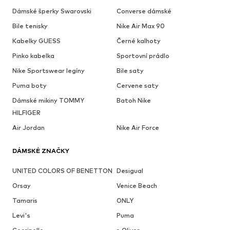
Dámské šperky Swarovski
Converse dámské
Bile tenisky
Nike Air Max 90
Kabelky GUESS
Černé kalhoty
Pinko kabelka
Sportovní prádlo
Nike Sportswear legíny
Bile saty
Puma boty
Cervene saty
Dámské mikiny TOMMY
Batoh Nike
HILFIGER
Air Jordan
Nike Air Force
DÁMSKÉ ZNAČKY
UNITED COLORS OF BENETTON
Desigual
Orsay
Venice Beach
Tamaris
ONLY
Levi's
Puma