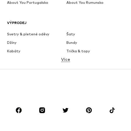
About You Portugalsko
About You Rumunsko
VÝPRODEJ
Svetry & pletené oděvy
Šaty
Džíny
Bundy
Kabáty
Trička & topy
Více
Kalhoty
Spodní prádlo
Sukně
Halenky & tuniky
Mikiny
Blejzry
Plavky
Overaly
Móda pro plnoštíhlé
Těhotenská móda
Boty
Sport
Doplňky
Premium
OBLEČENÍ