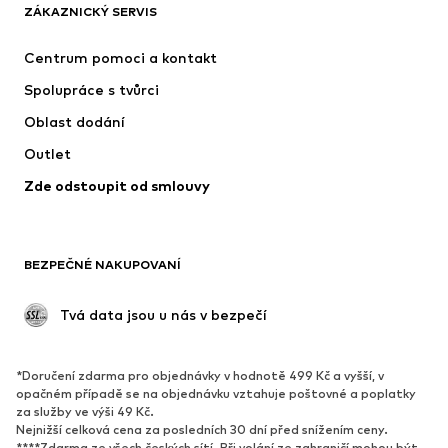
ZÁKAZNICKÝ SERVIS
Nové
Oblíbené
Šaty
Džíny
Centrum pomoci a kontakt
Trička & topy
Kalhoty
Spolupráce s tvůrci
Bundy
Svetry & pletené oděvy
Oblast dodání
Spodní prádlo
Halenky & tuniky
Outlet
Kabáty
Sukně
Zde odstoupit od smlouvy
Plavky
Mikiny
Blejzry
Overaly
Móda pro plnoštíhlé
Těhotenská móda
BEZPEČNÉ NAKUPOVANÍ
Příležitosti
Exkluzivně
Upcyklace
 Tvá data jsou u nás v bezpečí
BOTY
*Doručení zdarma pro objednávky v hodnotě 499 Kč a vyšší, v
Nové
Oblíbené
opačném případě se na objednávku vztahuje poštovné a poplatky
za služby ve výši 49 Kč.
Tenisky
Kotníkové & chelsea boty
Nejnižší celková cena za posledních 30 dní před snížením ceny.
Lodičky & boty na podpatku
Kozačky
****Zdarma ze všech českých sítí. Při volání ze zahraničí mohou být