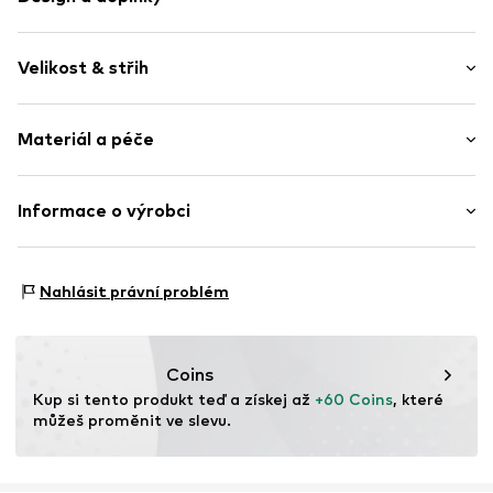
Jednobarevný
Velikost & střih
Bavlna
Límeček Kent
Délka rukávu: Dlouhý rukáv
Léga na knoflíky
Materiál a péče
Délka: Normální délka
Náprsní kapsa
Střih: Volný střih
Švy tón v tónu
Materiál: 100% Bavlna
Informace o výrobci
Klasická halenka
Země původu: Indie
Knoflíkové zapínání
Nordic Basic Wear A/S
Sønderskovvej 7
Položka č.
GL12034472 Denim BlueXS
Nahlásit právní problém
8362 Hørning
DK
support@adjutant.dk
Coins
Kup si tento produkt teď a získej až 
+60 Coins
, které 
můžeš proměnit ve slevu.