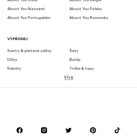
About You Nizozemí
About You Polsko
About You Portugalsko
About You Rumunsko
VÝPRODEJ
Svetry & pletené oděvy
Šaty
Džíny
Bundy
Kabáty
Trička & topy
Více
Kalhoty
Spodní prádlo
Sukně
Halenky & tuniky
Mikiny
Blejzry
Plavky
Overaly
Móda pro plnoštíhlé
Těhotenská móda
Boty
Sport
Doplňky
Premium