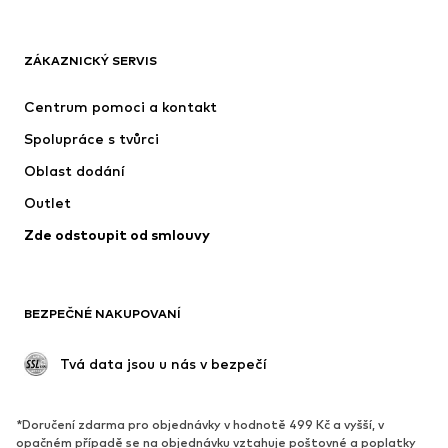
OBLEČENÍ
ZÁKAZNICKÝ SERVIS
Nové
Oblíbené
Šaty
Džíny
Centrum pomoci a kontakt
Trička & topy
Kalhoty
Spolupráce s tvůrci
Bundy
Svetry & pletené oděvy
Oblast dodání
Spodní prádlo
Halenky & tuniky
Outlet
Kabáty
Sukně
Zde odstoupit od smlouvy
Plavky
Mikiny
Blejzry
Overaly
Móda pro plnoštíhlé
Těhotenská móda
BEZPEČNÉ NAKUPOVANÍ
Příležitosti
Exkluzivně
Upcyklace
 Tvá data jsou u nás v bezpečí
BOTY
*Doručení zdarma pro objednávky v hodnotě 499 Kč a vyšší, v
Nové
Oblíbené
opačném případě se na objednávku vztahuje poštovné a poplatky