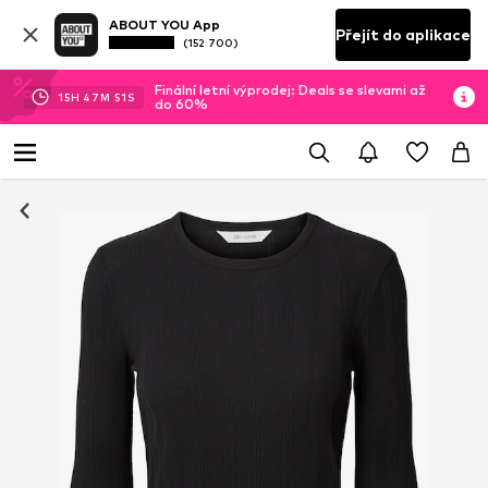
ABOUT YOU App
Přejít do aplikace
(152 700)
Finální letní výprodej: Deals se slevami až
15
H
47
M
51
S
do 60%