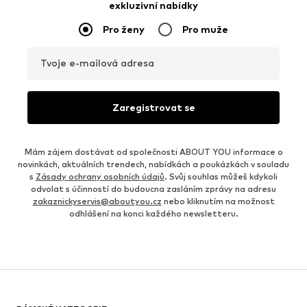
exkluzivní nabídky
Pro ženy
Pro muže
Tvoje e-mailová adresa
Zaregistrovat se
Mám zájem dostávat od společnosti ABOUT YOU informace o
novinkách, aktuálních trendech, nabídkách a poukázkách v souladu
s
Zásady ochrany osobních údajů
. Svůj souhlas můžeš kdykoli
odvolat s účinností do budoucna zasláním zprávy na adresu
zakaznickyservis@aboutyou.cz
nebo kliknutím na možnost
odhlášení na konci každého newsletteru.