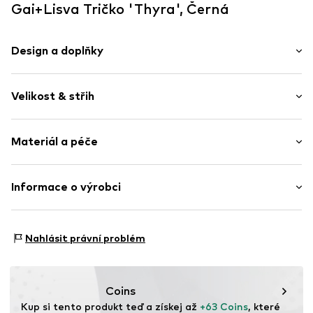
Gai+Lisva Tričko 'Thyra', Černá
Design a doplňky
Jednobarevný
Velikost & střih
Bavlna
Kulatý výstřih
Délka rukávu: Dlouhý rukáv
Prošitý spodní lem
Materiál a péče
Délka: Normální délka
Měkký povrch
Střih: Úzký pas
Položka č.
GL11753650 BlackXS
Materiál: 100% Bavlna
Informace o výrobci
Země původu: Turecko
Nordic Basic Wear A/S
Sønderskovvej 7
Nahlásit právní problém
8362 Hørning
DK
support@adjutant.dk
Coins
Kup si tento produkt teď a získej až 
+63 Coins
, které 