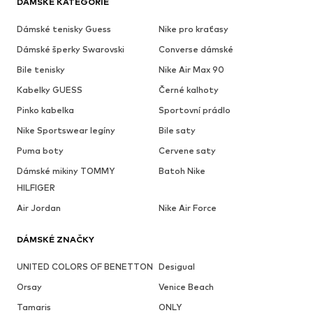
DÁMSKÉ KATEGORIE
Dámské tenisky Guess
Nike pro kraťasy
Dámské šperky Swarovski
Converse dámské
Bile tenisky
Nike Air Max 90
Kabelky GUESS
Černé kalhoty
Pinko kabelka
Sportovní prádlo
Nike Sportswear legíny
Bile saty
Puma boty
Cervene saty
Dámské mikiny TOMMY
Batoh Nike
HILFIGER
Air Jordan
Nike Air Force
DÁMSKÉ ZNAČKY
UNITED COLORS OF BENETTON
Desigual
Orsay
Venice Beach
Tamaris
ONLY