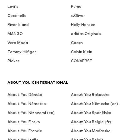
Levi's
Puma
Coccinelle
s.Oliver
River Island
Helly Hansen
MANGO
adidas Originals
Vero Moda
Coach
Tommy Hilfiger
Calvin Klein
Rieker
CONVERSE
ABOUT YOU X INTERNATIONAL
About You Dánsko
About You Rakousko
About You Německo
About You Německo (en)
About You Nizozemí (en)
About You Španělsko
About You Finsko
About You Belgie (fr)
About You Francie
About You Maďarsko
About You Itálie
About You Belgie