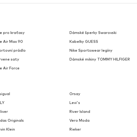
e pro kraťasy
Dámské šperky Swarovski
ke Air Max 90
Kabelky GUESS
ortovní prádlo
Nike Sportswear legíny
rvene saty
Dámské mikiny TOMMY HILFIGER
e Air Force
sigual
Orsay
LY
Levi's
liver
River Island
das Originals
Vero Moda
vin Klein
Rieker