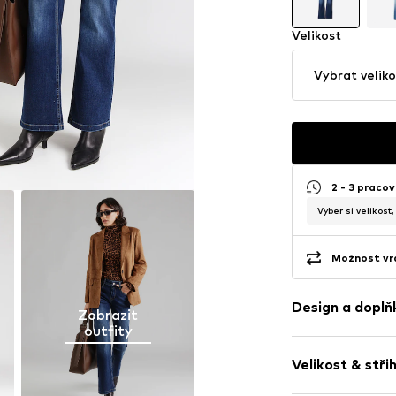
Velikost
Vybrat veliko
2 - 3 pracov
Vyber si velikost
Možnost vrá
Design a doplň
Zobrazit
outfity
Jednobarevn
Velikost & stři
Džínovina
Modrá džínov