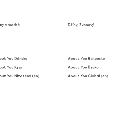
íny v modrá
Džíny, Zvonový
out You Dánsko
About You Rakousko
out You Kypr
About You Řecko
out You Nizozemí (en)
About You Global (en)
out You Estonsko
About You Finsko
out You Francie
About You Lucembursko
ut You Švýcarsko (it)
About You Itálie
out You Belgie
About You Nizozemí
out You Rumunsko
About You Estonsko (ru)
out You Slovinsko
About You Švédsko