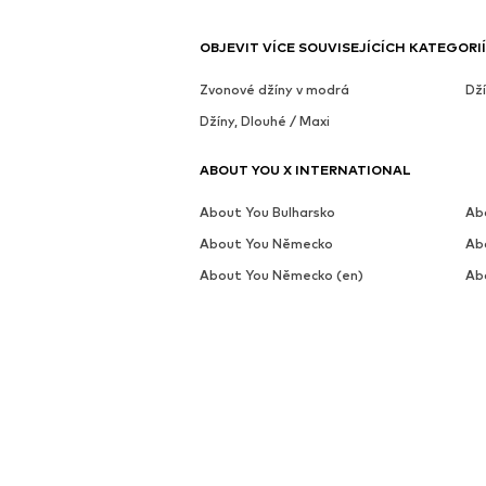
OBJEVIT VÍCE SOUVISEJÍCÍCH KATEGORIÍ
Zvonové džíny v modrá
Dž
Džíny, Dlouhé / Maxi
ABOUT YOU X INTERNATIONAL
About You Bulharsko
Ab
About You Německo
Ab
About You Německo (en)
Ab
About You Global (es)
Ab
About You Švýcarsko (fr)
Ab
About You Maďarsko
Abo
About You Lotyšsko
Ab
About You Portugalsko
Ab
About You Slovensko
Ab