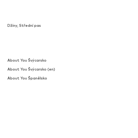
Džíny, Střední pas
About You Švýcarsko
About You Švýcarsko (en)
About You Španělsko
About You Belgie (fr)
About You Chorvatsko
About You Litva
About You Polsko
About You Lotyšsko (ru)