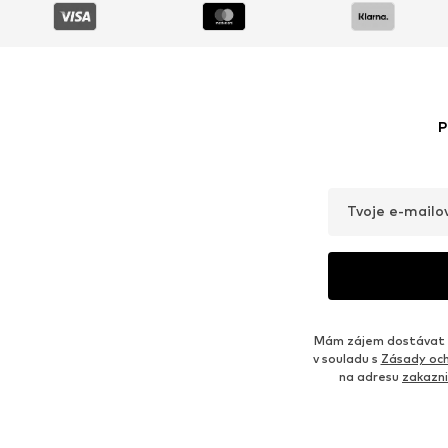
P
Tvoje e-mailo
Mám zájem dostávat o
v souladu s
Zásady och
na adresu
zakazn