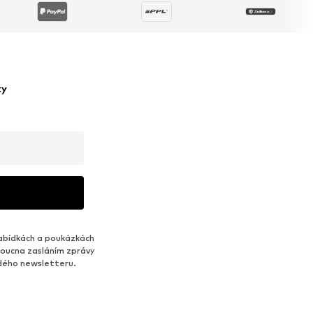
ky
abídkách a poukázkách
udoucna zasláním zprávy
ždého newsletteru.