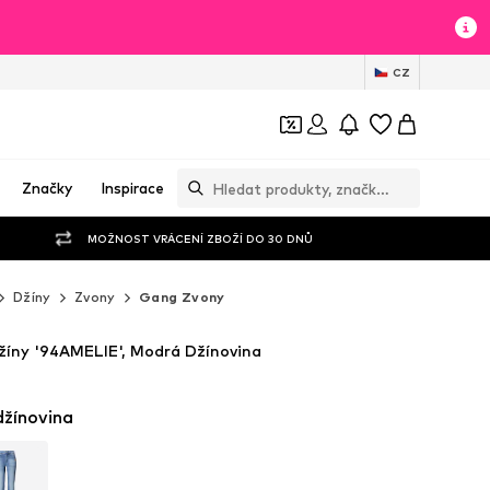
CZ
Značky
Inspirace
MOŽNOST VRÁCENÍ ZBOŽÍ DO 30 DNŮ
Džíny
Zvony
Gang Zvony
íny '94AMELIE', Modrá Džínovina
žínovina