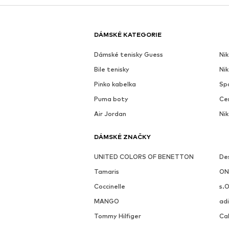
DÁMSKÉ KATEGORIE
Dámské tenisky Guess
Nik
Bile tenisky
Ni
Pinko kabelka
Sp
Puma boty
Ce
Air Jordan
Nik
DÁMSKÉ ZNAČKY
UNITED COLORS OF BENETTON
De
Tamaris
ON
Coccinelle
s.O
MANGO
adi
Tommy Hilfiger
Cal