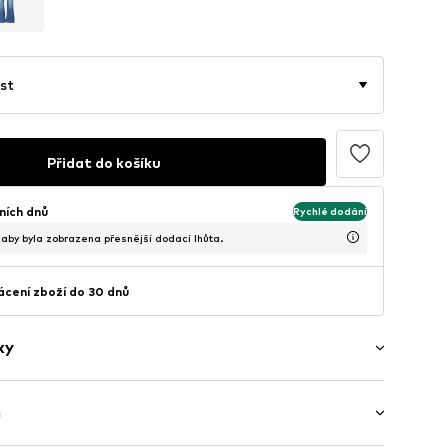
st
Přidat do košíku
ních dnů
Rychlé dodání
, aby byla zobrazena přesnější dodací lhůta.
cení zboží do 30 dnů
ky
ý
h
ina/opraná