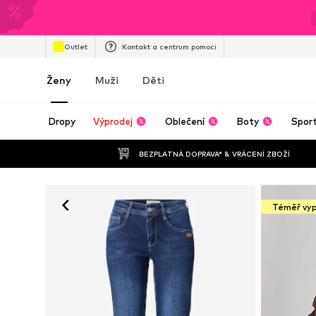
Outlet
Kontakt a centrum pomoci
Ženy
Muži
Děti
Dropy
Výprodej
Oblečení
Boty
Spor
BEZPLATNÁ DOPRAVA* & VRÁCENÍ ZBOŽÍ
Téměř vy