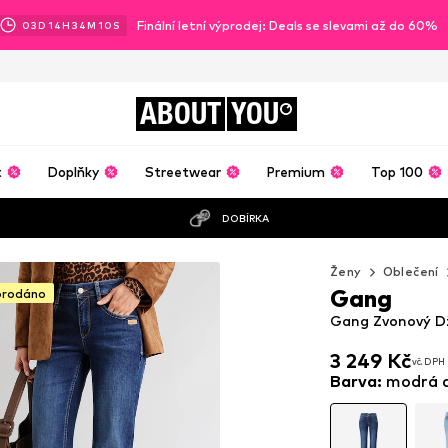
Finální letní výprodej: Deals se slevami až do 60%
03
D
14
H
34
M
09
S
ABOUT
YOU
t
Doplňky
Streetwear
Premium
Top 100
DOBÍRKA
Ženy
Oblečení
Gang
prodáno
Gang Zvonový Dž
3 249 Kč
vč. DPH
3 249 Kč
vč. DPH
Barva
:
modrá d