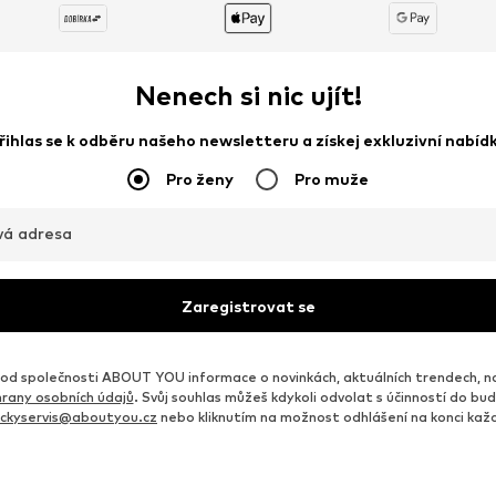
Nenech si nic ujít!
řihlas se k odběru našeho newsletteru a získej exkluzivní nabíd
Pro ženy
Pro muže
vá adresa
Zaregistrovat se
d společnosti ABOUT YOU informace o novinkách, aktuálních trendech, n
rany osobních údajů
. Svůj souhlas můžeš kdykoli odvolat s účinností do b
ickyservis@aboutyou.cz
nebo kliknutím na možnost odhlášení na konci ka