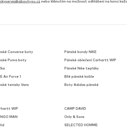
ickyservis@aboutyou.cz
nebo kliknutím na možnost odhlášení na konci ka
nské Converse boty
Pánské bundy NIKE
nské Puma boty
Pánské oblečení Carhartt WIP
čka
Pánské Nike tepláky
E Air Force 1
Bílé pánské košile
nské tenisky Vans
Boty Adidas pánské
rhartt WIP
CAMP DAVID
NGO MAN
Only & Sons
lid
SELECTED HOMME