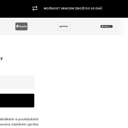
VELKÝ SORTIMENT
ky
abídkách a poukázkách
udoucna zasláním zprávy