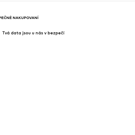
PEČNÉ NAKUPOVANÍ
 Tvá data jsou u nás v bezpečí
platky za služby ve výši 49 Kč.
pnost
Bezpečnost produktů