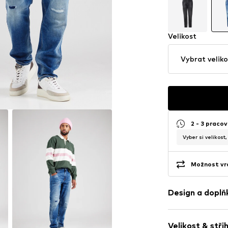
Velikost
Vybrat veliko
2 - 3 pracov
Vyber si velikost
Možnost vrá
Design a doplň
Jednobarevn
Velikost & stři