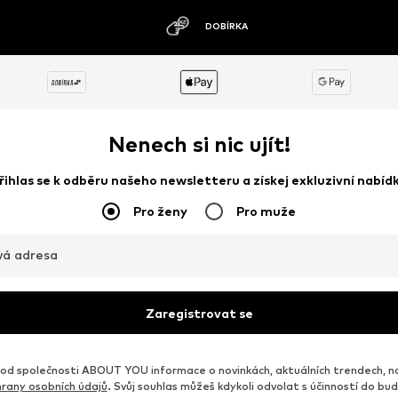
MOŽNOST VRÁCENÍ ZBOŽÍ DO 30 DNŮ
Nenech si nic ujít!
řihlas se k odběru našeho newsletteru a získej exkluzivní nabíd
Pro ženy
Pro muže
vá adresa
Zaregistrovat se
d společnosti ABOUT YOU informace o novinkách, aktuálních trendech, n
rany osobních údajů
. Svůj souhlas můžeš kdykoli odvolat s účinností do b