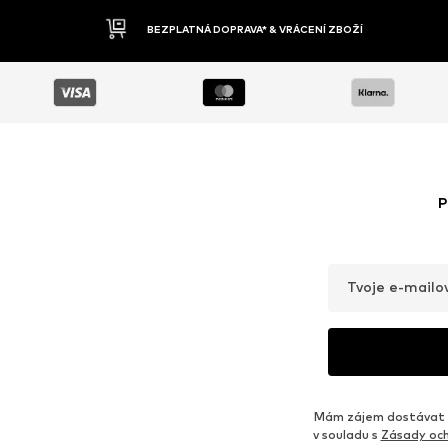
DOBÍRKA
P
Tvoje e-mailo
Mám zájem dostávat o
v souladu s
Zásady och