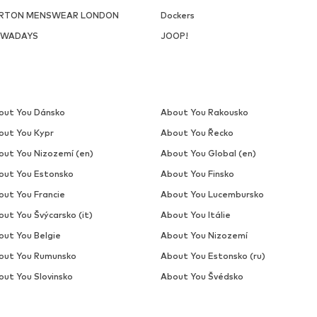
RTON MENSWEAR LONDON
Dockers
WADAYS
JOOP!
out You Dánsko
About You Rakousko
out You Kypr
About You Řecko
out You Nizozemí (en)
About You Global (en)
out You Estonsko
About You Finsko
out You Francie
About You Lucembursko
ut You Švýcarsko (it)
About You Itálie
out You Belgie
About You Nizozemí
out You Rumunsko
About You Estonsko (ru)
out You Slovinsko
About You Švédsko