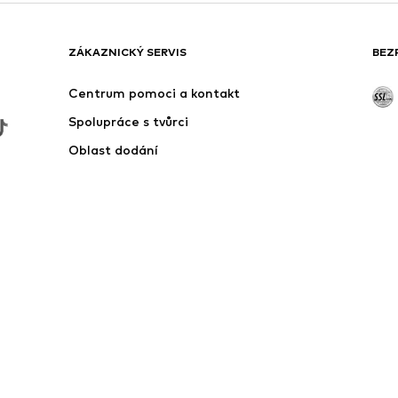
ZÁKAZNICKÝ SERVIS
BEZ
Centrum pomoci a kontakt
Spolupráce s tvůrci
Oblast dodání
Outlet
Zde odstoupit od smlouvy
99 Kč a vyšší, v opačném případě se na objednávku vztahuje poštovné a po
ed snížením ceny.
 ze zahraničí mohou být účtovány poplatky.
ísta
Ochrana dat
Obchodní podmínky
Impresum
Přístu
© 2026 ABOUT YOU SE & Co. KG