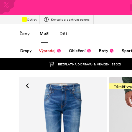
Outlet
Kontakt a centrum pomoci
Ženy
Muži
Děti
Dropy
Výprodej
Oblečení
Boty
Spor
BEZPLATNÁ DOPRAVA* & VRÁCENÍ ZBOŽÍ
Téměř vy