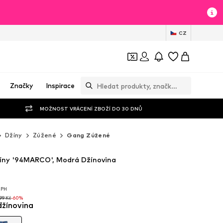
CZ
Značky
Inspirace
MOŽNOST VRÁCENÍ ZBOŽÍ DO 30 DNŮ
Džíny
Zúžené
Gang Zúžené
íny '94MARCO', Modrá Džínovina
DPH
DPH
99 Kč
-60%
žínovina
99 Kč
-60%