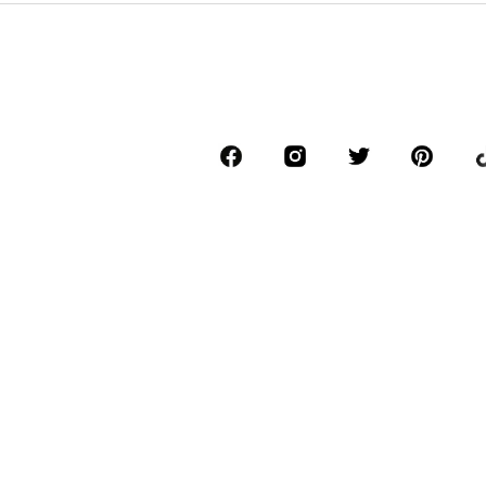
*Doručení zdarma pro objednávky v hodnotě 4
Nejnižší celková cena za posledních 30 dní př
****Zdarma ze všech českých sítí. Při volání
******Všechny ceny jsou včetně DPH.
O nás
Tisk
Pracovní m