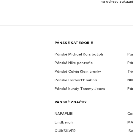
na adresu
zakazn
PÁNSKÉ KATEGORIE
Pánské Michael Kors batoh
Pá
Pánská Nike pantofle
Pá
Pánské Calvin Klein trenky
Tri
Pánské Carhartt mikina
NIK
Pánské bundy Tommy Jeans
Pá
PÁNSKÉ ZNAČKY
NAPAPIJRI
Ca
Lindbergh
MA
QUIKSILVER
!So