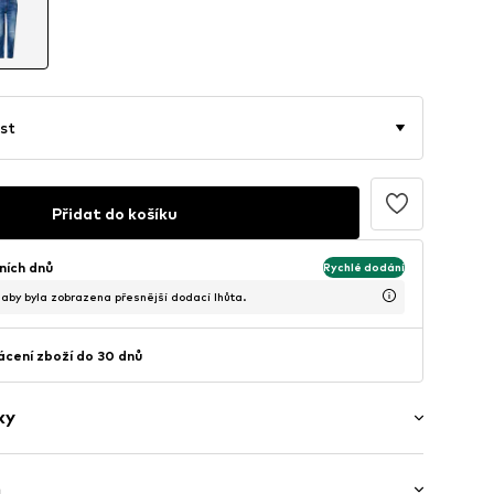
st
Přidat do košíku
ních dnů
Rychlé dodání
, aby byla zobrazena přesnější dodací lhůta.
cení zboží do 30 dnů
ky
ý
h