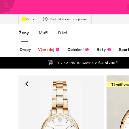
Outlet
Kontakt a centrum pomoci
Ženy
Muži
Děti
Dropy
Výprodej
Oblečení
Boty
Spor
BEZPLATNÁ DOPRAVA* & VRÁCENÍ ZBOŽÍ
Téměř vy