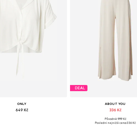
DEAL
ONLY
ABOUT YOU
649 Kč
336 Kč
Původně: 999 Kč
pné velikosti: XS, S, M, L, XL, XXL
Dostupné velikosti: 36, 38, 
Poslední nejnižší cena:
336 Kč
Přidat do košíku
Přidat do košíku