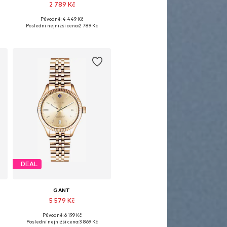
2 789 Kč
Původně: 4 449 Kč
Dostupné velikosti: One Size
Poslední nejnižší cena:
2 789 Kč
Přidat do košíku
DEAL
GANT
5 579 Kč
Původně: 6 199 Kč
Dostupné velikosti: One Size
Poslední nejnižší cena:
3 869 Kč