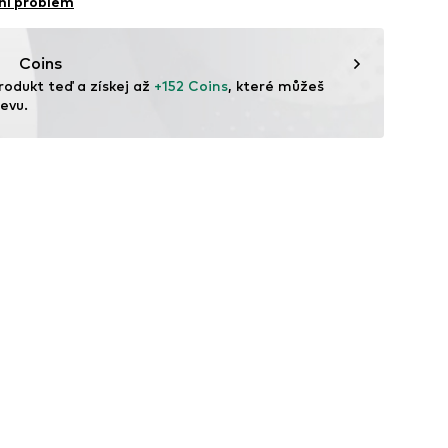
ní problém
sad001000001
Nerezavějící ocel
ína
Coins
rodukt teď a získej až 
+152 Coins
, které můžeš 
evu.