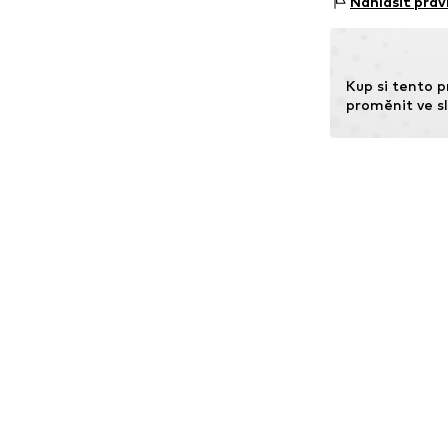
Nahlásit práv
Položka č.
GNTc
Náramek: 
Země původu: Č
Kup si tento p
proměnit ve sl