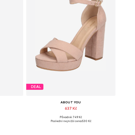
DEAL
ABOUT YOU
637 Kč
Původně: 749 Kč
40
Dostupné velikosti: 37, 38, 39, 40, 41
Poslední nejnižší cena:
530 Kč
Přidat do košíku