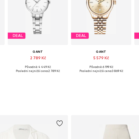
DEAL
DEAL
GANT
GANT
2 789 Kč
5 579 Kč
Původně: 4 449 Kč
Původně: 6 199 Kč
Dostupné velikosti: One Size
Dostupné velikosti: One Size
Poslední nejnižší cena:
2 789 Kč
Poslední nejnižší cena:
3 869 Kč
Přidat do košíku
Přidat do košíku