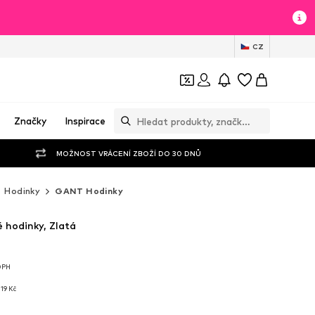
CZ
Značky
Inspirace
MOŽNOST VRÁCENÍ ZBOŽÍ DO 30 DNŮ
Hodinky
GANT Hodinky
hodinky, Zlatá
 DPH
 DPH
 DPH
19 Kč
19 Kč
19 Kč