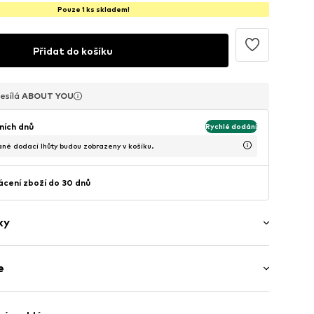
Pouze 1 ks skladem!
Přidat do košíku
esílá
esílá
esílá
ABOUT YOU
ABOUT YOU
ABOUT YOU
ních dnů
Rychlé dodání
é dodací lhůty budou zobrazeny v košíku.
cení zboží do 30 dnů
ky
e
ějící ocel