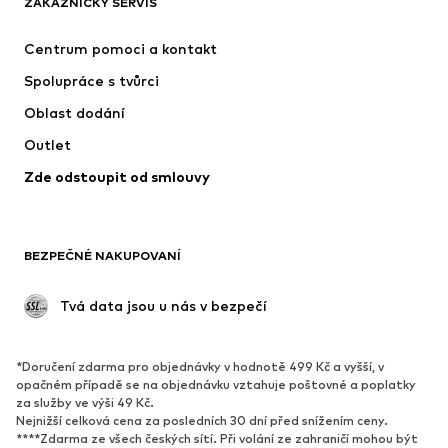
ZÁKAZNICKÝ SERVIS
Nové
Oblíbené
Šaty
Džíny
Centrum pomoci a kontakt
Trička & topy
Kalhoty
Spolupráce s tvůrci
Bundy
Svetry & pletené oděvy
Oblast dodání
Spodní prádlo
Halenky & tuniky
Outlet
Kabáty
Sukně
Zde odstoupit od smlouvy
Plavky
Mikiny
Blejzry
Overaly
Móda pro plnoštíhlé
Těhotenská móda
BEZPEČNÉ NAKUPOVANÍ
Příležitosti
Exkluzivně
Upcyklace
 Tvá data jsou u nás v bezpečí
BOTY
*Doručení zdarma pro objednávky v hodnotě 499 Kč a vyšší, v
Nové
Oblíbené
opačném případě se na objednávku vztahuje poštovné a poplatky
za služby ve výši 49 Kč.
Tenisky
Kotníkové & chelsea boty
Nejnižší celková cena za posledních 30 dní před snížením ceny.
Lodičky & boty na podpatku
Kozačky
****Zdarma ze všech českých sítí. Při volání ze zahraničí mohou být