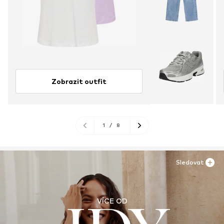
Zobrazit outfit
1
/
8
Sledovat
VÍCE OD