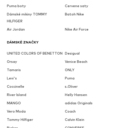
Puma boty
Cervene saty
Dámské mikiny TOMMY
Batoh Nike
HILFIGER
Air Jordan
Nike Air Force
DÁMSKÉ ZNAČKY
UNITED COLORS OF BENETTON
Desigual
Orsay
Venice Beach
Tamaris
ONLY
Levi's
Puma
Coccinelle
s.Oliver
River Island
Helly Hansen
MANGO
adidas Originals
Vero Moda
Coach
Tommy Hilfiger
Calvin Klein
Rieker
CONVERSE