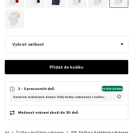
Vybrat velikost
Přidat do košíku
2 - 3 pracovních dnů
Rychlé dodání
Konečné očekávané dodací lhůty budou zobrazeny v košíku.
Možnost vrácení zboží do 30 dnů
Trička
Trička s krátkým rukávem
JDY Trička s krátkým rukávem