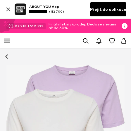
ABOUT YOU App
Přejít do aplikace
(152 700)
Finální letní výprodej: Deals se slevami
02
D
18
H
51
M
53
S
až do 60%