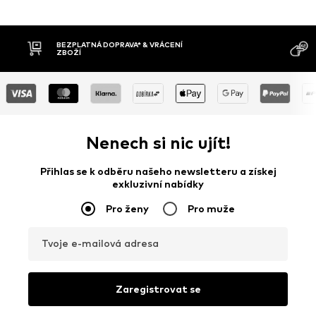
MOŽNOST
DOBÍRKA
DNŮ
Nenech si nic ujít!
Přihlas se k odběru našeho newsletteru a získej
exkluzivní nabídky
Pro ženy
Pro muže
Tvoje e-mailová adresa
Zaregistrovat se