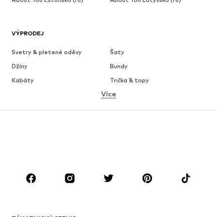
VÝPRODEJ
Svetry & pletené oděvy
Šaty
Džíny
Bundy
Kabáty
Trička & topy
Více
Kalhoty
Spodní prádlo
Sukně
Halenky & tuniky
Mikiny
Blejzry
Plavky
Overaly
Móda pro plnoštíhlé
Těhotenská móda
Boty
Sport
Doplňky
Premium
OBLEČENÍ