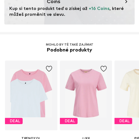
Coins
Sušit mokré
Kup si tento produkt teď a získej až 
+16 Coins
, které 
můžeš proměnit ve slevu.
MOHLO BY TĚ TAKÉ ZAJÍMAT
Podobné produkty
DEAL
DEAL
DEAL
TRENDYOL
JJXX
PI