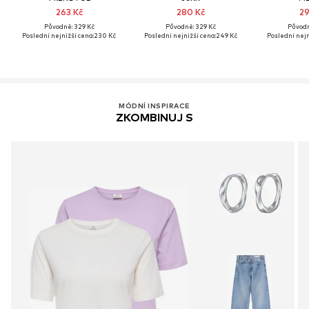
263 Kč
280 Kč
29
Původně: 329 Kč
Původně: 329 Kč
Původn
Poslední nejnižší cena:
230 Kč
Poslední nejnižší cena:
249 Kč
Poslední nejn
MÓDNÍ INSPIRACE
ZKOMBINUJ S