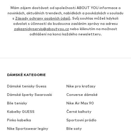
Mám zájem dostávat od společnosti ABOUT YOU informace o
novinkách, aktuálních trendech, nabídkách a poukázkách v souladu
s
Zásady ochrany osobních údajů
. Svůj souhlas můžeš kdykoli
odvolat s účinností do budoucna zasláním zprávy na adresu
zakaznickyservis@aboutyou.cz
nebo kliknutím na možnost
odhlášení na konci každého newsletteru.
DÁMSKÉ KATEGORIE
Dámské tenisky Guess
Nike pro kraťasy
Dámské šperky Swarovski
Converse dámské
Bile tenisky
Nike Air Max 90
Kabelky GUESS
Černé kalhoty
Pinko kabelka
Sportovní prádlo
Nike Sportswear legíny
Bile saty