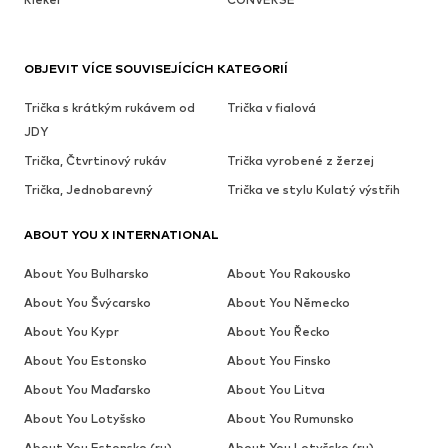
OBJEVIT VÍCE SOUVISEJÍCÍCH KATEGORIÍ
Trička s krátkým rukávem od
Trička v fialová
JDY
Trička, Čtvrtinový rukáv
Trička vyrobené z žerzej
Trička, Jednobarevný
Trička ve stylu Kulatý výstřih
ABOUT YOU X INTERNATIONAL
About You Bulharsko
About You Rakousko
About You Švýcarsko
About You Německo
About You Kypr
About You Řecko
About You Estonsko
About You Finsko
About You Maďarsko
About You Litva
About You Lotyšsko
About You Rumunsko
About You Estonsko (ru)
About You Lotyšsko (ru)