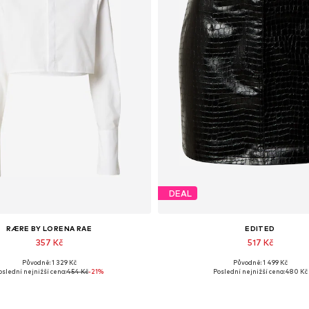
DEAL
RÆRE BY LORENA RAE
EDITED
357 Kč
517 Kč
Původně: 1 329 Kč
Původně: 1 499 Kč
Dostupné velikosti: XXL
Dostupné velikosti: 34, 36, 38, 4
oslední nejnižší cena:
454 Kč
-21%
Poslední nejnižší cena:
480 Kč
Přidat do košíku
Přidat do košíku