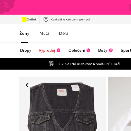
Outlet
Kontakt a centrum pomoci
Ženy
Muži
Děti
Dropy
Výprodej
Oblečení
Boty
Spor
BEZPLATNÁ DOPRAVA* & VRÁCENÍ ZBOŽÍ