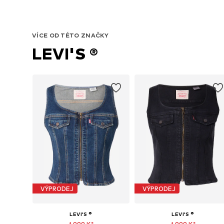
VÍCE OD TÉTO ZNAČKY
LEVI'S ®
VÝPRODEJ
VÝPRODEJ
LEVI'S ®
LEVI'S ®