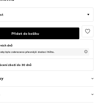
st
Přidat do košíku
vních dnů
, aby byla zobrazena přesnější dodací lhůta.
cení zboží do 30 dnů
ky
ý
h
íky
střih
a