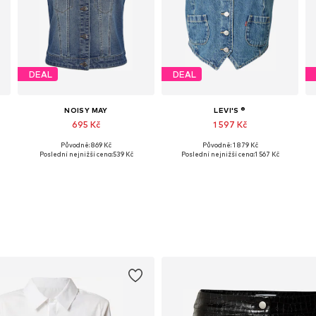
DEAL
DEAL
NOISY MAY
LEVI'S ®
695 Kč
1 597 Kč
Původně: 869 Kč
Původně: 1 879 Kč
Dostupné velikosti: XS, S, M, L, XL
Dostupné velikosti: XS, S, M, L
Poslední nejnižší cena:
539 Kč
Poslední nejnižší cena:
1 567 Kč
Přidat do košíku
Přidat do košíku