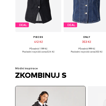
DEAL
DEAL
PIECES
ONLY
412 Kč
353 Kč
Původně: 1 199 Kč
Původně: 999 Kč
Dostupné velikosti: XS, S, M, L
Dostupné velikosti: XS, S, M, L
Poslední nejnižší cena:
324 Kč
Poslední nejnižší cena:
353 Kč
Přidat do košíku
Přidat do košíku
Módní inspirace
ZKOMBINUJ S