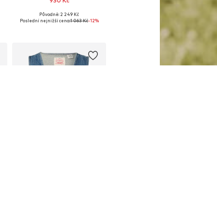
930 Kč
Původně: 2 249 Kč
Dostupné velikosti: XS, S, M, L
Poslední nejnižší cena:
1 063 Kč
-12%
Přidat do košíku
DEAL
LEVI'S ®
1 597 Kč
Původně: 1 879 Kč
Dostupné velikosti: XS, S, M, L
Poslední nejnižší cena:
1 567 Kč