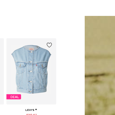
DEAL
LEVI'S ®