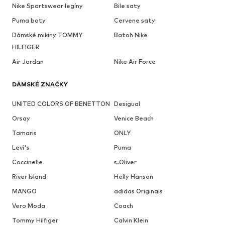
Nike Sportswear legíny
Bile saty
Puma boty
Cervene saty
Dámské mikiny TOMMY
Batoh Nike
HILFIGER
Air Jordan
Nike Air Force
DÁMSKÉ ZNAČKY
UNITED COLORS OF BENETTON
Desigual
Orsay
Venice Beach
Tamaris
ONLY
Levi's
Puma
Coccinelle
s.Oliver
River Island
Helly Hansen
MANGO
adidas Originals
Vero Moda
Coach
Tommy Hilfiger
Calvin Klein