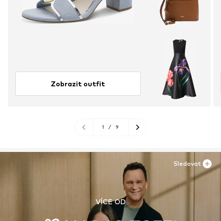
Zobrazit outfit
1
/
9
Sledovat
VÍCE OD