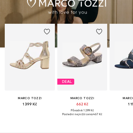
DEAL
MARCO TOZZI
MARCO TOZZI
MARC
1 399 Kč
662 Kč
1 1
Původně: 1 299 Kč
Poslední nejnižší cena:
467 Kč