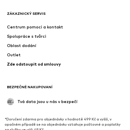
OBLEČENÍ
ZÁKAZNICKÝ SERVIS
Nové
Oblíbené
Šaty
Džíny
Centrum pomoci a kontakt
Trička & topy
Kalhoty
Spolupráce s tvůrci
Bundy
Svetry & pletené oděvy
Oblast dodání
Spodní prádlo
Halenky & tuniky
Outlet
Kabáty
Sukně
Zde odstoupit od smlouvy
Plavky
Mikiny
Blejzry
Overaly
Móda pro plnoštíhlé
Těhotenská móda
BEZPEČNÉ NAKUPOVANÍ
Příležitosti
Exkluzivně
Upcyklace
 Tvá data jsou u nás v bezpečí
BOTY
*Doručení zdarma pro objednávky v hodnotě 499 Kč a vyšší, v
Nové
Oblíbené
opačném případě se na objednávku vztahuje poštovné a poplatky
za služby ve výši 49 Kč.