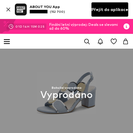
ABOUT YOU App
Přejít do aplikace
(152 700)
Finální letní výprodej: Deals se slevami
01
D
14
H
15
M
02
S
až do 60%
Bohužel vyprodáno
Vyprodáno