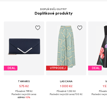
DOPLŇ SVŮJ OUTFIT
Doplňkové produkty
DEAL
VÝPRODEJ
DEAL
TAMARIS
LASCANA
V
575 Kč
1 000 Kč
1 5
Původně: 799 Kč
Původně: 1 250 Kč
Původně
Poslední nejnižší cena:
Poslední nejnižší cena:
700 Kč
Poslední nejni
639 Kč
-10%