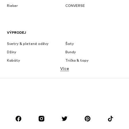
Rieker
CONVERSE
VÝPRODEJ
Svetry & pletené oděvy
Šaty
Džíny
Bundy
Kabáty
Trička & topy
Více
Kalhoty
Spodní prádlo
Sukně
Halenky & tuniky
Mikiny
Blejzry
Plavky
Overaly
Móda pro plnoštíhlé
Těhotenská móda
Boty
Sport
Doplňky
Premium