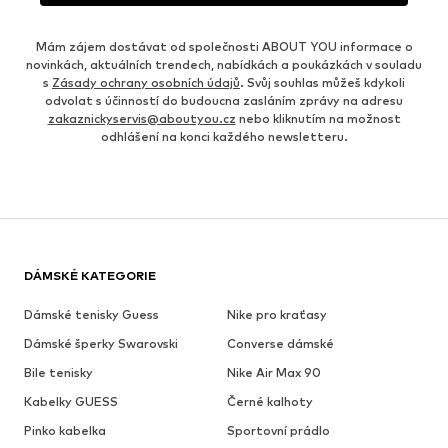
Mám zájem dostávat od společnosti ABOUT YOU informace o
novinkách, aktuálních trendech, nabídkách a poukázkách v souladu
s
Zásady ochrany osobních údajů
. Svůj souhlas můžeš kdykoli
odvolat s účinností do budoucna zasláním zprávy na adresu
zakaznickyservis@aboutyou.cz
nebo kliknutím na možnost
odhlášení na konci každého newsletteru.
DÁMSKÉ KATEGORIE
Dámské tenisky Guess
Nike pro kraťasy
Dámské šperky Swarovski
Converse dámské
Bile tenisky
Nike Air Max 90
Kabelky GUESS
Černé kalhoty
Pinko kabelka
Sportovní prádlo