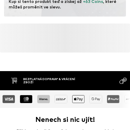
Kup si tento produkt teď a získej až 
+63 Coins
, které 
můžeš proměnit ve slevu.
BEZPLATNÁ DOPRAVA* & VRÁCENÍ
ZBOŽÍ
Nenech si nic ujít!