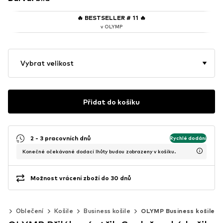
🔥
BESTSELLER # 11
🔥
v OLYMP
Vybrat velikost
Přidat do košíku
2 - 3 pracovních dnů
Rychlé dodání
Konečné očekávané dodací lhůty budou zobrazeny v košíku.
Možnost vrácení zboží do 30 dnů
ži
Oblečení
Košile
Business košile
OLYMP Business košile