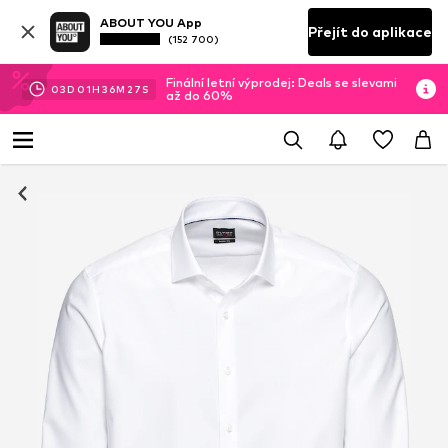
ABOUT YOU App
Přejít do aplikace
(152 700)
Finální letní výprodej: Deals se slevami
03
D
01
H
36
M
26
S
až do 60%