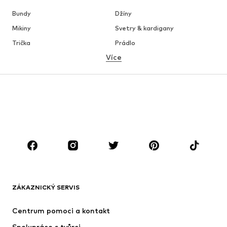
Bundy
Džíny
Mikiny
Svetry & kardigany
Trička
Prádlo
Více
Kalhoty
Košile
Kabáty
Obleky & saka
Plavky
Nadměrné velikosti
Boty
Sport
Doplňky
Premium
OBLEČENÍ
Nové
Oblíbené
Trička
Džíny
ZÁKAZNICKÝ SERVIS
Bundy
Mikiny
Kalhoty
Košile
Centrum pomoci a kontakt
Prádlo
Svetry & kardigany
Spolupráce s tvůrci