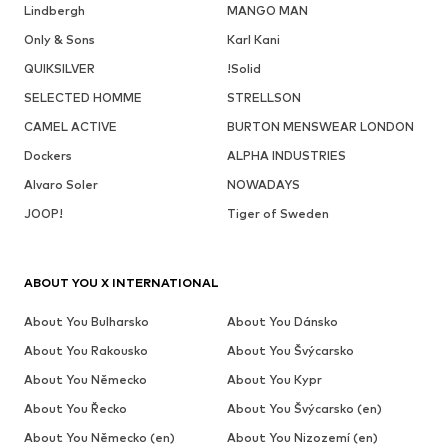
Lindbergh
MANGO MAN
Only & Sons
Karl Kani
QUIKSILVER
!Solid
SELECTED HOMME
STRELLSON
CAMEL ACTIVE
BURTON MENSWEAR LONDON
Dockers
ALPHA INDUSTRIES
Alvaro Soler
NOWADAYS
JOOP!
Tiger of Sweden
ABOUT YOU X INTERNATIONAL
About You Bulharsko
About You Dánsko
About You Rakousko
About You Švýcarsko
About You Německo
About You Kypr
About You Řecko
About You Švýcarsko (en)
About You Německo (en)
About You Nizozemí (en)