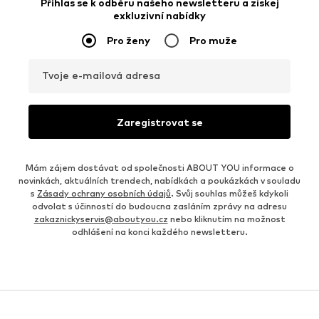
Přihlas se k odběru našeho newsletteru a získej
exkluzivní nabídky
Pro ženy
Pro muže
Tvoje e-mailová adresa
Zaregistrovat se
Mám zájem dostávat od společnosti ABOUT YOU informace o
novinkách, aktuálních trendech, nabídkách a poukázkách v souladu
s
Zásady ochrany osobních údajů
. Svůj souhlas můžeš kdykoli
odvolat s účinností do budoucna zasláním zprávy na adresu
zakaznickyservis@aboutyou.cz
nebo kliknutím na možnost
odhlášení na konci každého newsletteru.