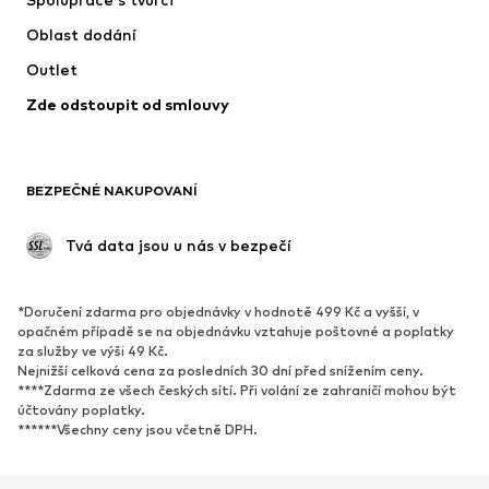
Obleky & saka
Kabáty
Oblast dodání
Plavky
Nadměrné velikosti
Outlet
Příležitosti
Exkluzivně
Zde odstoupit od smlouvy
Upcyklace
BOTY
BEZPEČNÉ NAKUPOVANÍ
Nové
Oblíbené
Kotníkové boty & kozačky
Tenisky
 Tvá data jsou u nás v bezpečí
Polobotky
Sportovní boty
Otevřené boty
Exkluzivně
*Doručení zdarma pro objednávky v hodnotě 499 Kč a vyšší, v
opačném případě se na objednávku vztahuje poštovné a poplatky
SPORT
za služby ve výši 49 Kč.
Nejnižší celková cena za posledních 30 dní před snížením ceny.
Sportovní oblečení
Druhy sportů
****Zdarma ze všech českých sítí. Při volání ze zahraničí mohou být
účtovány poplatky.
Sportovní boty
Sportovní batohy a tašky
******Všechny ceny jsou včetně DPH.
Sportovní doplňky