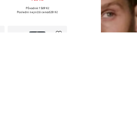
Původně: 1 569 Kč
ti: 36 x Regular, 38 x Regular, 40 x Regular, 42 x Regular
Dostupné velikosti: 34, 36, 40
Poslední nejnižší cena:
628 Kč
Přidat do košíku
DEAL
WE FASHION
829 Kč
Původně: 1 289 Kč
kosti: 32 x Regular, 34 x Regular, 36 x Regular
Dostupné velikosti: 32, 38, 40
Poslední nejnižší cena:
737 Kč
Přidat do košíku