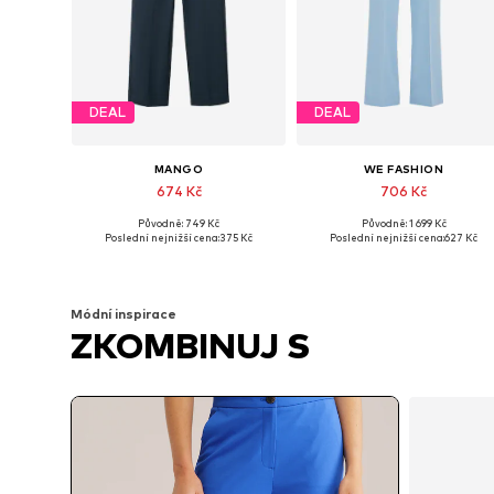
DEAL
DEAL
MANGO
WE FASHION
674 Kč
706 Kč
Původně: 749 Kč
Původně: 1 699 Kč
Dostupné velikosti: 36, 38, 42, 46
Dostupné velikosti: 38, 40, 42
Poslední nejnižší cena:
375 Kč
Poslední nejnižší cena:
627 Kč
Přidat do košíku
Přidat do košíku
Módní inspirace
ZKOMBINUJ S