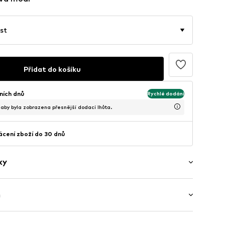
st
Přidat do košíku
ních dnů
Rychlé dodání
, aby byla zobrazena přesnější dodací lhůta.
cení zboží do 30 dnů
ky
ý
h
 / Maxi
í lem