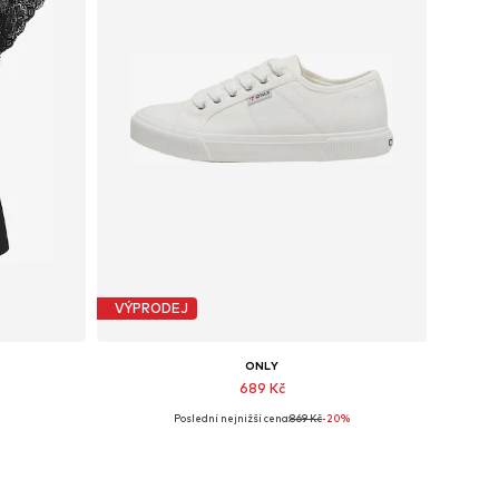
VÝPRODEJ
ONLY
689 Kč
Poslední nejnižší cena:
869 Kč
-20%
M
Dostupné velikosti: 36, 37, 38, 41
Přidat do košíku