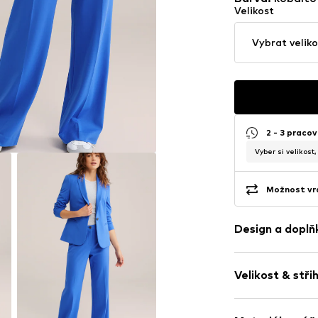
Velikost
Vybrat veliko
2 - 3 pracov
Vyber si velikost
Možnost vrá
Design a doplň
Jednobarevn
Velikost & stři
Viskóza
Sklady
Délka: Dlouhé
Prošitý spodn