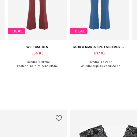
DEAL
DEAL
WE FASHION
GUIDO MARIA KRETSCHMER WOMEN
356 Kč
617 Kč
Původně: 1 289 Kč
Původně: 1 749 Kč
Dostupné velikosti: 36, 38, 40, 42
Dostupné velikosti: 34, 36, 38, 40, 42, 44
Poslední nejnižší cena:
316 Kč
Poslední nejnižší cena:
566 Kč
Přidat do košíku
Přidat do košíku