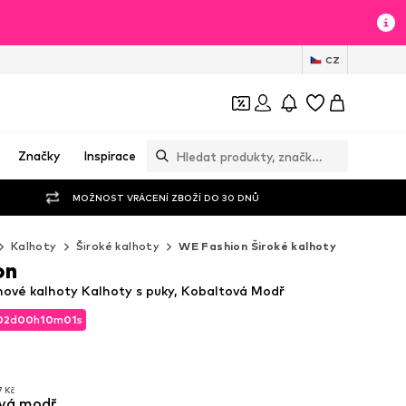
CZ
Značky
Inspirace
MOŽNOST VRÁCENÍ ZBOŽÍ DO 30 DNŮ
Kalhoty
Široké kalhoty
WE Fashion Široké kalhoty
on
ové kalhoty Kalhoty s puky, Kobaltová Modř
02
d
00
h
09
m
59
s
02
d
00
h
09
m
59
s
H
H
7 Kč
ová modř
7 Kč