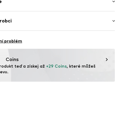
e
é kalhoty
třední pas
iskóza, 36% Polyamid - PA, 5% Elastan
robci
í
a2u001000005
ietnam
ní problém
vice@wefashion.com
Coins
rodukt teď a získej až 
+29 Coins
, které můžeš 
evu.