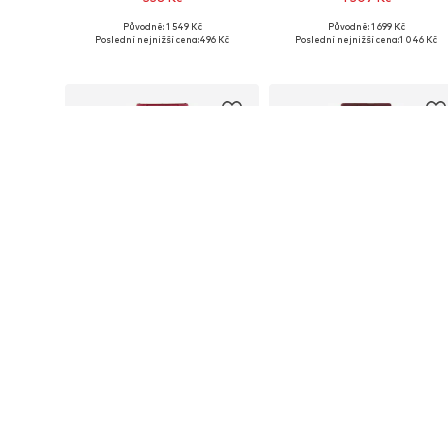
Původně: 1 549 Kč
Původně: 1 699 Kč
Dostupné velikosti: 36, 38, 40, 42, 46
Dostupné velikos
Poslední nejnižší cena:
496 Kč
Poslední nejnižší cena:
1 046 Kč
Přidat do košíku
Přidat do košíku
DEAL
VÝPRODEJ
WE FASHION
WE FASHION
471 Kč
523 Kč
Původně: 1 699 Kč
Původně: 1 699 Kč
Dostupné velikosti: 32, 38, 40, 44, 46
Dostupné veli
Poslední nejnižší cena:
418 Kč
Poslední nejnižší cena:
418 Kč
Přidat do košíku
Přidat do košíku