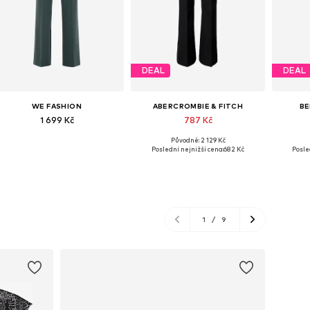
DEAL
DEAL
WE FASHION
ABERCROMBIE & FITCH
BE
1 699 Kč
787 Kč
Původně: 2 129 Kč
Dostupné v mnoha velikostech
Dostupné velikosti: 36, 38, 40
Dostupné
Poslední nejnižší cena:
682 Kč
Posle
Přidat do košíku
Přidat do košíku
Př
1
/
9