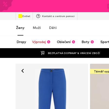
Outlet
Kontakt a centrum pomoci
Ženy
Muži
Děti
Dropy
Výprodej
Oblečení
Boty
Spor
BEZPLATNÁ DOPRAVA* & VRÁCENÍ ZBOŽÍ
Téměř vy