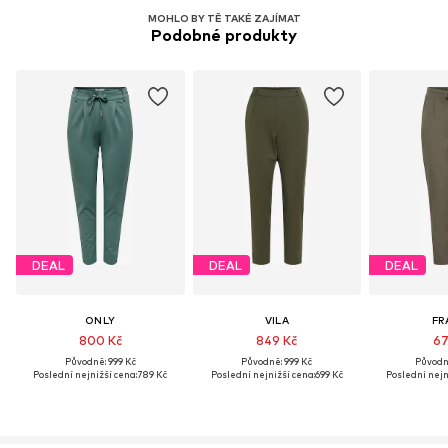
MOHLO BY TĚ TAKÉ ZAJÍMAT
Podobné produkty
DEAL
DEAL
DEAL
ONLY
VILA
FR
800 Kč
849 Kč
67
Původně: 999 Kč
Původně: 999 Kč
Původně
Poslední nejnižší cena:
789 Kč
Poslední nejnižší cena:
699 Kč
Poslední nejn