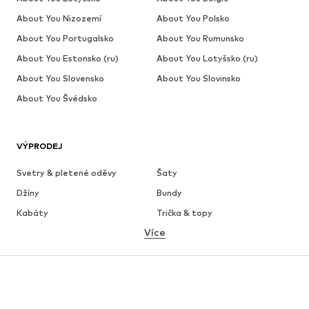
About You Nizozemí
About You Polsko
About You Portugalsko
About You Rumunsko
About You Estonsko (ru)
About You Lotyšsko (ru)
About You Slovensko
About You Slovinsko
About You Švédsko
VÝPRODEJ
Svetry & pletené oděvy
Šaty
Džíny
Bundy
Kabáty
Trička & topy
Více
Kalhoty
Spodní prádlo
Sukně
Halenky & tuniky
Mikiny
Blejzry
Plavky
Overaly