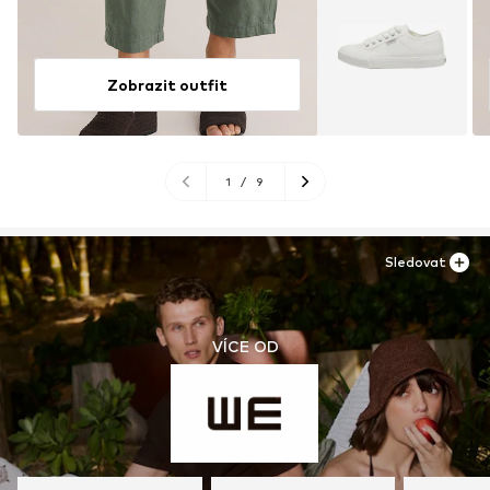
Zobrazit outfit
1
/
9
Sledovat
VÍCE OD