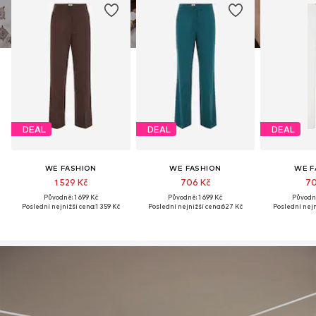
DEAL
DEAL
DEAL
WE FASHION
WE FASHION
WE F
1 529 Kč
706 Kč
70
Původně: 1 699 Kč
Původně: 1 699 Kč
Původně
Poslední nejnižší cena:
1 359 Kč
Poslední nejnižší cena:
627 Kč
Poslední nejn