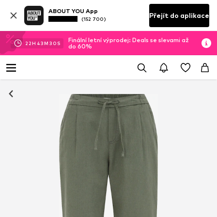
ABOUT YOU App
Přejít do aplikace
(152 700)
Finální letní výprodej: Deals se slevami až
22
H
43
M
30
S
do 60%