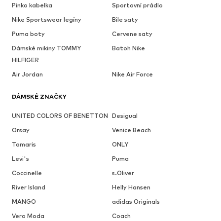
Pinko kabelka
Sportovní prádlo
Nike Sportswear legíny
Bile saty
Puma boty
Cervene saty
Dámské mikiny TOMMY
Batoh Nike
HILFIGER
Air Jordan
Nike Air Force
DÁMSKÉ ZNAČKY
UNITED COLORS OF BENETTON
Desigual
Orsay
Venice Beach
Tamaris
ONLY
Levi's
Puma
Coccinelle
s.Oliver
River Island
Helly Hansen
MANGO
adidas Originals
Vero Moda
Coach