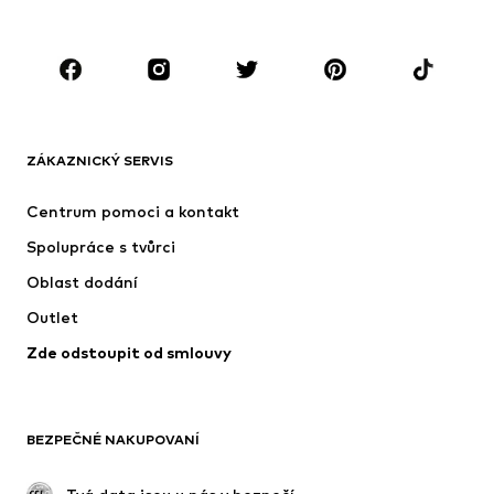
Móda pro plnoštíhlé
Těhotenská móda
Boty
Sport
Doplňky
Premium
OBLEČENÍ
ZÁKAZNICKÝ SERVIS
Nové
Oblíbené
Šaty
Džíny
Centrum pomoci a kontakt
Trička & topy
Kalhoty
Spolupráce s tvůrci
Bundy
Svetry & pletené oděvy
Oblast dodání
Spodní prádlo
Halenky & tuniky
Outlet
Kabáty
Sukně
Zde odstoupit od smlouvy
Plavky
Mikiny
Blejzry
Overaly
Móda pro plnoštíhlé
Těhotenská móda
BEZPEČNÉ NAKUPOVANÍ
Příležitosti
Exkluzivně
Upcyklace