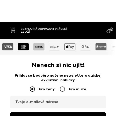
MOŽNOST VR
DOBÍRKA
DNŮ
Nenech si nic ujít!
Přihlas se k odběru našeho newsletteru a získej
exkluzivní nabídky
Pro ženy
Pro muže
Tvoje e-mailová adresa